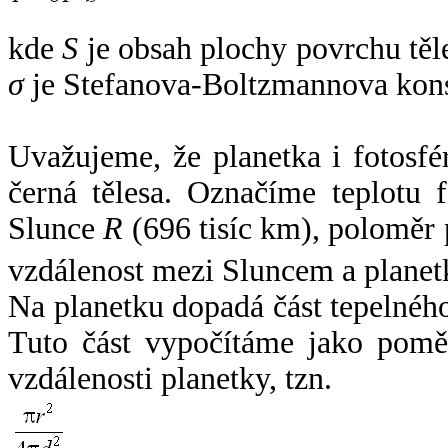
kde
S
je obsah plochy povrchu těl
σ
je Stefanova-Boltzmannova kons
Uvažujeme, že planetka i fotosfér
černá tělesa. Označíme teplotu 
Slunce
R
(696 tisíc km), poloměr
vzdálenost mezi Sluncem a plane
Na planetku dopadá část tepelnéh
Tuto část vypočítáme jako pomě
vzdálenosti planetky, tzn.