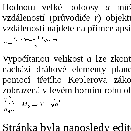
Hodnotu velké poloosy
a
může
vzdáleností (průvodiče
r
) objekt
vzdáleností najdete na přímce apsi
Vypočítanou velikost
a
lze zkont
nachází dráhové elementy plane
pomocí třetího Keplerova zák
zobrazená v levém horním rohu o
Stránka byla naposledy edi