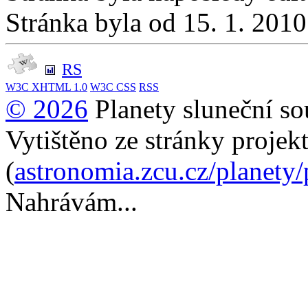
Stránka byla od 15. 1. 201
RS
W3C
XHTML 1.0
W3C
CSS
RSS
© 2026
Planety sluneční so
Vytištěno ze stránky projek
(
astronomia.zcu.cz/planety
Nahrávám...