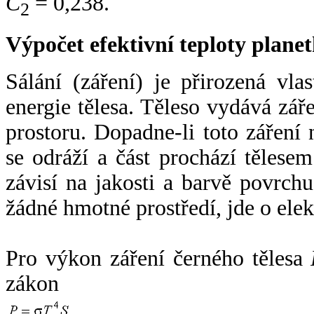
C
= 0,238.
2
Výpočet efektivní teploty plan
Sálání (záření) je přirozená vla
energie tělesa. Těleso vydává zá
prostoru. Dopadne-li toto záření n
se odráží a část prochází tělesem
závisí na jakosti a barvě povrch
žádné hmotné prostředí, jde o ele
Pro výkon záření černého tělesa
zákon