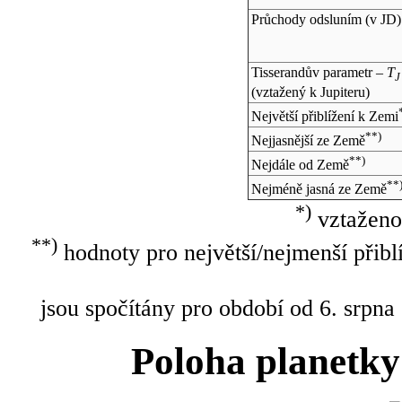
Průchody odsluním (v
JD
)
Tisserandův parametr –
T
J
(vztažený k Jupiteru)
Největší přiblížení k Zemi
**)
Nejjasnější ze Země
**)
Nejdále od Země
**
Nejméně jasná ze Země
*)
vztaženo
**)
hodnoty pro největší/nejmenší přibl
jsou spočítány pro období od 6. srpna
Poloha planetky