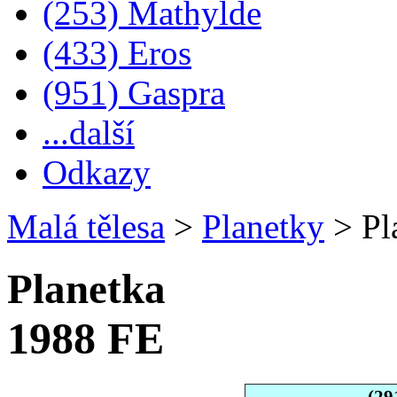
(253) Mathylde
(433) Eros
(951) Gaspra
...další
Odkazy
Malá tělesa
>
Planetky
>
Pl
Planetka
1988 FE
(29