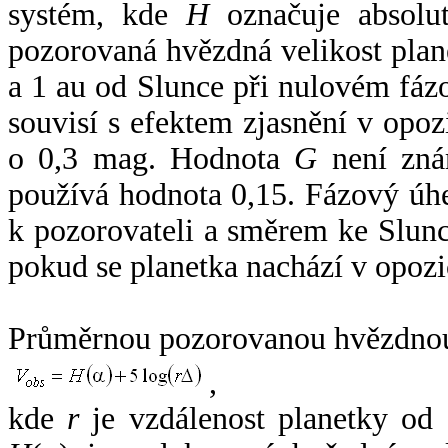
systém, kde
H
označuje absolut
pozorovaná hvězdná velikost plan
a 1 au od Slunce při nulovém fá
souvisí s efektem zjasnění v opoz
o 0,3 mag. Hodnota
G
není zná
používá hodnota 0,15. Fázový úh
k pozorovateli a směrem ke Slunc
pokud se planetka nachází v opozi
Průměrnou pozorovanou hvězdnou 
,
kde
r
je vzdálenost planetky od