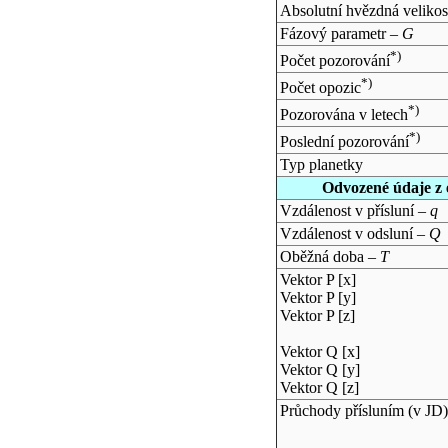
Absolutní hvězdná velikos
Fázový parametr –
G
*)
Počet pozorování
*)
Počet opozic
*)
Pozorována v letech
*)
Poslední pozorování
Typ planetky
Odvozené údaje z 
Vzdálenost v přísluní –
q
Vzdálenost v odsluní –
Q
Oběžná doba –
T
Vektor P [x]
Vektor P [y]
Vektor P [z]
Vektor Q [x]
Vektor Q [y]
Vektor Q [z]
Průchody přísluním (v
JD
)