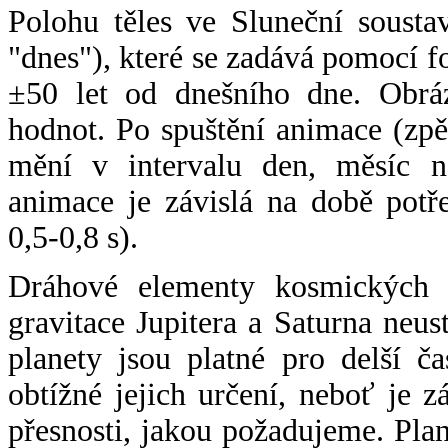
Polohu těles ve Sluneční sousta
"dnes"), které se zadává pomocí 
±50 let od dnešního dne. Obráz
hodnot. Po spuštění animace (zpě
mění v intervalu den, měsíc ne
animace je závislá na době potř
0,5-0,8 s).
Dráhové elementy kosmických t
gravitace Jupitera a Saturna neu
planety jsou platné pro delší č
obtížné jejich určení, neboť je 
přesnosti, jakou požadujeme. Pla