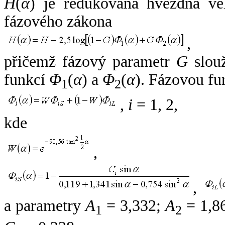
H
(
α
) je redukovaná hvězdná vel
fázového zákona
,
přičemž fázový parametr
G
slouž
funkcí
Φ
(
α
) a
Φ
(
α
). Fázovou fu
1
2
,
i
= 1, 2,
kde
,
,
a parametry
A
= 3,332;
A
= 1,8
1
2