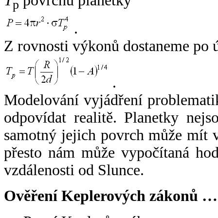
T
povrchu planetky
p
.
Z rovnosti výkonů dostaneme po 
.
Modelování vyjádření problemati
odpovídat realitě. Planetky nejso
samotný jejich povrch může mít v
přesto nám může vypočítaná hodn
vzdálenosti od Slunce.
Ověření Keplerových zákonů …