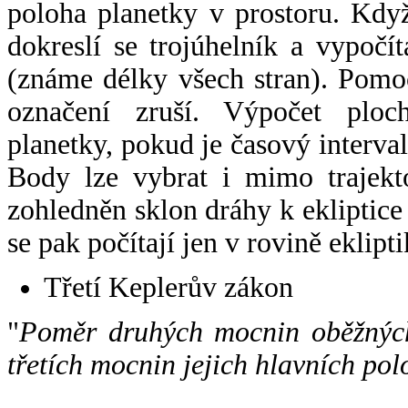
poloha planetky v prostoru. Kdy
dokreslí se trojúhelník a vypoč
(známe délky všech stran). Pomo
označení zruší. Výpočet ploch
planetky, pokud je časový interval
Body lze vybrat i mimo trajekto
zohledněn sklon dráhy k ekliptice
se pak počítají jen v rovině eklipti
Třetí Keplerův zákon
"
Poměr druhých mocnin oběžných
třetích mocnin jejich hlavních pol