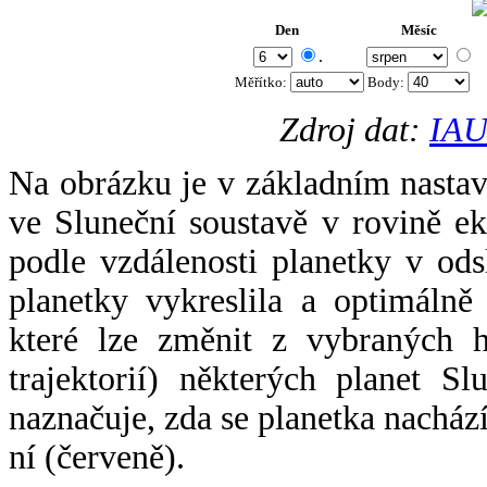
Den
Měsíc
.
Měřítko:
Body
:
Zdroj dat:
IAU
Na obrázku je v základním nastav
ve Sluneční soustavě v rovině ek
podle vzdálenosti planetky v odsl
planetky vykreslila a optimálně
které lze změnit z vybraných h
trajektorií) některých planet Sl
naznačuje, zda se planetka nacház
ní (červeně).