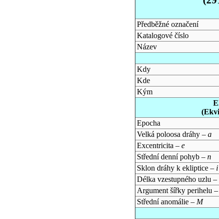
Předběžné označení
Katalogové číslo
Název
Kdy
Kde
Kým
E
(Ekv
Epocha
Velká poloosa dráhy –
a
Excentricita –
e
Střední denní pohyb –
n
Sklon dráhy k ekliptice –
i
Délka vzestupného uzlu –
Argument šířky perihelu 
Střední anomálie –
M