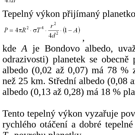
Tepelný výkon přijímaný planetko
,
kde
A
je Bondovo albedo, uvaž
odrazivosti) planetek se obecně
albedo (0,02 až 0,07) má 78 % z
než 25 km. Střední albedo (0,08 
albedo (0,13 až 0,28) má 18 % pla
Tento tepelný výkon vyzařuje po
rychlého otáčení a dobré tepelné