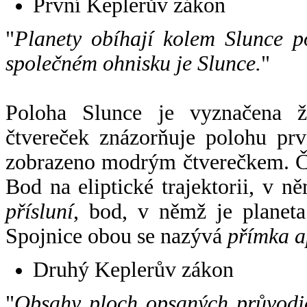
První Keplerův zákon
"
Planety obíhají kolem Slunce p
společném ohnisku je Slunce.
"
Poloha Slunce je vyznačena 
čtvereček znázorňuje polohu pr
zobrazeno modrým čtverečkem. Če
Bod na eliptické trajektorii, v n
přísluní
, bod, v němž je planet
Spojnice obou se nazývá
přímka a
Druhý Keplerův zákon
"
Obsahy ploch opsaných průvodič