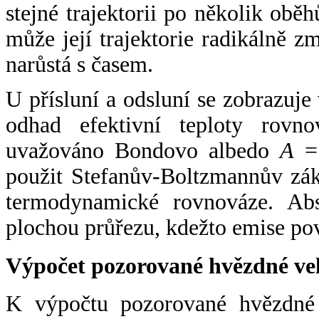
stejné trajektorii po několik oběh
může její trajektorie radikálně zm
narůstá s časem.
U přísluní a odsluní se zobrazuje
odhad efektivní teploty rovno
uvažováno Bondovo albedo
A
= 
použit Stefanův-Boltzmannův zák
termodynamické rovnováze. Abs
plochou průřezu, kdežto emise po
Výpočet pozorované hvězdné ve
K výpočtu pozorované hvězdné v