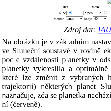
Den
Měsíc
.
Měřítko:
Body
:
Zdroj dat:
IAU
Na obrázku je v základním nastav
ve Sluneční soustavě v rovině ek
podle vzdálenosti planetky v odsl
planetky vykreslila a optimálně
které lze změnit z vybraných h
trajektorií) některých planet Sl
naznačuje, zda se planetka nacház
ní (červeně).