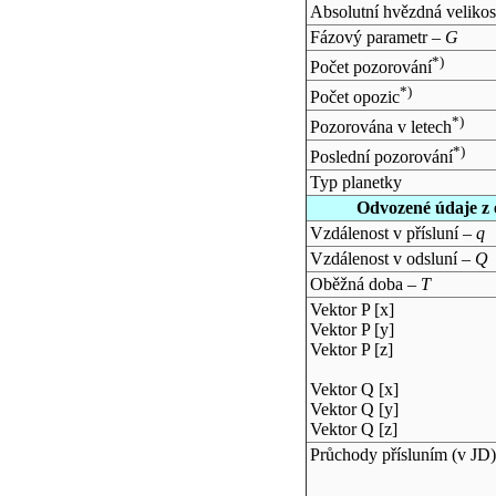
Absolutní hvězdná velikos
Fázový parametr –
G
*)
Počet pozorování
*)
Počet opozic
*)
Pozorována v letech
*)
Poslední pozorování
Typ planetky
Odvozené údaje z 
Vzdálenost v přísluní –
q
Vzdálenost v odsluní –
Q
Oběžná doba –
T
Vektor P [x]
Vektor P [y]
Vektor P [z]
Vektor Q [x]
Vektor Q [y]
Vektor Q [z]
Průchody přísluním (v
JD
)