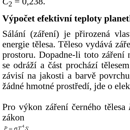
C
= 0,238.
2
Výpočet efektivní teploty plan
Sálání (záření) je přirozená vla
energie tělesa. Těleso vydává zá
prostoru. Dopadne-li toto záření n
se odráží a část prochází tělesem
závisí na jakosti a barvě povrch
žádné hmotné prostředí, jde o ele
Pro výkon záření černého tělesa
zákon