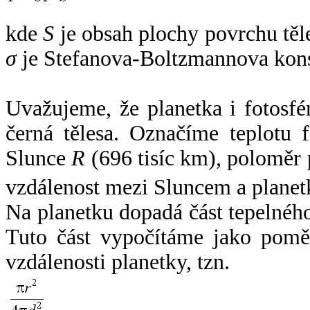
kde
S
je obsah plochy povrchu těl
σ
je Stefanova-Boltzmannova kons
Uvažujeme, že planetka i fotosfér
černá tělesa. Označíme teplotu 
Slunce
R
(696 tisíc km), poloměr
vzdálenost mezi Sluncem a plane
Na planetku dopadá část tepelnéh
Tuto část vypočítáme jako pomě
vzdálenosti planetky, tzn.