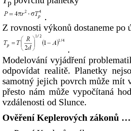
T
povrchu planetky
p
.
Z rovnosti výkonů dostaneme po 
.
Modelování vyjádření problemati
odpovídat realitě. Planetky nejso
samotný jejich povrch může mít v
přesto nám může vypočítaná hodn
vzdálenosti od Slunce.
Ověření Keplerových zákonů …