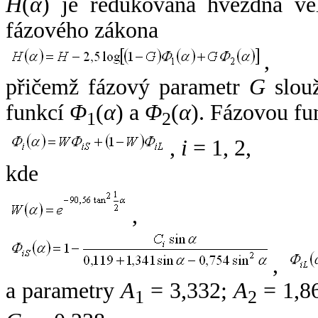
H
(
α
) je redukovaná hvězdná vel
fázového zákona
,
přičemž fázový parametr
G
slouž
funkcí
Φ
(
α
) a
Φ
(
α
). Fázovou fu
1
2
,
i
= 1, 2,
kde
,
,
a parametry
A
= 3,332;
A
= 1,8
1
2