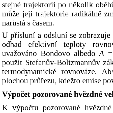
stejné trajektorii po několik oběh
může její trajektorie radikálně zm
narůstá s časem.
U přísluní a odsluní se zobrazuje
odhad efektivní teploty rovno
uvažováno Bondovo albedo
A
= 
použit Stefanův-Boltzmannův zák
termodynamické rovnováze. Abs
plochou průřezu, kdežto emise po
Výpočet pozorované hvězdné ve
K výpočtu pozorované hvězdné v