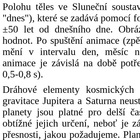
Polohu těles ve Sluneční sousta
"dnes"), které se zadává pomocí 
±50 let od dnešního dne. Obráz
hodnot. Po spuštění animace (zpě
mění v intervalu den, měsíc ne
animace je závislá na době potř
0,5-0,8 s).
Dráhové elementy kosmických t
gravitace Jupitera a Saturna neu
planety jsou platné pro delší č
obtížné jejich určení, neboť je 
přesnosti, jakou požadujeme. Pla