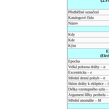
Předběžné označení
Katalogové číslo
Název
Kdy
Kde
Kým
E
(Ekv
Epocha
Velká poloosa dráhy –
a
Excentricita –
e
Střední denní pohyb –
n
Sklon dráhy k ekliptice –
i
Délka vzestupného uzlu –
Argument šířky perihelu 
Střední anomálie –
M