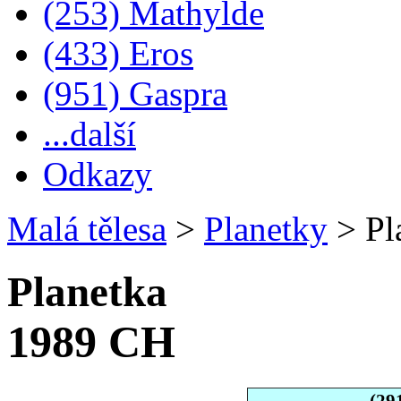
(253) Mathylde
(433) Eros
(951) Gaspra
...další
Odkazy
Malá tělesa
>
Planetky
>
Pl
Planetka
1989 CH
(29