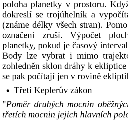
poloha planetky v prostoru. Kdy
dokreslí se trojúhelník a vypoč
(známe délky všech stran). Pomo
označení zruší. Výpočet ploch
planetky, pokud je časový interval
Body lze vybrat i mimo trajekto
zohledněn sklon dráhy k ekliptice
se pak počítají jen v rovině eklipti
Třetí Keplerův zákon
"
Poměr druhých mocnin oběžných
třetích mocnin jejich hlavních pol