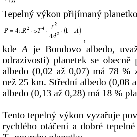
Tepelný výkon přijímaný planetko
,
kde
A
je Bondovo albedo, uvaž
odrazivosti) planetek se obecně
albedo (0,02 až 0,07) má 78 % z
než 25 km. Střední albedo (0,08 
albedo (0,13 až 0,28) má 18 % pla
Tento tepelný výkon vyzařuje po
rychlého otáčení a dobré tepelné