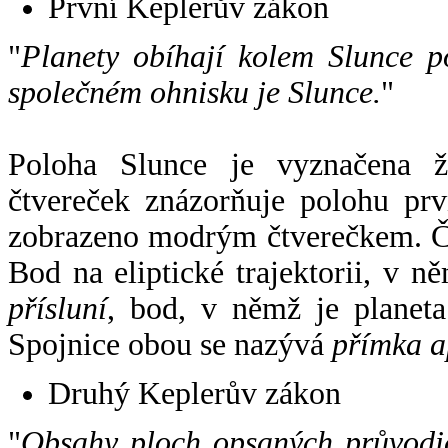
První Keplerův zákon
"
Planety obíhají kolem Slunce p
společném ohnisku je Slunce.
"
Poloha Slunce je vyznačena 
čtvereček znázorňuje polohu pr
zobrazeno modrým čtverečkem. Če
Bod na eliptické trajektorii, v n
přísluní
, bod, v němž je planet
Spojnice obou se nazývá
přímka a
Druhý Keplerův zákon
"
Obsahy ploch opsaných průvodič