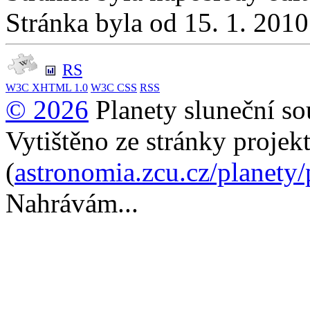
Stránka byla od 15. 1. 201
RS
W3C
XHTML 1.0
W3C
CSS
RSS
© 2026
Planety sluneční so
Vytištěno ze stránky projek
(
astronomia.zcu.cz/planety
Nahrávám...