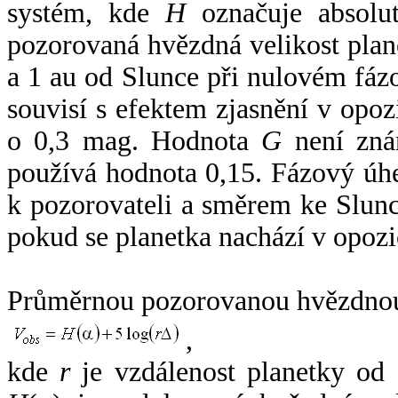
systém, kde
H
označuje absolut
pozorovaná hvězdná velikost plan
a 1 au od Slunce při nulovém fá
souvisí s efektem zjasnění v opoz
o 0,3 mag. Hodnota
G
není zná
používá hodnota 0,15. Fázový úh
k pozorovateli a směrem ke Slunc
pokud se planetka nachází v opozi
Průměrnou pozorovanou hvězdnou 
,
kde
r
je vzdálenost planetky od