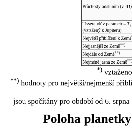
Průchody odsluním (v
JD
)
Tisserandův parametr –
T
J
(vztažený k Jupiteru)
Největší přiblížení k Zemi
**)
Nejjasnější ze Země
**)
Nejdále od Země
**
Nejméně jasná ze Země
*)
vztaženo
**)
hodnoty pro největší/nejmenší přibl
jsou spočítány pro období od 6. srpna
Poloha planetky