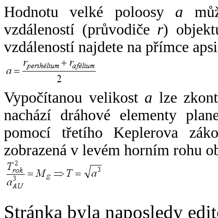
Hodnotu velké poloosy
a
může
vzdáleností (průvodiče
r
) objekt
vzdáleností najdete na přímce apsi
Vypočítanou velikost
a
lze zkont
nachází dráhové elementy plane
pomocí třetího Keplerova zák
zobrazená v levém horním rohu o
Stránka byla naposledy edi