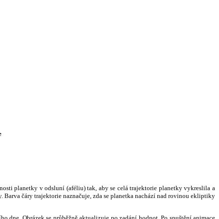
e
i planetky v odsluní (aféliu) tak, aby se celá trajektorie planetky vykreslila a
. Barva čáry trajektorie naznačuje, zda se planetka nachází nad rovinou ekliptiky
ního dne. Obrázek se průběžně aktualizuje po zadání hodnot. Po spuštění animace