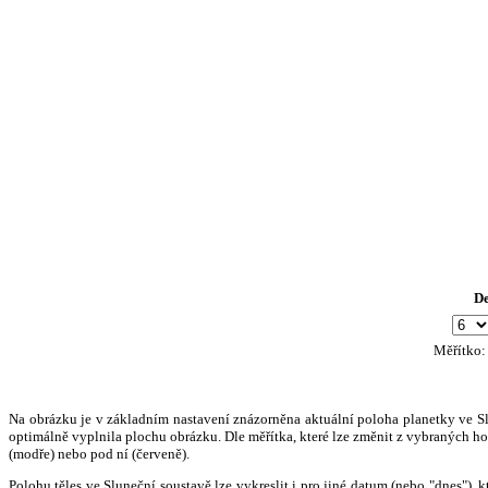
D
Měřítko
Na obrázku je v základním nastavení znázorněna aktuální poloha planetky ve Slun
optimálně vyplnila plochu obrázku. Dle měřítka, které lze změnit z vybraných hod
(modře) nebo pod ní (červeně).
Polohu těles ve Sluneční soustavě lze vykreslit i pro jiné datum (nebo "dnes")