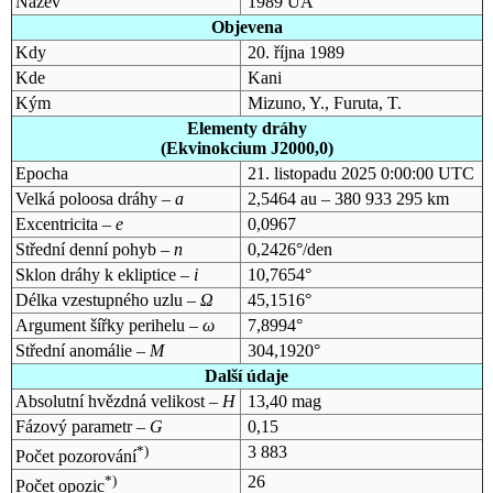
Název
1989 UA
Objevena
Kdy
20. října 1989
Kde
Kani
Kým
Mizuno, Y., Furuta, T.
Elementy dráhy
(Ekvinokcium J2000,0)
Epocha
21. listopadu 2025 0:00:00 UTC
Velká poloosa dráhy –
a
2,5464 au – 380 933 295 km
Excentricita –
e
0,0967
Střední denní pohyb –
n
0,2426°/den
Sklon dráhy k ekliptice –
i
10,7654°
Délka vzestupného uzlu –
Ω
45,1516°
Argument šířky perihelu –
ω
7,8994°
Střední anomálie –
M
304,1920°
Další údaje
Absolutní hvězdná velikost –
H
13,40 mag
Fázový parametr –
G
0,15
*)
3 883
Počet pozorování
*)
26
Počet opozic