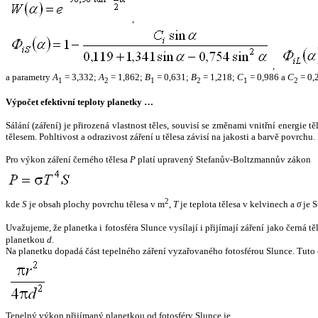
,
,
a parametry
A
= 3,332;
A
= 1,862;
B
= 0,631;
B
= 1,218;
C
= 0,986 a
C
= 0,
1
2
1
2
1
2
Výpočet efektivní teploty planetky …
Sálání (záření) je přirozená vlastnost těles, souvisí se změnami vnitřní energie 
tělesem. Pohltivost a odrazivost záření u tělesa závisí na jakosti a barvě povrch
Pro výkon záření černého tělesa
P
platí upravený Stefanův-Boltzmannův zákon
2
kde
S
je obsah plochy povrchu tělesa v m
,
T
je teplota tělesa v kelvinech a
σ
je S
Uvažujeme, že planetka i fotosféra Slunce vysílají i přijímají záření jako černá 
planetkou
d
.
Na planetku dopadá část tepelného záření vyzařovaného fotosférou Slunce. Tuto 
Tepelný výkon přijímaný planetkou od fotosféry Slunce je