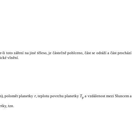
i toto záření na jiné těleso, je částečně pohlceno, část se odráží a část prochází
ické vlnění.
m), poloměr planetky
r
, teplotu povrchu planetky
T
a vzdálenost mezi Sluncem a
p
tky, tzn.