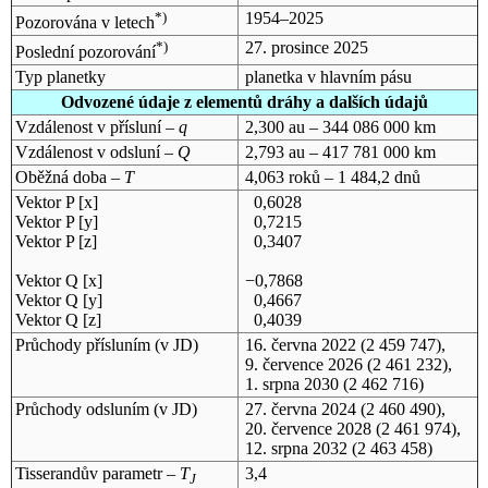
*)
1954–2025
Pozorována v letech
*)
27. prosince 2025
Poslední pozorování
Typ planetky
planetka v hlavním pásu
Odvozené údaje z elementů dráhy a dalších údajů
Vzdálenost v přísluní –
q
2,300 au – 344 086 000 km
Vzdálenost v odsluní –
Q
2,793 au – 417 781 000 km
Oběžná doba –
T
4,063 roků – 1 484,2 dnů
Vektor P [x]
0,6028
Vektor P [y]
0,7215
Vektor P [z]
0,3407
Vektor Q [x]
−0,7868
Vektor Q [y]
0,4667
Vektor Q [z]
0,4039
Průchody přísluním (v
JD
)
16. června 2022
(2 459 747),
9. července 2026
(2 461 232),
1. srpna 2030
(2 462 716)
Průchody odsluním (v
JD
)
27. června 2024
(2 460 490),
20. července 2028
(2 461 974),
12. srpna 2032
(2 463 458)
Tisserandův parametr –
T
3,4
J