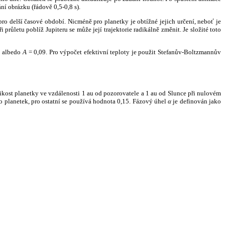
ní obrázku (řádově 0,5-0,8 s).
ro delší časové období. Nicméně pro planetky je obtížné jejich určení, neboť je
růletu poblíž Jupiteru se může její trajektorie radikálně změnit. Je složité toto
o albedo
A
= 0,09. Pro výpočet efektivní teploty je použit Stefanův-Boltzmannův
kost planetky ve vzdálenosti 1 au od pozorovatele a 1 au od Slunce při nulovém
planetek, pro ostatní se používá hodnota 0,15. Fázový úhel
α
je definován jako