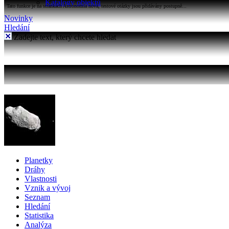
Katalogy objektů
Tato funkce je na stránkách Astronomia nová, testové otázky jsou přidávány postupně...
Novinky
Hledání
Zadejte text, který chcete hledat
Planetky
Dráhy
Vlastnosti
Vznik a vývoj
Seznam
Hledání
Statistika
Analýza