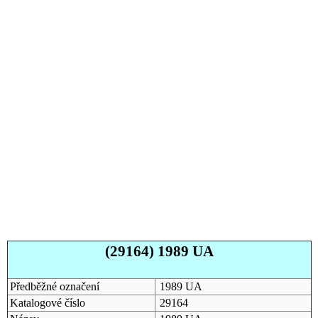
(29164) 1989 UA
Předběžné označení
1989 UA
Katalogové číslo
29164