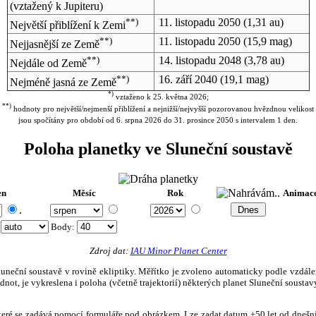
(vztažený k Jupiteru)
**)
11. listopadu 2050
(1,31 au)
Největší přiblížení k Zemi
**)
11. listopadu 2050
(15,9 mag)
Nejjasnější ze Země
**)
14. listopadu 2048
(3,78 au)
Nejdále od Země
**)
16. září 2040
(19,1 mag)
Nejméně jasná ze Země
*)
vztaženo k 25. května 2026;
**)
hodnoty pro největší/nejmenší přiblížení a nejnižší/nejvyšší pozorovanou hvězdnou velikost
jsou spočítány pro období od 6. srpna 2026 do 31. prosince 2050 s intervalem 1 den.
Poloha planetky ve Sluneční soustavě
en
Měsíc
Rok
Animac
.
:
Body
:
Zdroj dat:
IAU Minor Planet Center
eční soustavě v rovině ekliptiky. Měřítko je zvoleno automaticky podle vzdálenost
not, je vykreslena i poloha (včetně trajektorií) některých planet Sluneční soustavy
, které se zadává pomocí formuláře pod obrázkem. Lze zadat datum ±50 let od dneš