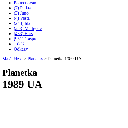
Pojmenování
(2) Pallas
(3) Juno
(4) Vesta
(243) Ida
(253) Mathylde
(433) Eros
(951) Gaspra
...další
Odkazy
Malá tělesa
>
Planetky
>
Planetka 1989 UA
Planetka
1989 UA