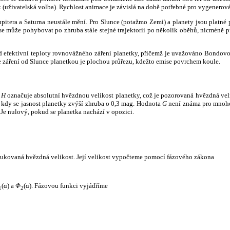
k (uživatelská volba). Rychlost animace je závislá na době potřebné pro vygenerová
itera a Saturna neustále mění. Pro Slunce (potažmo Zemi) a planety jsou platné p
 může pohybovat po zhruba stále stejné trajektorii po několik oběhů, nicméně při p
had efektivní teploty rovnovážného záření planetky, přičemž je uvažováno Bondov
záření od Slunce planetkou je plochou průřezu, kdežto emise povrchem koule.
e
H
označuje absolutní hvězdnou velikost planetky, což je pozorovaná hvězdná veli
i, kdy se jasnost planetky zvýší zhruba o 0,3 mag. Hodnota
G
není známa pro mnoho 
Je nulový, pokud se planetka nachází v opozici.
edukovaná hvězdná velikost. Její velikost vypočteme pomocí fázového zákona
(
α
) a
Φ
(
α
). Fázovou funkci vyjádříme
1
2