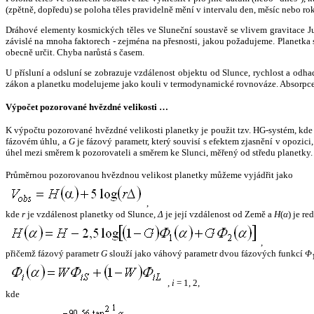
(zpětně, dopředu) se poloha těles pravidelně mění v intervalu den, měsíc nebo ro
Dráhové elementy kosmických těles ve Sluneční soustavě se vlivem gravitace Jup
závislé na mnoha faktorech - zejména na přesnosti, jakou požadujeme. Planetka se
obecně určit. Chyba narůstá s časem.
U přísluní a odsluní se zobrazuje vzdálenost objektu od Slunce, rychlost a od
zákon a planetku modelujeme jako kouli v termodynamické rovnováze. Absorpce 
Výpočet pozorované hvězdné velikosti …
K výpočtu pozorované hvězdné velikosti planetky je použit tzv. HG-systém, kd
fázovém úhlu, a
G
je fázový parametr, který souvisí s efektem zjasnění v opozic
úhel mezi směrem k pozorovateli a směrem ke Slunci, měřený od středu planetky. 
Průměrnou pozorovanou hvězdnou velikost planetky můžeme vyjádřit jako
,
kde
r
je vzdálenost planetky od Slunce,
Δ
je její vzdálenost od Země a
H
(
α
) je r
,
přičemž fázový parametr
G
slouží jako váhový parametr dvou fázových funkcí
Φ
,
i
= 1, 2,
kde