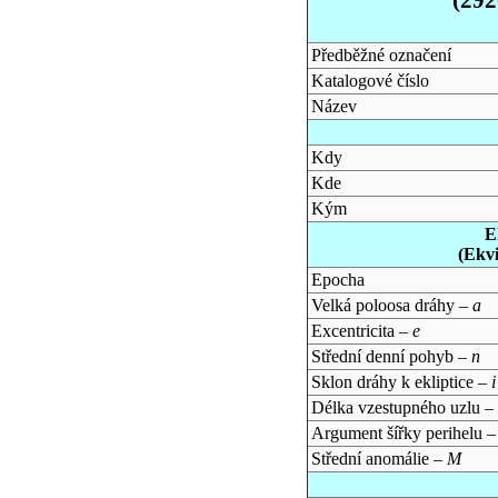
Předběžné označení
Katalogové číslo
Název
Kdy
Kde
Kým
E
(Ekv
Epocha
Velká poloosa dráhy –
a
Excentricita –
e
Střední denní pohyb –
n
Sklon dráhy k ekliptice –
i
Délka vzestupného uzlu –
Argument šířky perihelu 
Střední anomálie –
M