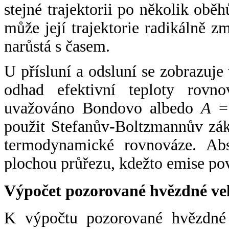
stejné trajektorii po několik oběh
může její trajektorie radikálně zm
narůstá s časem.
U přísluní a odsluní se zobrazuje
odhad efektivní teploty rovno
uvažováno Bondovo albedo
A
= 
použit Stefanův-Boltzmannův zák
termodynamické rovnováze. Abs
plochou průřezu, kdežto emise po
Výpočet pozorované hvězdné ve
K výpočtu pozorované hvězdné v