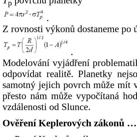
T
povrchu planetky
p
.
Z rovnosti výkonů dostaneme po 
.
Modelování vyjádření problemati
odpovídat realitě. Planetky nejso
samotný jejich povrch může mít v
přesto nám může vypočítaná hodn
vzdálenosti od Slunce.
Ověření Keplerových zákonů …