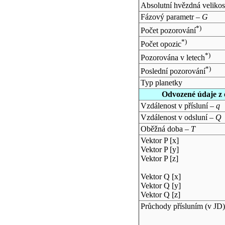
Absolutní hvězdná velikos
Fázový parametr –
G
*)
Počet pozorování
*)
Počet opozic
*)
Pozorována v letech
*)
Poslední pozorování
Typ planetky
Odvozené údaje z 
Vzdálenost v přísluní –
q
Vzdálenost v odsluní –
Q
Oběžná doba –
T
Vektor P [x]
Vektor P [y]
Vektor P [z]
Vektor Q [x]
Vektor Q [y]
Vektor Q [z]
Průchody přísluním (v
JD
)