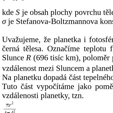
kde
S
je obsah plochy povrchu těl
σ
je Stefanova-Boltzmannova kons
Uvažujeme, že planetka i fotosfér
černá tělesa. Označíme teplotu 
Slunce
R
(696 tisíc km), poloměr
vzdálenost mezi Sluncem a plane
Na planetku dopadá část tepelnéh
Tuto část vypočítáme jako pomě
vzdálenosti planetky, tzn.