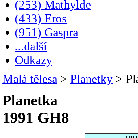
(253) Mathylde
(433) Eros
(951) Gaspra
...další
Odkazy
Malá tělesa
>
Planetky
>
Pl
Planetka
1991 GH8
(29