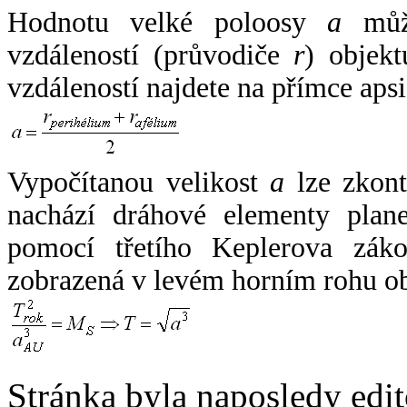
Hodnotu velké poloosy
a
může
vzdáleností (průvodiče
r
) objekt
vzdáleností najdete na přímce apsi
Vypočítanou velikost
a
lze zkont
nachází dráhové elementy plane
pomocí třetího Keplerova zák
zobrazená v levém horním rohu o
Stránka byla naposledy edi