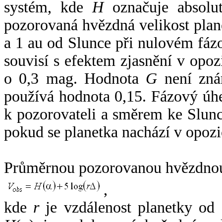
systém, kde
H
označuje absolut
pozorovaná hvězdná velikost plan
a 1 au od Slunce při nulovém fá
souvisí s efektem zjasnění v opoz
o 0,3 mag. Hodnota
G
není zná
používá hodnota 0,15. Fázový úh
k pozorovateli a směrem ke Slunc
pokud se planetka nachází v opozi
Průměrnou pozorovanou hvězdnou 
,
kde
r
je vzdálenost planetky od