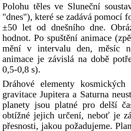
Polohu těles ve Sluneční sousta
"dnes"), které se zadává pomocí 
±50 let od dnešního dne. Obráz
hodnot. Po spuštění animace (zpě
mění v intervalu den, měsíc ne
animace je závislá na době potř
0,5-0,8 s).
Dráhové elementy kosmických t
gravitace Jupitera a Saturna neu
planety jsou platné pro delší č
obtížné jejich určení, neboť je 
přesnosti, jakou požadujeme. Pla