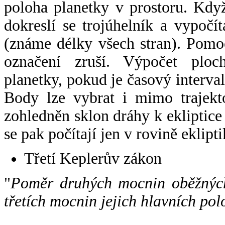
poloha planetky v prostoru. Kdy
dokreslí se trojúhelník a vypoč
(známe délky všech stran). Pomo
označení zruší. Výpočet ploch
planetky, pokud je časový interval
Body lze vybrat i mimo trajekto
zohledněn sklon dráhy k ekliptice
se pak počítají jen v rovině eklipti
Třetí Keplerův zákon
"
Poměr druhých mocnin oběžných
třetích mocnin jejich hlavních pol