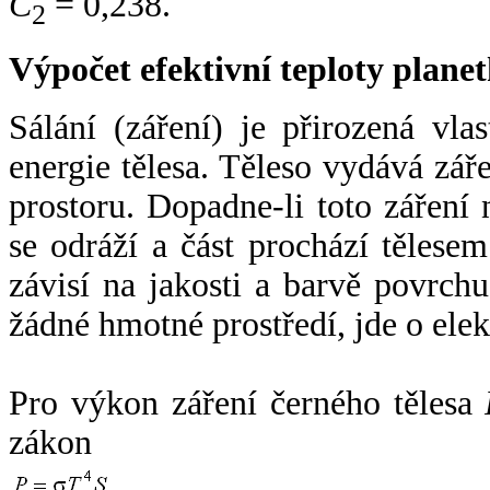
C
= 0,238.
2
Výpočet efektivní teploty plan
Sálání (záření) je přirozená vla
energie tělesa. Těleso vydává zá
prostoru. Dopadne-li toto záření n
se odráží a část prochází tělesem
závisí na jakosti a barvě povrch
žádné hmotné prostředí, jde o ele
Pro výkon záření černého tělesa
zákon