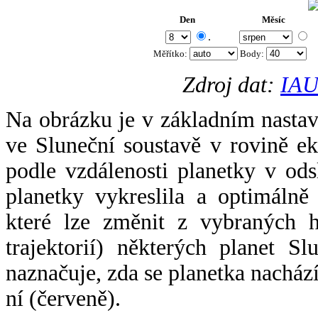
Den
Měsíc
.
Měřítko:
Body
:
Zdroj dat:
IAU
Na obrázku je v základním nastav
ve Sluneční soustavě v rovině ek
podle vzdálenosti planetky v odsl
planetky vykreslila a optimálně
které lze změnit z vybraných h
trajektorií) některých planet Sl
naznačuje, zda se planetka nacház
ní (červeně).