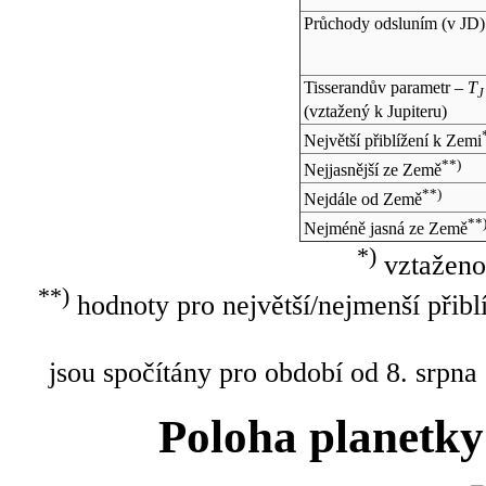
Průchody odsluním (v
JD
)
Tisserandův parametr –
T
J
(vztažený k Jupiteru)
Největší přiblížení k Zemi
**)
Nejjasnější ze Země
**)
Nejdále od Země
**
Nejméně jasná ze Země
*)
vztaženo
**)
hodnoty pro největší/nejmenší přibl
jsou spočítány pro období od 8. srpna
Poloha planetky