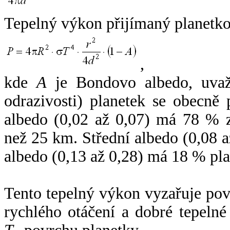
Tepelný výkon přijímaný planetko
,
kde
A
je Bondovo albedo, uvaž
odrazivosti) planetek se obecně
albedo (0,02 až 0,07) má 78 % z
než 25 km. Střední albedo (0,08 
albedo (0,13 až 0,28) má 18 % pla
Tento tepelný výkon vyzařuje po
rychlého otáčení a dobré tepelné