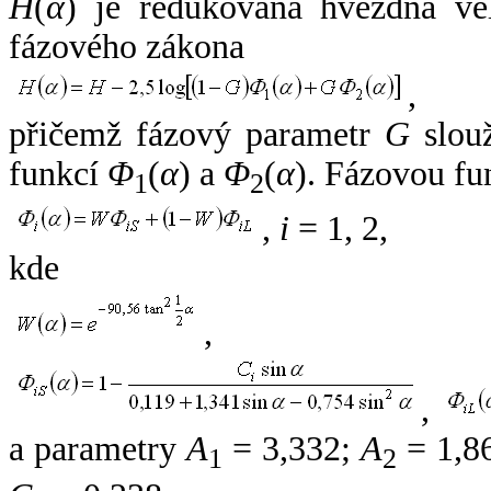
H
(
α
) je redukovaná hvězdná vel
fázového zákona
,
přičemž fázový parametr
G
slouž
funkcí
Φ
(
α
) a
Φ
(
α
). Fázovou fu
1
2
,
i
= 1, 2,
kde
,
,
a parametry
A
= 3,332;
A
= 1,8
1
2