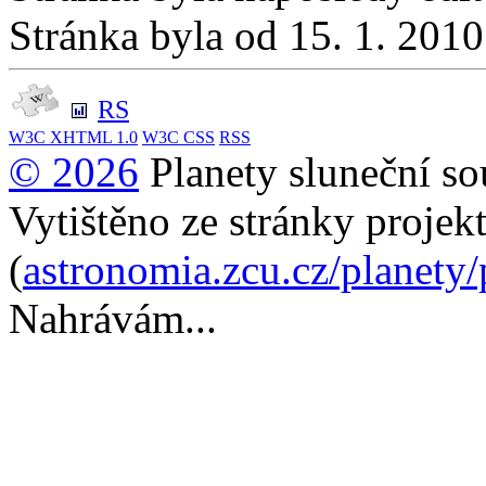
Stránka byla od 15. 1. 201
RS
W3C
XHTML 1.0
W3C
CSS
RSS
© 2026
Planety sluneční so
Vytištěno ze stránky projek
(
astronomia.zcu.cz/planety
Nahrávám...