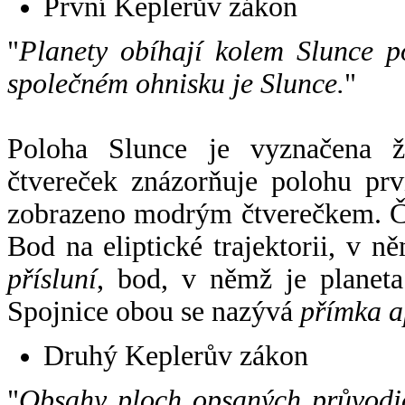
První Keplerův zákon
"
Planety obíhají kolem Slunce p
společném ohnisku je Slunce.
"
Poloha Slunce je vyznačena 
čtvereček znázorňuje polohu pr
zobrazeno modrým čtverečkem. Če
Bod na eliptické trajektorii, v n
přísluní
, bod, v němž je planet
Spojnice obou se nazývá
přímka a
Druhý Keplerův zákon
"
Obsahy ploch opsaných průvodič