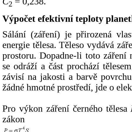
C
= 0,238.
2
Výpočet efektivní teploty plan
Sálání (záření) je přirozená vla
energie tělesa. Těleso vydává zá
prostoru. Dopadne-li toto záření n
se odráží a část prochází tělesem
závisí na jakosti a barvě povrch
žádné hmotné prostředí, jde o ele
Pro výkon záření černého tělesa
zákon