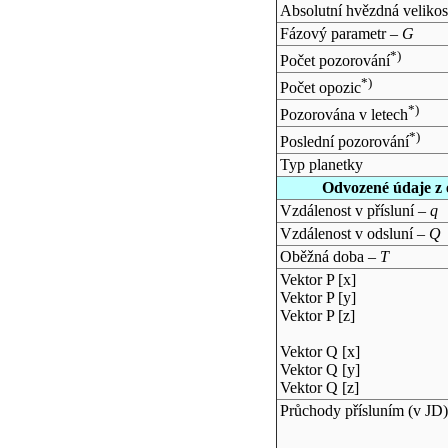
Absolutní hvězdná velikos
Fázový parametr –
G
*)
Počet pozorování
*)
Počet opozic
*)
Pozorována v letech
*)
Poslední pozorování
Typ planetky
Odvozené údaje z 
Vzdálenost v přísluní –
q
Vzdálenost v odsluní –
Q
Oběžná doba –
T
Vektor P [x]
Vektor P [y]
Vektor P [z]
Vektor Q [x]
Vektor Q [y]
Vektor Q [z]
Průchody přísluním (v
JD
)