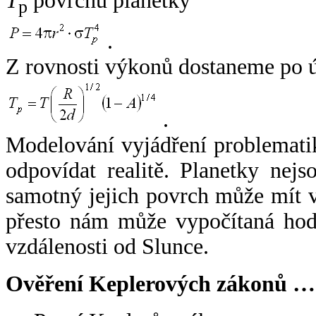
T
povrchu planetky
p
.
Z rovnosti výkonů dostaneme po 
.
Modelování vyjádření problemati
odpovídat realitě. Planetky nejso
samotný jejich povrch může mít v
přesto nám může vypočítaná hodn
vzdálenosti od Slunce.
Ověření Keplerových zákonů …