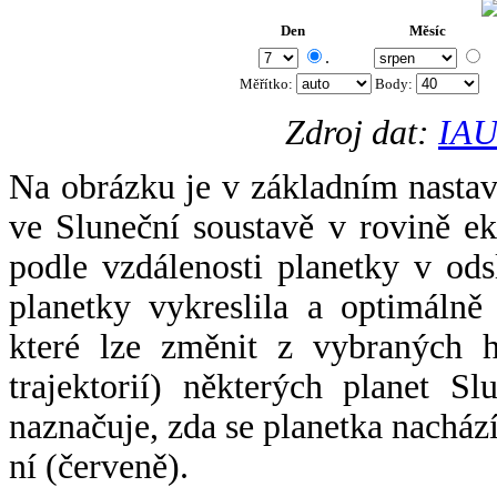
Den
Měsíc
.
Měřítko:
Body
:
Zdroj dat:
IAU
Na obrázku je v základním nastav
ve Sluneční soustavě v rovině ek
podle vzdálenosti planetky v odsl
planetky vykreslila a optimálně
které lze změnit z vybraných h
trajektorií) některých planet Sl
naznačuje, zda se planetka nacház
ní (červeně).