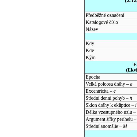
Předběžné označení
Katalogové číslo
Název
Kdy
Kde
Kým
E
(Ekv
Epocha
Velká poloosa dráhy –
a
Excentricita –
e
Střední denní pohyb –
n
Sklon dráhy k ekliptice –
i
Délka vzestupného uzlu –
Argument šířky perihelu 
Střední anomálie –
M