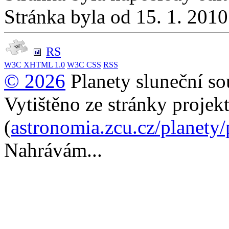
Stránka byla od 15. 1. 201
RS
W3C
XHTML 1.0
W3C
CSS
RSS
© 2026
Planety sluneční so
Vytištěno ze stránky projek
(
astronomia.zcu.cz/planety
Nahrávám...