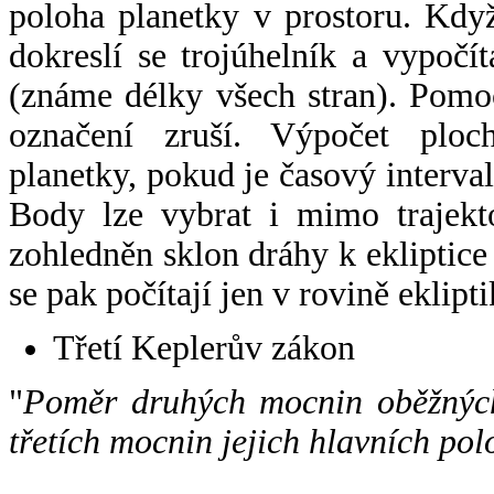
poloha planetky v prostoru. Kdy
dokreslí se trojúhelník a vypoč
(známe délky všech stran). Pomo
označení zruší. Výpočet ploch
planetky, pokud je časový interval
Body lze vybrat i mimo trajekto
zohledněn sklon dráhy k ekliptice
se pak počítají jen v rovině eklipti
Třetí Keplerův zákon
"
Poměr druhých mocnin oběžných
třetích mocnin jejich hlavních pol