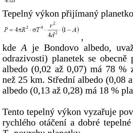
Tepelný výkon přijímaný planetko
,
kde
A
je Bondovo albedo, uvaž
odrazivosti) planetek se obecně
albedo (0,02 až 0,07) má 78 % z
než 25 km. Střední albedo (0,08 
albedo (0,13 až 0,28) má 18 % pla
Tento tepelný výkon vyzařuje po
rychlého otáčení a dobré tepelné