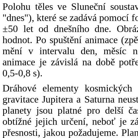
Polohu těles ve Sluneční sousta
"dnes"), které se zadává pomocí 
±50 let od dnešního dne. Obráz
hodnot. Po spuštění animace (zpě
mění v intervalu den, měsíc ne
animace je závislá na době potř
0,5-0,8 s).
Dráhové elementy kosmických t
gravitace Jupitera a Saturna neu
planety jsou platné pro delší č
obtížné jejich určení, neboť je 
přesnosti, jakou požadujeme. Pla