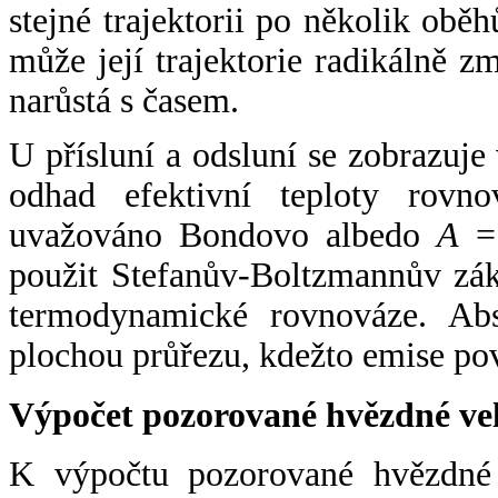
stejné trajektorii po několik oběh
může její trajektorie radikálně zm
narůstá s časem.
U přísluní a odsluní se zobrazuje
odhad efektivní teploty rovno
uvažováno Bondovo albedo
A
= 
použit Stefanův-Boltzmannův zák
termodynamické rovnováze. Abs
plochou průřezu, kdežto emise po
Výpočet pozorované hvězdné ve
K výpočtu pozorované hvězdné v