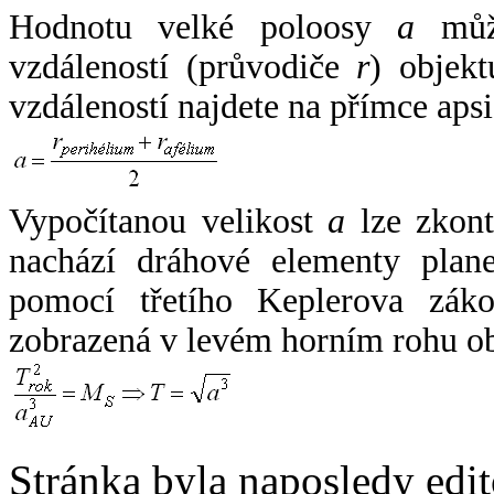
Hodnotu velké poloosy
a
může
vzdáleností (průvodiče
r
) objekt
vzdáleností najdete na přímce apsi
Vypočítanou velikost
a
lze zkont
nachází dráhové elementy plane
pomocí třetího Keplerova zák
zobrazená v levém horním rohu o
Stránka byla naposledy edi