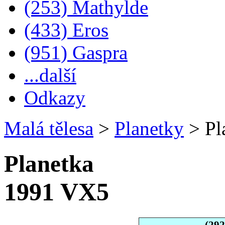
(253) Mathylde
(433) Eros
(951) Gaspra
...další
Odkazy
Malá tělesa
>
Planetky
>
Pl
Planetka
1991 VX5
(29