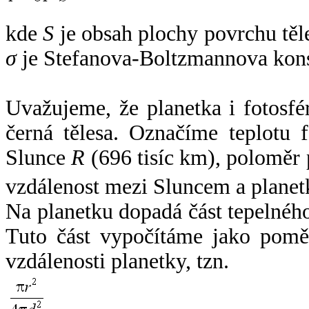
kde
S
je obsah plochy povrchu těl
σ
je Stefanova-Boltzmannova kons
Uvažujeme, že planetka i fotosfér
černá tělesa. Označíme teplotu 
Slunce
R
(696 tisíc km), poloměr
vzdálenost mezi Sluncem a plane
Na planetku dopadá část tepelnéh
Tuto část vypočítáme jako pomě
vzdálenosti planetky, tzn.