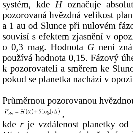
systém, kde
H
označuje absolut
pozorovaná hvězdná velikost plan
a 1 au od Slunce při nulovém fá
souvisí s efektem zjasnění v opoz
o 0,3 mag. Hodnota
G
není zná
používá hodnota 0,15. Fázový úh
k pozorovateli a směrem ke Slunc
pokud se planetka nachází v opozi
Průměrnou pozorovanou hvězdnou 
,
kde
r
je vzdálenost planetky od