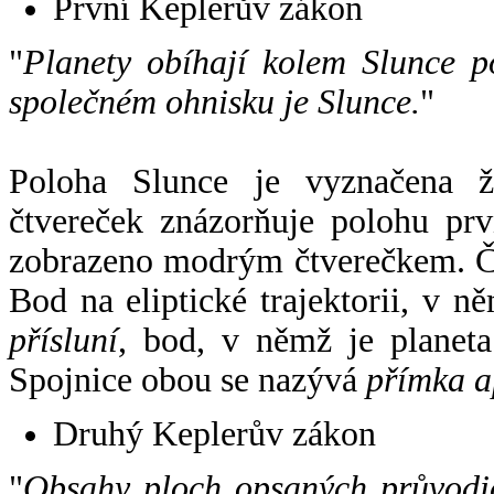
První Keplerův zákon
"
Planety obíhají kolem Slunce p
společném ohnisku je Slunce.
"
Poloha Slunce je vyznačena 
čtvereček znázorňuje polohu pr
zobrazeno modrým čtverečkem. Če
Bod na eliptické trajektorii, v n
přísluní
, bod, v němž je planet
Spojnice obou se nazývá
přímka a
Druhý Keplerův zákon
"
Obsahy ploch opsaných průvodič