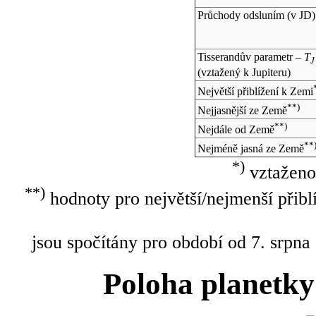
Průchody odsluním (v
JD
)
Tisserandův parametr –
T
J
(vztažený k Jupiteru)
Největší přiblížení k Zemi
**)
Nejjasnější ze Země
**)
Nejdále od Země
**
Nejméně jasná ze Země
*)
vztaženo
**)
hodnoty pro největší/nejmenší přibl
jsou spočítány pro období od 7. srpna
Poloha planetky