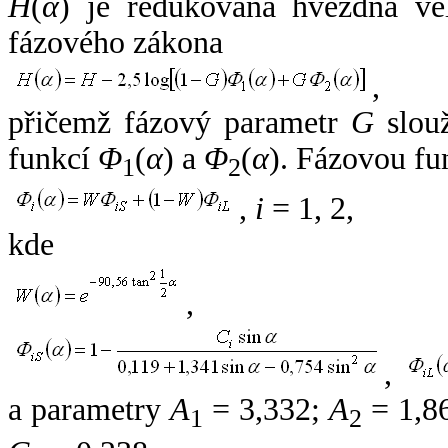
H
(
α
) je redukovaná hvězdná vel
fázového zákona
,
přičemž fázový parametr
G
slouž
funkcí
Φ
(
α
) a
Φ
(
α
). Fázovou fu
1
2
,
i
= 1, 2,
kde
,
,
a parametry
A
= 3,332;
A
= 1,8
1
2