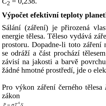
C
= 0,238.
2
Výpočet efektivní teploty plan
Sálání (záření) je přirozená vla
energie tělesa. Těleso vydává zá
prostoru. Dopadne-li toto záření n
se odráží a část prochází tělesem
závisí na jakosti a barvě povrch
žádné hmotné prostředí, jde o ele
Pro výkon záření černého tělesa
zákon