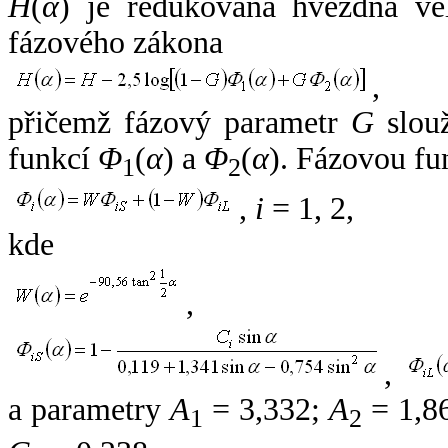
H
(
α
) je redukovaná hvězdná vel
fázového zákona
,
přičemž fázový parametr
G
slouž
funkcí
Φ
(
α
) a
Φ
(
α
). Fázovou fu
1
2
,
i
= 1, 2,
kde
,
,
a parametry
A
= 3,332;
A
= 1,8
1
2