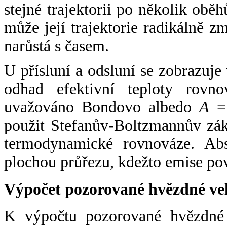
stejné trajektorii po několik oběh
může její trajektorie radikálně zm
narůstá s časem.
U přísluní a odsluní se zobrazuje
odhad efektivní teploty rovno
uvažováno Bondovo albedo
A
= 
použit Stefanův-Boltzmannův zák
termodynamické rovnováze. Abs
plochou průřezu, kdežto emise po
Výpočet pozorované hvězdné ve
K výpočtu pozorované hvězdné v