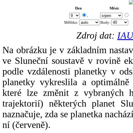
Den
Měsíc
.
Měřítko:
Body
:
Zdroj dat:
IAU
Na obrázku je v základním nastav
ve Sluneční soustavě v rovině ek
podle vzdálenosti planetky v odsl
planetky vykreslila a optimálně
které lze změnit z vybraných h
trajektorií) některých planet Sl
naznačuje, zda se planetka nacház
ní (červeně).