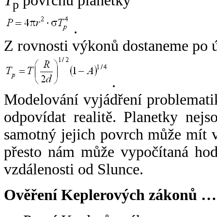
T
povrchu planetky
p
.
Z rovnosti výkonů dostaneme po 
.
Modelování vyjádření problemati
odpovídat realitě. Planetky nejso
samotný jejich povrch může mít v
přesto nám může vypočítaná hodn
vzdálenosti od Slunce.
Ověření Keplerových zákonů …