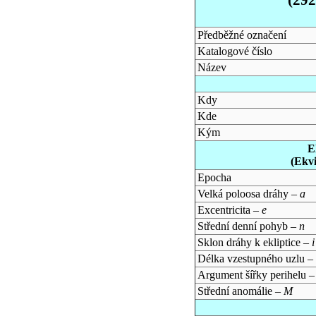
Předběžné označení
Katalogové číslo
Název
Kdy
Kde
Kým
E
(Ekv
Epocha
Velká poloosa dráhy –
a
Excentricita –
e
Střední denní pohyb –
n
Sklon dráhy k ekliptice –
i
Délka vzestupného uzlu –
Argument šířky perihelu 
Střední anomálie –
M