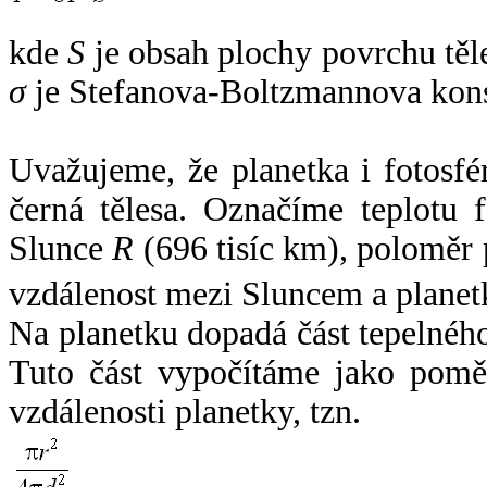
kde
S
je obsah plochy povrchu těl
σ
je Stefanova-Boltzmannova kons
Uvažujeme, že planetka i fotosfér
černá tělesa. Označíme teplotu 
Slunce
R
(696 tisíc km), poloměr
vzdálenost mezi Sluncem a plane
Na planetku dopadá část tepelnéh
Tuto část vypočítáme jako pomě
vzdálenosti planetky, tzn.