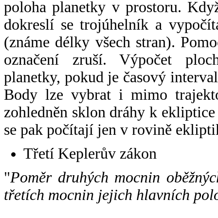
poloha planetky v prostoru. Kdy
dokreslí se trojúhelník a vypoč
(známe délky všech stran). Pomo
označení zruší. Výpočet ploch
planetky, pokud je časový interval
Body lze vybrat i mimo trajekto
zohledněn sklon dráhy k ekliptice
se pak počítají jen v rovině eklipti
Třetí Keplerův zákon
"
Poměr druhých mocnin oběžných
třetích mocnin jejich hlavních pol