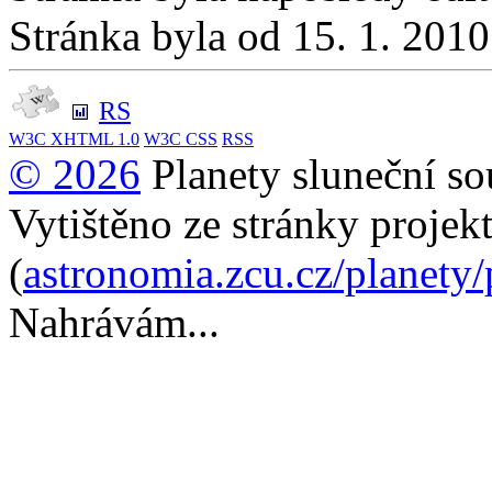
Stránka byla od 15. 1. 201
RS
W3C
XHTML 1.0
W3C
CSS
RSS
© 2026
Planety sluneční so
Vytištěno ze stránky projek
(
astronomia.zcu.cz/planety
Nahrávám...