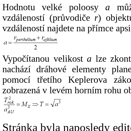
Hodnotu velké poloosy
a
může
vzdáleností (průvodiče
r
) objekt
vzdáleností najdete na přímce apsi
Vypočítanou velikost
a
lze zkont
nachází dráhové elementy plane
pomocí třetího Keplerova zák
zobrazená v levém horním rohu o
Stránka byla naposledy edi