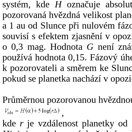
systém, kde
H
označuje absolut
pozorovaná hvězdná velikost plan
a 1 au od Slunce při nulovém fá
souvisí s efektem zjasnění v opoz
o 0,3 mag. Hodnota
G
není zná
používá hodnota 0,15. Fázový úh
k pozorovateli a směrem ke Slunc
pokud se planetka nachází v opozi
Průměrnou pozorovanou hvězdnou 
,
kde
r
je vzdálenost planetky od