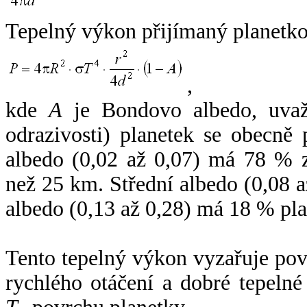
Tepelný výkon přijímaný planetko
,
kde
A
je Bondovo albedo, uvaž
odrazivosti) planetek se obecně
albedo (0,02 až 0,07) má 78 % z
než 25 km. Střední albedo (0,08 
albedo (0,13 až 0,28) má 18 % pla
Tento tepelný výkon vyzařuje po
rychlého otáčení a dobré tepelné