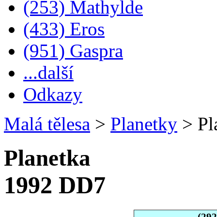
(253) Mathylde
(433) Eros
(951) Gaspra
...další
Odkazy
Malá tělesa
>
Planetky
>
Pl
Planetka
1992 DD7
(29