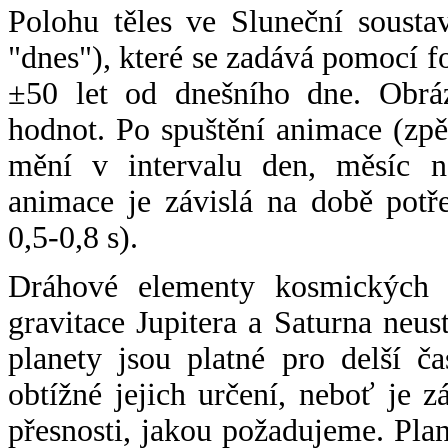
Polohu těles ve Sluneční sousta
"dnes"), které se zadává pomocí 
±50 let od dnešního dne. Obráz
hodnot. Po spuštění animace (zpě
mění v intervalu den, měsíc ne
animace je závislá na době potř
0,5-0,8 s).
Dráhové elementy kosmických t
gravitace Jupitera a Saturna neu
planety jsou platné pro delší č
obtížné jejich určení, neboť je 
přesnosti, jakou požadujeme. Pla