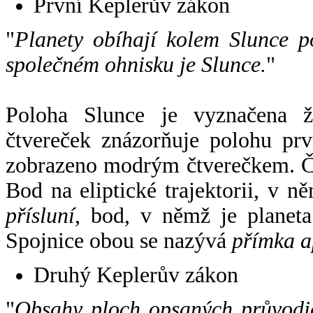
První Keplerův zákon
"
Planety obíhají kolem Slunce p
společném ohnisku je Slunce.
"
Poloha Slunce je vyznačena 
čtvereček znázorňuje polohu pr
zobrazeno modrým čtverečkem. Če
Bod na eliptické trajektorii, v n
přísluní
, bod, v němž je planet
Spojnice obou se nazývá
přímka a
Druhý Keplerův zákon
"
Obsahy ploch opsaných průvodič