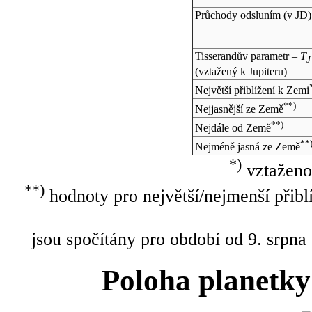
Průchody odsluním (v
JD
)
Tisserandův parametr –
T
J
(vztažený k Jupiteru)
Největší přiblížení k Zemi
**)
Nejjasnější ze Země
**)
Nejdále od Země
**
Nejméně jasná ze Země
*)
vztaženo
**)
hodnoty pro největší/nejmenší přibl
jsou spočítány pro období od 9. srpna
Poloha planetky