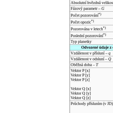
Absolutní hvězdná velikos
Fázový parametr –
G
*)
Počet pozorování
*)
Počet opozic
*)
Pozorována v letech
*)
Poslední pozorování
Typ planetky
Odvozené údaje z 
Vzdálenost v přísluní –
q
Vzdálenost v odsluní –
Q
Oběžná doba –
T
Vektor P [x]
Vektor P [y]
Vektor P [z]
Vektor Q [x]
Vektor Q [y]
Vektor Q [z]
Průchody přísluním (v
JD
)