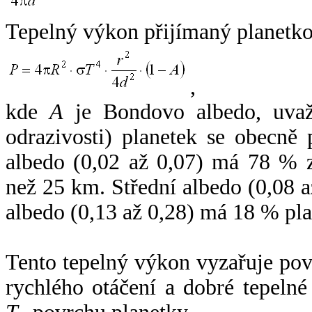
Tepelný výkon přijímaný planetko
,
kde
A
je Bondovo albedo, uvaž
odrazivosti) planetek se obecně
albedo (0,02 až 0,07) má 78 % z
než 25 km. Střední albedo (0,08 
albedo (0,13 až 0,28) má 18 % pla
Tento tepelný výkon vyzařuje po
rychlého otáčení a dobré tepelné