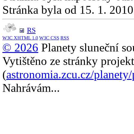
Stránka byla od 15. 1. 201
RS
W3C
XHTML 1.0
W3C
CSS
RSS
© 2026
Planety sluneční so
Vytištěno ze stránky projek
(
astronomia.zcu.cz/planety
Nahrávám...