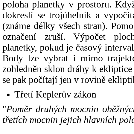
poloha planetky v prostoru. Kdy
dokreslí se trojúhelník a vypoč
(známe délky všech stran). Pomo
označení zruší. Výpočet ploch
planetky, pokud je časový interval
Body lze vybrat i mimo trajekto
zohledněn sklon dráhy k ekliptice
se pak počítají jen v rovině eklipti
Třetí Keplerův zákon
"
Poměr druhých mocnin oběžných
třetích mocnin jejich hlavních pol