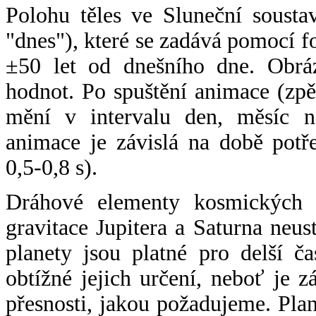
Polohu těles ve Sluneční sousta
"dnes"), které se zadává pomocí 
±50 let od dnešního dne. Obráz
hodnot. Po spuštění animace (zpě
mění v intervalu den, měsíc ne
animace je závislá na době potř
0,5-0,8 s).
Dráhové elementy kosmických t
gravitace Jupitera a Saturna neu
planety jsou platné pro delší č
obtížné jejich určení, neboť je 
přesnosti, jakou požadujeme. Pla