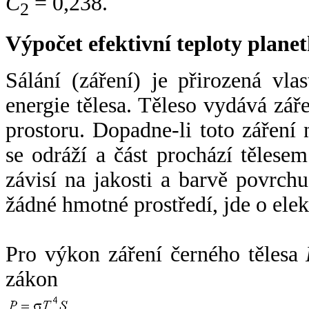
C
= 0,238.
2
Výpočet efektivní teploty plan
Sálání (záření) je přirozená vla
energie tělesa. Těleso vydává zá
prostoru. Dopadne-li toto záření n
se odráží a část prochází tělesem
závisí na jakosti a barvě povrch
žádné hmotné prostředí, jde o ele
Pro výkon záření černého tělesa
zákon