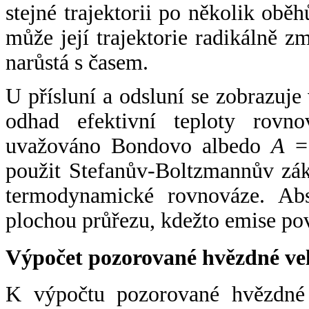
stejné trajektorii po několik oběh
může její trajektorie radikálně zm
narůstá s časem.
U přísluní a odsluní se zobrazuje
odhad efektivní teploty rovno
uvažováno Bondovo albedo
A
= 
použit Stefanův-Boltzmannův zák
termodynamické rovnováze. Abs
plochou průřezu, kdežto emise po
Výpočet pozorované hvězdné ve
K výpočtu pozorované hvězdné v