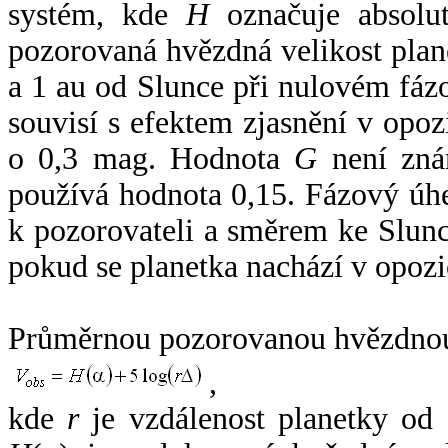
systém, kde
H
označuje absolut
pozorovaná hvězdná velikost plan
a 1 au od Slunce při nulovém fá
souvisí s efektem zjasnění v opoz
o 0,3 mag. Hodnota
G
není zná
používá hodnota 0,15. Fázový úh
k pozorovateli a směrem ke Slunc
pokud se planetka nachází v opozi
Průměrnou pozorovanou hvězdnou 
,
kde
r
je vzdálenost planetky od