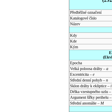
Předběžné označení
Katalogové číslo
Název
Kdy
Kde
Kým
E
(Ekv
Epocha
Velká poloosa dráhy –
a
Excentricita –
e
Střední denní pohyb –
n
Sklon dráhy k ekliptice –
i
Délka vzestupného uzlu –
Argument šířky perihelu 
Střední anomálie –
M