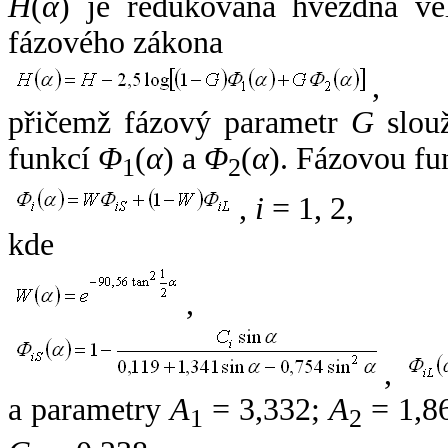
H
(
α
) je redukovaná hvězdná vel
fázového zákona
,
přičemž fázový parametr
G
slouž
funkcí
Φ
(
α
) a
Φ
(
α
). Fázovou fu
1
2
,
i
= 1, 2,
kde
,
,
a parametry
A
= 3,332;
A
= 1,8
1
2