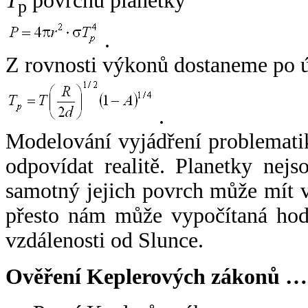
T
povrchu planetky
p
.
Z rovnosti výkonů dostaneme po 
.
Modelování vyjádření problemati
odpovídat realitě. Planetky nejso
samotný jejich povrch může mít v
přesto nám může vypočítaná hodn
vzdálenosti od Slunce.
Ověření Keplerových zákonů …