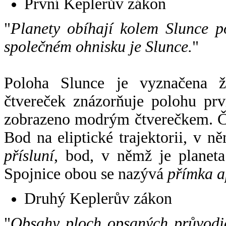
První Keplerův zákon
"
Planety obíhají kolem Slunce p
společném ohnisku je Slunce.
"
Poloha Slunce je vyznačena 
čtvereček znázorňuje polohu pr
zobrazeno modrým čtverečkem. Če
Bod na eliptické trajektorii, v n
přísluní
, bod, v němž je planet
Spojnice obou se nazývá
přímka a
Druhý Keplerův zákon
"
Obsahy ploch opsaných průvodič