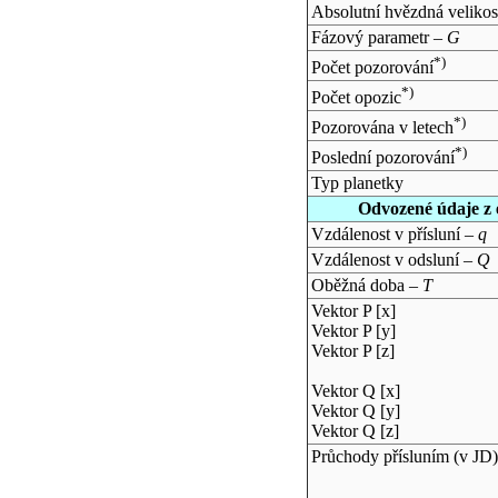
Absolutní hvězdná velikos
Fázový parametr –
G
*)
Počet pozorování
*)
Počet opozic
*)
Pozorována v letech
*)
Poslední pozorování
Typ planetky
Odvozené údaje z 
Vzdálenost v přísluní –
q
Vzdálenost v odsluní –
Q
Oběžná doba –
T
Vektor P [x]
Vektor P [y]
Vektor P [z]
Vektor Q [x]
Vektor Q [y]
Vektor Q [z]
Průchody přísluním (v
JD
)