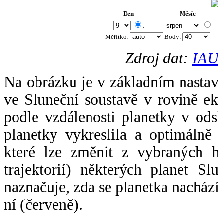
Den
Měsíc
.
Měřítko:
Body
:
Zdroj dat:
IAU
Na obrázku je v základním nastav
ve Sluneční soustavě v rovině ek
podle vzdálenosti planetky v odsl
planetky vykreslila a optimálně
které lze změnit z vybraných h
trajektorií) některých planet Sl
naznačuje, zda se planetka nacház
ní (červeně).