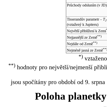
Průchody odsluním (v
JD
)
Tisserandův parametr –
T
J
(vztažený k Jupiteru)
Největší přiblížení k Zemi
**)
Nejjasnější ze Země
**)
Nejdále od Země
**
Nejméně jasná ze Země
*)
vztaženo
**)
hodnoty pro největší/nejmenší přibl
jsou spočítány pro období od 9. srpna
Poloha planetky