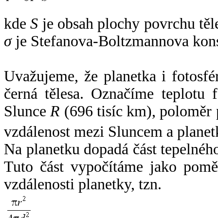
kde
S
je obsah plochy povrchu těl
σ
je Stefanova-Boltzmannova kons
Uvažujeme, že planetka i fotosfér
černá tělesa. Označíme teplotu 
Slunce
R
(696 tisíc km), poloměr
vzdálenost mezi Sluncem a plane
Na planetku dopadá část tepelnéh
Tuto část vypočítáme jako pomě
vzdálenosti planetky, tzn.