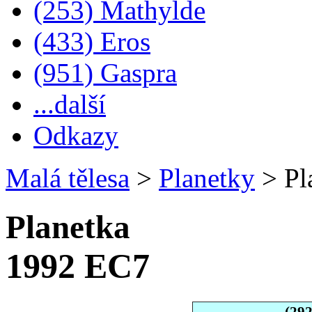
(253) Mathylde
(433) Eros
(951) Gaspra
...další
Odkazy
Malá tělesa
>
Planetky
>
Pl
Planetka
1992 EC7
(29