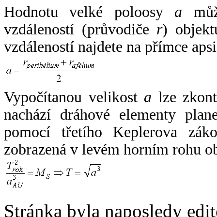
Hodnotu velké poloosy
a
může
vzdáleností (průvodiče
r
) objekt
vzdáleností najdete na přímce apsi
Vypočítanou velikost
a
lze zkont
nachází dráhové elementy plane
pomocí třetího Keplerova zák
zobrazená v levém horním rohu o
Stránka byla naposledy edi