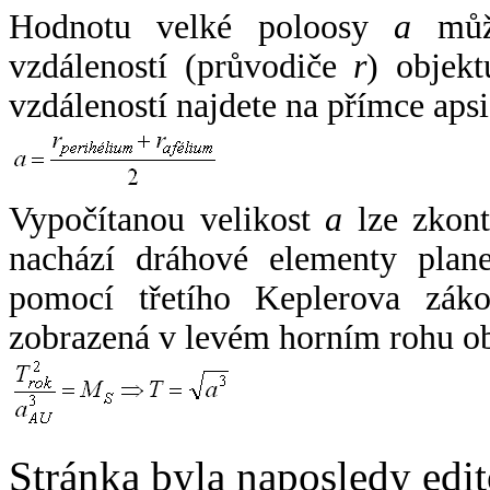
Hodnotu velké poloosy
a
může
vzdáleností (průvodiče
r
) objekt
vzdáleností najdete na přímce apsi
Vypočítanou velikost
a
lze zkont
nachází dráhové elementy plane
pomocí třetího Keplerova zák
zobrazená v levém horním rohu o
Stránka byla naposledy edi