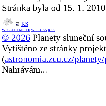
Stránka byla od 15. 1. 201
RS
W3C
XHTML 1.0
W3C
CSS
RSS
© 2026
Planety sluneční so
Vytištěno ze stránky projek
(
astronomia.zcu.cz/planety
Nahrávám...