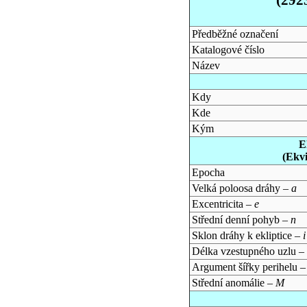
Předběžné označení
Katalogové číslo
Název
Kdy
Kde
Kým
E
(Ekv
Epocha
Velká poloosa dráhy –
a
Excentricita –
e
Střední denní pohyb –
n
Sklon dráhy k ekliptice –
i
Délka vzestupného uzlu –
Argument šířky perihelu 
Střední anomálie –
M