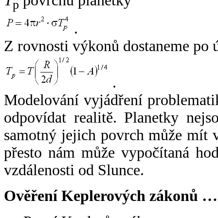
T
povrchu planetky
p
.
Z rovnosti výkonů dostaneme po 
.
Modelování vyjádření problemati
odpovídat realitě. Planetky nejso
samotný jejich povrch může mít v
přesto nám může vypočítaná hodn
vzdálenosti od Slunce.
Ověření Keplerových zákonů …