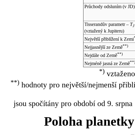
Průchody odsluním (v
JD
)
Tisserandův parametr –
T
J
(vztažený k Jupiteru)
Největší přiblížení k Zemi
**)
Nejjasnější ze Země
**)
Nejdále od Země
**
Nejméně jasná ze Země
*)
vztaženo
**)
hodnoty pro největší/nejmenší přibl
jsou spočítány pro období od 9. srpna
Poloha planetky