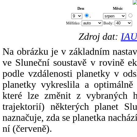
Den
Měsíc
.
Měřítko:
Body
:
Zdroj dat:
IAU
Na obrázku je v základním nastav
ve Sluneční soustavě v rovině ek
podle vzdálenosti planetky v odsl
planetky vykreslila a optimálně
které lze změnit z vybraných h
trajektorií) některých planet Sl
naznačuje, zda se planetka nacház
ní (červeně).