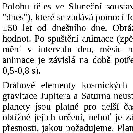
Polohu těles ve Sluneční sousta
"dnes"), které se zadává pomocí 
±50 let od dnešního dne. Obráz
hodnot. Po spuštění animace (zpě
mění v intervalu den, měsíc ne
animace je závislá na době potř
0,5-0,8 s).
Dráhové elementy kosmických t
gravitace Jupitera a Saturna neu
planety jsou platné pro delší č
obtížné jejich určení, neboť je 
přesnosti, jakou požadujeme. Pla