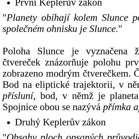
První Keplerův zákon
"
Planety obíhají kolem Slunce p
společném ohnisku je Slunce.
"
Poloha Slunce je vyznačena 
čtvereček znázorňuje polohu pr
zobrazeno modrým čtverečkem. Če
Bod na eliptické trajektorii, v n
přísluní
, bod, v němž je planet
Spojnice obou se nazývá
přímka a
Druhý Keplerův zákon
"
Obsahy ploch opsaných průvodič