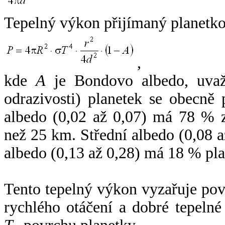
Tepelný výkon přijímaný planetko
,
kde
A
je Bondovo albedo, uvaž
odrazivosti) planetek se obecně
albedo (0,02 až 0,07) má 78 % z
než 25 km. Střední albedo (0,08 
albedo (0,13 až 0,28) má 18 % pla
Tento tepelný výkon vyzařuje po
rychlého otáčení a dobré tepelné