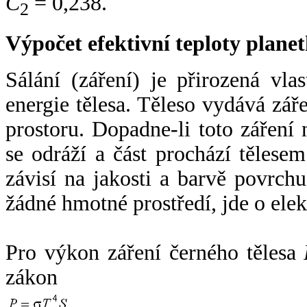
C
= 0,238.
2
Výpočet efektivní teploty plan
Sálání (záření) je přirozená vla
energie tělesa. Těleso vydává zá
prostoru. Dopadne-li toto záření n
se odráží a část prochází tělesem
závisí na jakosti a barvě povrch
žádné hmotné prostředí, jde o ele
Pro výkon záření černého tělesa
zákon