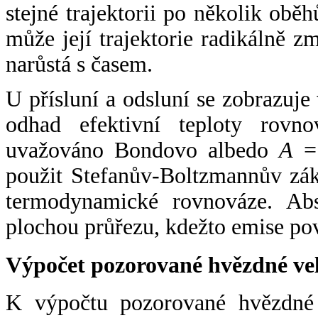
stejné trajektorii po několik oběh
může její trajektorie radikálně zm
narůstá s časem.
U přísluní a odsluní se zobrazuje
odhad efektivní teploty rovno
uvažováno Bondovo albedo
A
= 
použit Stefanův-Boltzmannův zák
termodynamické rovnováze. Abs
plochou průřezu, kdežto emise po
Výpočet pozorované hvězdné ve
K výpočtu pozorované hvězdné v