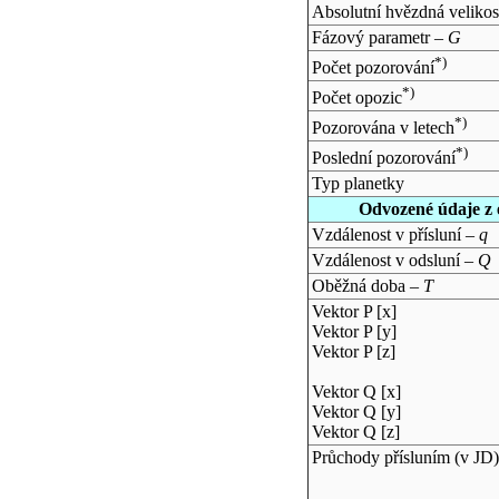
Absolutní hvězdná velikos
Fázový parametr –
G
*)
Počet pozorování
*)
Počet opozic
*)
Pozorována v letech
*)
Poslední pozorování
Typ planetky
Odvozené údaje z 
Vzdálenost v přísluní –
q
Vzdálenost v odsluní –
Q
Oběžná doba –
T
Vektor P [x]
Vektor P [y]
Vektor P [z]
Vektor Q [x]
Vektor Q [y]
Vektor Q [z]
Průchody přísluním (v
JD
)