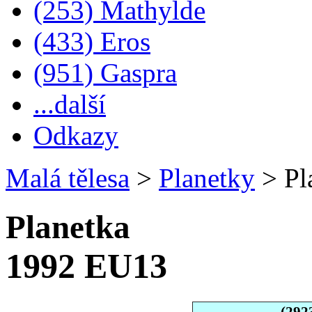
(253) Mathylde
(433) Eros
(951) Gaspra
...další
Odkazy
Malá tělesa
>
Planetky
>
Pl
Planetka
1992 EU13
(292