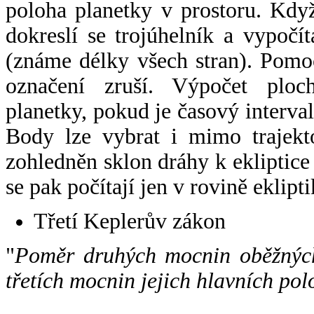
poloha planetky v prostoru. Kdy
dokreslí se trojúhelník a vypoč
(známe délky všech stran). Pomo
označení zruší. Výpočet ploch
planetky, pokud je časový interval
Body lze vybrat i mimo trajekto
zohledněn sklon dráhy k ekliptice
se pak počítají jen v rovině eklipti
Třetí Keplerův zákon
"
Poměr druhých mocnin oběžných
třetích mocnin jejich hlavních pol