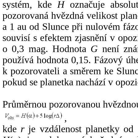
systém, kde
H
označuje absolut
pozorovaná hvězdná velikost plan
a 1 au od Slunce při nulovém fá
souvisí s efektem zjasnění v opoz
o 0,3 mag. Hodnota
G
není zná
používá hodnota 0,15. Fázový úh
k pozorovateli a směrem ke Slunc
pokud se planetka nachází v opozi
Průměrnou pozorovanou hvězdnou 
,
kde
r
je vzdálenost planetky od