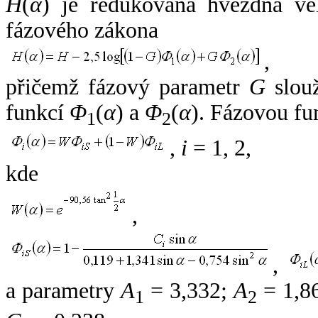
H
(
α
) je redukovaná hvězdná vel
fázového zákona
,
přičemž fázový parametr
G
slouž
funkcí
Φ
(
α
) a
Φ
(
α
). Fázovou fu
1
2
,
i
= 1, 2,
kde
,
,
a parametry
A
= 3,332;
A
= 1,8
1
2