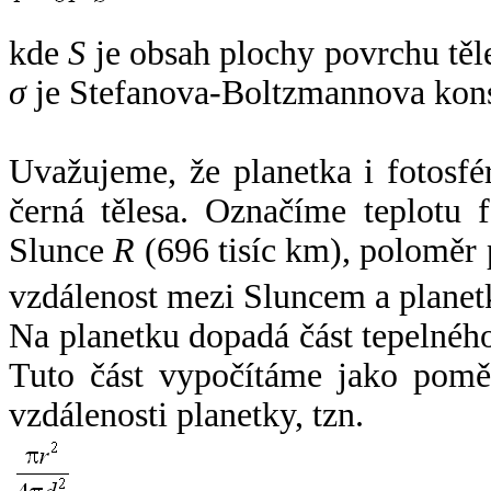
kde
S
je obsah plochy povrchu těl
σ
je Stefanova-Boltzmannova kons
Uvažujeme, že planetka i fotosfér
černá tělesa. Označíme teplotu 
Slunce
R
(696 tisíc km), poloměr
vzdálenost mezi Sluncem a plane
Na planetku dopadá část tepelnéh
Tuto část vypočítáme jako pomě
vzdálenosti planetky, tzn.