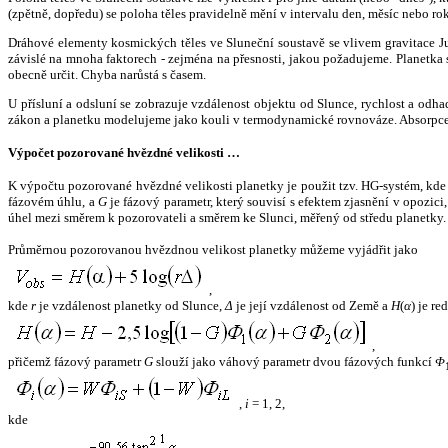
(zpětně, dopředu) se poloha těles pravidelně mění v intervalu den, měsíc nebo ro
Dráhové elementy kosmických těles ve Sluneční soustavě se vlivem gravitace Jup
závislé na mnoha faktorech - zejména na přesnosti, jakou požadujeme. Planetka se
obecně určit. Chyba narůstá s časem.
U přísluní a odsluní se zobrazuje vzdálenost objektu od Slunce, rychlost a od
zákon a planetku modelujeme jako kouli v termodynamické rovnováze. Absorpce 
Výpočet pozorované hvězdné velikosti …
K výpočtu pozorované hvězdné velikosti planetky je použit tzv. HG-systém, kd
fázovém úhlu, a
G
je fázový parametr, který souvisí s efektem zjasnění v opozic
úhel mezi směrem k pozorovateli a směrem ke Slunci, měřený od středu planetky. 
Průměrnou pozorovanou hvězdnou velikost planetky můžeme vyjádřit jako
,
kde
r
je vzdálenost planetky od Slunce,
Δ
je její vzdálenost od Země a
H
(
α
) je r
,
přičemž fázový parametr
G
slouží jako váhový parametr dvou fázových funkcí
Φ
,
i
= 1, 2,
kde