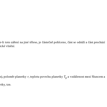
i toto záření na jiné těleso, je částečně pohlceno, část se odráží a část prochází
ické vlnění.
m), poloměr planetky
r
, teplotu povrchu planetky
T
a vzdálenost mezi Sluncem a
p
tky, tzn.