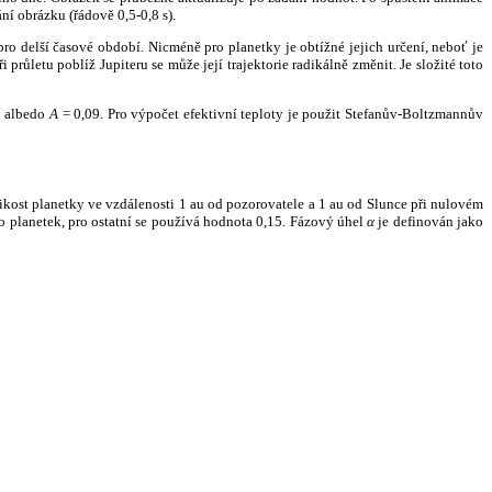
ní obrázku (řádově 0,5-0,8 s).
ro delší časové období. Nicméně pro planetky je obtížné jejich určení, neboť je
růletu poblíž Jupiteru se může její trajektorie radikálně změnit. Je složité toto
o albedo
A
= 0,09. Pro výpočet efektivní teploty je použit Stefanův-Boltzmannův
kost planetky ve vzdálenosti 1 au od pozorovatele a 1 au od Slunce při nulovém
planetek, pro ostatní se používá hodnota 0,15. Fázový úhel
α
je definován jako