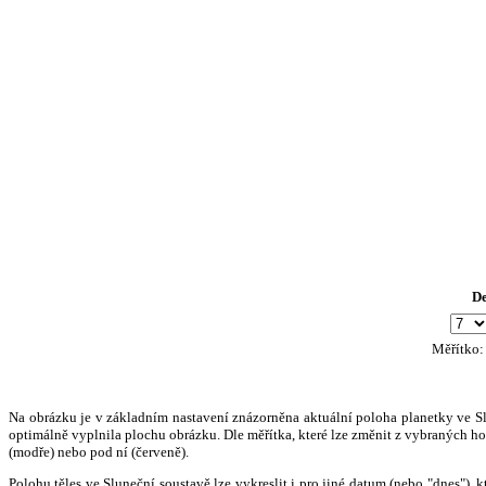
D
Měřítko
Na obrázku je v základním nastavení znázorněna aktuální poloha planetky ve Slun
optimálně vyplnila plochu obrázku. Dle měřítka, které lze změnit z vybraných hod
(modře) nebo pod ní (červeně).
Polohu těles ve Sluneční soustavě lze vykreslit i pro jiné datum (nebo "dnes")