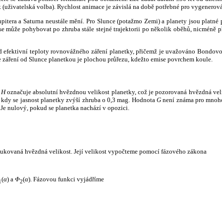
k (uživatelská volba). Rychlost animace je závislá na době potřebné pro vygenerová
itera a Saturna neustále mění. Pro Slunce (potažmo Zemi) a planety jsou platné p
 může pohybovat po zhruba stále stejné trajektorii po několik oběhů, nicméně při p
had efektivní teploty rovnovážného záření planetky, přičemž je uvažováno Bondov
záření od Slunce planetkou je plochou průřezu, kdežto emise povrchem koule.
e
H
označuje absolutní hvězdnou velikost planetky, což je pozorovaná hvězdná veli
i, kdy se jasnost planetky zvýší zhruba o 0,3 mag. Hodnota
G
není známa pro mnoho 
Je nulový, pokud se planetka nachází v opozici.
edukovaná hvězdná velikost. Její velikost vypočteme pomocí fázového zákona
(
α
) a
Φ
(
α
). Fázovou funkci vyjádříme
1
2