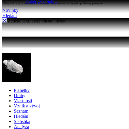
Katalogy objektů
Tato funkce je na stránkách Astronomia nová, testové otázky jsou přidávány postupně...
Novinky
Hledání
Zadejte text, který chcete hledat
Planetky
Dráhy
Vlastnosti
Vznik a vývoj
Seznam
Hledání
Statistika
Analýza