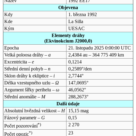
Název
1992 EE17
Objevena
Kdy
1. března 1992
Kde
La Silla
Kým
UESAC
Elementy dráhy
(Ekvinokcium J2000,0)
Epocha
21. listopadu 2025 0:00:00 UTC
Velká poloosa dráhy –
a
2,4384 au – 364 775 409 km
Excentricita –
e
0,1214
Střední denní pohyb –
n
0,2589°/den
Sklon dráhy k ekliptice –
i
2,7744°
Délka vzestupného uzlu –
Ω
147,0695°
Argument šířky perihelu –
ω
46,0562°
Střední anomálie –
M
288,2673°
Další údaje
Absolutní hvězdná velikost –
H
15,15 mag
Fázový parametr –
G
0,15
*)
2 270
Počet pozorování
*)
23
Počet opozic