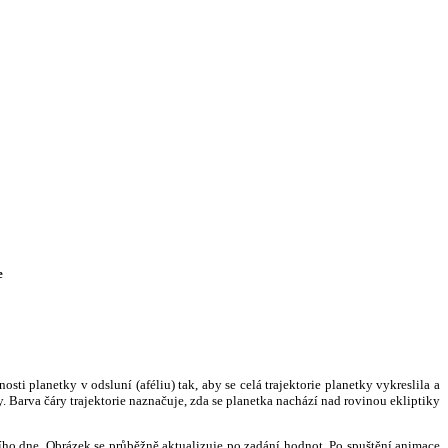
e
i planetky v odsluní (aféliu) tak, aby se celá trajektorie planetky vykreslila a
. Barva čáry trajektorie naznačuje, zda se planetka nachází nad rovinou ekliptiky
ního dne. Obrázek se průběžně aktualizuje po zadání hodnot. Po spuštění animace