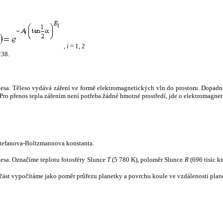
,
i
= 1, 2
238.
tělesa. Těleso vydává záření ve formě elektromagnetických vln do prostoru. Dopadne-l
u. Pro přenos tepla zářením není potřeba žádné hmotné prostředí, jde o elektromagnet
tefanova-Boltzmannova konstanta.
tělesa. Označíme teplotu fotosféry Slunce
T
(5 780 K), poloměr Slunce
R
(696 tisíc k
část vypočítáme jako poměr průřezu planetky a povrchu koule ve vzdálenosti plane