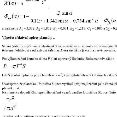
,
,
a parametry
A
= 3,332;
A
= 1,862;
B
= 0,631;
B
= 1,218;
C
= 0,986 a
C
= 0,
1
2
1
2
1
2
Výpočet efektivní teploty planetky …
Sálání (záření) je přirozená vlastnost těles, souvisí se změnami vnitřní energie 
tělesem. Pohltivost a odrazivost záření u tělesa závisí na jakosti a barvě povrch
Pro výkon záření černého tělesa
P
platí upravený Stefanův-Boltzmannův zákon
2
kde
S
je obsah plochy povrchu tělesa v m
,
T
je teplota tělesa v kelvinech a
σ
je S
Uvažujeme, že planetka i fotosféra Slunce vysílají i přijímají záření jako černá 
planetkou
d
.
Na planetku dopadá část tepelného záření vyzařovaného fotosférou Slunce. Tuto 
Tepelný výkon přijímaný planetkou od fotosféry Slunce je