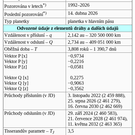
*)
1992–2026
Pozorována v letech
*)
14. dubna 2026
Poslední pozorování
Typ planetky
planetka v hlavním pásu
Odvozené údaje z elementů dráhy a dalších údajů
Vzdálenost v přísluní –
q
2,142 au – 320 500 000 km
Vzdálenost v odsluní –
Q
2,734 au – 409 051 000 km
Oběžná doba –
T
3,808 roků – 1 390,7 dnů
Vektor P [x]
−0,9734
Vektor P [y]
−0,2216
Vektor P [z]
−0,0581
Vektor Q [x]
0,2275
Vektor Q [y]
−0,9063
Vektor Q [z]
−0,3562
Průchody přísluním (v
JD
)
3. listopadu 2022
(2 459 888),
25. srpna 2026
(2 461 279),
16. června 2030
(2 462 669)
Průchody odsluním (v
JD
)
29. září 2024
(2 460 583),
21. července 2028
(2 461 974),
11. května 2032
(2 463 365)
Tisserandův parametr –
T
3,5
J