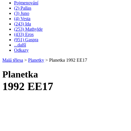
Pojmenování
(2) Pallas
(3) Juno
(4) Vesta
(243) Ida
(253) Mathylde
(433) Eros
(951) Gaspra
...další
Odkazy
Malá tělesa
>
Planetky
>
Planetka 1992 EE17
Planetka
1992 EE17