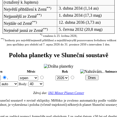
(vztažený k Jupiteru)
**)
3. dubna 2034
(1,14 au)
Největší přiblížení k Zemi
**)
1. dubna 2034
(17,3 mag)
Nejjasnější ze Země
**)
12. dubna 2036
(3,73 au)
Nejdále od Země
**)
5. června 2032
(20,8 mag)
Nejméně jasná ze Země
*)
vztaženo k 25. května 2026;
**)
hodnoty pro největší/nejmenší přiblížení a nejnižší/nejvyšší pozorovanou hvězdnou velikost
jsou spočítány pro období od 7. srpna 2026 do 31. prosince 2050 s intervalem 1 den.
Poloha planetky ve Sluneční soustavě
en
Měsíc
Rok
Animac
.
:
Body
:
Zdroj dat:
IAU Minor Planet Center
eční soustavě v rovině ekliptiky. Měřítko je zvoleno automaticky podle vzdálenost
not, je vykreslena i poloha (včetně trajektorií) některých planet Sluneční soustavy
, které se zadává pomocí formuláře pod obrázkem. Lze zadat datum ±50 let od dneš