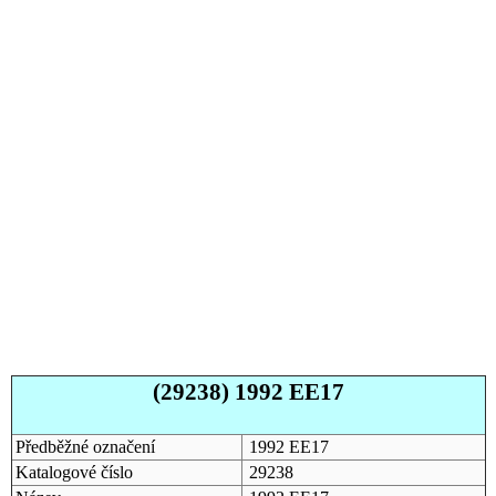
(29238) 1992 EE17
Předběžné označení
1992 EE17
Katalogové číslo
29238