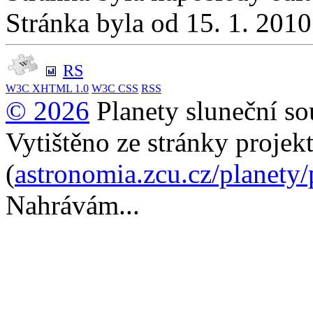
Stránka byla od 15. 1. 201
RS
W3C
XHTML 1.0
W3C
CSS
RSS
© 2026
Planety sluneční so
Vytištěno ze stránky projek
(
astronomia.zcu.cz/planety
Nahrávám...