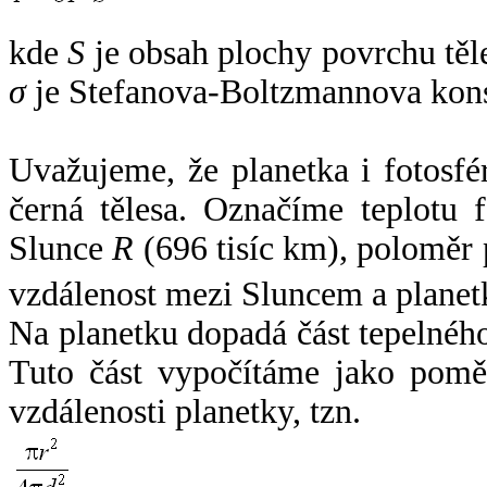
kde
S
je obsah plochy povrchu těl
σ
je Stefanova-Boltzmannova kons
Uvažujeme, že planetka i fotosfér
černá tělesa. Označíme teplotu 
Slunce
R
(696 tisíc km), poloměr
vzdálenost mezi Sluncem a plane
Na planetku dopadá část tepelnéh
Tuto část vypočítáme jako pomě
vzdálenosti planetky, tzn.