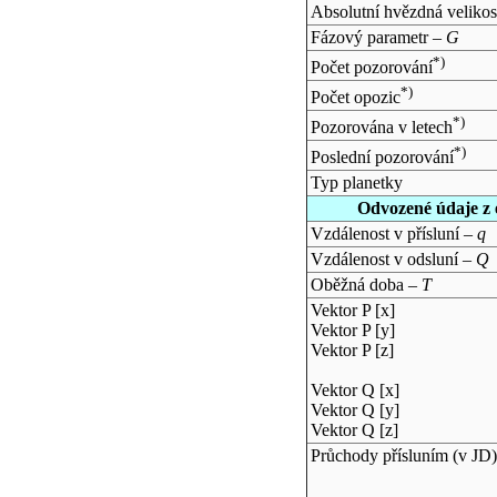
Absolutní hvězdná velikos
Fázový parametr –
G
*)
Počet pozorování
*)
Počet opozic
*)
Pozorována v letech
*)
Poslední pozorování
Typ planetky
Odvozené údaje z 
Vzdálenost v přísluní –
q
Vzdálenost v odsluní –
Q
Oběžná doba –
T
Vektor P [x]
Vektor P [y]
Vektor P [z]
Vektor Q [x]
Vektor Q [y]
Vektor Q [z]
Průchody přísluním (v
JD
)