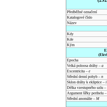
Předběžné označení
Katalogové číslo
Název
Kdy
Kde
Kým
E
(Ekv
Epocha
Velká poloosa dráhy –
a
Excentricita –
e
Střední denní pohyb –
n
Sklon dráhy k ekliptice –
i
Délka vzestupného uzlu –
Argument šířky perihelu 
Střední anomálie –
M