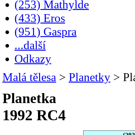
(253) Mathylde
(433) Eros
(951) Gaspra
...další
Odkazy
Malá tělesa
>
Planetky
>
Pl
Planetka
1992 RC4
(29