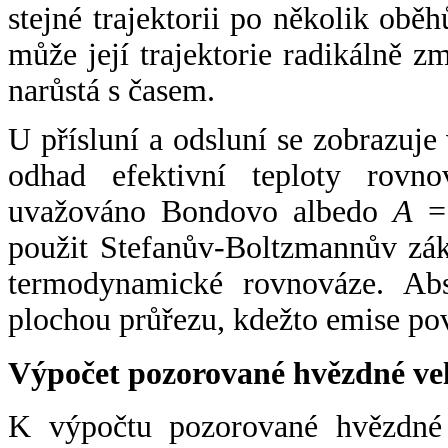
stejné trajektorii po několik oběh
může její trajektorie radikálně zm
narůstá s časem.
U přísluní a odsluní se zobrazuje
odhad efektivní teploty rovno
uvažováno Bondovo albedo
A
= 
použit Stefanův-Boltzmannův zák
termodynamické rovnováze. Abs
plochou průřezu, kdežto emise po
Výpočet pozorované hvězdné ve
K výpočtu pozorované hvězdné v