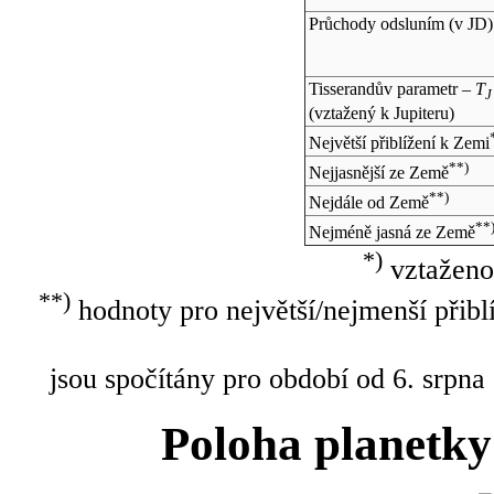
Průchody odsluním (v
JD
)
Tisserandův parametr –
T
J
(vztažený k Jupiteru)
Největší přiblížení k Zemi
**)
Nejjasnější ze Země
**)
Nejdále od Země
**
Nejméně jasná ze Země
*)
vztaženo
**)
hodnoty pro největší/nejmenší přibl
jsou spočítány pro období od 6. srpna
Poloha planetky