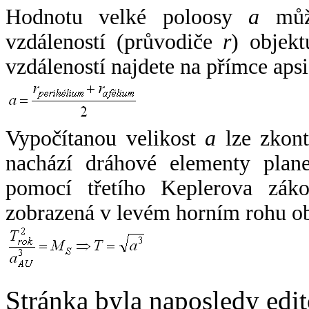
Hodnotu velké poloosy
a
může
vzdáleností (průvodiče
r
) objekt
vzdáleností najdete na přímce apsi
Vypočítanou velikost
a
lze zkont
nachází dráhové elementy plane
pomocí třetího Keplerova zák
zobrazená v levém horním rohu o
Stránka byla naposledy edi