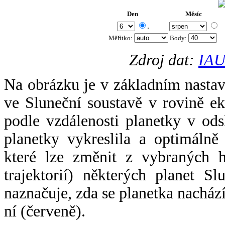
Den
Měsíc
.
Měřítko:
Body
:
Zdroj dat:
IAU
Na obrázku je v základním nastav
ve Sluneční soustavě v rovině ek
podle vzdálenosti planetky v odsl
planetky vykreslila a optimálně
které lze změnit z vybraných h
trajektorií) některých planet Sl
naznačuje, zda se planetka nacház
ní (červeně).