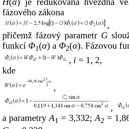
H
(
α
) je redukovaná hvězdná vel
fázového zákona
,
přičemž fázový parametr
G
slouž
funkcí
Φ
(
α
) a
Φ
(
α
). Fázovou fu
1
2
,
i
= 1, 2,
kde
,
,
a parametry
A
= 3,332;
A
= 1,8
1
2