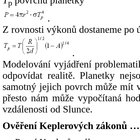
T
povrchu planetky
p
.
Z rovnosti výkonů dostaneme po 
.
Modelování vyjádření problemati
odpovídat realitě. Planetky nejso
samotný jejich povrch může mít v
přesto nám může vypočítaná hodn
vzdálenosti od Slunce.
Ověření Keplerových zákonů …