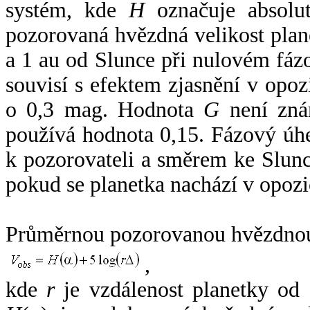
systém, kde
H
označuje absolut
pozorovaná hvězdná velikost plan
a 1 au od Slunce při nulovém fá
souvisí s efektem zjasnění v opoz
o 0,3 mag. Hodnota
G
není zná
používá hodnota 0,15. Fázový úh
k pozorovateli a směrem ke Slunc
pokud se planetka nachází v opozi
Průměrnou pozorovanou hvězdnou 
,
kde
r
je vzdálenost planetky od