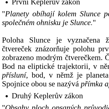
První Keplerův zákon
"
Planety obíhají kolem Slunce p
společném ohnisku je Slunce.
"
Poloha Slunce je vyznačena 
čtvereček znázorňuje polohu pr
zobrazeno modrým čtverečkem. Če
Bod na eliptické trajektorii, v n
přísluní
, bod, v němž je planet
Spojnice obou se nazývá
přímka a
Druhý Keplerův zákon
"
Obsahy ploch opsaných průvodič