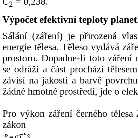
C
= 0,238.
2
Výpočet efektivní teploty plan
Sálání (záření) je přirozená vla
energie tělesa. Těleso vydává zá
prostoru. Dopadne-li toto záření n
se odráží a část prochází tělesem
závisí na jakosti a barvě povrch
žádné hmotné prostředí, jde o ele
Pro výkon záření černého tělesa
zákon