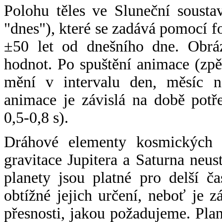
Polohu těles ve Sluneční sousta
"dnes"), které se zadává pomocí 
±50 let od dnešního dne. Obráz
hodnot. Po spuštění animace (zpě
mění v intervalu den, měsíc ne
animace je závislá na době potř
0,5-0,8 s).
Dráhové elementy kosmických t
gravitace Jupitera a Saturna neu
planety jsou platné pro delší č
obtížné jejich určení, neboť je 
přesnosti, jakou požadujeme. Pla