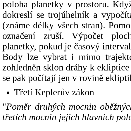
poloha planetky v prostoru. Kdy
dokreslí se trojúhelník a vypoč
(známe délky všech stran). Pomo
označení zruší. Výpočet ploch
planetky, pokud je časový interval
Body lze vybrat i mimo trajekto
zohledněn sklon dráhy k ekliptice
se pak počítají jen v rovině eklipti
Třetí Keplerův zákon
"
Poměr druhých mocnin oběžných
třetích mocnin jejich hlavních pol