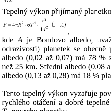
Tepelný výkon přijímaný planetko
,
kde
A
je Bondovo albedo, uvaž
odrazivosti) planetek se obecně
albedo (0,02 až 0,07) má 78 % z
než 25 km. Střední albedo (0,08 
albedo (0,13 až 0,28) má 18 % pla
Tento tepelný výkon vyzařuje po
rychlého otáčení a dobré tepelné