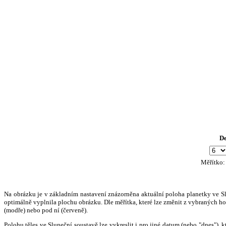
D
Měřítko
Na obrázku je v základním nastavení znázorněna aktuální poloha planetky ve Slun
optimálně vyplnila plochu obrázku. Dle měřítka, které lze změnit z vybraných hod
(modře) nebo pod ní (červeně).
Polohu těles ve Sluneční soustavě lze vykreslit i pro jiné datum (nebo "dnes")