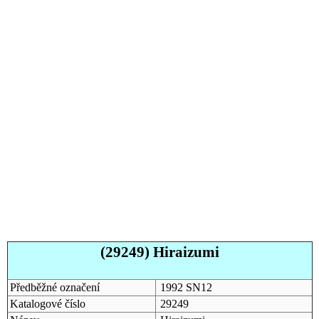
(29249) Hiraizumi
Předběžné označení
1992 SN12
Katalogové číslo
29249