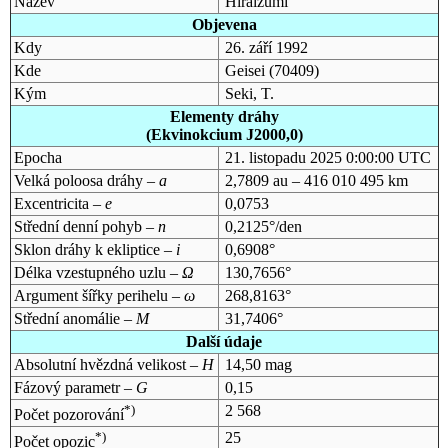
Název
Hiraizumi
Objevena
Kdy
26. září 1992
Kde
Geisei (70409)
Kým
Seki, T.
Elementy dráhy
(Ekvinokcium J2000,0)
Epocha
21. listopadu 2025 0:00:00 UTC
Velká poloosa dráhy –
a
2,7809 au – 416 010 495 km
Excentricita –
e
0,0753
Střední denní pohyb –
n
0,2125°/den
Sklon dráhy k ekliptice –
i
0,6908°
Délka vzestupného uzlu –
Ω
130,7656°
Argument šířky perihelu –
ω
268,8163°
Střední anomálie –
M
31,7406°
Další údaje
Absolutní hvězdná velikost –
H
14,50 mag
Fázový parametr –
G
0,15
*)
2 568
Počet pozorování
*)
25
Počet opozic