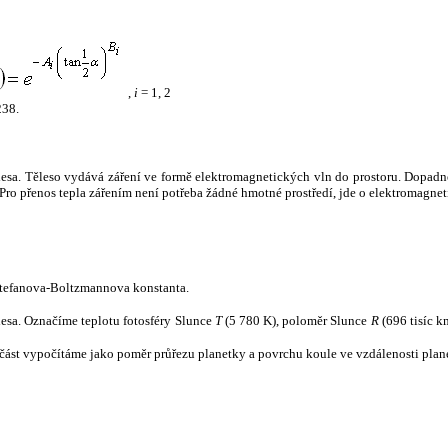
,
i
= 1, 2
238.
tělesa. Těleso vydává záření ve formě elektromagnetických vln do prostoru. Dopadne-l
u. Pro přenos tepla zářením není potřeba žádné hmotné prostředí, jde o elektromagnet
tefanova-Boltzmannova konstanta.
tělesa. Označíme teplotu fotosféry Slunce
T
(5 780 K), poloměr Slunce
R
(696 tisíc k
část vypočítáme jako poměr průřezu planetky a povrchu koule ve vzdálenosti plane