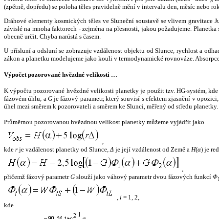
(zpětně, dopředu) se poloha těles pravidelně mění v intervalu den, měsíc nebo ro
Dráhové elementy kosmických těles ve Sluneční soustavě se vlivem gravitace Jup
závislé na mnoha faktorech - zejména na přesnosti, jakou požadujeme. Planetka se
obecně určit. Chyba narůstá s časem.
U přísluní a odsluní se zobrazuje vzdálenost objektu od Slunce, rychlost a od
zákon a planetku modelujeme jako kouli v termodynamické rovnováze. Absorpce 
Výpočet pozorované hvězdné velikosti …
K výpočtu pozorované hvězdné velikosti planetky je použit tzv. HG-systém, kd
fázovém úhlu, a
G
je fázový parametr, který souvisí s efektem zjasnění v opozic
úhel mezi směrem k pozorovateli a směrem ke Slunci, měřený od středu planetky. 
Průměrnou pozorovanou hvězdnou velikost planetky můžeme vyjádřit jako
,
kde
r
je vzdálenost planetky od Slunce,
Δ
je její vzdálenost od Země a
H
(
α
) je r
,
přičemž fázový parametr
G
slouží jako váhový parametr dvou fázových funkcí
Φ
,
i
= 1, 2,
kde