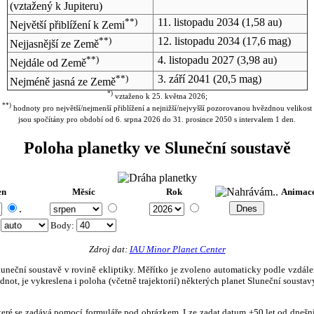
(vztažený k Jupiteru)
**)
11. listopadu 2034
(1,58 au)
Největší přiblížení k Zemi
**)
12. listopadu 2034
(17,6 mag)
Nejjasnější ze Země
**)
4. listopadu 2027
(3,98 au)
Nejdále od Země
**)
3. září 2041
(20,5 mag)
Nejméně jasná ze Země
*)
vztaženo k 25. května 2026;
**)
hodnoty pro největší/nejmenší přiblížení a nejnižší/nejvyšší pozorovanou hvězdnou velikost
jsou spočítány pro období od 6. srpna 2026 do 31. prosince 2050 s intervalem 1 den.
Poloha planetky ve Sluneční soustavě
en
Měsíc
Rok
Animac
.
:
Body
:
Zdroj dat:
IAU Minor Planet Center
eční soustavě v rovině ekliptiky. Měřítko je zvoleno automaticky podle vzdálenost
not, je vykreslena i poloha (včetně trajektorií) některých planet Sluneční soustavy
, které se zadává pomocí formuláře pod obrázkem. Lze zadat datum ±50 let od dneš