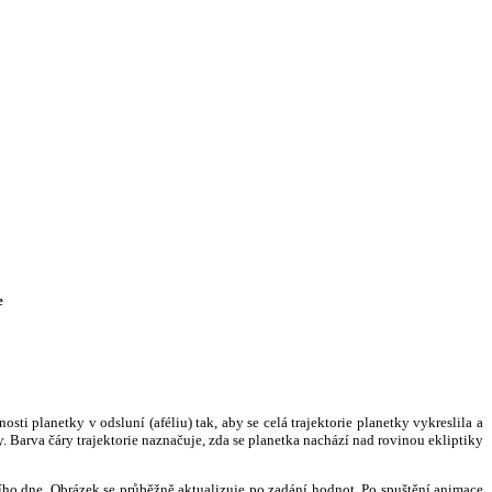
e
i planetky v odsluní (aféliu) tak, aby se celá trajektorie planetky vykreslila a
. Barva čáry trajektorie naznačuje, zda se planetka nachází nad rovinou ekliptiky
ního dne. Obrázek se průběžně aktualizuje po zadání hodnot. Po spuštění animace