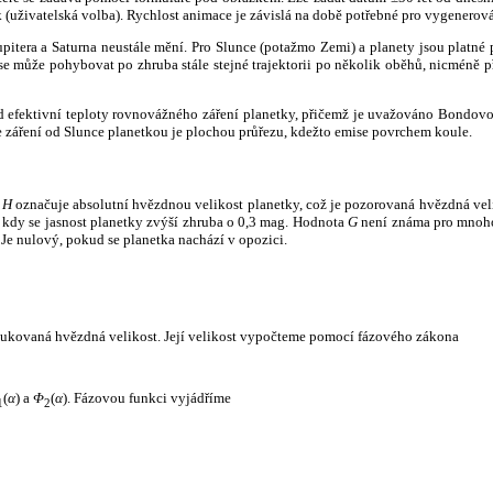
k (uživatelská volba). Rychlost animace je závislá na době potřebné pro vygenerová
itera a Saturna neustále mění. Pro Slunce (potažmo Zemi) a planety jsou platné p
 může pohybovat po zhruba stále stejné trajektorii po několik oběhů, nicméně při p
had efektivní teploty rovnovážného záření planetky, přičemž je uvažováno Bondov
záření od Slunce planetkou je plochou průřezu, kdežto emise povrchem koule.
e
H
označuje absolutní hvězdnou velikost planetky, což je pozorovaná hvězdná veli
i, kdy se jasnost planetky zvýší zhruba o 0,3 mag. Hodnota
G
není známa pro mnoho 
Je nulový, pokud se planetka nachází v opozici.
edukovaná hvězdná velikost. Její velikost vypočteme pomocí fázového zákona
(
α
) a
Φ
(
α
). Fázovou funkci vyjádříme
1
2