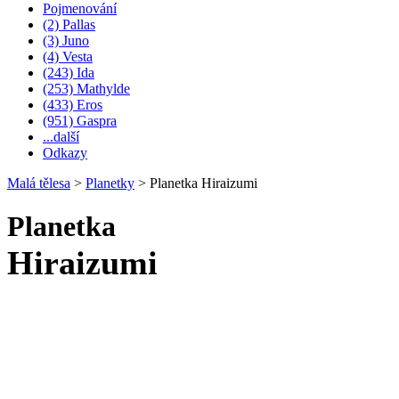
Pojmenování
(2) Pallas
(3) Juno
(4) Vesta
(243) Ida
(253) Mathylde
(433) Eros
(951) Gaspra
...další
Odkazy
Malá tělesa
>
Planetky
>
Planetka Hiraizumi
Planetka
Hiraizumi