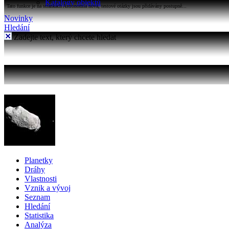
Katalogy objektů
Tato funkce je na stránkách Astronomia nová, testové otázky jsou přidávány postupně...
Novinky
Hledání
Zadejte text, který chcete hledat
Planetky
Dráhy
Vlastnosti
Vznik a vývoj
Seznam
Hledání
Statistika
Analýza