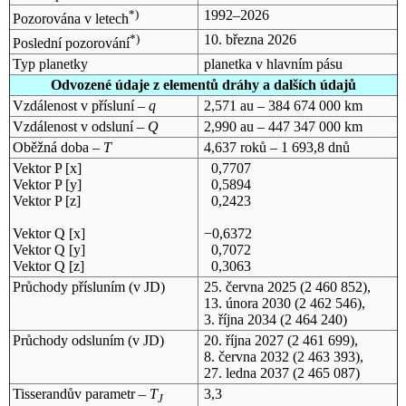
*)
1992–2026
Pozorována v letech
*)
10. března 2026
Poslední pozorování
Typ planetky
planetka v hlavním pásu
Odvozené údaje z elementů dráhy a dalších údajů
Vzdálenost v přísluní –
q
2,571 au – 384 674 000 km
Vzdálenost v odsluní –
Q
2,990 au – 447 347 000 km
Oběžná doba –
T
4,637 roků – 1 693,8 dnů
Vektor P [x]
0,7707
Vektor P [y]
0,5894
Vektor P [z]
0,2423
Vektor Q [x]
−0,6372
Vektor Q [y]
0,7072
Vektor Q [z]
0,3063
Průchody přísluním (v
JD
)
25. června 2025
(2 460 852),
13. února 2030
(2 462 546),
3. října 2034
(2 464 240)
Průchody odsluním (v
JD
)
20. října 2027
(2 461 699),
8. června 2032
(2 463 393),
27. ledna 2037
(2 465 087)
Tisserandův parametr –
T
3,3
J