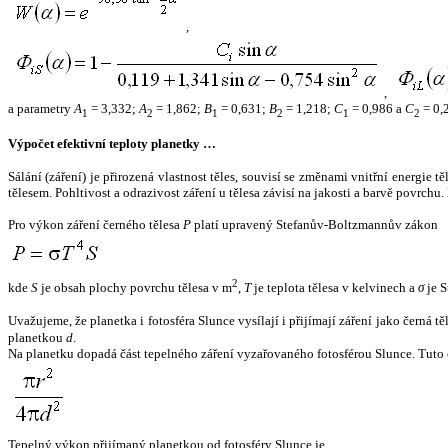
,
,
a parametry
A
= 3,332;
A
= 1,862;
B
= 0,631;
B
= 1,218;
C
= 0,986 a
C
= 0,
1
2
1
2
1
2
Výpočet efektivní teploty planetky …
Sálání (záření) je přirozená vlastnost těles, souvisí se změnami vnitřní energie 
tělesem. Pohltivost a odrazivost záření u tělesa závisí na jakosti a barvě povrch
Pro výkon záření černého tělesa
P
platí upravený Stefanův-Boltzmannův zákon
2
kde
S
je obsah plochy povrchu tělesa v m
,
T
je teplota tělesa v kelvinech a
σ
je S
Uvažujeme, že planetka i fotosféra Slunce vysílají i přijímají záření jako černá 
planetkou
d
.
Na planetku dopadá část tepelného záření vyzařovaného fotosférou Slunce. Tuto 
Tepelný výkon přijímaný planetkou od fotosféry Slunce je