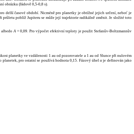
ní obrázku (řádově 0,5-0,8 s).
ro delší časové období. Nicméně pro planetky je obtížné jejich určení, neboť je
růletu poblíž Jupiteru se může její trajektorie radikálně změnit. Je složité toto
o albedo
A
= 0,09. Pro výpočet efektivní teploty je použit Stefanův-Boltzmannův
kost planetky ve vzdálenosti 1 au od pozorovatele a 1 au od Slunce při nulovém
planetek, pro ostatní se používá hodnota 0,15. Fázový úhel
α
je definován jako