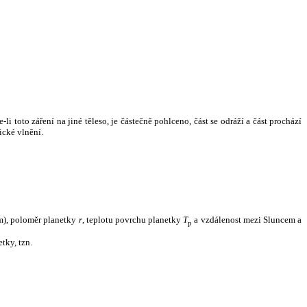
i toto záření na jiné těleso, je částečně pohlceno, část se odráží a část prochází
ické vlnění.
m), poloměr planetky
r
, teplotu povrchu planetky
T
a vzdálenost mezi Sluncem a
p
tky, tzn.