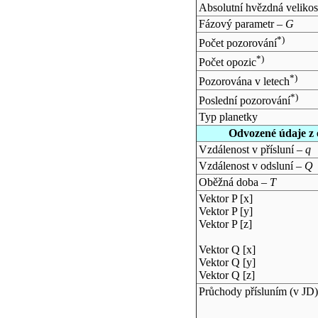
Absolutní hvězdná velikos
Fázový parametr –
G
*)
Počet pozorování
*)
Počet opozic
*)
Pozorována v letech
*)
Poslední pozorování
Typ planetky
Odvozené údaje z 
Vzdálenost v přísluní –
q
Vzdálenost v odsluní –
Q
Oběžná doba –
T
Vektor P [x]
Vektor P [y]
Vektor P [z]
Vektor Q [x]
Vektor Q [y]
Vektor Q [z]
Průchody přísluním (v
JD
)