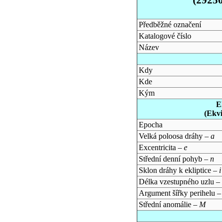
Předběžné označení
Katalogové číslo
Název
Kdy
Kde
Kým
E
(Ekv
Epocha
Velká poloosa dráhy –
a
Excentricita –
e
Střední denní pohyb –
n
Sklon dráhy k ekliptice –
i
Délka vzestupného uzlu –
Argument šířky perihelu 
Střední anomálie –
M