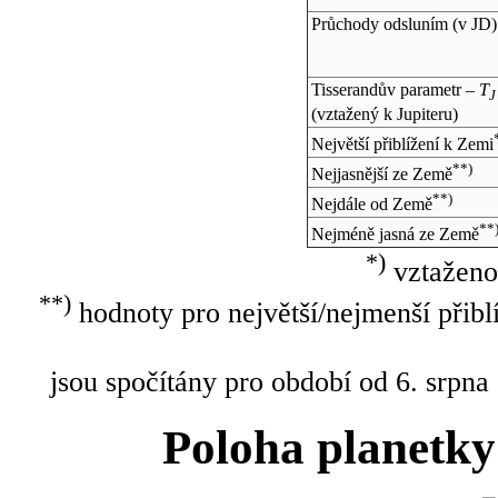
Průchody odsluním (v
JD
)
Tisserandův parametr –
T
J
(vztažený k Jupiteru)
Největší přiblížení k Zemi
**)
Nejjasnější ze Země
**)
Nejdále od Země
**
Nejméně jasná ze Země
*)
vztaženo
**)
hodnoty pro největší/nejmenší přibl
jsou spočítány pro období od 6. srpna
Poloha planetky