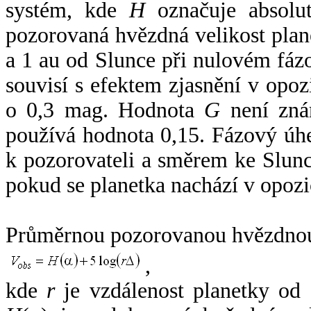
systém, kde
H
označuje absolut
pozorovaná hvězdná velikost plan
a 1 au od Slunce při nulovém fá
souvisí s efektem zjasnění v opoz
o 0,3 mag. Hodnota
G
není zná
používá hodnota 0,15. Fázový úh
k pozorovateli a směrem ke Slunc
pokud se planetka nachází v opozi
Průměrnou pozorovanou hvězdnou 
,
kde
r
je vzdálenost planetky od