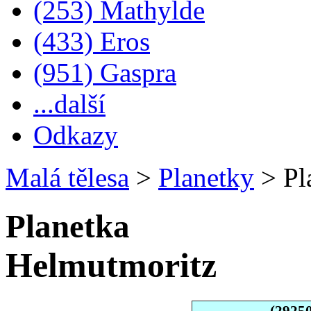
(253) Mathylde
(433) Eros
(951) Gaspra
...další
Odkazy
Malá tělesa
>
Planetky
>
Pl
Planetka
Helmutmoritz
(2925