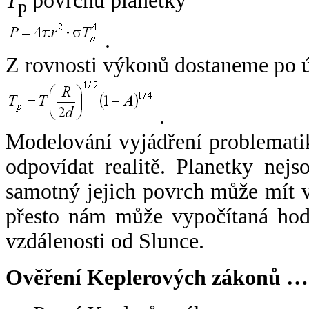
T
povrchu planetky
p
.
Z rovnosti výkonů dostaneme po 
.
Modelování vyjádření problemati
odpovídat realitě. Planetky nejso
samotný jejich povrch může mít v
přesto nám může vypočítaná hodn
vzdálenosti od Slunce.
Ověření Keplerových zákonů …