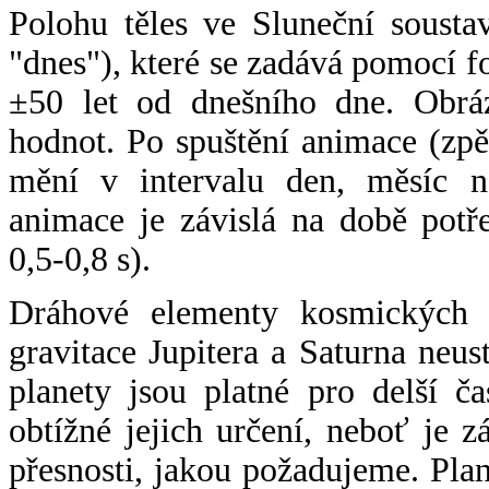
Polohu těles ve Sluneční sousta
"dnes"), které se zadává pomocí 
±50 let od dnešního dne. Obráz
hodnot. Po spuštění animace (zpě
mění v intervalu den, měsíc ne
animace je závislá na době potř
0,5-0,8 s).
Dráhové elementy kosmických t
gravitace Jupitera a Saturna neu
planety jsou platné pro delší č
obtížné jejich určení, neboť je 
přesnosti, jakou požadujeme. Pla