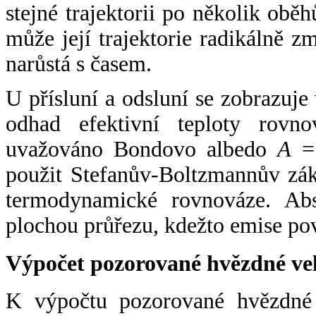
stejné trajektorii po několik oběh
může její trajektorie radikálně zm
narůstá s časem.
U přísluní a odsluní se zobrazuje
odhad efektivní teploty rovno
uvažováno Bondovo albedo
A
= 
použit Stefanův-Boltzmannův zák
termodynamické rovnováze. Abs
plochou průřezu, kdežto emise po
Výpočet pozorované hvězdné ve
K výpočtu pozorované hvězdné v