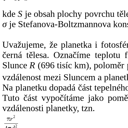
kde
S
je obsah plochy povrchu těl
σ
je Stefanova-Boltzmannova kons
Uvažujeme, že planetka i fotosfér
černá tělesa. Označíme teplotu 
Slunce
R
(696 tisíc km), poloměr
vzdálenost mezi Sluncem a plane
Na planetku dopadá část tepelnéh
Tuto část vypočítáme jako pomě
vzdálenosti planetky, tzn.