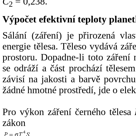
C
= 0,238.
2
Výpočet efektivní teploty plan
Sálání (záření) je přirozená vla
energie tělesa. Těleso vydává zá
prostoru. Dopadne-li toto záření n
se odráží a část prochází tělesem
závisí na jakosti a barvě povrch
žádné hmotné prostředí, jde o ele
Pro výkon záření černého tělesa
zákon