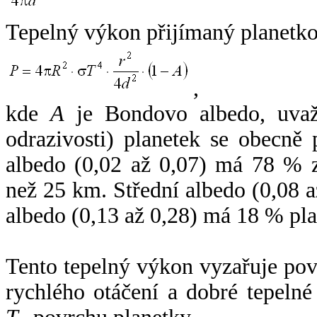
Tepelný výkon přijímaný planetko
,
kde
A
je Bondovo albedo, uvaž
odrazivosti) planetek se obecně
albedo (0,02 až 0,07) má 78 % z
než 25 km. Střední albedo (0,08 
albedo (0,13 až 0,28) má 18 % pla
Tento tepelný výkon vyzařuje po
rychlého otáčení a dobré tepelné