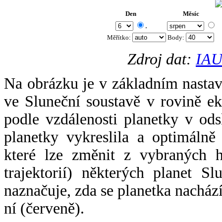
Den
Měsíc
.
Měřítko:
Body
:
Zdroj dat:
IAU
Na obrázku je v základním nastav
ve Sluneční soustavě v rovině ek
podle vzdálenosti planetky v odsl
planetky vykreslila a optimálně
které lze změnit z vybraných h
trajektorií) některých planet Sl
naznačuje, zda se planetka nacház
ní (červeně).