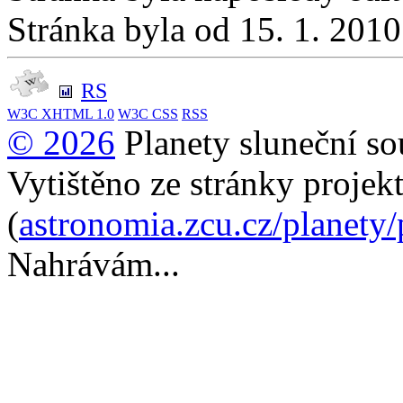
Stránka byla od 15. 1. 201
RS
W3C
XHTML 1.0
W3C
CSS
RSS
© 2026
Planety sluneční so
Vytištěno ze stránky projek
(
astronomia.zcu.cz/planety
Nahrávám...