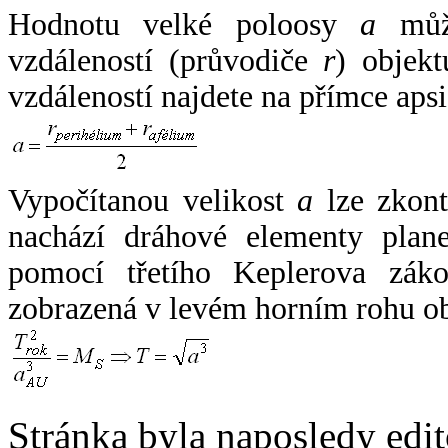
Hodnotu velké poloosy
a
může
vzdáleností (průvodiče
r
) objekt
vzdáleností najdete na přímce apsi
Vypočítanou velikost
a
lze zkont
nachází dráhové elementy plane
pomocí třetího Keplerova zák
zobrazená v levém horním rohu o
Stránka byla naposledy edi