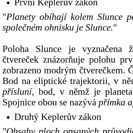
První Keplerův zákon
"
Planety obíhají kolem Slunce p
společném ohnisku je Slunce.
"
Poloha Slunce je vyznačena 
čtvereček znázorňuje polohu pr
zobrazeno modrým čtverečkem. Če
Bod na eliptické trajektorii, v n
přísluní
, bod, v němž je planet
Spojnice obou se nazývá
přímka a
Druhý Keplerův zákon
"
Obsahy ploch opsaných průvodič