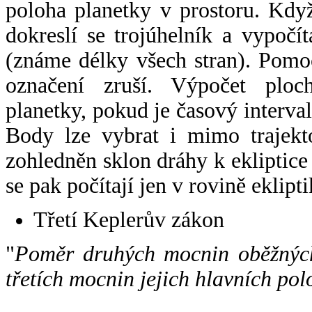
poloha planetky v prostoru. Kdy
dokreslí se trojúhelník a vypoč
(známe délky všech stran). Pomo
označení zruší. Výpočet ploch
planetky, pokud je časový interval
Body lze vybrat i mimo trajekto
zohledněn sklon dráhy k ekliptice
se pak počítají jen v rovině eklipti
Třetí Keplerův zákon
"
Poměr druhých mocnin oběžných
třetích mocnin jejich hlavních pol