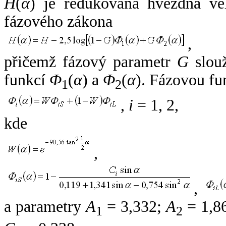
H
(
α
) je redukovaná hvězdná vel
fázového zákona
,
přičemž fázový parametr
G
slouž
funkcí
Φ
(
α
) a
Φ
(
α
). Fázovou fu
1
2
,
i
= 1, 2,
kde
,
,
a parametry
A
= 3,332;
A
= 1,8
1
2