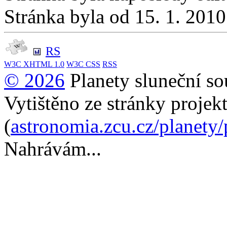
Stránka byla od 15. 1. 201
RS
W3C
XHTML 1.0
W3C
CSS
RSS
© 2026
Planety sluneční so
Vytištěno ze stránky projek
(
astronomia.zcu.cz/planety
Nahrávám...