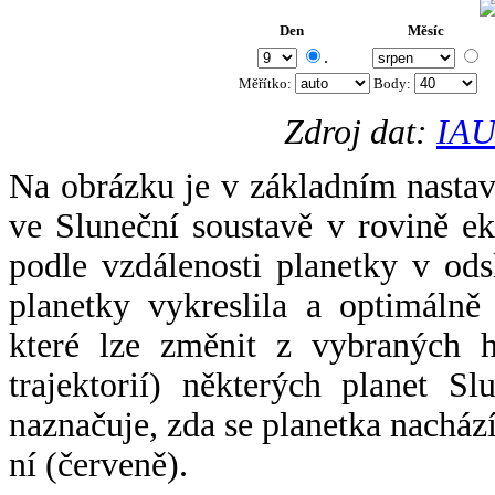
Den
Měsíc
.
Měřítko:
Body
:
Zdroj dat:
IAU
Na obrázku je v základním nastav
ve Sluneční soustavě v rovině ek
podle vzdálenosti planetky v odsl
planetky vykreslila a optimálně
které lze změnit z vybraných h
trajektorií) některých planet Sl
naznačuje, zda se planetka nacház
ní (červeně).