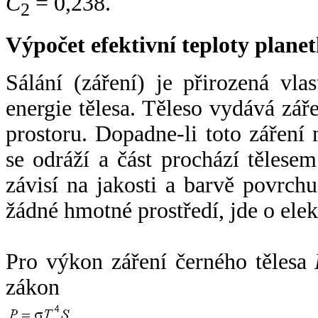
C
= 0,238.
2
Výpočet efektivní teploty plan
Sálání (záření) je přirozená vla
energie tělesa. Těleso vydává zá
prostoru. Dopadne-li toto záření n
se odráží a část prochází tělesem
závisí na jakosti a barvě povrch
žádné hmotné prostředí, jde o ele
Pro výkon záření černého tělesa
zákon