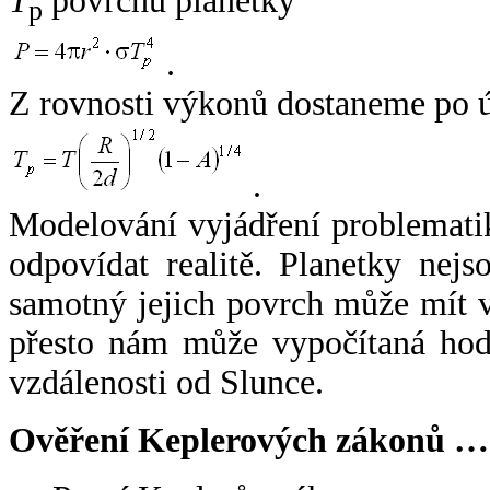
T
povrchu planetky
p
.
Z rovnosti výkonů dostaneme po 
.
Modelování vyjádření problemati
odpovídat realitě. Planetky nejso
samotný jejich povrch může mít v
přesto nám může vypočítaná hodn
vzdálenosti od Slunce.
Ověření Keplerových zákonů …