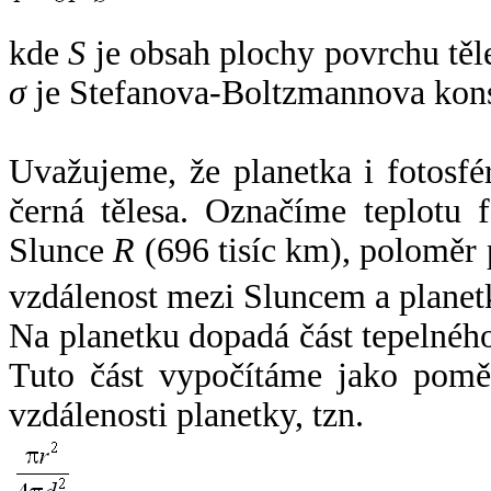
kde
S
je obsah plochy povrchu těl
σ
je Stefanova-Boltzmannova kons
Uvažujeme, že planetka i fotosfér
černá tělesa. Označíme teplotu 
Slunce
R
(696 tisíc km), poloměr
vzdálenost mezi Sluncem a plane
Na planetku dopadá část tepelnéh
Tuto část vypočítáme jako pomě
vzdálenosti planetky, tzn.