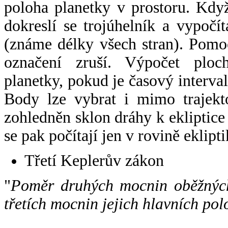
poloha planetky v prostoru. Kdy
dokreslí se trojúhelník a vypoč
(známe délky všech stran). Pomo
označení zruší. Výpočet ploch
planetky, pokud je časový interval
Body lze vybrat i mimo trajekto
zohledněn sklon dráhy k ekliptice
se pak počítají jen v rovině eklipti
Třetí Keplerův zákon
"
Poměr druhých mocnin oběžných
třetích mocnin jejich hlavních pol