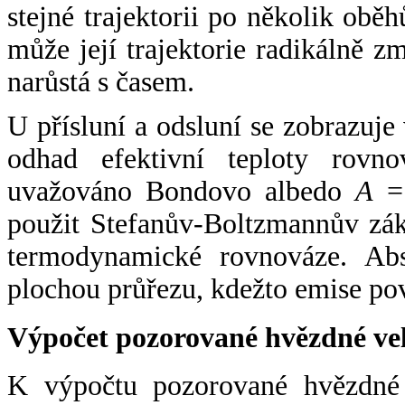
stejné trajektorii po několik oběh
může její trajektorie radikálně zm
narůstá s časem.
U přísluní a odsluní se zobrazuje
odhad efektivní teploty rovno
uvažováno Bondovo albedo
A
= 
použit Stefanův-Boltzmannův zák
termodynamické rovnováze. Abs
plochou průřezu, kdežto emise po
Výpočet pozorované hvězdné ve
K výpočtu pozorované hvězdné v