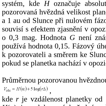
systém, kde
H
označuje absolut
pozorovaná hvězdná velikost plan
a 1 au od Slunce při nulovém fá
souvisí s efektem zjasnění v opoz
o 0,3 mag. Hodnota
G
není zná
používá hodnota 0,15. Fázový úh
k pozorovateli a směrem ke Slunc
pokud se planetka nachází v opozi
Průměrnou pozorovanou hvězdnou 
,
kde
r
je vzdálenost planetky od