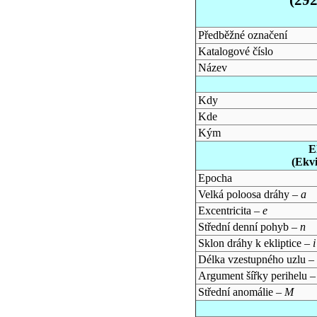
Předběžné označení
Katalogové číslo
Název
Kdy
Kde
Kým
E
(Ekv
Epocha
Velká poloosa dráhy –
a
Excentricita –
e
Střední denní pohyb –
n
Sklon dráhy k ekliptice –
i
Délka vzestupného uzlu –
Argument šířky perihelu 
Střední anomálie –
M