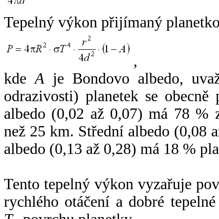
Tepelný výkon přijímaný planetko
,
kde
A
je Bondovo albedo, uvaž
odrazivosti) planetek se obecně
albedo (0,02 až 0,07) má 78 % z
než 25 km. Střední albedo (0,08 
albedo (0,13 až 0,28) má 18 % pla
Tento tepelný výkon vyzařuje po
rychlého otáčení a dobré tepelné