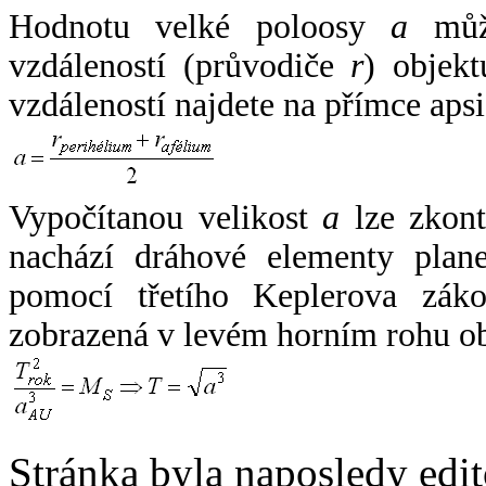
Hodnotu velké poloosy
a
může
vzdáleností (průvodiče
r
) objekt
vzdáleností najdete na přímce apsi
Vypočítanou velikost
a
lze zkont
nachází dráhové elementy plane
pomocí třetího Keplerova zák
zobrazená v levém horním rohu o
Stránka byla naposledy edi