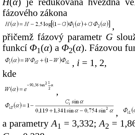
H
(
α
) je redukovaná hvězdná vel
fázového zákona
,
přičemž fázový parametr
G
slouž
funkcí
Φ
(
α
) a
Φ
(
α
). Fázovou fu
1
2
,
i
= 1, 2,
kde
,
,
a parametry
A
= 3,332;
A
= 1,8
1
2