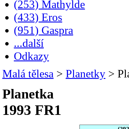
(253) Mathylde
(433) Eros
(951) Gaspra
...další
Odkazy
Malá tělesa
>
Planetky
>
Pl
Planetka
1993 FR1
(29