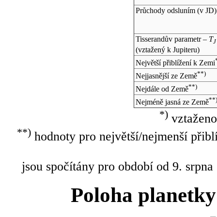
Průchody odsluním (v
JD
)
Tisserandův parametr –
T
J
(vztažený k Jupiteru)
Největší přiblížení k Zemi
**)
Nejjasnější ze Země
**)
Nejdále od Země
**
Nejméně jasná ze Země
*)
vztaženo
**)
hodnoty pro největší/nejmenší přibl
jsou spočítány pro období od 9. srpna
Poloha planetky