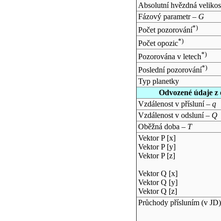
Absolutní hvězdná velikos
Fázový parametr –
G
*)
Počet pozorování
*)
Počet opozic
*)
Pozorována v letech
*)
Poslední pozorování
Typ planetky
Odvozené údaje z 
Vzdálenost v přísluní –
q
Vzdálenost v odsluní –
Q
Oběžná doba –
T
Vektor P [x]
Vektor P [y]
Vektor P [z]
Vektor Q [x]
Vektor Q [y]
Vektor Q [z]
Průchody přísluním (v
JD
)