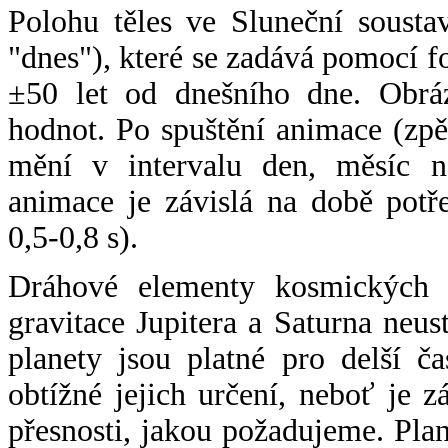
Polohu těles ve Sluneční sousta
"dnes"), které se zadává pomocí 
±50 let od dnešního dne. Obráz
hodnot. Po spuštění animace (zpě
mění v intervalu den, měsíc ne
animace je závislá na době potř
0,5-0,8 s).
Dráhové elementy kosmických t
gravitace Jupitera a Saturna neu
planety jsou platné pro delší č
obtížné jejich určení, neboť je 
přesnosti, jakou požadujeme. Pla