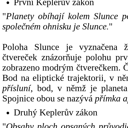
První Keplerův zákon
"
Planety obíhají kolem Slunce p
společném ohnisku je Slunce.
"
Poloha Slunce je vyznačena 
čtvereček znázorňuje polohu pr
zobrazeno modrým čtverečkem. Če
Bod na eliptické trajektorii, v n
přísluní
, bod, v němž je planet
Spojnice obou se nazývá
přímka a
Druhý Keplerův zákon
"
Obsahy ploch opsaných průvodič