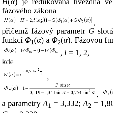
H
(
α
) je redukovaná hvězdná vel
fázového zákona
,
přičemž fázový parametr
G
slouž
funkcí
Φ
(
α
) a
Φ
(
α
). Fázovou fu
1
2
,
i
= 1, 2,
kde
,
,
a parametry
A
= 3,332;
A
= 1,8
1
2