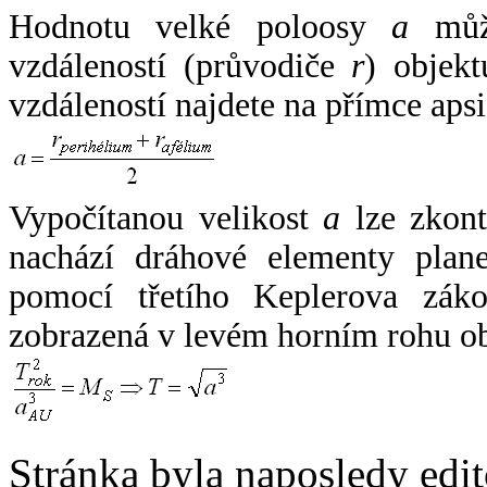
Hodnotu velké poloosy
a
může
vzdáleností (průvodiče
r
) objekt
vzdáleností najdete na přímce apsi
Vypočítanou velikost
a
lze zkont
nachází dráhové elementy plane
pomocí třetího Keplerova zák
zobrazená v levém horním rohu o
Stránka byla naposledy edi