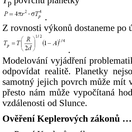
T
povrchu planetky
p
.
Z rovnosti výkonů dostaneme po 
.
Modelování vyjádření problemati
odpovídat realitě. Planetky nejso
samotný jejich povrch může mít v
přesto nám může vypočítaná hodn
vzdálenosti od Slunce.
Ověření Keplerových zákonů …