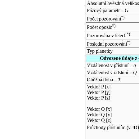
Absolutní hvězdná velikos
Fázový parametr –
G
*)
Počet pozorování
*)
Počet opozic
*)
Pozorována v letech
*)
Poslední pozorování
Typ planetky
Odvozené údaje z 
Vzdálenost v přísluní –
q
Vzdálenost v odsluní –
Q
Oběžná doba –
T
Vektor P [x]
Vektor P [y]
Vektor P [z]
Vektor Q [x]
Vektor Q [y]
Vektor Q [z]
Průchody přísluním (v
JD
)