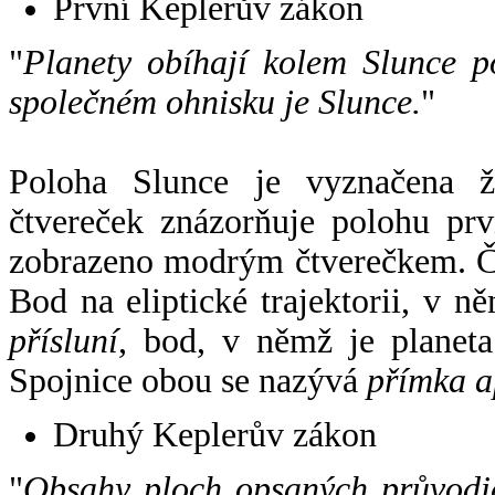
První Keplerův zákon
"
Planety obíhají kolem Slunce p
společném ohnisku je Slunce.
"
Poloha Slunce je vyznačena 
čtvereček znázorňuje polohu pr
zobrazeno modrým čtverečkem. Če
Bod na eliptické trajektorii, v n
přísluní
, bod, v němž je planet
Spojnice obou se nazývá
přímka a
Druhý Keplerův zákon
"
Obsahy ploch opsaných průvodič