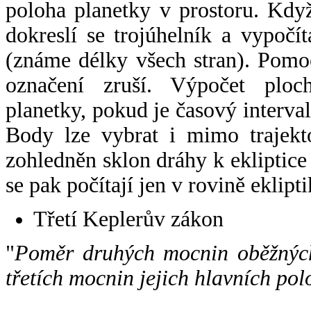
poloha planetky v prostoru. Kdy
dokreslí se trojúhelník a vypoč
(známe délky všech stran). Pomo
označení zruší. Výpočet ploch
planetky, pokud je časový interval
Body lze vybrat i mimo trajekto
zohledněn sklon dráhy k ekliptice
se pak počítají jen v rovině eklipti
Třetí Keplerův zákon
"
Poměr druhých mocnin oběžných
třetích mocnin jejich hlavních pol