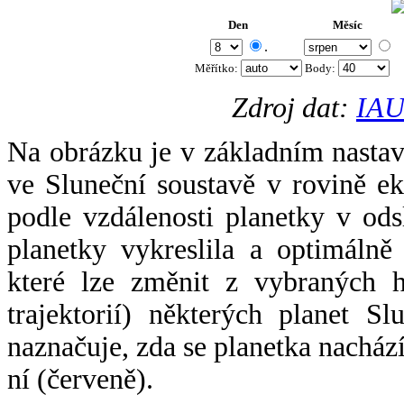
Den
Měsíc
.
Měřítko:
Body
:
Zdroj dat:
IAU
Na obrázku je v základním nastav
ve Sluneční soustavě v rovině ek
podle vzdálenosti planetky v odsl
planetky vykreslila a optimálně
které lze změnit z vybraných h
trajektorií) některých planet Sl
naznačuje, zda se planetka nacház
ní (červeně).