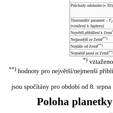
Průchody odsluním (v
JD
)
Tisserandův parametr –
T
J
(vztažený k Jupiteru)
Největší přiblížení k Zemi
**)
Nejjasnější ze Země
**)
Nejdále od Země
**
Nejméně jasná ze Země
*)
vztaženo
**)
hodnoty pro největší/nejmenší přibl
jsou spočítány pro období od 8. srpna
Poloha planetky