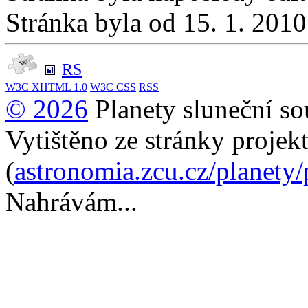
Stránka byla od 15. 1. 201
RS
W3C
XHTML 1.0
W3C
CSS
RSS
© 2026
Planety sluneční so
Vytištěno ze stránky projek
(
astronomia.zcu.cz/planety
Nahrávám...