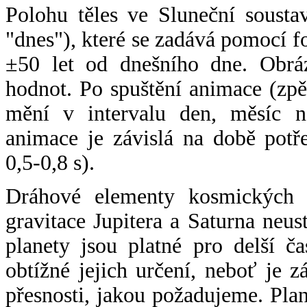
Polohu těles ve Sluneční sousta
"dnes"), které se zadává pomocí 
±50 let od dnešního dne. Obráz
hodnot. Po spuštění animace (zpě
mění v intervalu den, měsíc ne
animace je závislá na době potř
0,5-0,8 s).
Dráhové elementy kosmických t
gravitace Jupitera a Saturna neu
planety jsou platné pro delší č
obtížné jejich určení, neboť je 
přesnosti, jakou požadujeme. Pla