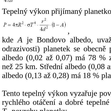
Tepelný výkon přijímaný planetko
,
kde
A
je Bondovo albedo, uvaž
odrazivosti) planetek se obecně
albedo (0,02 až 0,07) má 78 % z
než 25 km. Střední albedo (0,08 
albedo (0,13 až 0,28) má 18 % pla
Tento tepelný výkon vyzařuje po
rychlého otáčení a dobré tepelné