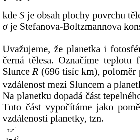
kde
S
je obsah plochy povrchu těl
σ
je Stefanova-Boltzmannova kons
Uvažujeme, že planetka i fotosfér
černá tělesa. Označíme teplotu 
Slunce
R
(696 tisíc km), poloměr
vzdálenost mezi Sluncem a plane
Na planetku dopadá část tepelnéh
Tuto část vypočítáme jako pomě
vzdálenosti planetky, tzn.