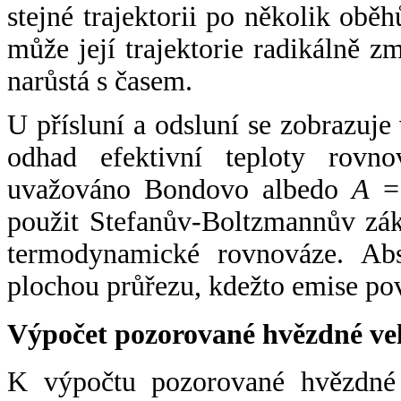
stejné trajektorii po několik oběh
může její trajektorie radikálně zm
narůstá s časem.
U přísluní a odsluní se zobrazuje
odhad efektivní teploty rovno
uvažováno Bondovo albedo
A
= 
použit Stefanův-Boltzmannův zák
termodynamické rovnováze. Abs
plochou průřezu, kdežto emise po
Výpočet pozorované hvězdné ve
K výpočtu pozorované hvězdné v