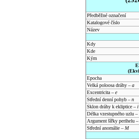
Předběžné označení
Katalogové číslo
Název
Kdy
Kde
Kým
E
(Ekv
Epocha
Velká poloosa dráhy –
a
Excentricita –
e
Střední denní pohyb –
n
Sklon dráhy k ekliptice –
i
Délka vzestupného uzlu –
Argument šířky perihelu 
Střední anomálie –
M