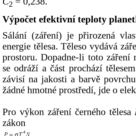
C
= 0,238.
2
Výpočet efektivní teploty plan
Sálání (záření) je přirozená vla
energie tělesa. Těleso vydává zá
prostoru. Dopadne-li toto záření n
se odráží a část prochází tělesem
závisí na jakosti a barvě povrch
žádné hmotné prostředí, jde o ele
Pro výkon záření černého tělesa
zákon