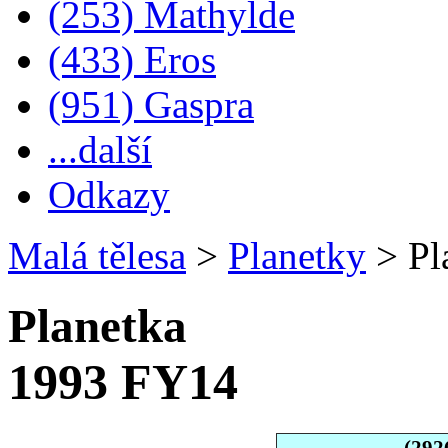
(253) Mathylde
(433) Eros
(951) Gaspra
...další
Odkazy
Malá tělesa
>
Planetky
>
Pl
Planetka
1993 FY14
(292