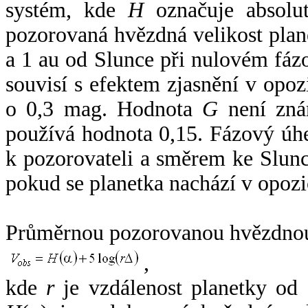
systém, kde
H
označuje absolut
pozorovaná hvězdná velikost plan
a 1 au od Slunce při nulovém fá
souvisí s efektem zjasnění v opoz
o 0,3 mag. Hodnota
G
není zná
používá hodnota 0,15. Fázový úh
k pozorovateli a směrem ke Slunc
pokud se planetka nachází v opozi
Průměrnou pozorovanou hvězdnou 
,
kde
r
je vzdálenost planetky od