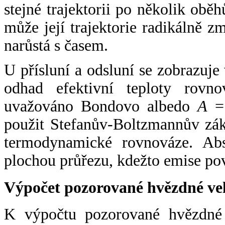
stejné trajektorii po několik oběh
může její trajektorie radikálně zm
narůstá s časem.
U přísluní a odsluní se zobrazuje
odhad efektivní teploty rovno
uvažováno Bondovo albedo
A
= 
použit Stefanův-Boltzmannův zák
termodynamické rovnováze. Abs
plochou průřezu, kdežto emise po
Výpočet pozorované hvězdné ve
K výpočtu pozorované hvězdné v