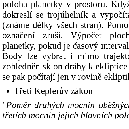
poloha planetky v prostoru. Kdy
dokreslí se trojúhelník a vypoč
(známe délky všech stran). Pomo
označení zruší. Výpočet ploch
planetky, pokud je časový interval
Body lze vybrat i mimo trajekto
zohledněn sklon dráhy k ekliptice
se pak počítají jen v rovině eklipti
Třetí Keplerův zákon
"
Poměr druhých mocnin oběžných
třetích mocnin jejich hlavních pol