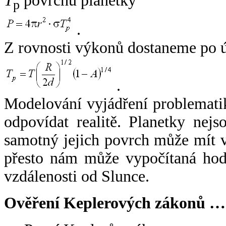
T
povrchu planetky
p
.
Z rovnosti výkonů dostaneme po 
.
Modelování vyjádření problemati
odpovídat realitě. Planetky nejso
samotný jejich povrch může mít v
přesto nám může vypočítaná hodn
vzdálenosti od Slunce.
Ověření Keplerových zákonů …