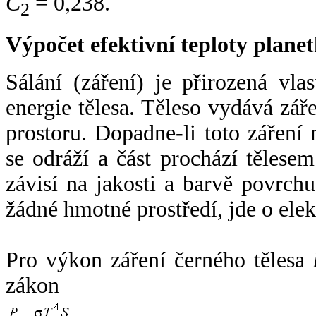
C
= 0,238.
2
Výpočet efektivní teploty plan
Sálání (záření) je přirozená vla
energie tělesa. Těleso vydává zá
prostoru. Dopadne-li toto záření n
se odráží a část prochází tělesem
závisí na jakosti a barvě povrch
žádné hmotné prostředí, jde o ele
Pro výkon záření černého tělesa
zákon