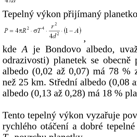
Tepelný výkon přijímaný planetko
,
kde
A
je Bondovo albedo, uvaž
odrazivosti) planetek se obecně
albedo (0,02 až 0,07) má 78 % z
než 25 km. Střední albedo (0,08 
albedo (0,13 až 0,28) má 18 % pla
Tento tepelný výkon vyzařuje po
rychlého otáčení a dobré tepelné