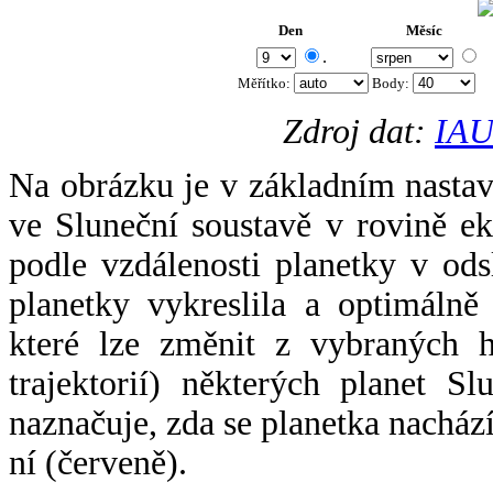
Den
Měsíc
.
Měřítko:
Body
:
Zdroj dat:
IAU
Na obrázku je v základním nastav
ve Sluneční soustavě v rovině ek
podle vzdálenosti planetky v odsl
planetky vykreslila a optimálně
které lze změnit z vybraných h
trajektorií) některých planet Sl
naznačuje, zda se planetka nacház
ní (červeně).