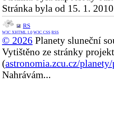
Stránka byla od 15. 1. 201
RS
W3C
XHTML 1.0
W3C
CSS
RSS
© 2026
Planety sluneční so
Vytištěno ze stránky projek
(
astronomia.zcu.cz/planety
Nahrávám...