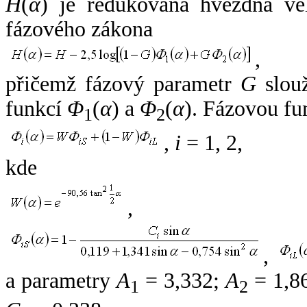
H
(
α
) je redukovaná hvězdná vel
fázového zákona
,
přičemž fázový parametr
G
slouž
funkcí
Φ
(
α
) a
Φ
(
α
). Fázovou fu
1
2
,
i
= 1, 2,
kde
,
,
a parametry
A
= 3,332;
A
= 1,8
1
2