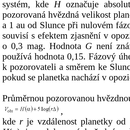
systém, kde
H
označuje absolut
pozorovaná hvězdná velikost plan
a 1 au od Slunce při nulovém fá
souvisí s efektem zjasnění v opoz
o 0,3 mag. Hodnota
G
není zná
používá hodnota 0,15. Fázový úh
k pozorovateli a směrem ke Slunc
pokud se planetka nachází v opozi
Průměrnou pozorovanou hvězdnou 
,
kde
r
je vzdálenost planetky od