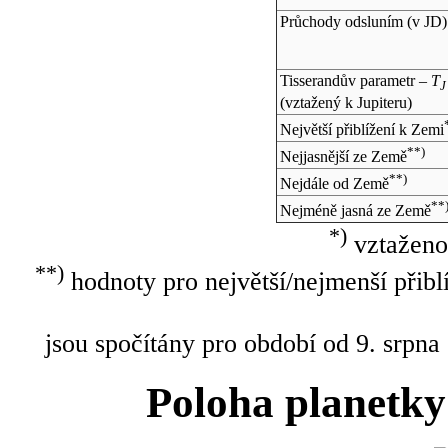
Průchody odsluním (v
JD
)
Tisserandův parametr –
T
J
(vztažený k Jupiteru)
Největší přiblížení k Zemi
**)
Nejjasnější ze Země
**)
Nejdále od Země
**
Nejméně jasná ze Země
*)
vztaženo
**)
hodnoty pro největší/nejmenší přibl
jsou spočítány pro období od 9. srpna
Poloha planetky