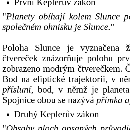
První Keplerův zákon
"
Planety obíhají kolem Slunce p
společném ohnisku je Slunce.
"
Poloha Slunce je vyznačena 
čtvereček znázorňuje polohu pr
zobrazeno modrým čtverečkem. Če
Bod na eliptické trajektorii, v n
přísluní
, bod, v němž je planet
Spojnice obou se nazývá
přímka a
Druhý Keplerův zákon
"
Obsahy ploch opsaných průvodič