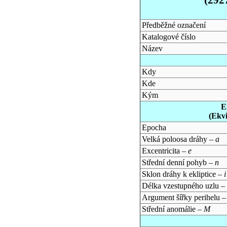
Předběžné označení
Katalogové číslo
Název
Kdy
Kde
Kým
E
(Ekv
Epocha
Velká poloosa dráhy –
a
Excentricita –
e
Střední denní pohyb –
n
Sklon dráhy k ekliptice –
i
Délka vzestupného uzlu –
Argument šířky perihelu 
Střední anomálie –
M