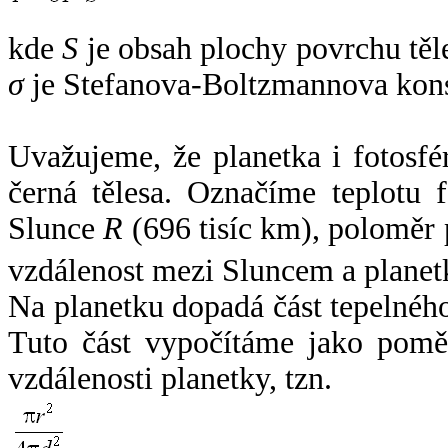
kde
S
je obsah plochy povrchu těl
σ
je Stefanova-Boltzmannova kons
Uvažujeme, že planetka i fotosfér
černá tělesa. Označíme teplotu 
Slunce
R
(696 tisíc km), poloměr
vzdálenost mezi Sluncem a plane
Na planetku dopadá část tepelnéh
Tuto část vypočítáme jako pomě
vzdálenosti planetky, tzn.