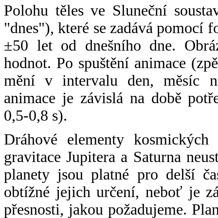
Polohu těles ve Sluneční sousta
"dnes"), které se zadává pomocí 
±50 let od dnešního dne. Obráz
hodnot. Po spuštění animace (zpě
mění v intervalu den, měsíc ne
animace je závislá na době potř
0,5-0,8 s).
Dráhové elementy kosmických t
gravitace Jupitera a Saturna neu
planety jsou platné pro delší č
obtížné jejich určení, neboť je 
přesnosti, jakou požadujeme. Pla