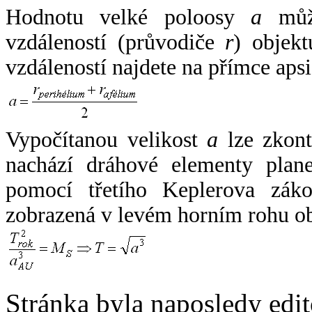
Hodnotu velké poloosy
a
může
vzdáleností (průvodiče
r
) objekt
vzdáleností najdete na přímce apsi
Vypočítanou velikost
a
lze zkont
nachází dráhové elementy plane
pomocí třetího Keplerova zák
zobrazená v levém horním rohu o
Stránka byla naposledy edi