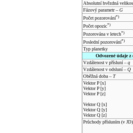
Absolutní hvězdná velikos
Fázový parametr –
G
*)
Počet pozorování
*)
Počet opozic
*)
Pozorována v letech
*)
Poslední pozorování
Typ planetky
Odvozené údaje z 
Vzdálenost v přísluní –
q
Vzdálenost v odsluní –
Q
Oběžná doba –
T
Vektor P [x]
Vektor P [y]
Vektor P [z]
Vektor Q [x]
Vektor Q [y]
Vektor Q [z]
Průchody přísluním (v
JD
)