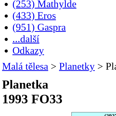
(253) Mathylde
(433) Eros
(951) Gaspra
...další
Odkazy
Malá tělesa
>
Planetky
>
Pl
Planetka
1993 FO33
(292