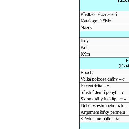
Předběžné označení
Katalogové číslo
Název
Kdy
Kde
Kým
E
(Ekv
Epocha
Velká poloosa dráhy –
a
Excentricita –
e
Střední denní pohyb –
n
Sklon dráhy k ekliptice –
i
Délka vzestupného uzlu –
Argument šířky perihelu 
Střední anomálie –
M