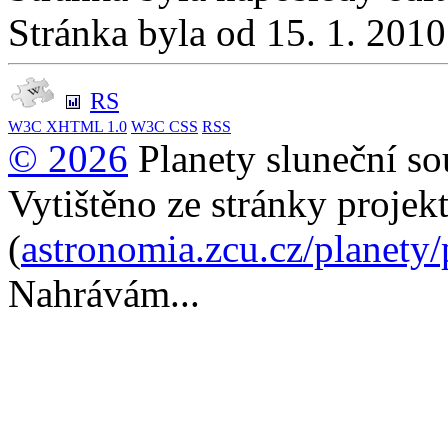
Stránka byla od 15. 1. 201
RS
W3C
XHTML 1.0
W3C
CSS
RSS
© 2026
Planety sluneční so
Vytištěno ze stránky projek
(
astronomia.zcu.cz/planety
Nahrávám...