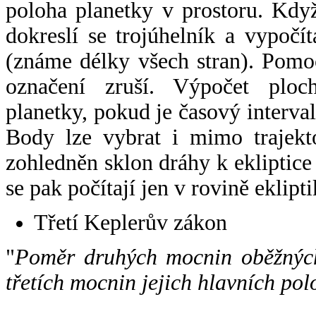
poloha planetky v prostoru. Kdy
dokreslí se trojúhelník a vypoč
(známe délky všech stran). Pomo
označení zruší. Výpočet ploch
planetky, pokud je časový interval
Body lze vybrat i mimo trajekto
zohledněn sklon dráhy k ekliptice
se pak počítají jen v rovině eklipti
Třetí Keplerův zákon
"
Poměr druhých mocnin oběžných
třetích mocnin jejich hlavních pol