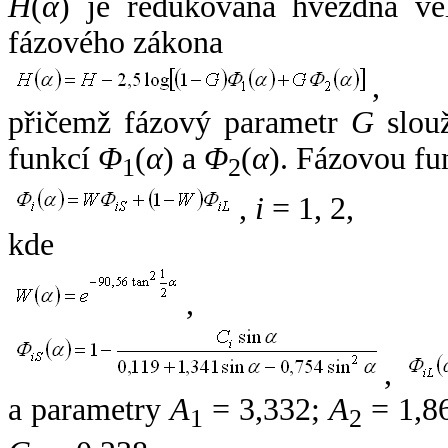
H
(
α
) je redukovaná hvězdná vel
fázového zákona
,
přičemž fázový parametr
G
slouž
funkcí
Φ
(
α
) a
Φ
(
α
). Fázovou fu
1
2
,
i
= 1, 2,
kde
,
,
a parametry
A
= 3,332;
A
= 1,8
1
2