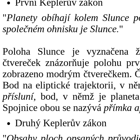
První Keplerův zákon
"
Planety obíhají kolem Slunce p
společném ohnisku je Slunce.
"
Poloha Slunce je vyznačena 
čtvereček znázorňuje polohu pr
zobrazeno modrým čtverečkem. Če
Bod na eliptické trajektorii, v n
přísluní
, bod, v němž je planet
Spojnice obou se nazývá
přímka a
Druhý Keplerův zákon
"
Obsahy ploch opsaných průvodič