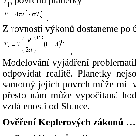
T
povrchu planetky
p
.
Z rovnosti výkonů dostaneme po 
.
Modelování vyjádření problemati
odpovídat realitě. Planetky nejso
samotný jejich povrch může mít v
přesto nám může vypočítaná hodn
vzdálenosti od Slunce.
Ověření Keplerových zákonů …