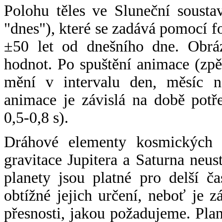
Polohu těles ve Sluneční sousta
"dnes"), které se zadává pomocí 
±50 let od dnešního dne. Obráz
hodnot. Po spuštění animace (zpě
mění v intervalu den, měsíc ne
animace je závislá na době potř
0,5-0,8 s).
Dráhové elementy kosmických t
gravitace Jupitera a Saturna neu
planety jsou platné pro delší č
obtížné jejich určení, neboť je 
přesnosti, jakou požadujeme. Pla