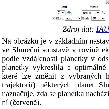
Den
Měsíc
.
Měřítko:
Body
:
Zdroj dat:
IAU
Na obrázku je v základním nastav
ve Sluneční soustavě v rovině ek
podle vzdálenosti planetky v odsl
planetky vykreslila a optimálně
které lze změnit z vybraných h
trajektorií) některých planet Sl
naznačuje, zda se planetka nacház
ní (červeně).