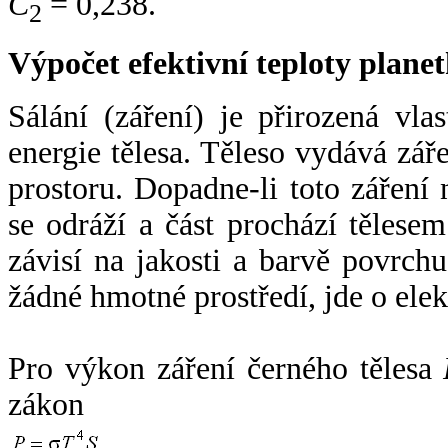
C
= 0,238.
2
Výpočet efektivní teploty plan
Sálání (záření) je přirozená vla
energie tělesa. Těleso vydává zá
prostoru. Dopadne-li toto záření n
se odráží a část prochází tělesem
závisí na jakosti a barvě povrch
žádné hmotné prostředí, jde o ele
Pro výkon záření černého tělesa
zákon