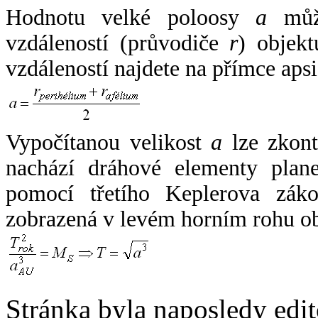
Hodnotu velké poloosy
a
může
vzdáleností (průvodiče
r
) objekt
vzdáleností najdete na přímce apsi
Vypočítanou velikost
a
lze zkont
nachází dráhové elementy plane
pomocí třetího Keplerova zák
zobrazená v levém horním rohu o
Stránka byla naposledy edi