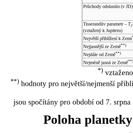
Průchody odsluním (v
JD
)
Tisserandův parametr –
T
J
(vztažený k Jupiteru)
Největší přiblížení k Zemi
**)
Nejjasnější ze Země
**)
Nejdále od Země
**
Nejméně jasná ze Země
*)
vztaženo
**)
hodnoty pro největší/nejmenší přibl
jsou spočítány pro období od 7. srpna
Poloha planetky