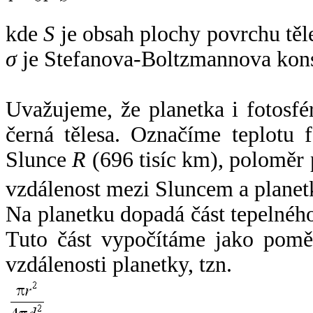
kde
S
je obsah plochy povrchu těl
σ
je Stefanova-Boltzmannova kons
Uvažujeme, že planetka i fotosfér
černá tělesa. Označíme teplotu 
Slunce
R
(696 tisíc km), poloměr
vzdálenost mezi Sluncem a plane
Na planetku dopadá část tepelnéh
Tuto část vypočítáme jako pomě
vzdálenosti planetky, tzn.