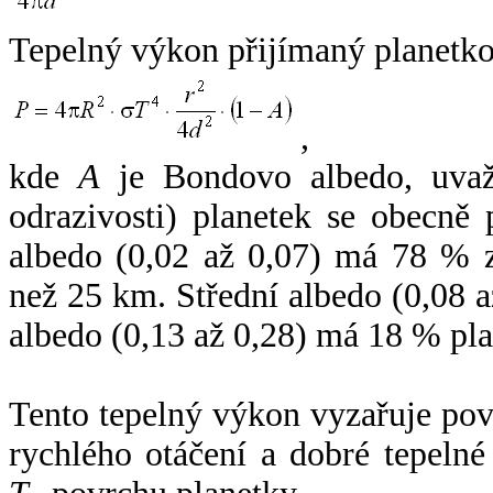
Tepelný výkon přijímaný planetko
,
kde
A
je Bondovo albedo, uvaž
odrazivosti) planetek se obecně
albedo (0,02 až 0,07) má 78 % z
než 25 km. Střední albedo (0,08 
albedo (0,13 až 0,28) má 18 % pla
Tento tepelný výkon vyzařuje po
rychlého otáčení a dobré tepelné