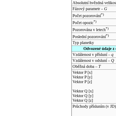
Absolutní hvězdná velikos
Fázový parametr –
G
*)
Počet pozorování
*)
Počet opozic
*)
Pozorována v letech
*)
Poslední pozorování
Typ planetky
Odvozené údaje z 
Vzdálenost v přísluní –
q
Vzdálenost v odsluní –
Q
Oběžná doba –
T
Vektor P [x]
Vektor P [y]
Vektor P [z]
Vektor Q [x]
Vektor Q [y]
Vektor Q [z]
Průchody přísluním (v
JD
)