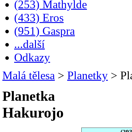
(253) Mathylde
(433) Eros
(951) Gaspra
...další
Odkazy
Malá tělesa
>
Planetky
>
Pl
Planetka
Hakurojo
(29