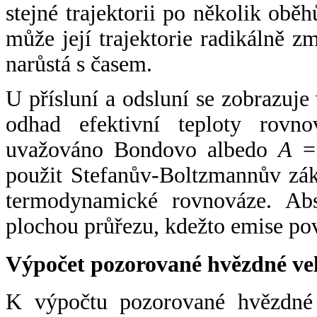
stejné trajektorii po několik oběh
může její trajektorie radikálně zm
narůstá s časem.
U přísluní a odsluní se zobrazuje
odhad efektivní teploty rovno
uvažováno Bondovo albedo
A
= 
použit Stefanův-Boltzmannův zák
termodynamické rovnováze. Abs
plochou průřezu, kdežto emise po
Výpočet pozorované hvězdné ve
K výpočtu pozorované hvězdné v