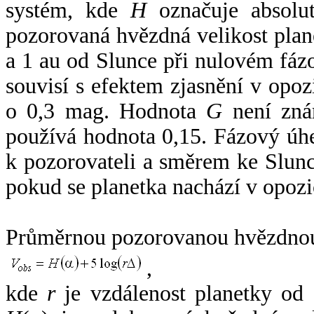
systém, kde
H
označuje absolut
pozorovaná hvězdná velikost plan
a 1 au od Slunce při nulovém fá
souvisí s efektem zjasnění v opoz
o 0,3 mag. Hodnota
G
není zná
používá hodnota 0,15. Fázový úh
k pozorovateli a směrem ke Slunc
pokud se planetka nachází v opozi
Průměrnou pozorovanou hvězdnou 
,
kde
r
je vzdálenost planetky od