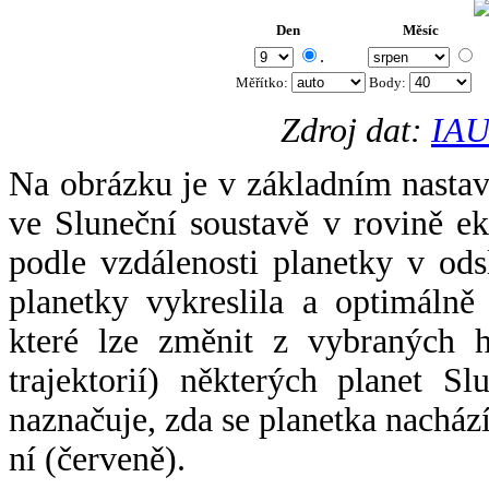
Den
Měsíc
.
Měřítko:
Body
:
Zdroj dat:
IAU
Na obrázku je v základním nastav
ve Sluneční soustavě v rovině ek
podle vzdálenosti planetky v odsl
planetky vykreslila a optimálně
které lze změnit z vybraných h
trajektorií) některých planet Sl
naznačuje, zda se planetka nacház
ní (červeně).