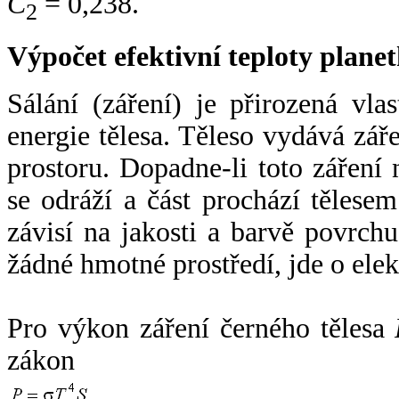
C
= 0,238.
2
Výpočet efektivní teploty plan
Sálání (záření) je přirozená vla
energie tělesa. Těleso vydává zá
prostoru. Dopadne-li toto záření n
se odráží a část prochází tělesem
závisí na jakosti a barvě povrch
žádné hmotné prostředí, jde o ele
Pro výkon záření černého tělesa
zákon