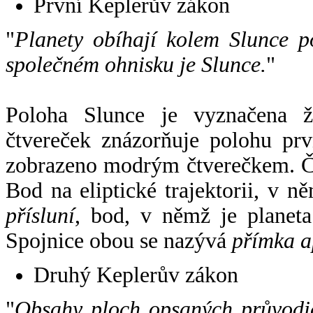
První Keplerův zákon
"
Planety obíhají kolem Slunce p
společném ohnisku je Slunce.
"
Poloha Slunce je vyznačena 
čtvereček znázorňuje polohu pr
zobrazeno modrým čtverečkem. Če
Bod na eliptické trajektorii, v n
přísluní
, bod, v němž je planet
Spojnice obou se nazývá
přímka a
Druhý Keplerův zákon
"
Obsahy ploch opsaných průvodič