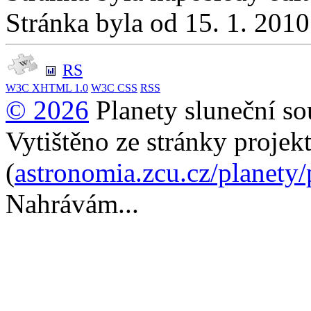
Stránka byla od 15. 1. 201
RS
W3C
XHTML 1.0
W3C
CSS
RSS
© 2026
Planety sluneční so
Vytištěno ze stránky projek
(
astronomia.zcu.cz/planety
Nahrávám...