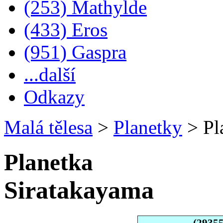
(253) Mathylde
(433) Eros
(951) Gaspra
...další
Odkazy
Malá tělesa
>
Planetky
>
Pl
Planetka
Siratakayama
(2935