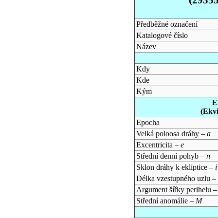
Předběžné označení
Katalogové číslo
Název
Kdy
Kde
Kým
E
(Ekv
Epocha
Velká poloosa dráhy –
a
Excentricita –
e
Střední denní pohyb –
n
Sklon dráhy k ekliptice –
i
Délka vzestupného uzlu –
Argument šířky perihelu 
Střední anomálie –
M