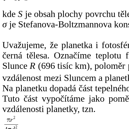
kde
S
je obsah plochy povrchu těl
σ
je Stefanova-Boltzmannova kons
Uvažujeme, že planetka i fotosfér
černá tělesa. Označíme teplotu 
Slunce
R
(696 tisíc km), poloměr
vzdálenost mezi Sluncem a plane
Na planetku dopadá část tepelnéh
Tuto část vypočítáme jako pomě
vzdálenosti planetky, tzn.