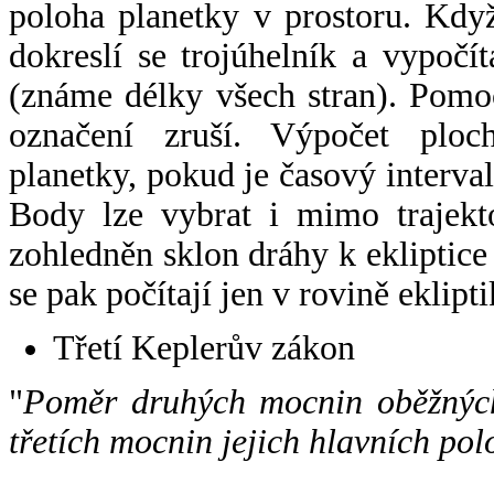
poloha planetky v prostoru. Kdy
dokreslí se trojúhelník a vypoč
(známe délky všech stran). Pomo
označení zruší. Výpočet ploch
planetky, pokud je časový interval
Body lze vybrat i mimo trajekto
zohledněn sklon dráhy k ekliptice
se pak počítají jen v rovině eklipti
Třetí Keplerův zákon
"
Poměr druhých mocnin oběžných
třetích mocnin jejich hlavních pol