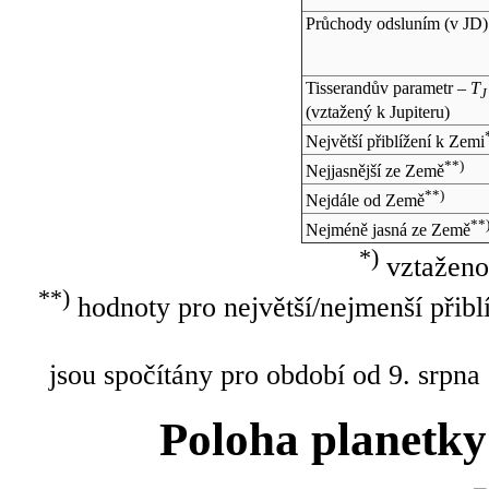
Průchody odsluním (v
JD
)
Tisserandův parametr –
T
J
(vztažený k Jupiteru)
Největší přiblížení k Zemi
**)
Nejjasnější ze Země
**)
Nejdále od Země
**
Nejméně jasná ze Země
*)
vztaženo
**)
hodnoty pro největší/nejmenší přibl
jsou spočítány pro období od 9. srpna
Poloha planetky