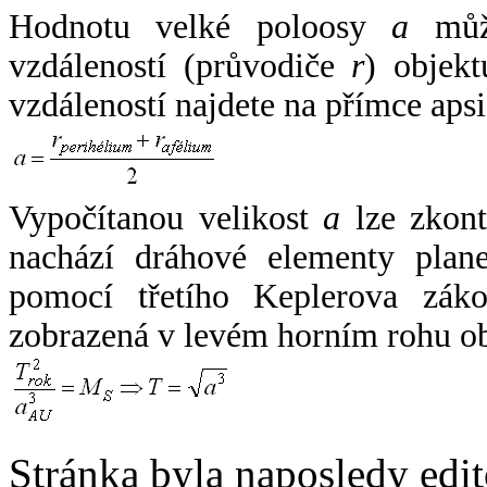
Hodnotu velké poloosy
a
může
vzdáleností (průvodiče
r
) objekt
vzdáleností najdete na přímce apsi
Vypočítanou velikost
a
lze zkont
nachází dráhové elementy plane
pomocí třetího Keplerova zák
zobrazená v levém horním rohu o
Stránka byla naposledy edi