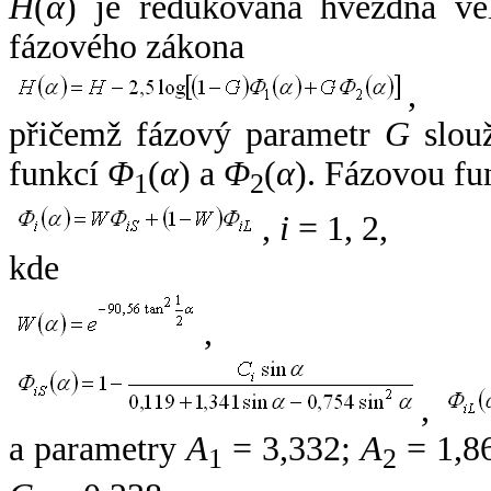
H
(
α
) je redukovaná hvězdná vel
fázového zákona
,
přičemž fázový parametr
G
slouž
funkcí
Φ
(
α
) a
Φ
(
α
). Fázovou fu
1
2
,
i
= 1, 2,
kde
,
,
a parametry
A
= 3,332;
A
= 1,8
1
2