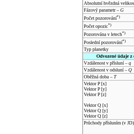
Absolutní hvězdná velikos
Fázový parametr –
G
*)
Počet pozorování
*)
Počet opozic
*)
Pozorována v letech
*)
Poslední pozorování
Typ planetky
Odvozené údaje z 
Vzdálenost v přísluní –
q
Vzdálenost v odsluní –
Q
Oběžná doba –
T
Vektor P [x]
Vektor P [y]
Vektor P [z]
Vektor Q [x]
Vektor Q [y]
Vektor Q [z]
Průchody přísluním (v
JD
)