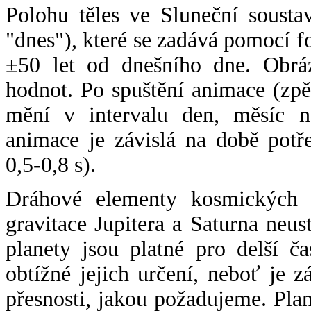
Polohu těles ve Sluneční sousta
"dnes"), které se zadává pomocí 
±50 let od dnešního dne. Obráz
hodnot. Po spuštění animace (zpě
mění v intervalu den, měsíc ne
animace je závislá na době potř
0,5-0,8 s).
Dráhové elementy kosmických t
gravitace Jupitera a Saturna neu
planety jsou platné pro delší č
obtížné jejich určení, neboť je 
přesnosti, jakou požadujeme. Pla