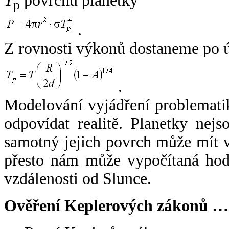
T
povrchu planetky
p
.
Z rovnosti výkonů dostaneme po 
.
Modelování vyjádření problemati
odpovídat realitě. Planetky nejso
samotný jejich povrch může mít v
přesto nám může vypočítaná hodn
vzdálenosti od Slunce.
Ověření Keplerových zákonů …