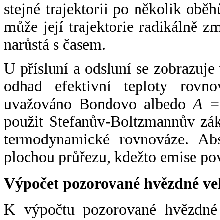
stejné trajektorii po několik oběh
může její trajektorie radikálně zm
narůstá s časem.
U přísluní a odsluní se zobrazuje
odhad efektivní teploty rovno
uvažováno Bondovo albedo
A
= 
použit Stefanův-Boltzmannův zák
termodynamické rovnováze. Abs
plochou průřezu, kdežto emise po
Výpočet pozorované hvězdné ve
K výpočtu pozorované hvězdné v