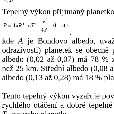
Tepelný výkon přijímaný planetko
,
kde
A
je Bondovo albedo, uvaž
odrazivosti) planetek se obecně
albedo (0,02 až 0,07) má 78 % z
než 25 km. Střední albedo (0,08 
albedo (0,13 až 0,28) má 18 % pla
Tento tepelný výkon vyzařuje po
rychlého otáčení a dobré tepelné