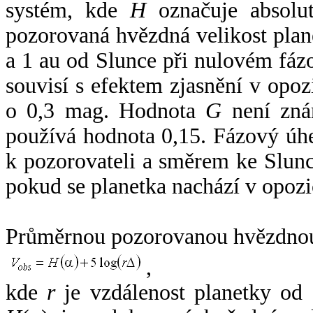
systém, kde
H
označuje absolut
pozorovaná hvězdná velikost plan
a 1 au od Slunce při nulovém fá
souvisí s efektem zjasnění v opoz
o 0,3 mag. Hodnota
G
není zná
používá hodnota 0,15. Fázový úh
k pozorovateli a směrem ke Slunc
pokud se planetka nachází v opozi
Průměrnou pozorovanou hvězdnou 
,
kde
r
je vzdálenost planetky od