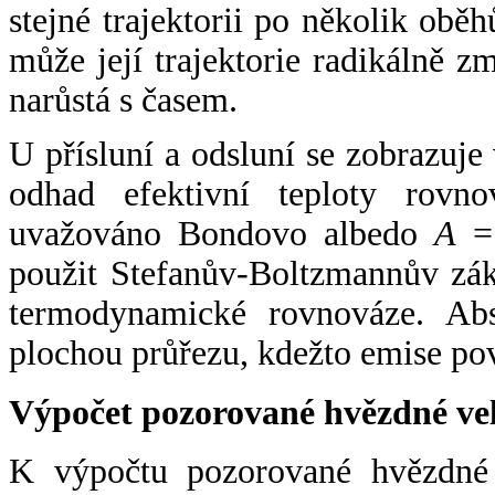
stejné trajektorii po několik oběh
může její trajektorie radikálně zm
narůstá s časem.
U přísluní a odsluní se zobrazuje
odhad efektivní teploty rovno
uvažováno Bondovo albedo
A
= 
použit Stefanův-Boltzmannův zák
termodynamické rovnováze. Abs
plochou průřezu, kdežto emise po
Výpočet pozorované hvězdné ve
K výpočtu pozorované hvězdné v