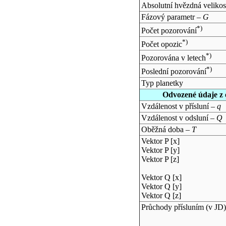
Absolutní hvězdná velikos
Fázový parametr –
G
*)
Počet pozorování
*)
Počet opozic
*)
Pozorována v letech
*)
Poslední pozorování
Typ planetky
Odvozené údaje z 
Vzdálenost v přísluní –
q
Vzdálenost v odsluní –
Q
Oběžná doba –
T
Vektor P [x]
Vektor P [y]
Vektor P [z]
Vektor Q [x]
Vektor Q [y]
Vektor Q [z]
Průchody přísluním (v
JD
)