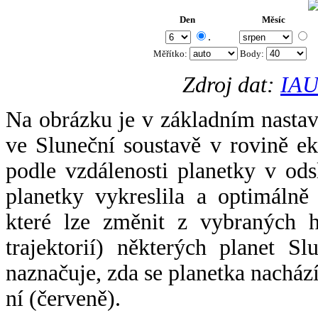
Den
Měsíc
.
Měřítko:
Body
:
Zdroj dat:
IAU
Na obrázku je v základním nastav
ve Sluneční soustavě v rovině ek
podle vzdálenosti planetky v odsl
planetky vykreslila a optimálně
které lze změnit z vybraných h
trajektorií) některých planet Sl
naznačuje, zda se planetka nacház
ní (červeně).