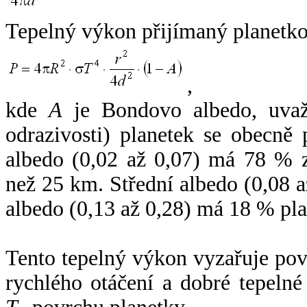
Tepelný výkon přijímaný planetko
,
kde
A
je Bondovo albedo, uvaž
odrazivosti) planetek se obecně
albedo (0,02 až 0,07) má 78 % z
než 25 km. Střední albedo (0,08 
albedo (0,13 až 0,28) má 18 % pla
Tento tepelný výkon vyzařuje po
rychlého otáčení a dobré tepelné