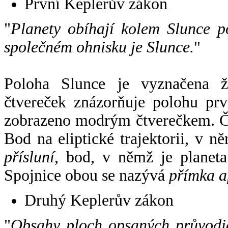
První Keplerův zákon
"
Planety obíhají kolem Slunce p
společném ohnisku je Slunce.
"
Poloha Slunce je vyznačena 
čtvereček znázorňuje polohu pr
zobrazeno modrým čtverečkem. Če
Bod na eliptické trajektorii, v n
přísluní
, bod, v němž je planet
Spojnice obou se nazývá
přímka a
Druhý Keplerův zákon
"
Obsahy ploch opsaných průvodič