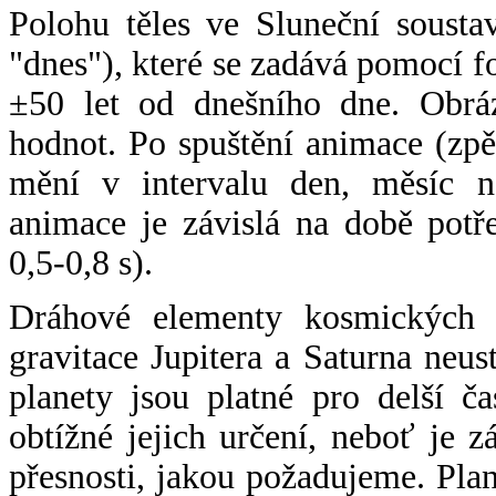
Polohu těles ve Sluneční sousta
"dnes"), které se zadává pomocí 
±50 let od dnešního dne. Obráz
hodnot. Po spuštění animace (zpě
mění v intervalu den, měsíc ne
animace je závislá na době potř
0,5-0,8 s).
Dráhové elementy kosmických t
gravitace Jupitera a Saturna neu
planety jsou platné pro delší č
obtížné jejich určení, neboť je 
přesnosti, jakou požadujeme. Pla