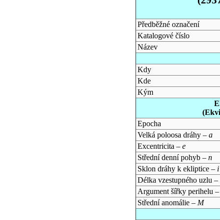
Předběžné označení
Katalogové číslo
Název
Kdy
Kde
Kým
E
(Ekv
Epocha
Velká poloosa dráhy –
a
Excentricita –
e
Střední denní pohyb –
n
Sklon dráhy k ekliptice –
i
Délka vzestupného uzlu –
Argument šířky perihelu 
Střední anomálie –
M