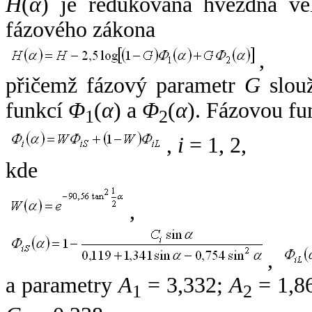
H
(
α
) je redukovaná hvězdná vel
fázového zákona
,
přičemž fázový parametr
G
slouž
funkcí
Φ
(
α
) a
Φ
(
α
). Fázovou fu
1
2
,
i
= 1, 2,
kde
,
,
a parametry
A
= 3,332;
A
= 1,8
1
2