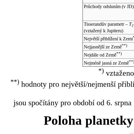
Průchody odsluním (v
JD
)
Tisserandův parametr –
T
J
(vztažený k Jupiteru)
Největší přiblížení k Zemi
**)
Nejjasnější ze Země
**)
Nejdále od Země
**
Nejméně jasná ze Země
*)
vztaženo
**)
hodnoty pro největší/nejmenší přibl
jsou spočítány pro období od 6. srpna
Poloha planetky