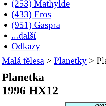
(253) Mathylde
(433) Eros
(951) Gaspra
...další
Odkazy
Malá tělesa
>
Planetky
>
Pl
Planetka
1996 HX12
(293