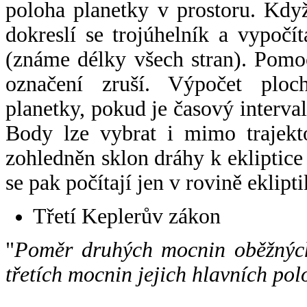
poloha planetky v prostoru. Kdy
dokreslí se trojúhelník a vypoč
(známe délky všech stran). Pomo
označení zruší. Výpočet ploch
planetky, pokud je časový interval
Body lze vybrat i mimo trajekto
zohledněn sklon dráhy k ekliptice
se pak počítají jen v rovině eklipti
Třetí Keplerův zákon
"
Poměr druhých mocnin oběžných
třetích mocnin jejich hlavních pol