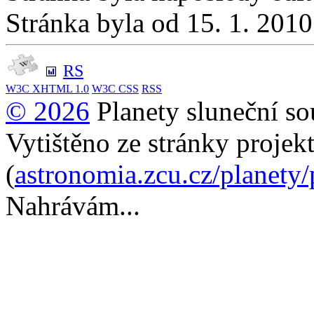
Stránka byla od 15. 1. 201
RS
W3C
XHTML 1.0
W3C
CSS
RSS
© 2026
Planety sluneční so
Vytištěno ze stránky projek
(
astronomia.zcu.cz/planety
Nahrávám...