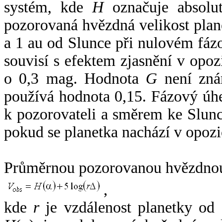
systém, kde
H
označuje absolut
pozorovaná hvězdná velikost plan
a 1 au od Slunce při nulovém fá
souvisí s efektem zjasnění v opoz
o 0,3 mag. Hodnota
G
není zná
používá hodnota 0,15. Fázový úh
k pozorovateli a směrem ke Slunc
pokud se planetka nachází v opozi
Průměrnou pozorovanou hvězdnou 
,
kde
r
je vzdálenost planetky od