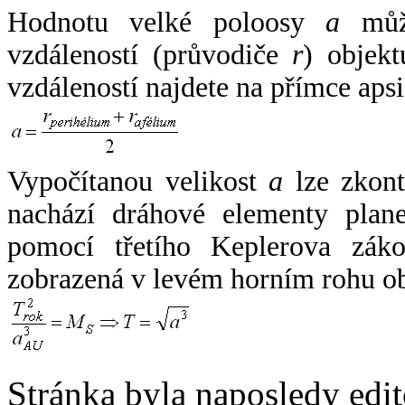
Hodnotu velké poloosy
a
může
vzdáleností (průvodiče
r
) objekt
vzdáleností najdete na přímce apsi
Vypočítanou velikost
a
lze zkont
nachází dráhové elementy plane
pomocí třetího Keplerova zák
zobrazená v levém horním rohu o
Stránka byla naposledy edi