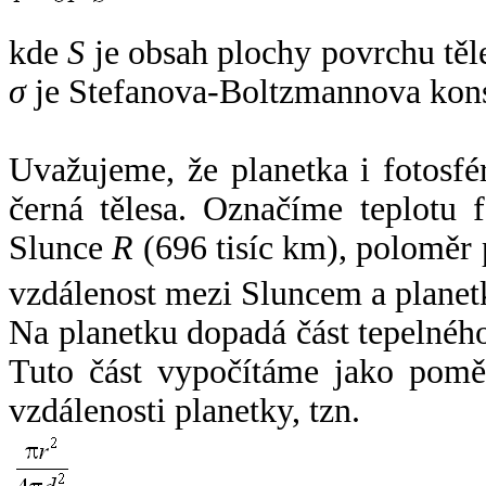
kde
S
je obsah plochy povrchu těl
σ
je Stefanova-Boltzmannova kons
Uvažujeme, že planetka i fotosfér
černá tělesa. Označíme teplotu 
Slunce
R
(696 tisíc km), poloměr
vzdálenost mezi Sluncem a plane
Na planetku dopadá část tepelnéh
Tuto část vypočítáme jako pomě
vzdálenosti planetky, tzn.