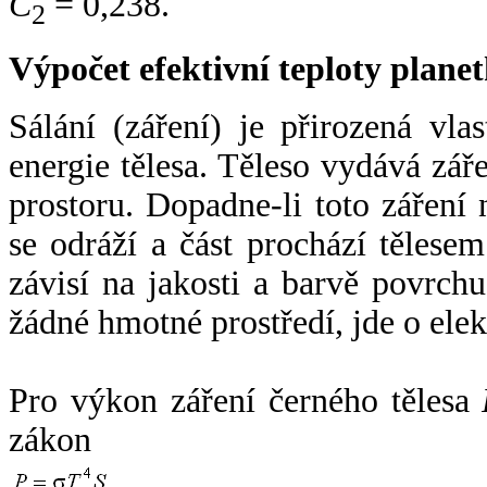
C
= 0,238.
2
Výpočet efektivní teploty plan
Sálání (záření) je přirozená vla
energie tělesa. Těleso vydává zá
prostoru. Dopadne-li toto záření n
se odráží a část prochází tělesem
závisí na jakosti a barvě povrch
žádné hmotné prostředí, jde o ele
Pro výkon záření černého tělesa
zákon