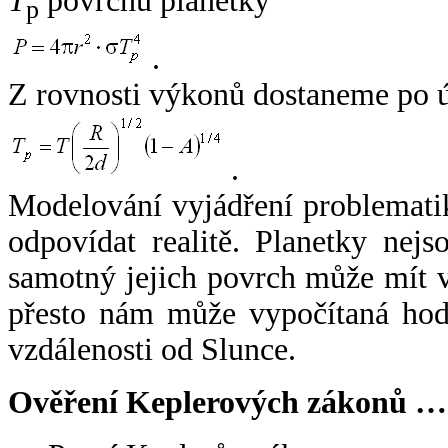
T
povrchu planetky
p
.
Z rovnosti výkonů dostaneme po 
.
Modelování vyjádření problemati
odpovídat realitě. Planetky nejso
samotný jejich povrch může mít v
přesto nám může vypočítaná hodn
vzdálenosti od Slunce.
Ověření Keplerových zákonů …