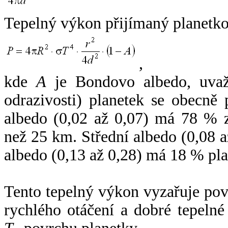
Tepelný výkon přijímaný planetko
,
kde
A
je Bondovo albedo, uvaž
odrazivosti) planetek se obecně
albedo (0,02 až 0,07) má 78 % z
než 25 km. Střední albedo (0,08 
albedo (0,13 až 0,28) má 18 % pla
Tento tepelný výkon vyzařuje po
rychlého otáčení a dobré tepelné