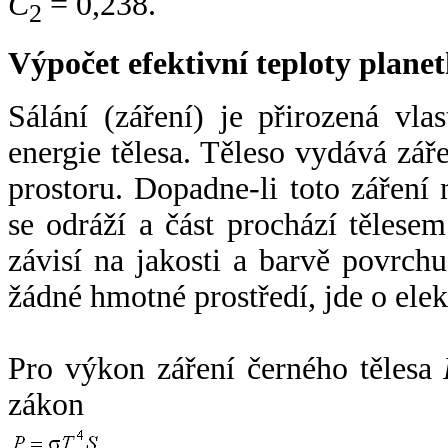
C
= 0,238.
2
Výpočet efektivní teploty plan
Sálání (záření) je přirozená vla
energie tělesa. Těleso vydává zá
prostoru. Dopadne-li toto záření n
se odráží a část prochází tělesem
závisí na jakosti a barvě povrch
žádné hmotné prostředí, jde o ele
Pro výkon záření černého tělesa
zákon