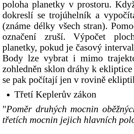
poloha planetky v prostoru. Kdy
dokreslí se trojúhelník a vypoč
(známe délky všech stran). Pomo
označení zruší. Výpočet ploch
planetky, pokud je časový interval
Body lze vybrat i mimo trajekto
zohledněn sklon dráhy k ekliptice
se pak počítají jen v rovině eklipti
Třetí Keplerův zákon
"
Poměr druhých mocnin oběžných
třetích mocnin jejich hlavních pol