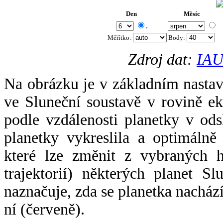
Den
Měsíc
.
Měřítko:
Body
:
Zdroj dat:
IAU
Na obrázku je v základním nastav
ve Sluneční soustavě v rovině ek
podle vzdálenosti planetky v odsl
planetky vykreslila a optimálně
které lze změnit z vybraných h
trajektorií) některých planet Sl
naznačuje, zda se planetka nacház
ní (červeně).