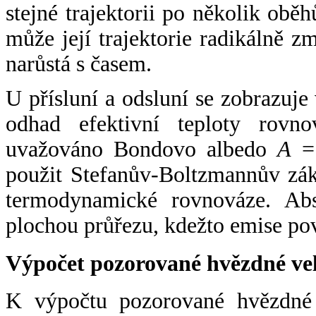
stejné trajektorii po několik oběh
může její trajektorie radikálně zm
narůstá s časem.
U přísluní a odsluní se zobrazuje
odhad efektivní teploty rovno
uvažováno Bondovo albedo
A
= 
použit Stefanův-Boltzmannův zák
termodynamické rovnováze. Abs
plochou průřezu, kdežto emise po
Výpočet pozorované hvězdné ve
K výpočtu pozorované hvězdné v