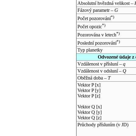
Absolutní hvězdná velikost –
Fázový parametr –
G
*)
Počet pozorování
*)
Počet opozic
*)
Pozorována v letech
*)
Poslední pozorování
Typ planetky
Odvozené údaje z 
Vzdálenost v přísluní –
q
Vzdálenost v odsluní –
Q
Oběžná doba –
T
Vektor P [x]
Vektor P [y]
Vektor P [z]
Vektor Q [x]
Vektor Q [y]
Vektor Q [z]
Průchody přísluním (v
JD
)