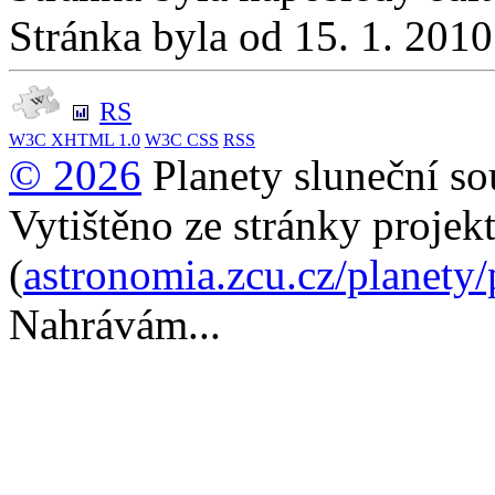
Stránka byla od 15. 1. 201
RS
W3C
XHTML 1.0
W3C
CSS
RSS
© 2026
Planety sluneční so
Vytištěno ze stránky projek
(
astronomia.zcu.cz/planety
Nahrávám...