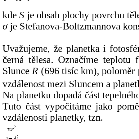
kde
S
je obsah plochy povrchu těl
σ
je Stefanova-Boltzmannova kons
Uvažujeme, že planetka i fotosfér
černá tělesa. Označíme teplotu 
Slunce
R
(696 tisíc km), poloměr
vzdálenost mezi Sluncem a plane
Na planetku dopadá část tepelnéh
Tuto část vypočítáme jako pomě
vzdálenosti planetky, tzn.