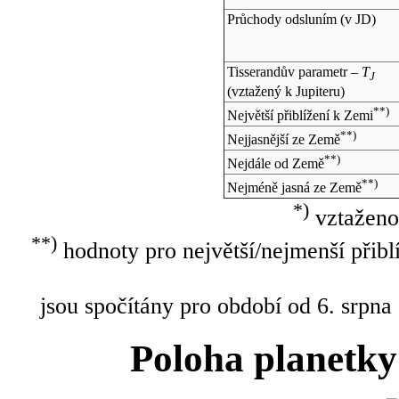
Průchody odsluním (v
JD
)
Tisserandův parametr –
T
J
(vztažený k Jupiteru)
**)
Největší přiblížení k Zemi
**)
Nejjasnější ze Země
**)
Nejdále od Země
**)
Nejméně jasná ze Země
*)
vztaženo
**)
hodnoty pro největší/nejmenší přibl
jsou spočítány pro období od 6. srpna
Poloha planetky