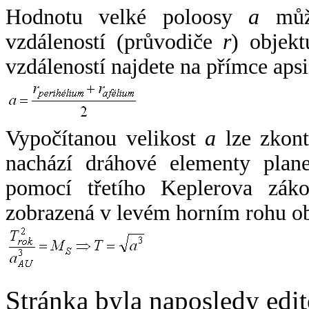
Hodnotu velké poloosy
a
může
vzdáleností (průvodiče
r
) objekt
vzdáleností najdete na přímce apsi
Vypočítanou velikost
a
lze zkont
nachází dráhové elementy plane
pomocí třetího Keplerova zák
zobrazená v levém horním rohu o
Stránka byla naposledy edi