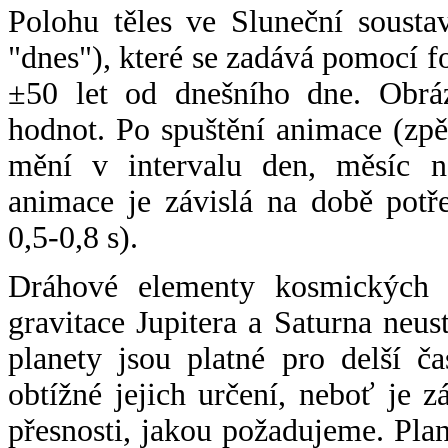
Polohu těles ve Sluneční sousta
"dnes"), které se zadává pomocí 
±50 let od dnešního dne. Obráz
hodnot. Po spuštění animace (zpě
mění v intervalu den, měsíc ne
animace je závislá na době potř
0,5-0,8 s).
Dráhové elementy kosmických t
gravitace Jupitera a Saturna neu
planety jsou platné pro delší č
obtížné jejich určení, neboť je 
přesnosti, jakou požadujeme. Pla