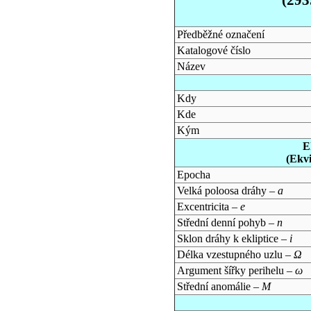
Předběžné označení
Katalogové číslo
Název
Kdy
Kde
Kým
E
(Ekv
Epocha
Velká poloosa dráhy –
a
Excentricita –
e
Střední denní pohyb –
n
Sklon dráhy k ekliptice –
i
Délka vzestupného uzlu –
Ω
Argument šířky perihelu –
ω
Střední anomálie –
M