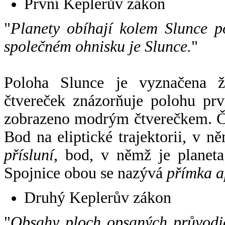
První Keplerův zákon
"
Planety obíhají kolem Slunce p
společném ohnisku je Slunce.
"
Poloha Slunce je vyznačena 
čtvereček znázorňuje polohu pr
zobrazeno modrým čtverečkem. Če
Bod na eliptické trajektorii, v n
přísluní
, bod, v němž je planet
Spojnice obou se nazývá
přímka a
Druhý Keplerův zákon
"
Obsahy ploch opsaných průvodič