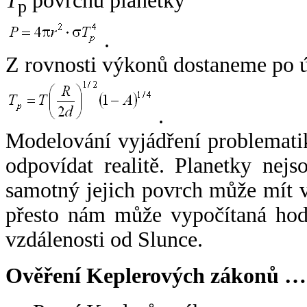
T
povrchu planetky
p
.
Z rovnosti výkonů dostaneme po 
.
Modelování vyjádření problemati
odpovídat realitě. Planetky nejso
samotný jejich povrch může mít v
přesto nám může vypočítaná hodn
vzdálenosti od Slunce.
Ověření Keplerových zákonů …