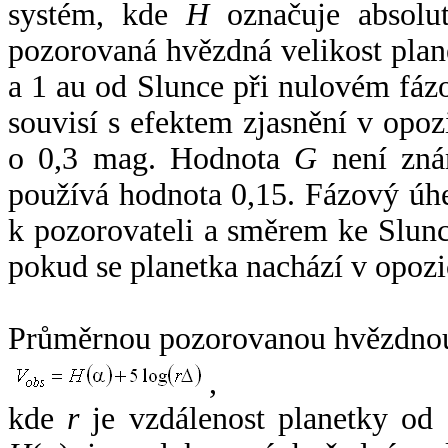
systém, kde
H
označuje absolut
pozorovaná hvězdná velikost plan
a 1 au od Slunce při nulovém fá
souvisí s efektem zjasnění v opoz
o 0,3 mag. Hodnota
G
není zná
používá hodnota 0,15. Fázový úh
k pozorovateli a směrem ke Slunc
pokud se planetka nachází v opozi
Průměrnou pozorovanou hvězdnou 
,
kde
r
je vzdálenost planetky od