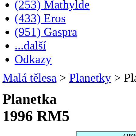
(253) Mathylde
(433) Eros
(951) Gaspra
...další
Odkazy
Malá tělesa
>
Planetky
>
Pl
Planetka
1996 RM5
(293