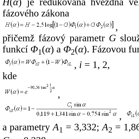
H
(
α
) je redukovaná hvězdná vel
fázového zákona
,
přičemž fázový parametr
G
slouž
funkcí
Φ
(
α
) a
Φ
(
α
). Fázovou fu
1
2
,
i
= 1, 2,
kde
,
,
a parametry
A
= 3,332;
A
= 1,8
1
2