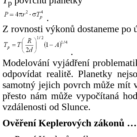
T
povrchu planetky
p
.
Z rovnosti výkonů dostaneme po 
.
Modelování vyjádření problemati
odpovídat realitě. Planetky nejso
samotný jejich povrch může mít v
přesto nám může vypočítaná hodn
vzdálenosti od Slunce.
Ověření Keplerových zákonů …