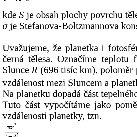
kde
S
je obsah plochy povrchu těl
σ
je Stefanova-Boltzmannova kons
Uvažujeme, že planetka i fotosfér
černá tělesa. Označíme teplotu 
Slunce
R
(696 tisíc km), poloměr
vzdálenost mezi Sluncem a plane
Na planetku dopadá část tepelnéh
Tuto část vypočítáme jako pomě
vzdálenosti planetky, tzn.