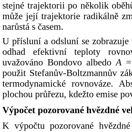
stejné trajektorii po několik oběh
může její trajektorie radikálně zm
narůstá s časem.
U přísluní a odsluní se zobrazuje
odhad efektivní teploty rovno
uvažováno Bondovo albedo
A
= 
použit Stefanův-Boltzmannův zák
termodynamické rovnováze. Abs
plochou průřezu, kdežto emise po
Výpočet pozorované hvězdné ve
K výpočtu pozorované hvězdné v