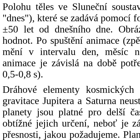
Polohu těles ve Sluneční sousta
"dnes"), které se zadává pomocí 
±50 let od dnešního dne. Obráz
hodnot. Po spuštění animace (zpě
mění v intervalu den, měsíc ne
animace je závislá na době potř
0,5-0,8 s).
Dráhové elementy kosmických t
gravitace Jupitera a Saturna neu
planety jsou platné pro delší č
obtížné jejich určení, neboť je 
přesnosti, jakou požadujeme. Pla