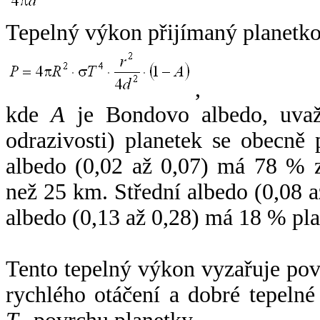
Tepelný výkon přijímaný planetko
,
kde
A
je Bondovo albedo, uvaž
odrazivosti) planetek se obecně
albedo (0,02 až 0,07) má 78 % z
než 25 km. Střední albedo (0,08 
albedo (0,13 až 0,28) má 18 % pla
Tento tepelný výkon vyzařuje po
rychlého otáčení a dobré tepelné