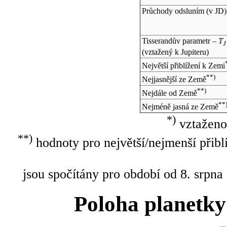
Průchody odsluním (v
JD
)
Tisserandův parametr –
T
J
(vztažený k Jupiteru)
Největší přiblížení k Zemi
**)
Nejjasnější ze Země
**)
Nejdále od Země
**
Nejméně jasná ze Země
*)
vztaženo
**)
hodnoty pro největší/nejmenší přibl
jsou spočítány pro období od 8. srpna
Poloha planetky