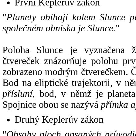
První Keplerův zákon
"
Planety obíhají kolem Slunce p
společném ohnisku je Slunce.
"
Poloha Slunce je vyznačena 
čtvereček znázorňuje polohu pr
zobrazeno modrým čtverečkem. Če
Bod na eliptické trajektorii, v n
přísluní
, bod, v němž je planet
Spojnice obou se nazývá
přímka a
Druhý Keplerův zákon
"
Obsahy ploch opsaných průvodič