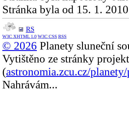
Stránka byla od 15. 1. 201
RS
W3C
XHTML 1.0
W3C
CSS
RSS
© 2026
Planety sluneční so
Vytištěno ze stránky projek
(
astronomia.zcu.cz/planety
Nahrávám...