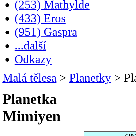
(253) Mathylde
(433) Eros
(951) Gaspra
...další
Odkazy
Malá tělesa
>
Planetky
>
Pl
Planetka
Mimiyen
(29