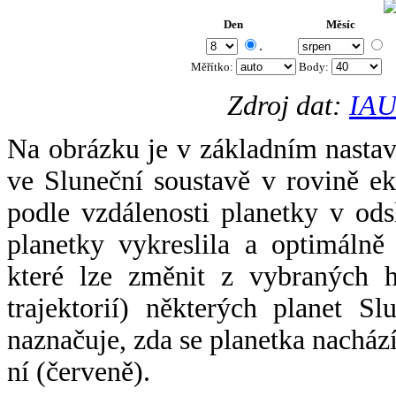
Den
Měsíc
.
Měřítko:
Body
:
Zdroj dat:
IAU
Na obrázku je v základním nastav
ve Sluneční soustavě v rovině ek
podle vzdálenosti planetky v odsl
planetky vykreslila a optimálně
které lze změnit z vybraných h
trajektorií) některých planet Sl
naznačuje, zda se planetka nacház
ní (červeně).