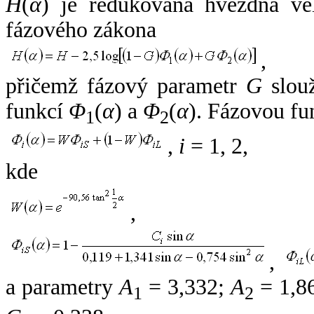
H
(
α
) je redukovaná hvězdná vel
fázového zákona
,
přičemž fázový parametr
G
slouž
funkcí
Φ
(
α
) a
Φ
(
α
). Fázovou fu
1
2
,
i
= 1, 2,
kde
,
,
a parametry
A
= 3,332;
A
= 1,8
1
2