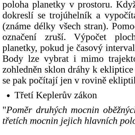
poloha planetky v prostoru. Kdy
dokreslí se trojúhelník a vypoč
(známe délky všech stran). Pomo
označení zruší. Výpočet ploch
planetky, pokud je časový interval
Body lze vybrat i mimo trajekto
zohledněn sklon dráhy k ekliptice
se pak počítají jen v rovině eklipti
Třetí Keplerův zákon
"
Poměr druhých mocnin oběžných
třetích mocnin jejich hlavních pol