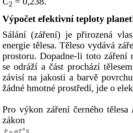
C
= 0,238.
2
Výpočet efektivní teploty plan
Sálání (záření) je přirozená vla
energie tělesa. Těleso vydává zá
prostoru. Dopadne-li toto záření n
se odráží a část prochází tělesem
závisí na jakosti a barvě povrch
žádné hmotné prostředí, jde o ele
Pro výkon záření černého tělesa
zákon