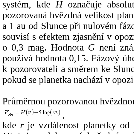
systém, kde
H
označuje absolut
pozorovaná hvězdná velikost plan
a 1 au od Slunce při nulovém fá
souvisí s efektem zjasnění v opoz
o 0,3 mag. Hodnota
G
není zná
používá hodnota 0,15. Fázový úh
k pozorovateli a směrem ke Slunc
pokud se planetka nachází v opozi
Průměrnou pozorovanou hvězdnou 
,
kde
r
je vzdálenost planetky od