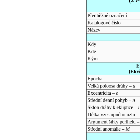
Předběžné označení
Katalogové číslo
Název
Kdy
Kde
Kým
E
(Ekv
Epocha
Velká poloosa dráhy –
a
Excentricita –
e
Střední denní pohyb –
n
Sklon dráhy k ekliptice –
i
Délka vzestupného uzlu –
Argument šířky perihelu 
Střední anomálie –
M