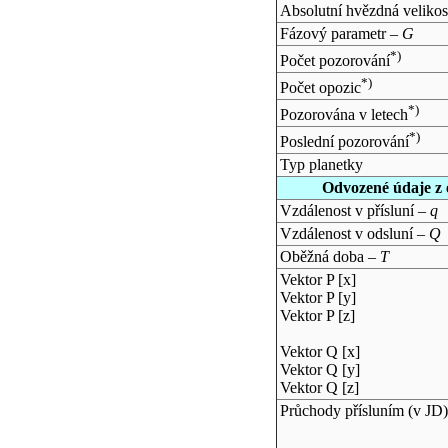
Absolutní hvězdná velikos
Fázový parametr –
G
*)
Počet pozorování
*)
Počet opozic
*)
Pozorována v letech
*)
Poslední pozorování
Typ planetky
Odvozené údaje z 
Vzdálenost v přísluní –
q
Vzdálenost v odsluní –
Q
Oběžná doba –
T
Vektor P [x]
Vektor P [y]
Vektor P [z]
Vektor Q [x]
Vektor Q [y]
Vektor Q [z]
Průchody přísluním (v
JD
)