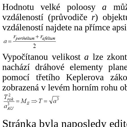
Hodnotu velké poloosy
a
může
vzdáleností (průvodiče
r
) objekt
vzdáleností najdete na přímce apsi
Vypočítanou velikost
a
lze zkont
nachází dráhové elementy plane
pomocí třetího Keplerova zák
zobrazená v levém horním rohu o
Stránka byla naposledy edi