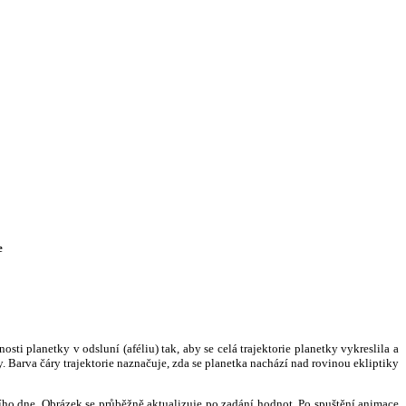
e
i planetky v odsluní (aféliu) tak, aby se celá trajektorie planetky vykreslila a
. Barva čáry trajektorie naznačuje, zda se planetka nachází nad rovinou ekliptiky
ního dne. Obrázek se průběžně aktualizuje po zadání hodnot. Po spuštění animace