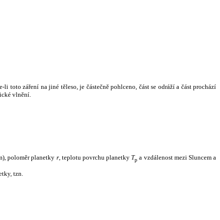
i toto záření na jiné těleso, je částečně pohlceno, část se odráží a část prochází
ické vlnění.
m), poloměr planetky
r
, teplotu povrchu planetky
T
a vzdálenost mezi Sluncem a
p
tky, tzn.