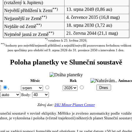
(vztažený k Jupiteru)
**)
13. srpna 2049
(0,86 au)
Největší přiblížení k Zemi
**)
4. července 2035
(16,8 mag)
Nejjasnější ze Země
**)
18. srpna 2030
(3,72 au)
Nejdále od Země
**)
21. června 2044
(21,1 mag)
Nejméně jasná ze Země
*)
vztaženo k 25. května 2026;
**)
hodnoty pro největší/nejmenší přiblížení a nejnižší/nejvyšší pozorovanou hvězdnou velikost
jsou spočítány pro období od 9. srpna 2026 do 31. prosince 2050 s intervalem 1 den.
Poloha planetky ve Sluneční soustavě
en
Měsíc
Rok
Animac
.
:
Body
:
Zdroj dat:
IAU Minor Planet Center
eční soustavě v rovině ekliptiky. Měřítko je zvoleno automaticky podle vzdálenost
not, je vykreslena i poloha (včetně trajektorií) některých planet Sluneční soustavy
, které se zadává pomocí formuláře pod obrázkem. Lze zadat datum ±50 let od dneš