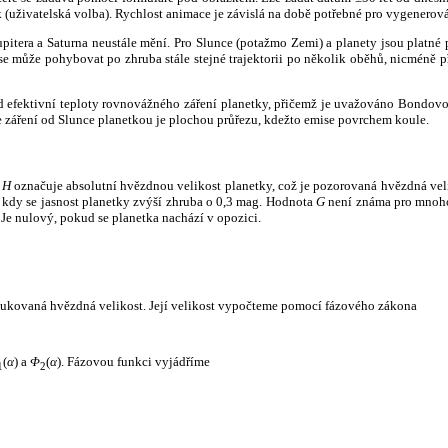
k (uživatelská volba). Rychlost animace je závislá na době potřebné pro vygenerová
itera a Saturna neustále mění. Pro Slunce (potažmo Zemi) a planety jsou platné p
 může pohybovat po zhruba stále stejné trajektorii po několik oběhů, nicméně při p
had efektivní teploty rovnovážného záření planetky, přičemž je uvažováno Bondov
záření od Slunce planetkou je plochou průřezu, kdežto emise povrchem koule.
e
H
označuje absolutní hvězdnou velikost planetky, což je pozorovaná hvězdná veli
i, kdy se jasnost planetky zvýší zhruba o 0,3 mag. Hodnota
G
není známa pro mnoho 
Je nulový, pokud se planetka nachází v opozici.
edukovaná hvězdná velikost. Její velikost vypočteme pomocí fázového zákona
(
α
) a
Φ
(
α
). Fázovou funkci vyjádříme
1
2