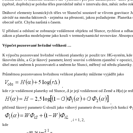
(zpětně, dopředu) se poloha těles pravidelně mění v intervalu den, měsíc nebo ro
Dráhové elementy kosmických těles ve Sluneční soustavě se vlivem gravitace Jup
závislé na mnoha faktorech - zejména na přesnosti, jakou požadujeme. Planetka se
obecně určit. Chyba narůstá s časem.
U přísluní a odsluní se zobrazuje vzdálenost objektu od Slunce, rychlost a od
zákon a planetku modelujeme jako kouli v termodynamické rovnováze. Absorpce 
Výpočet pozorované hvězdné velikosti …
K výpočtu pozorované hvězdné velikosti planetky je použit tzv. HG-systém, kd
fázovém úhlu, a
G
je fázový parametr, který souvisí s efektem zjasnění v opozic
úhel mezi směrem k pozorovateli a směrem ke Slunci, měřený od středu planetky. 
Průměrnou pozorovanou hvězdnou velikost planetky můžeme vyjádřit jako
,
kde
r
je vzdálenost planetky od Slunce,
Δ
je její vzdálenost od Země a
H
(
α
) je r
,
přičemž fázový parametr
G
slouží jako váhový parametr dvou fázových funkcí
Φ
,
i
= 1, 2,
kde