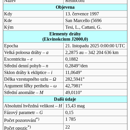
Název
Remocorti
Objevena
Kdy
13. července 1997
Kde
San Marcello (5696
Kým
Tesi, L., Cattani, G.
Elementy dráhy
(Ekvinokcium J2000,0)
Epocha
21. listopadu 2025 0:00:00 UTC
Velká poloosa dráhy –
a
2,2875 au – 342 204 636 km
Excentricita –
e
0,1882
Střední denní pohyb –
n
0,2849°/den
Sklon dráhy k ekliptice –
i
11,0649°
Délka vzestupného uzlu –
Ω
282,5941°
Argument šířky perihelu –
ω
42,7981°
Střední anomálie –
M
49,0110°
Další údaje
Absolutní hvězdná velikost –
H
15,43 mag
Fázový parametr –
G
0,15
*)
1 785
Počet pozorování
*)
22
Počet opozic