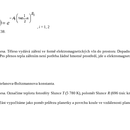
,
i
= 1, 2
238.
tělesa. Těleso vydává záření ve formě elektromagnetických vln do prostoru. Dopadne-l
u. Pro přenos tepla zářením není potřeba žádné hmotné prostředí, jde o elektromagnet
tefanova-Boltzmannova konstanta.
tělesa. Označíme teplotu fotosféry Slunce
T
(5 780 K), poloměr Slunce
R
(696 tisíc k
část vypočítáme jako poměr průřezu planetky a povrchu koule ve vzdálenosti plane