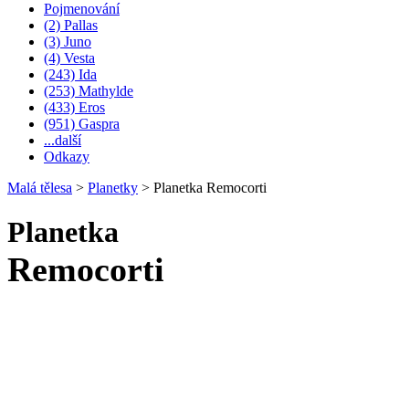
Pojmenování
(2) Pallas
(3) Juno
(4) Vesta
(243) Ida
(253) Mathylde
(433) Eros
(951) Gaspra
...další
Odkazy
Malá tělesa
>
Planetky
>
Planetka Remocorti
Planetka
Remocorti