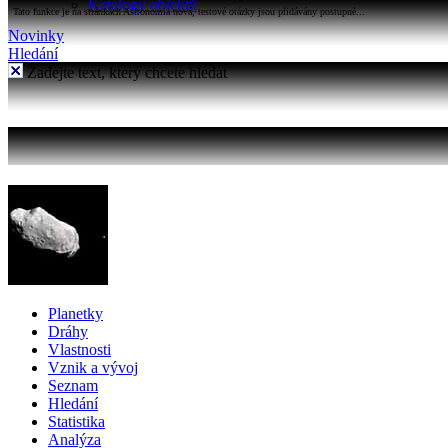
Katalogy objektů
Tato funkce je na stránkách Astronomia nová, testové otázky jsou přidávány postupně...
Novinky
Hledání
Zadejte text, který chcete hledat
Planetky
Dráhy
Vlastnosti
Vznik a vývoj
Seznam
Hledání
Statistika
Analýza