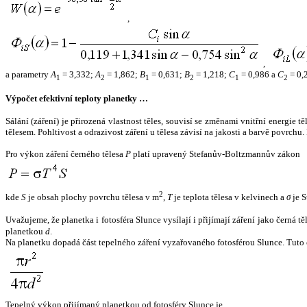
,
,
a parametry
A
= 3,332;
A
= 1,862;
B
= 0,631;
B
= 1,218;
C
= 0,986 a
C
= 0,
1
2
1
2
1
2
Výpočet efektivní teploty planetky …
Sálání (záření) je přirozená vlastnost těles, souvisí se změnami vnitřní energie 
tělesem. Pohltivost a odrazivost záření u tělesa závisí na jakosti a barvě povrch
Pro výkon záření černého tělesa
P
platí upravený Stefanův-Boltzmannův zákon
2
kde
S
je obsah plochy povrchu tělesa v m
,
T
je teplota tělesa v kelvinech a
σ
je S
Uvažujeme, že planetka i fotosféra Slunce vysílají i přijímají záření jako černá 
planetkou
d
.
Na planetku dopadá část tepelného záření vyzařovaného fotosférou Slunce. Tuto 
Tepelný výkon přijímaný planetkou od fotosféry Slunce je