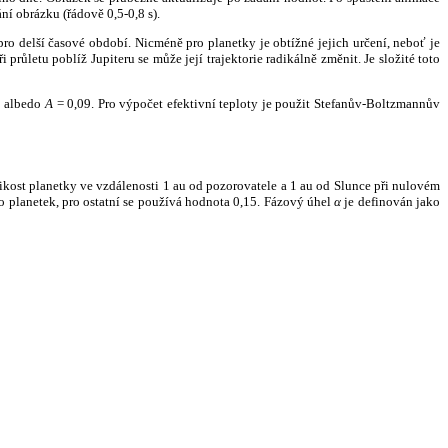
ní obrázku (řádově 0,5-0,8 s).
ro delší časové období. Nicméně pro planetky je obtížné jejich určení, neboť je
růletu poblíž Jupiteru se může její trajektorie radikálně změnit. Je složité toto
o albedo
A
= 0,09. Pro výpočet efektivní teploty je použit Stefanův-Boltzmannův
kost planetky ve vzdálenosti 1 au od pozorovatele a 1 au od Slunce při nulovém
planetek, pro ostatní se používá hodnota 0,15. Fázový úhel
α
je definován jako