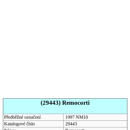
(29443) Remocorti
Předběžné označení
1997 NM10
Katalogové číslo
29443