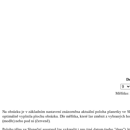
D
Měřítko
Na obrázku je v základním nastavení znázorněna aktuální poloha planetky ve Slun
optimálně vyplnila plochu obrázku. Dle měřítka, které lze změnit z vybraných hod
(modře) nebo pod ní (červeně).
Polohu těles ve Sluneční soustavě lze vykreslit i pro jiné datum (nebo "dnes")