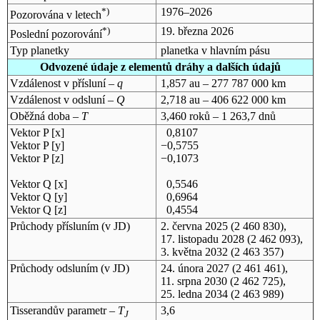
*)
1976–2026
Pozorována v letech
*)
19. března 2026
Poslední pozorování
Typ planetky
planetka v hlavním pásu
Odvozené údaje z elementů dráhy a dalších údajů
Vzdálenost v přísluní –
q
1,857 au – 277 787 000 km
Vzdálenost v odsluní –
Q
2,718 au – 406 622 000 km
Oběžná doba –
T
3,460 roků – 1 263,7 dnů
Vektor P [x]
0,8107
Vektor P [y]
−0,5755
Vektor P [z]
−0,1073
Vektor Q [x]
0,5546
Vektor Q [y]
0,6964
Vektor Q [z]
0,4554
Průchody přísluním (v
JD
)
2. června 2025
(2 460 830),
17. listopadu 2028
(2 462 093),
3. května 2032
(2 463 357)
Průchody odsluním (v
JD
)
24. února 2027
(2 461 461),
11. srpna 2030
(2 462 725),
25. ledna 2034
(2 463 989)
Tisserandův parametr –
T
3,6
J