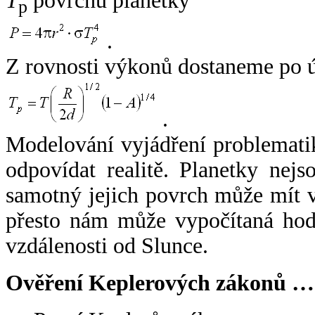
T
povrchu planetky
p
.
Z rovnosti výkonů dostaneme po 
.
Modelování vyjádření problemati
odpovídat realitě. Planetky nejso
samotný jejich povrch může mít v
přesto nám může vypočítaná hodn
vzdálenosti od Slunce.
Ověření Keplerových zákonů …