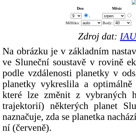
Den
Měsíc
.
Měřítko:
Body
:
Zdroj dat:
IAU
Na obrázku je v základním nastav
ve Sluneční soustavě v rovině ek
podle vzdálenosti planetky v odsl
planetky vykreslila a optimálně
které lze změnit z vybraných h
trajektorií) některých planet Sl
naznačuje, zda se planetka nacház
ní (červeně).