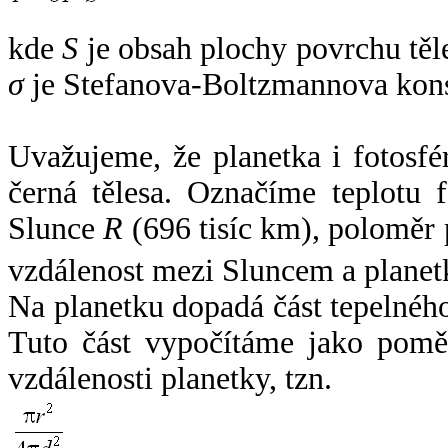
kde
S
je obsah plochy povrchu těl
σ
je Stefanova-Boltzmannova kons
Uvažujeme, že planetka i fotosfér
černá tělesa. Označíme teplotu 
Slunce
R
(696 tisíc km), poloměr
vzdálenost mezi Sluncem a plane
Na planetku dopadá část tepelnéh
Tuto část vypočítáme jako pomě
vzdálenosti planetky, tzn.