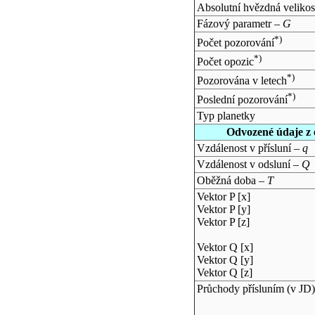
Absolutní hvězdná velikos
Fázový parametr –
G
*)
Počet pozorování
*)
Počet opozic
*)
Pozorována v letech
*)
Poslední pozorování
Typ planetky
Odvozené údaje z 
Vzdálenost v přísluní –
q
Vzdálenost v odsluní –
Q
Oběžná doba –
T
Vektor P [x]
Vektor P [y]
Vektor P [z]
Vektor Q [x]
Vektor Q [y]
Vektor Q [z]
Průchody přísluním (v
JD
)