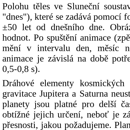
Polohu těles ve Sluneční sousta
"dnes"), které se zadává pomocí 
±50 let od dnešního dne. Obráz
hodnot. Po spuštění animace (zpě
mění v intervalu den, měsíc ne
animace je závislá na době potř
0,5-0,8 s).
Dráhové elementy kosmických t
gravitace Jupitera a Saturna neu
planety jsou platné pro delší č
obtížné jejich určení, neboť je 
přesnosti, jakou požadujeme. Pla