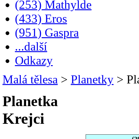
(253) Mathylde
(433) Eros
(951) Gaspra
...další
Odkazy
Malá tělesa
>
Planetky
>
Pl
Planetka
Krejci
(2