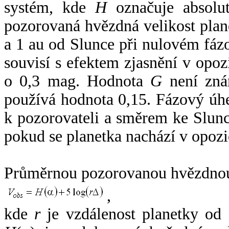
systém, kde
H
označuje absolut
pozorovaná hvězdná velikost plan
a 1 au od Slunce při nulovém fá
souvisí s efektem zjasnění v opoz
o 0,3 mag. Hodnota
G
není zná
používá hodnota 0,15. Fázový úh
k pozorovateli a směrem ke Slunc
pokud se planetka nachází v opozi
Průměrnou pozorovanou hvězdnou 
,
kde
r
je vzdálenost planetky od