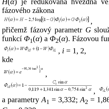
H
(
α
) je redukovaná hvězdná vel
fázového zákona
,
přičemž fázový parametr
G
slouž
funkcí
Φ
(
α
) a
Φ
(
α
). Fázovou fu
1
2
,
i
= 1, 2,
kde
,
,
a parametry
A
= 3,332;
A
= 1,8
1
2