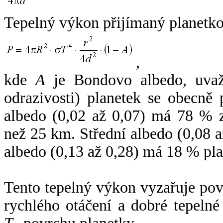
Tepelný výkon přijímaný planetko
,
kde
A
je Bondovo albedo, uvaž
odrazivosti) planetek se obecně
albedo (0,02 až 0,07) má 78 % z
než 25 km. Střední albedo (0,08 
albedo (0,13 až 0,28) má 18 % pla
Tento tepelný výkon vyzařuje po
rychlého otáčení a dobré tepelné