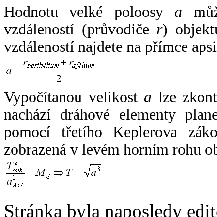
Hodnotu velké poloosy
a
může
vzdáleností (průvodiče
r
) objekt
vzdáleností najdete na přímce apsi
Vypočítanou velikost
a
lze zkont
nachází dráhové elementy plane
pomocí třetího Keplerova zák
zobrazená v levém horním rohu o
Stránka byla naposledy edi