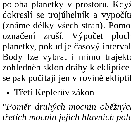
poloha planetky v prostoru. Kdy
dokreslí se trojúhelník a vypoč
(známe délky všech stran). Pomo
označení zruší. Výpočet ploch
planetky, pokud je časový interval
Body lze vybrat i mimo trajekto
zohledněn sklon dráhy k ekliptice
se pak počítají jen v rovině eklipti
Třetí Keplerův zákon
"
Poměr druhých mocnin oběžných
třetích mocnin jejich hlavních pol