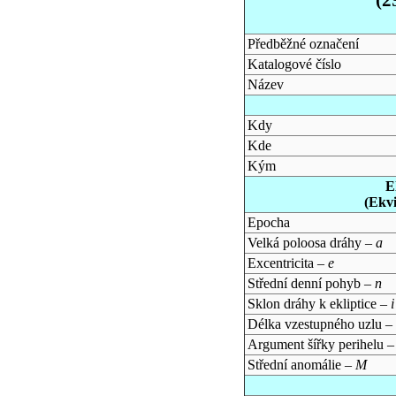
Předběžné označení
Katalogové číslo
Název
Kdy
Kde
Kým
E
(Ekv
Epocha
Velká poloosa dráhy –
a
Excentricita –
e
Střední denní pohyb –
n
Sklon dráhy k ekliptice –
i
Délka vzestupného uzlu –
Argument šířky perihelu 
Střední anomálie –
M