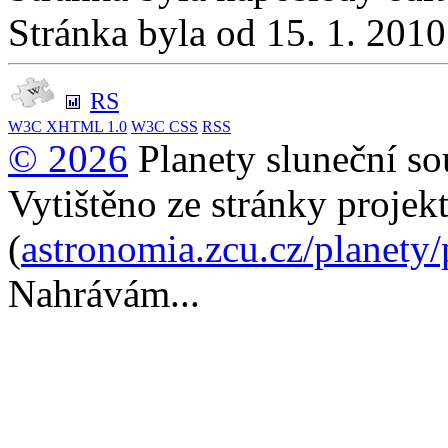
Stránka byla od 15. 1. 201
RS
W3C
XHTML 1.0
W3C
CSS
RSS
© 2026
Planety sluneční so
Vytištěno ze stránky projek
(
astronomia.zcu.cz/planety
Nahrávám...