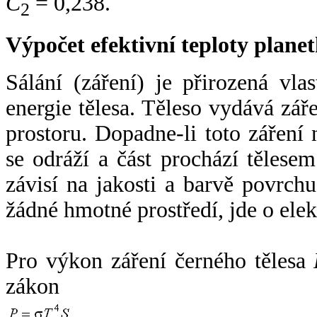
C
= 0,238.
2
Výpočet efektivní teploty plan
Sálání (záření) je přirozená vla
energie tělesa. Těleso vydává zá
prostoru. Dopadne-li toto záření n
se odráží a část prochází tělesem
závisí na jakosti a barvě povrch
žádné hmotné prostředí, jde o ele
Pro výkon záření černého tělesa
zákon