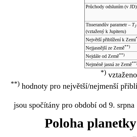
Průchody odsluním (v
JD
)
Tisserandův parametr –
T
J
(vztažený k Jupiteru)
Největší přiblížení k Zemi
**)
Nejjasnější ze Země
**)
Nejdále od Země
**
Nejméně jasná ze Země
*)
vztaženo
**)
hodnoty pro největší/nejmenší přibl
jsou spočítány pro období od 9. srpna
Poloha planetky