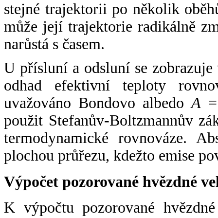
stejné trajektorii po několik oběh
může její trajektorie radikálně zm
narůstá s časem.
U přísluní a odsluní se zobrazuje
odhad efektivní teploty rovno
uvažováno Bondovo albedo
A
= 
použit Stefanův-Boltzmannův zák
termodynamické rovnováze. Abs
plochou průřezu, kdežto emise po
Výpočet pozorované hvězdné ve
K výpočtu pozorované hvězdné v