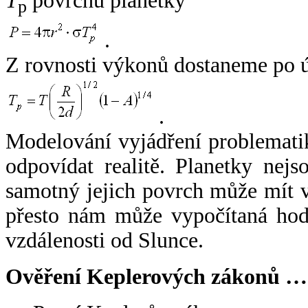
T
povrchu planetky
p
.
Z rovnosti výkonů dostaneme po 
.
Modelování vyjádření problemati
odpovídat realitě. Planetky nejso
samotný jejich povrch může mít v
přesto nám může vypočítaná hodn
vzdálenosti od Slunce.
Ověření Keplerových zákonů …