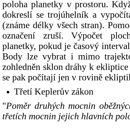
poloha planetky v prostoru. Kdy
dokreslí se trojúhelník a vypoč
(známe délky všech stran). Pomo
označení zruší. Výpočet ploch
planetky, pokud je časový interval
Body lze vybrat i mimo trajekto
zohledněn sklon dráhy k ekliptice
se pak počítají jen v rovině eklipti
Třetí Keplerův zákon
"
Poměr druhých mocnin oběžných
třetích mocnin jejich hlavních pol