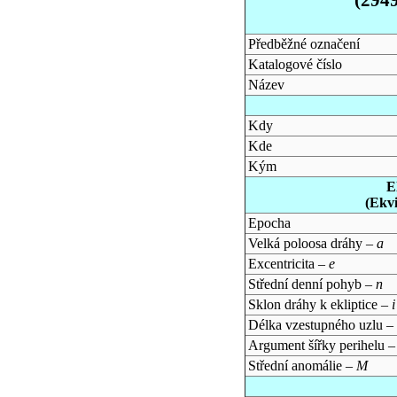
Předběžné označení
Katalogové číslo
Název
Kdy
Kde
Kým
E
(Ekv
Epocha
Velká poloosa dráhy –
a
Excentricita –
e
Střední denní pohyb –
n
Sklon dráhy k ekliptice –
i
Délka vzestupného uzlu –
Argument šířky perihelu 
Střední anomálie –
M