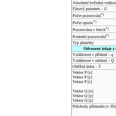
Absolutní hvězdná velikos
Fázový parametr –
G
*)
Počet pozorování
*)
Počet opozic
*)
Pozorována v letech
*)
Poslední pozorování
Typ planetky
Odvozené údaje z 
Vzdálenost v přísluní –
q
Vzdálenost v odsluní –
Q
Oběžná doba –
T
Vektor P [x]
Vektor P [y]
Vektor P [z]
Vektor Q [x]
Vektor Q [y]
Vektor Q [z]
Průchody přísluním (v
JD
)