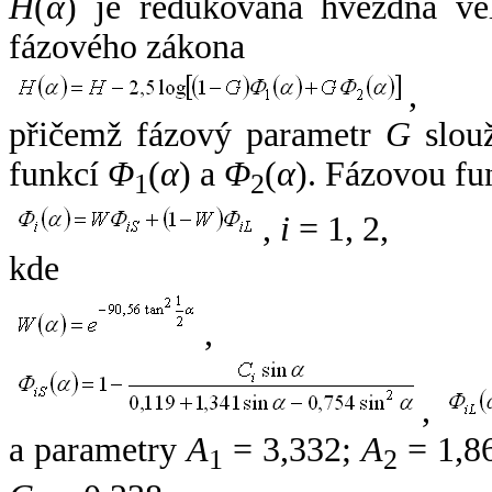
H
(
α
) je redukovaná hvězdná vel
fázového zákona
,
přičemž fázový parametr
G
slouž
funkcí
Φ
(
α
) a
Φ
(
α
). Fázovou fu
1
2
,
i
= 1, 2,
kde
,
,
a parametry
A
= 3,332;
A
= 1,8
1
2