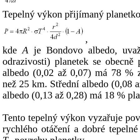
Tepelný výkon přijímaný planetko
,
kde
A
je Bondovo albedo, uvaž
odrazivosti) planetek se obecně
albedo (0,02 až 0,07) má 78 % z
než 25 km. Střední albedo (0,08 
albedo (0,13 až 0,28) má 18 % pla
Tento tepelný výkon vyzařuje po
rychlého otáčení a dobré tepelné