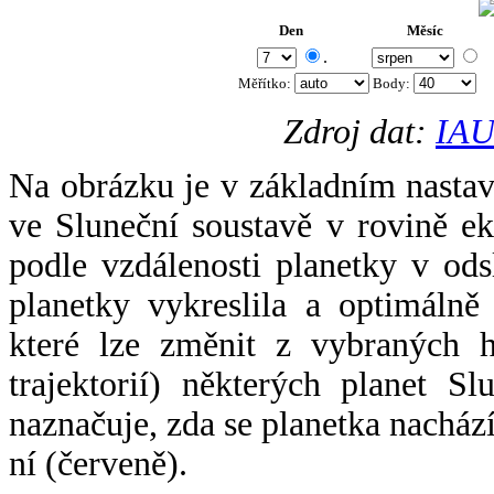
Den
Měsíc
.
Měřítko:
Body
:
Zdroj dat:
IAU
Na obrázku je v základním nastav
ve Sluneční soustavě v rovině ek
podle vzdálenosti planetky v odsl
planetky vykreslila a optimálně
které lze změnit z vybraných h
trajektorií) některých planet Sl
naznačuje, zda se planetka nacház
ní (červeně).