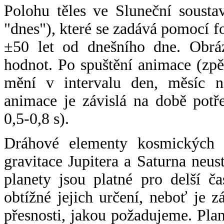
Polohu těles ve Sluneční sousta
"dnes"), které se zadává pomocí 
±50 let od dnešního dne. Obráz
hodnot. Po spuštění animace (zpě
mění v intervalu den, měsíc ne
animace je závislá na době potř
0,5-0,8 s).
Dráhové elementy kosmických t
gravitace Jupitera a Saturna neu
planety jsou platné pro delší č
obtížné jejich určení, neboť je 
přesnosti, jakou požadujeme. Pla