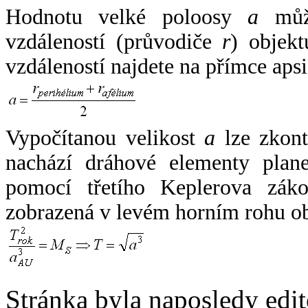
Hodnotu velké poloosy
a
může
vzdáleností (průvodiče
r
) objekt
vzdáleností najdete na přímce apsi
Vypočítanou velikost
a
lze zkont
nachází dráhové elementy plane
pomocí třetího Keplerova zák
zobrazená v levém horním rohu o
Stránka byla naposledy edi