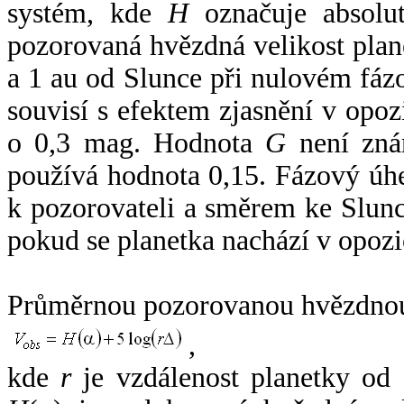
systém, kde
H
označuje absolut
pozorovaná hvězdná velikost plan
a 1 au od Slunce při nulovém fá
souvisí s efektem zjasnění v opoz
o 0,3 mag. Hodnota
G
není zná
používá hodnota 0,15. Fázový úh
k pozorovateli a směrem ke Slunc
pokud se planetka nachází v opozi
Průměrnou pozorovanou hvězdnou 
,
kde
r
je vzdálenost planetky od