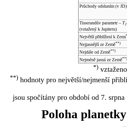
Průchody odsluním (v
JD
)
Tisserandův parametr –
T
J
(vztažený k Jupiteru)
Největší přiblížení k Zemi
**)
Nejjasnější ze Země
**)
Nejdále od Země
**
Nejméně jasná ze Země
*)
vztaženo
**)
hodnoty pro největší/nejmenší přibl
jsou spočítány pro období od 7. srpna
Poloha planetky