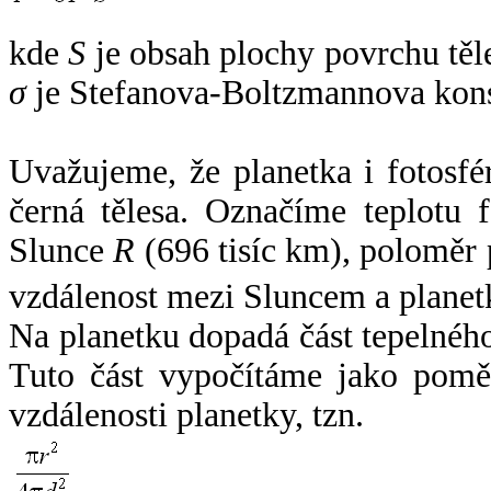
kde
S
je obsah plochy povrchu těl
σ
je Stefanova-Boltzmannova kons
Uvažujeme, že planetka i fotosfér
černá tělesa. Označíme teplotu 
Slunce
R
(696 tisíc km), poloměr
vzdálenost mezi Sluncem a plane
Na planetku dopadá část tepelnéh
Tuto část vypočítáme jako pomě
vzdálenosti planetky, tzn.