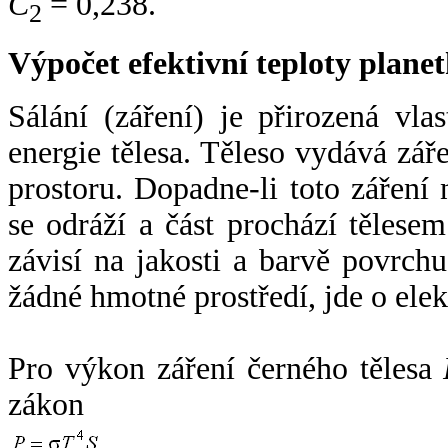
C
= 0,238.
2
Výpočet efektivní teploty plan
Sálání (záření) je přirozená vla
energie tělesa. Těleso vydává zá
prostoru. Dopadne-li toto záření n
se odráží a část prochází tělesem
závisí na jakosti a barvě povrch
žádné hmotné prostředí, jde o ele
Pro výkon záření černého tělesa
zákon