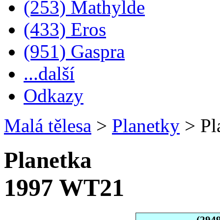
(253) Mathylde
(433) Eros
(951) Gaspra
...další
Odkazy
Malá tělesa
>
Planetky
>
Pl
Planetka
1997 WT21
(294