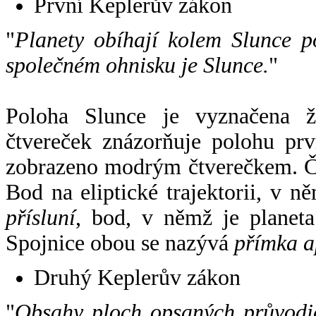
První Keplerův zákon
"
Planety obíhají kolem Slunce p
společném ohnisku je Slunce.
"
Poloha Slunce je vyznačena 
čtvereček znázorňuje polohu pr
zobrazeno modrým čtverečkem. Če
Bod na eliptické trajektorii, v n
přísluní
, bod, v němž je planet
Spojnice obou se nazývá
přímka a
Druhý Keplerův zákon
"
Obsahy ploch opsaných průvodič