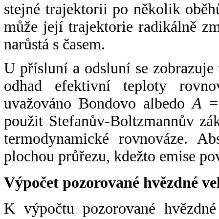
stejné trajektorii po několik oběh
může její trajektorie radikálně zm
narůstá s časem.
U přísluní a odsluní se zobrazuje
odhad efektivní teploty rovno
uvažováno Bondovo albedo
A
= 
použit Stefanův-Boltzmannův zák
termodynamické rovnováze. Abs
plochou průřezu, kdežto emise po
Výpočet pozorované hvězdné ve
K výpočtu pozorované hvězdné v