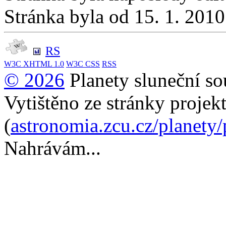
Stránka byla od 15. 1. 201
RS
W3C
XHTML 1.0
W3C
CSS
RSS
© 2026
Planety sluneční so
Vytištěno ze stránky projek
(
astronomia.zcu.cz/planety
Nahrávám...