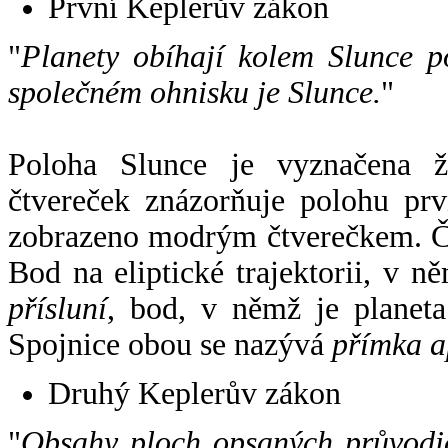
První Keplerův zákon
"
Planety obíhají kolem Slunce p
společném ohnisku je Slunce.
"
Poloha Slunce je vyznačena 
čtvereček znázorňuje polohu pr
zobrazeno modrým čtverečkem. Če
Bod na eliptické trajektorii, v n
přísluní
, bod, v němž je planet
Spojnice obou se nazývá
přímka a
Druhý Keplerův zákon
"
Obsahy ploch opsaných průvodič