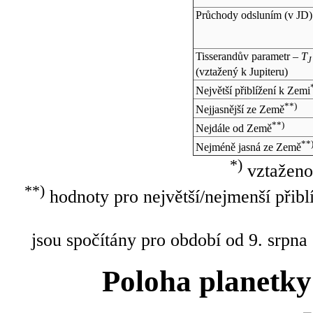
Průchody odsluním (v
JD
)
Tisserandův parametr –
T
J
(vztažený k Jupiteru)
Největší přiblížení k Zemi
**)
Nejjasnější ze Země
**)
Nejdále od Země
**
Nejméně jasná ze Země
*)
vztaženo
**)
hodnoty pro největší/nejmenší přibl
jsou spočítány pro období od 9. srpna
Poloha planetky