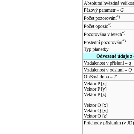
Absolutní hvězdná velikos
Fázový parametr –
G
*)
Počet pozorování
*)
Počet opozic
*)
Pozorována v letech
*)
Poslední pozorování
Typ planetky
Odvozené údaje z 
Vzdálenost v přísluní –
q
Vzdálenost v odsluní –
Q
Oběžná doba –
T
Vektor P [x]
Vektor P [y]
Vektor P [z]
Vektor Q [x]
Vektor Q [y]
Vektor Q [z]
Průchody přísluním (v
JD
)