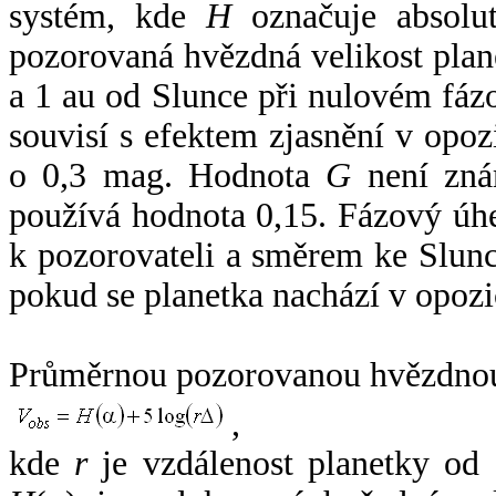
systém, kde
H
označuje absolut
pozorovaná hvězdná velikost plan
a 1 au od Slunce při nulovém fá
souvisí s efektem zjasnění v opoz
o 0,3 mag. Hodnota
G
není zná
používá hodnota 0,15. Fázový úh
k pozorovateli a směrem ke Slunc
pokud se planetka nachází v opozi
Průměrnou pozorovanou hvězdnou 
,
kde
r
je vzdálenost planetky od