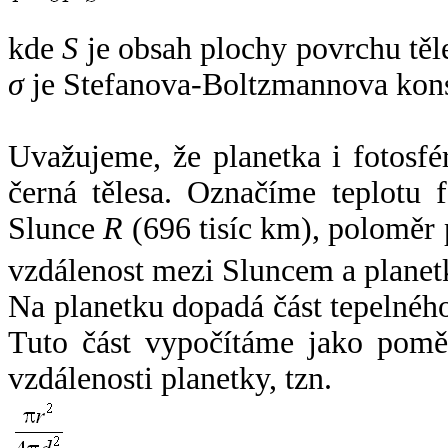
kde
S
je obsah plochy povrchu těl
σ
je Stefanova-Boltzmannova kons
Uvažujeme, že planetka i fotosfér
černá tělesa. Označíme teplotu 
Slunce
R
(696 tisíc km), poloměr
vzdálenost mezi Sluncem a plane
Na planetku dopadá část tepelnéh
Tuto část vypočítáme jako pomě
vzdálenosti planetky, tzn.