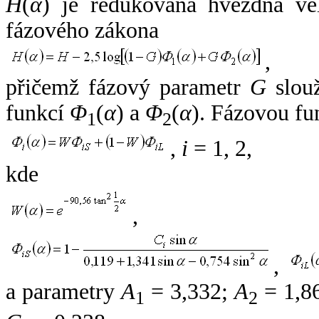
H
(
α
) je redukovaná hvězdná vel
fázového zákona
,
přičemž fázový parametr
G
slouž
funkcí
Φ
(
α
) a
Φ
(
α
). Fázovou fu
1
2
,
i
= 1, 2,
kde
,
,
a parametry
A
= 3,332;
A
= 1,8
1
2