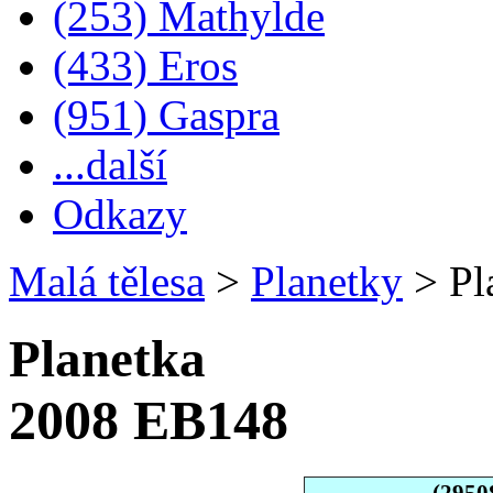
(253) Mathylde
(433) Eros
(951) Gaspra
...další
Odkazy
Malá tělesa
>
Planetky
>
Pl
Planetka
2008 EB148
(2950