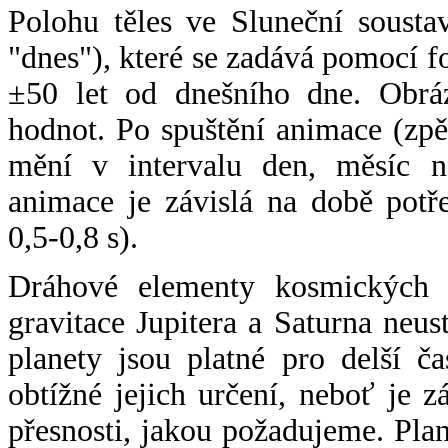
Polohu těles ve Sluneční sousta
"dnes"), které se zadává pomocí 
±50 let od dnešního dne. Obráz
hodnot. Po spuštění animace (zpě
mění v intervalu den, měsíc ne
animace je závislá na době potř
0,5-0,8 s).
Dráhové elementy kosmických t
gravitace Jupitera a Saturna neu
planety jsou platné pro delší č
obtížné jejich určení, neboť je 
přesnosti, jakou požadujeme. Pla