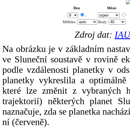
Den
Měsíc
.
Měřítko:
Body
:
Zdroj dat:
IAU
Na obrázku je v základním nastav
ve Sluneční soustavě v rovině ek
podle vzdálenosti planetky v odsl
planetky vykreslila a optimálně
které lze změnit z vybraných h
trajektorií) některých planet Sl
naznačuje, zda se planetka nacház
ní (červeně).