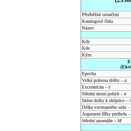
Předběžné označení
Katalogové číslo
Název
Kdy
Kde
Kým
E
(Ekv
Epocha
Velká poloosa dráhy –
a
Excentricita –
e
Střední denní pohyb –
n
Sklon dráhy k ekliptice –
i
Délka vzestupného uzlu –
Argument šířky perihelu 
Střední anomálie –
M