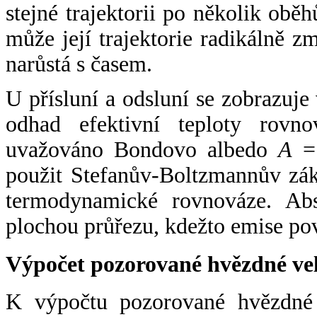
stejné trajektorii po několik oběh
může její trajektorie radikálně zm
narůstá s časem.
U přísluní a odsluní se zobrazuje
odhad efektivní teploty rovno
uvažováno Bondovo albedo
A
= 
použit Stefanův-Boltzmannův zák
termodynamické rovnováze. Abs
plochou průřezu, kdežto emise po
Výpočet pozorované hvězdné ve
K výpočtu pozorované hvězdné v