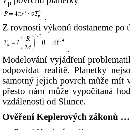
T
povrchu planetky
p
.
Z rovnosti výkonů dostaneme po 
.
Modelování vyjádření problemati
odpovídat realitě. Planetky nejso
samotný jejich povrch může mít v
přesto nám může vypočítaná hodn
vzdálenosti od Slunce.
Ověření Keplerových zákonů …