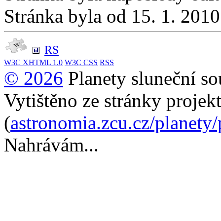
Stránka byla od 15. 1. 201
RS
W3C
XHTML 1.0
W3C
CSS
RSS
© 2026
Planety sluneční so
Vytištěno ze stránky projek
(
astronomia.zcu.cz/planety
Nahrávám...