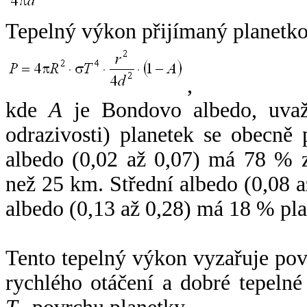
Tepelný výkon přijímaný planetko
,
kde
A
je Bondovo albedo, uvaž
odrazivosti) planetek se obecně
albedo (0,02 až 0,07) má 78 % z
než 25 km. Střední albedo (0,08 
albedo (0,13 až 0,28) má 18 % pla
Tento tepelný výkon vyzařuje po
rychlého otáčení a dobré tepelné