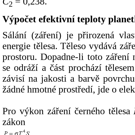
C
= 0,238.
2
Výpočet efektivní teploty plan
Sálání (záření) je přirozená vla
energie tělesa. Těleso vydává zá
prostoru. Dopadne-li toto záření n
se odráží a část prochází tělesem
závisí na jakosti a barvě povrch
žádné hmotné prostředí, jde o ele
Pro výkon záření černého tělesa
zákon