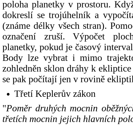
poloha planetky v prostoru. Kdy
dokreslí se trojúhelník a vypoč
(známe délky všech stran). Pomo
označení zruší. Výpočet ploch
planetky, pokud je časový interval
Body lze vybrat i mimo trajekto
zohledněn sklon dráhy k ekliptice
se pak počítají jen v rovině eklipti
Třetí Keplerův zákon
"
Poměr druhých mocnin oběžných
třetích mocnin jejich hlavních pol