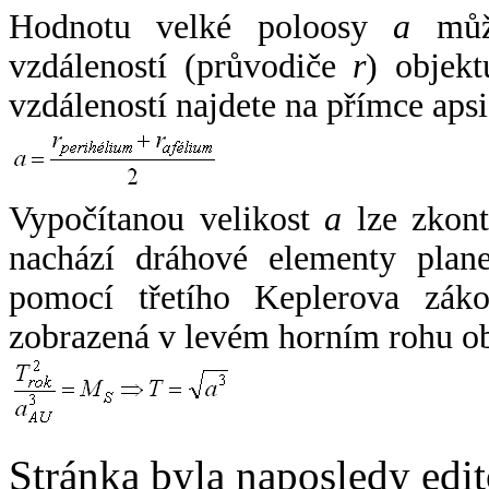
Hodnotu velké poloosy
a
může
vzdáleností (průvodiče
r
) objekt
vzdáleností najdete na přímce apsi
Vypočítanou velikost
a
lze zkont
nachází dráhové elementy plane
pomocí třetího Keplerova zák
zobrazená v levém horním rohu o
Stránka byla naposledy edi