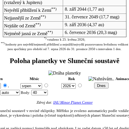
(vztažený k Jupiteru)
**)
8. září 2044
(1,77 au)
Největší přiblížení k Zemi
**)
31. července 2049
(17,7 mag)
Nejjasnější ze Země
**)
9. září 2036
(4,37 au)
Nejdále od Země
**)
6. července 2036
(20,3 mag)
Nejméně jasná ze Země
*)
vztaženo k 25. května 2026;
**)
hodnoty pro největší/nejmenší přiblížení a nejnižší/nejvyšší pozorovanou hvězdnou velikost
jsou spočítány pro období od 7. srpna 2026 do 31. prosince 2050 s intervalem 1 den.
Poloha planetky ve Sluneční soustavě
en
Měsíc
Rok
Animac
.
:
Body
:
Zdroj dat:
IAU Minor Planet Center
eční soustavě v rovině ekliptiky. Měřítko je zvoleno automaticky podle vzdálenost
not, je vykreslena i poloha (včetně trajektorií) některých planet Sluneční soustavy
, které se zadává pomocí formuláře pod obrázkem. Lze zadat datum ±50 let od dneš