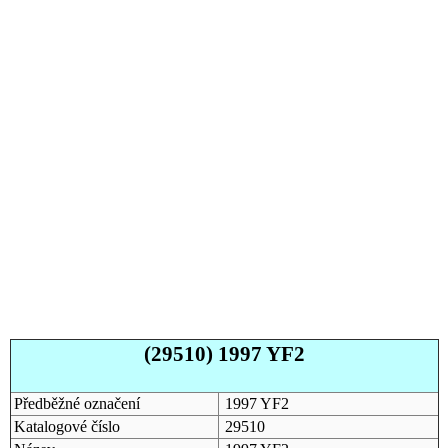
(29510) 1997 YF2
Předběžné označení
1997 YF2
Katalogové číslo
29510