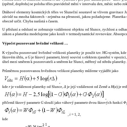
(zpětně, dopředu) se poloha těles pravidelně mění v intervalu den, měsíc nebo ro
Dráhové elementy kosmických těles ve Sluneční soustavě se vlivem gravitace Jup
závislé na mnoha faktorech - zejména na přesnosti, jakou požadujeme. Planetka se
obecně určit. Chyba narůstá s časem.
U přísluní a odsluní se zobrazuje vzdálenost objektu od Slunce, rychlost a od
zákon a planetku modelujeme jako kouli v termodynamické rovnováze. Absorpce 
Výpočet pozorované hvězdné velikosti …
K výpočtu pozorované hvězdné velikosti planetky je použit tzv. HG-systém, kd
fázovém úhlu, a
G
je fázový parametr, který souvisí s efektem zjasnění v opozic
úhel mezi směrem k pozorovateli a směrem ke Slunci, měřený od středu planetky. 
Průměrnou pozorovanou hvězdnou velikost planetky můžeme vyjádřit jako
,
kde
r
je vzdálenost planetky od Slunce,
Δ
je její vzdálenost od Země a
H
(
α
) je r
,
přičemž fázový parametr
G
slouží jako váhový parametr dvou fázových funkcí
Φ
,
i
= 1, 2,
kde