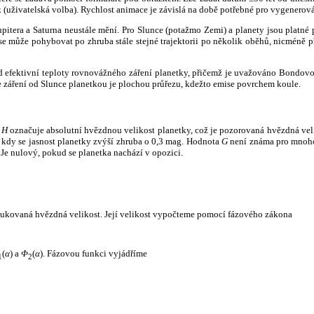
k (uživatelská volba). Rychlost animace je závislá na době potřebné pro vygenerová
itera a Saturna neustále mění. Pro Slunce (potažmo Zemi) a planety jsou platné p
 může pohybovat po zhruba stále stejné trajektorii po několik oběhů, nicméně při p
had efektivní teploty rovnovážného záření planetky, přičemž je uvažováno Bondov
záření od Slunce planetkou je plochou průřezu, kdežto emise povrchem koule.
e
H
označuje absolutní hvězdnou velikost planetky, což je pozorovaná hvězdná veli
i, kdy se jasnost planetky zvýší zhruba o 0,3 mag. Hodnota
G
není známa pro mnoho 
Je nulový, pokud se planetka nachází v opozici.
edukovaná hvězdná velikost. Její velikost vypočteme pomocí fázového zákona
(
α
) a
Φ
(
α
). Fázovou funkci vyjádříme
1
2