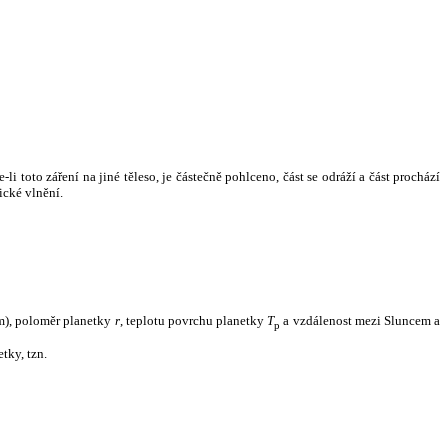
i toto záření na jiné těleso, je částečně pohlceno, část se odráží a část prochází
ické vlnění.
m), poloměr planetky
r
, teplotu povrchu planetky
T
a vzdálenost mezi Sluncem a
p
tky, tzn.