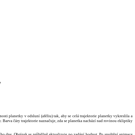
e
i planetky v odsluní (aféliu) tak, aby se celá trajektorie planetky vykreslila a
. Barva čáry trajektorie naznačuje, zda se planetka nachází nad rovinou ekliptiky
ního dne. Obrázek se průběžně aktualizuje po zadání hodnot. Po spuštění animace