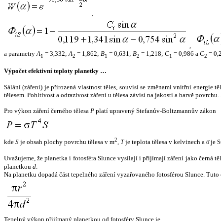
,
,
a parametry
A
= 3,332;
A
= 1,862;
B
= 0,631;
B
= 1,218;
C
= 0,986 a
C
= 0,
1
2
1
2
1
2
Výpočet efektivní teploty planetky …
Sálání (záření) je přirozená vlastnost těles, souvisí se změnami vnitřní energie 
tělesem. Pohltivost a odrazivost záření u tělesa závisí na jakosti a barvě povrch
Pro výkon záření černého tělesa
P
platí upravený Stefanův-Boltzmannův zákon
2
kde
S
je obsah plochy povrchu tělesa v m
,
T
je teplota tělesa v kelvinech a
σ
je S
Uvažujeme, že planetka i fotosféra Slunce vysílají i přijímají záření jako černá 
planetkou
d
.
Na planetku dopadá část tepelného záření vyzařovaného fotosférou Slunce. Tuto 
Tepelný výkon přijímaný planetkou od fotosféry Slunce je