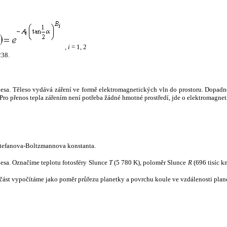
,
i
= 1, 2
238.
tělesa. Těleso vydává záření ve formě elektromagnetických vln do prostoru. Dopadne-l
u. Pro přenos tepla zářením není potřeba žádné hmotné prostředí, jde o elektromagnet
tefanova-Boltzmannova konstanta.
tělesa. Označíme teplotu fotosféry Slunce
T
(5 780 K), poloměr Slunce
R
(696 tisíc k
část vypočítáme jako poměr průřezu planetky a povrchu koule ve vzdálenosti plane