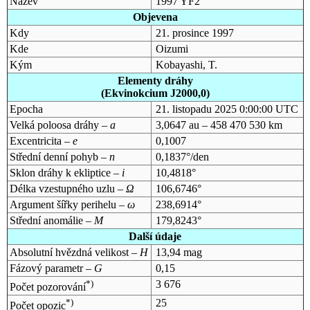
Název
1997 YF2
Objevena
Kdy
21. prosince 1997
Kde
Oizumi
Kým
Kobayashi, T.
Elementy dráhy
(Ekvinokcium J2000,0)
Epocha
21. listopadu 2025 0:00:00 UTC
Velká poloosa dráhy –
a
3,0647 au – 458 470 530 km
Excentricita –
e
0,1007
Střední denní pohyb –
n
0,1837°/den
Sklon dráhy k ekliptice –
i
10,4818°
Délka vzestupného uzlu –
Ω
106,6746°
Argument šířky perihelu –
ω
238,6914°
Střední anomálie –
M
179,8243°
Další údaje
Absolutní hvězdná velikost –
H
13,94 mag
Fázový parametr –
G
0,15
*)
3 676
Počet pozorování
*)
25
Počet opozic