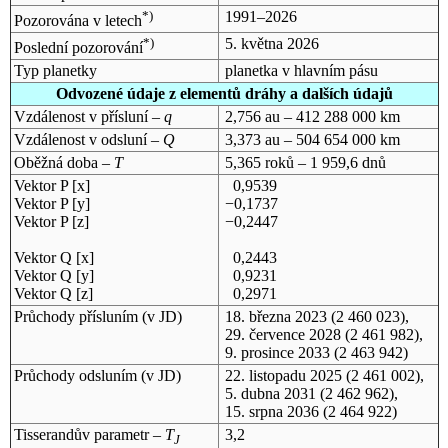
*)
1991–2026
Pozorována v letech
*)
5. května 2026
Poslední pozorování
Typ planetky
planetka v hlavním pásu
Odvozené údaje z elementů dráhy a dalších údajů
Vzdálenost v přísluní –
q
2,756 au – 412 288 000 km
Vzdálenost v odsluní –
Q
3,373 au – 504 654 000 km
Oběžná doba –
T
5,365 roků – 1 959,6 dnů
Vektor P [x]
0,9539
Vektor P [y]
−0,1737
Vektor P [z]
−0,2447
Vektor Q [x]
0,2443
Vektor Q [y]
0,9231
Vektor Q [z]
0,2971
Průchody přísluním (v
JD
)
18. března 2023
(2 460 023),
29. července 2028
(2 461 982),
9. prosince 2033
(2 463 942)
Průchody odsluním (v
JD
)
22. listopadu 2025
(2 461 002),
5. dubna 2031
(2 462 962),
15. srpna 2036
(2 464 922)
Tisserandův parametr –
T
3,2
J