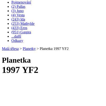
Pojmenování
(2) Pallas
(3) Juno
(4) Vesta
(243) Ida
(253) Mathylde
(433) Eros
(951) Gaspra
...další
Odkazy
Malá tělesa
>
Planetky
>
Planetka 1997 YF2
Planetka
1997 YF2