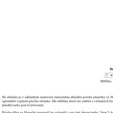
D
Měřítko
Na obrázku je v základním nastavení znázorněna aktuální poloha planetky ve Slun
optimálně vyplnila plochu obrázku. Dle měřítka, které lze změnit z vybraných hod
(modře) nebo pod ní (červeně).
Polohu těles ve Sluneční soustavě lze vykreslit i pro jiné datum (nebo "dnes")