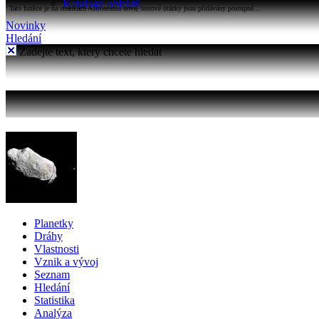
Katalogy objektů
Tato funkce je na stránkách Astronomia nová, testové otázky jsou přidávány postupně...
Novinky
Hledání
Zadejte text, který chcete hledat
Planetky
Dráhy
Vlastnosti
Vznik a vývoj
Seznam
Hledání
Statistika
Analýza