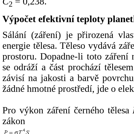
C
= 0,238.
2
Výpočet efektivní teploty plan
Sálání (záření) je přirozená vla
energie tělesa. Těleso vydává zá
prostoru. Dopadne-li toto záření n
se odráží a část prochází tělesem
závisí na jakosti a barvě povrch
žádné hmotné prostředí, jde o ele
Pro výkon záření černého tělesa
zákon