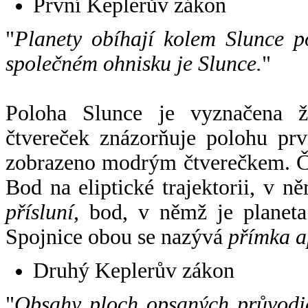
První Keplerův zákon
"
Planety obíhají kolem Slunce p
společném ohnisku je Slunce.
"
Poloha Slunce je vyznačena 
čtvereček znázorňuje polohu pr
zobrazeno modrým čtverečkem. Če
Bod na eliptické trajektorii, v n
přísluní
, bod, v němž je planet
Spojnice obou se nazývá
přímka a
Druhý Keplerův zákon
"
Obsahy ploch opsaných průvodič