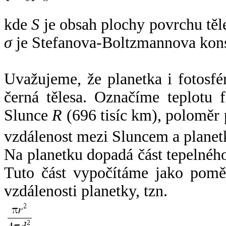
kde
S
je obsah plochy povrchu těl
σ
je Stefanova-Boltzmannova kons
Uvažujeme, že planetka i fotosfér
černá tělesa. Označíme teplotu 
Slunce
R
(696 tisíc km), poloměr
vzdálenost mezi Sluncem a plane
Na planetku dopadá část tepelnéh
Tuto část vypočítáme jako pomě
vzdálenosti planetky, tzn.