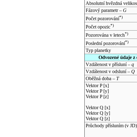
Absolutní hvězdná velikos
Fázový parametr –
G
*)
Počet pozorování
*)
Počet opozic
*)
Pozorována v letech
*)
Poslední pozorování
Typ planetky
Odvozené údaje z 
Vzdálenost v přísluní –
q
Vzdálenost v odsluní –
Q
Oběžná doba –
T
Vektor P [x]
Vektor P [y]
Vektor P [z]
Vektor Q [x]
Vektor Q [y]
Vektor Q [z]
Průchody přísluním (v
JD
)