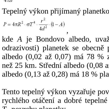
Tepelný výkon přijímaný planetko
,
kde
A
je Bondovo albedo, uvaž
odrazivosti) planetek se obecně
albedo (0,02 až 0,07) má 78 % z
než 25 km. Střední albedo (0,08 
albedo (0,13 až 0,28) má 18 % pla
Tento tepelný výkon vyzařuje po
rychlého otáčení a dobré tepelné