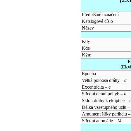
Předběžné označení
Katalogové číslo
Název
Kdy
Kde
Kým
E
(Ekv
Epocha
Velká poloosa dráhy –
a
Excentricita –
e
Střední denní pohyb –
n
Sklon dráhy k ekliptice –
i
Délka vzestupného uzlu –
Argument šířky perihelu 
Střední anomálie –
M