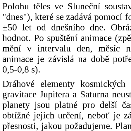
Polohu těles ve Sluneční sousta
"dnes"), které se zadává pomocí 
±50 let od dnešního dne. Obráz
hodnot. Po spuštění animace (zpě
mění v intervalu den, měsíc ne
animace je závislá na době potř
0,5-0,8 s).
Dráhové elementy kosmických t
gravitace Jupitera a Saturna neu
planety jsou platné pro delší č
obtížné jejich určení, neboť je 
přesnosti, jakou požadujeme. Pla