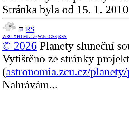
Stránka byla od 15. 1. 201
RS
W3C
XHTML 1.0
W3C
CSS
RSS
© 2026
Planety sluneční so
Vytištěno ze stránky projek
(
astronomia.zcu.cz/planety
Nahrávám...