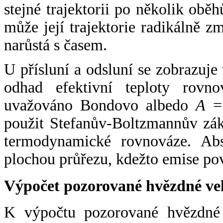
stejné trajektorii po několik oběh
může její trajektorie radikálně zm
narůstá s časem.
U přísluní a odsluní se zobrazuje
odhad efektivní teploty rovno
uvažováno Bondovo albedo
A
= 
použit Stefanův-Boltzmannův zák
termodynamické rovnováze. Abs
plochou průřezu, kdežto emise po
Výpočet pozorované hvězdné ve
K výpočtu pozorované hvězdné v