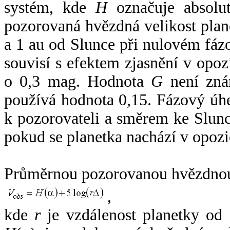
systém, kde
H
označuje absolut
pozorovaná hvězdná velikost plan
a 1 au od Slunce při nulovém fá
souvisí s efektem zjasnění v opoz
o 0,3 mag. Hodnota
G
není zná
používá hodnota 0,15. Fázový úh
k pozorovateli a směrem ke Slunc
pokud se planetka nachází v opozi
Průměrnou pozorovanou hvězdnou 
,
kde
r
je vzdálenost planetky od