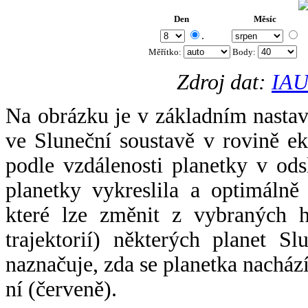
Den
Měsíc
.
Měřítko:
Body
:
Zdroj dat:
IAU
Na obrázku je v základním nastav
ve Sluneční soustavě v rovině ek
podle vzdálenosti planetky v odsl
planetky vykreslila a optimálně
které lze změnit z vybraných h
trajektorií) některých planet Sl
naznačuje, zda se planetka nacház
ní (červeně).