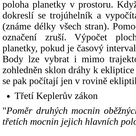
poloha planetky v prostoru. Kdy
dokreslí se trojúhelník a vypoč
(známe délky všech stran). Pomo
označení zruší. Výpočet ploch
planetky, pokud je časový interval
Body lze vybrat i mimo trajekto
zohledněn sklon dráhy k ekliptice
se pak počítají jen v rovině eklipti
Třetí Keplerův zákon
"
Poměr druhých mocnin oběžných
třetích mocnin jejich hlavních pol