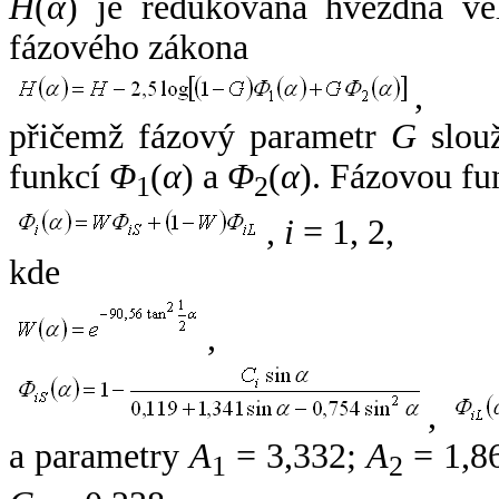
H
(
α
) je redukovaná hvězdná vel
fázového zákona
,
přičemž fázový parametr
G
slouž
funkcí
Φ
(
α
) a
Φ
(
α
). Fázovou fu
1
2
,
i
= 1, 2,
kde
,
,
a parametry
A
= 3,332;
A
= 1,8
1
2