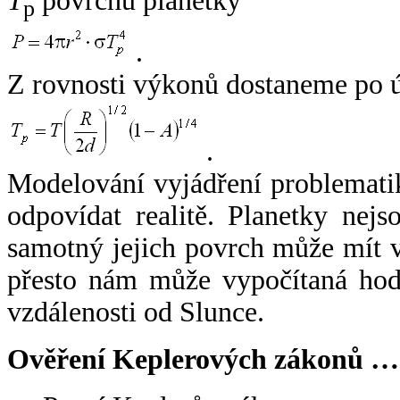
T
povrchu planetky
p
.
Z rovnosti výkonů dostaneme po 
.
Modelování vyjádření problemati
odpovídat realitě. Planetky nejso
samotný jejich povrch může mít v
přesto nám může vypočítaná hodn
vzdálenosti od Slunce.
Ověření Keplerových zákonů …