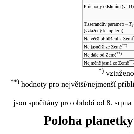
Průchody odsluním (v
JD
)
Tisserandův parametr –
T
J
(vztažený k Jupiteru)
Největší přiblížení k Zemi
**)
Nejjasnější ze Země
**)
Nejdále od Země
**
Nejméně jasná ze Země
*)
vztaženo
**)
hodnoty pro největší/nejmenší přibl
jsou spočítány pro období od 8. srpna
Poloha planetky