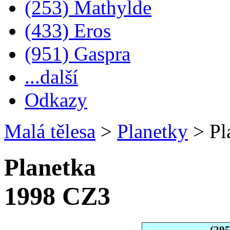
(253) Mathylde
(433) Eros
(951) Gaspra
...další
Odkazy
Malá tělesa
>
Planetky
>
Pl
Planetka
1998 CZ3
(29