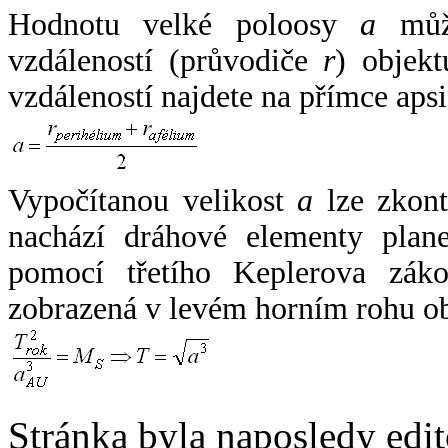
Hodnotu velké poloosy
a
může
vzdáleností (průvodiče
r
) objekt
vzdáleností najdete na přímce apsi
Vypočítanou velikost
a
lze zkont
nachází dráhové elementy plane
pomocí třetího Keplerova zák
zobrazená v levém horním rohu o
Stránka byla naposledy edi