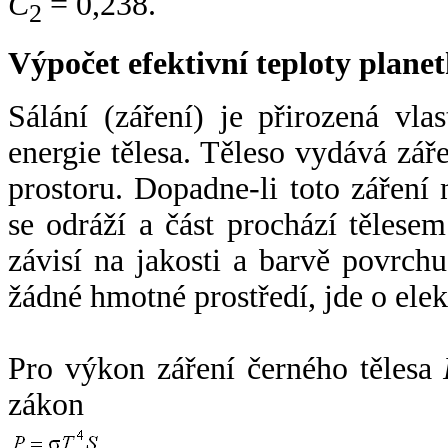
C
= 0,238.
2
Výpočet efektivní teploty plan
Sálání (záření) je přirozená vla
energie tělesa. Těleso vydává zá
prostoru. Dopadne-li toto záření n
se odráží a část prochází tělesem
závisí na jakosti a barvě povrch
žádné hmotné prostředí, jde o ele
Pro výkon záření černého tělesa
zákon