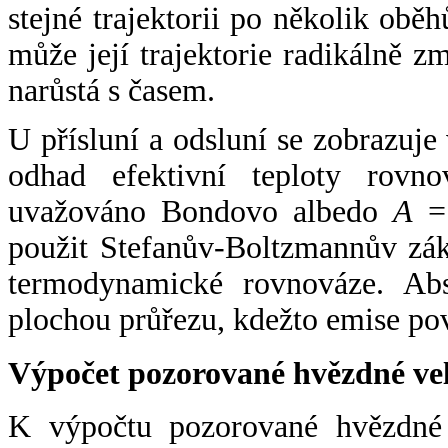
stejné trajektorii po několik oběh
může její trajektorie radikálně zm
narůstá s časem.
U přísluní a odsluní se zobrazuje
odhad efektivní teploty rovno
uvažováno Bondovo albedo
A
= 
použit Stefanův-Boltzmannův zák
termodynamické rovnováze. Abs
plochou průřezu, kdežto emise po
Výpočet pozorované hvězdné ve
K výpočtu pozorované hvězdné v