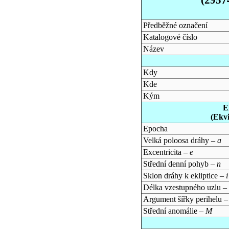
Předběžné označení
Katalogové číslo
Název
Kdy
Kde
Kým
E
(Ekv
Epocha
Velká poloosa dráhy –
a
Excentricita –
e
Střední denní pohyb –
n
Sklon dráhy k ekliptice –
i
Délka vzestupného uzlu –
Argument šířky perihelu 
Střední anomálie –
M