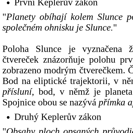
První Keplerův zákon
"
Planety obíhají kolem Slunce p
společném ohnisku je Slunce.
"
Poloha Slunce je vyznačena 
čtvereček znázorňuje polohu pr
zobrazeno modrým čtverečkem. Če
Bod na eliptické trajektorii, v n
přísluní
, bod, v němž je planet
Spojnice obou se nazývá
přímka a
Druhý Keplerův zákon
"
Obsahy ploch opsaných průvodič