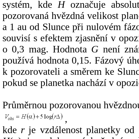
systém, kde
H
označuje absolut
pozorovaná hvězdná velikost plan
a 1 au od Slunce při nulovém fá
souvisí s efektem zjasnění v opoz
o 0,3 mag. Hodnota
G
není zná
používá hodnota 0,15. Fázový úh
k pozorovateli a směrem ke Slunc
pokud se planetka nachází v opozi
Průměrnou pozorovanou hvězdnou 
,
kde
r
je vzdálenost planetky od