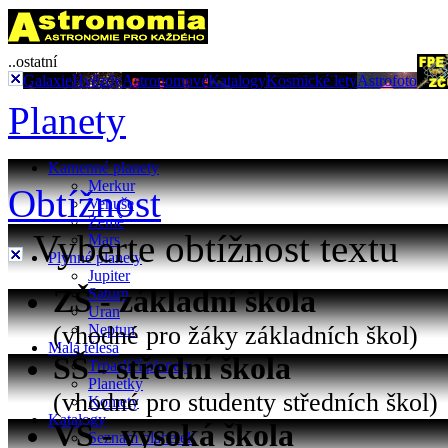
..ostatní
Galaxie
Hvězdy
Astronomové
Katalogy
Kosmické lety
Astrofoto
Planety
Kamenné planety
Merkur
Obtížnost
Venuše
Země
Vyberte obtížnost textu
Mars
Plynné planety
Jupiter
ZŠ - základní škola
Saturn
Uran
(vhodné pro žáky základních škol)
Neptun
Malá tělesa
SŠ - střední škola
Trpasličí planety
Planetky
(vhodné pro studenty středních škol)
Komety
Katalogy
VŠ - vysoká škola
Seznam planetek