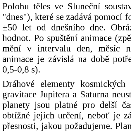
Polohu těles ve Sluneční sousta
"dnes"), které se zadává pomocí 
±50 let od dnešního dne. Obráz
hodnot. Po spuštění animace (zpě
mění v intervalu den, měsíc ne
animace je závislá na době potř
0,5-0,8 s).
Dráhové elementy kosmických t
gravitace Jupitera a Saturna neu
planety jsou platné pro delší č
obtížné jejich určení, neboť je 
přesnosti, jakou požadujeme. Pla