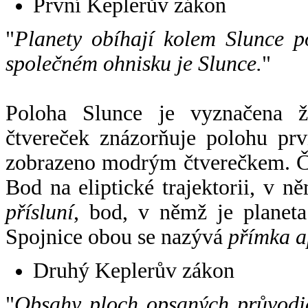
První Keplerův zákon
"
Planety obíhají kolem Slunce p
společném ohnisku je Slunce.
"
Poloha Slunce je vyznačena 
čtvereček znázorňuje polohu pr
zobrazeno modrým čtverečkem. Če
Bod na eliptické trajektorii, v n
přísluní
, bod, v němž je planet
Spojnice obou se nazývá
přímka a
Druhý Keplerův zákon
"
Obsahy ploch opsaných průvodič