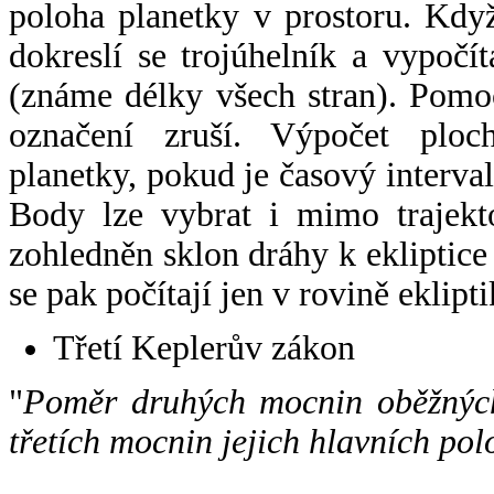
poloha planetky v prostoru. Kdy
dokreslí se trojúhelník a vypoč
(známe délky všech stran). Pomo
označení zruší. Výpočet ploch
planetky, pokud je časový interval
Body lze vybrat i mimo trajekto
zohledněn sklon dráhy k ekliptice
se pak počítají jen v rovině eklipti
Třetí Keplerův zákon
"
Poměr druhých mocnin oběžných
třetích mocnin jejich hlavních pol