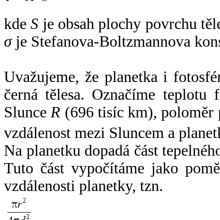
kde
S
je obsah plochy povrchu těl
σ
je Stefanova-Boltzmannova kons
Uvažujeme, že planetka i fotosfér
černá tělesa. Označíme teplotu 
Slunce
R
(696 tisíc km), poloměr
vzdálenost mezi Sluncem a plane
Na planetku dopadá část tepelnéh
Tuto část vypočítáme jako pomě
vzdálenosti planetky, tzn.