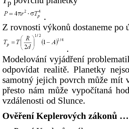
T
povrchu planetky
p
.
Z rovnosti výkonů dostaneme po 
.
Modelování vyjádření problemati
odpovídat realitě. Planetky nejso
samotný jejich povrch může mít v
přesto nám může vypočítaná hodn
vzdálenosti od Slunce.
Ověření Keplerových zákonů …