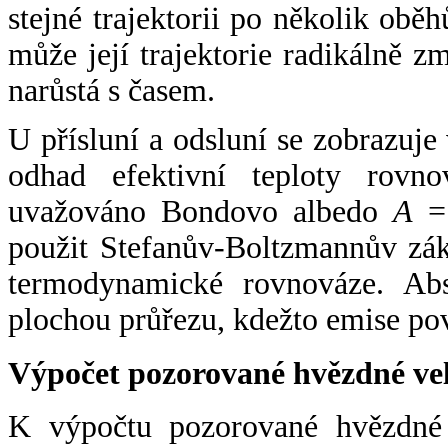
stejné trajektorii po několik oběh
může její trajektorie radikálně zm
narůstá s časem.
U přísluní a odsluní se zobrazuje
odhad efektivní teploty rovno
uvažováno Bondovo albedo
A
= 
použit Stefanův-Boltzmannův zák
termodynamické rovnováze. Abs
plochou průřezu, kdežto emise po
Výpočet pozorované hvězdné ve
K výpočtu pozorované hvězdné v