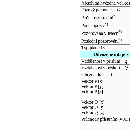
Absolutní hvězdná velikos
Fázový parametr –
G
*)
Počet pozorování
*)
Počet opozic
*)
Pozorována v letech
*)
Poslední pozorování
Typ planetky
Odvozené údaje z 
Vzdálenost v přísluní –
q
Vzdálenost v odsluní –
Q
Oběžná doba –
T
Vektor P [x]
Vektor P [y]
Vektor P [z]
Vektor Q [x]
Vektor Q [y]
Vektor Q [z]
Průchody přísluním (v
JD
)