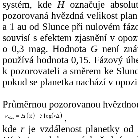
systém, kde
H
označuje absolut
pozorovaná hvězdná velikost plan
a 1 au od Slunce při nulovém fá
souvisí s efektem zjasnění v opoz
o 0,3 mag. Hodnota
G
není zná
používá hodnota 0,15. Fázový úh
k pozorovateli a směrem ke Slunc
pokud se planetka nachází v opozi
Průměrnou pozorovanou hvězdnou 
,
kde
r
je vzdálenost planetky od