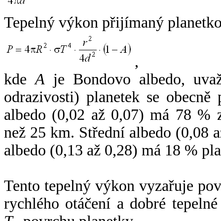
Tepelný výkon přijímaný planetko
,
kde
A
je Bondovo albedo, uvaž
odrazivosti) planetek se obecně
albedo (0,02 až 0,07) má 78 % z
než 25 km. Střední albedo (0,08 
albedo (0,13 až 0,28) má 18 % pla
Tento tepelný výkon vyzařuje po
rychlého otáčení a dobré tepelné