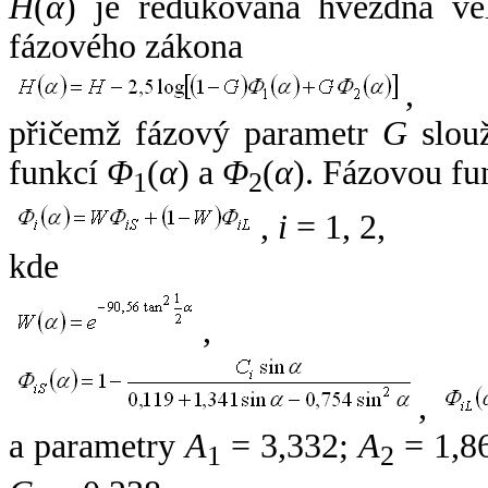
H
(
α
) je redukovaná hvězdná vel
fázového zákona
,
přičemž fázový parametr
G
slouž
funkcí
Φ
(
α
) a
Φ
(
α
). Fázovou fu
1
2
,
i
= 1, 2,
kde
,
,
a parametry
A
= 3,332;
A
= 1,8
1
2