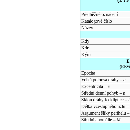
Předběžné označení
Katalogové číslo
Název
Kdy
Kde
Kým
E
(Ekv
Epocha
Velká poloosa dráhy –
a
Excentricita –
e
Střední denní pohyb –
n
Sklon dráhy k ekliptice –
i
Délka vzestupného uzlu –
Argument šířky perihelu 
Střední anomálie –
M