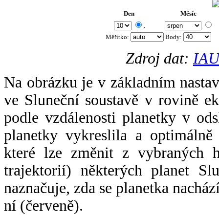
Den
Měsíc
.
Měřítko:
Body
:
Zdroj dat:
IAU
Na obrázku je v základním nastav
ve Sluneční soustavě v rovině ek
podle vzdálenosti planetky v odsl
planetky vykreslila a optimálně
které lze změnit z vybraných h
trajektorií) některých planet Sl
naznačuje, zda se planetka nacház
ní (červeně).