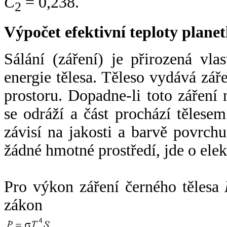
C
= 0,238.
2
Výpočet efektivní teploty plan
Sálání (záření) je přirozená vla
energie tělesa. Těleso vydává zá
prostoru. Dopadne-li toto záření n
se odráží a část prochází tělesem
závisí na jakosti a barvě povrch
žádné hmotné prostředí, jde o ele
Pro výkon záření černého tělesa
zákon