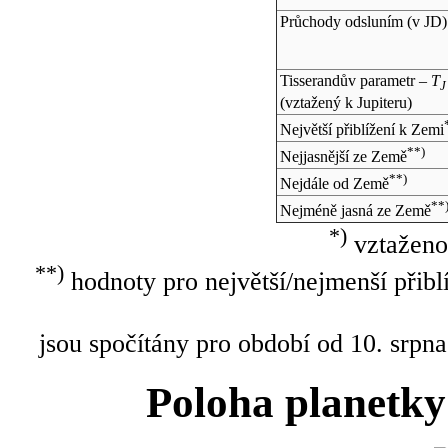
Průchody odsluním (v
JD
)
Tisserandův parametr –
T
J
(vztažený k Jupiteru)
Největší přiblížení k Zemi
**)
Nejjasnější ze Země
**)
Nejdále od Země
**
Nejméně jasná ze Země
*)
vztaženo
**)
hodnoty pro největší/nejmenší přibl
jsou spočítány pro období od 10. srpna
Poloha planetky