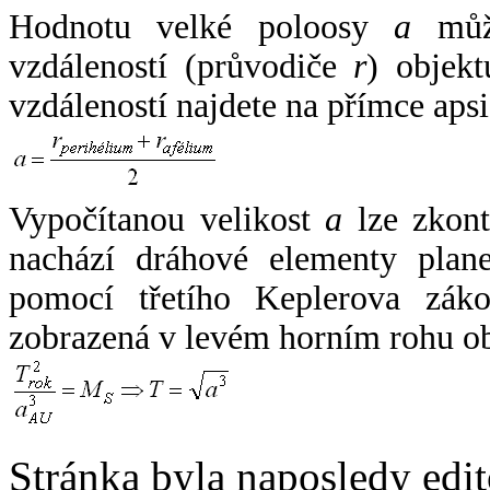
Hodnotu velké poloosy
a
může
vzdáleností (průvodiče
r
) objekt
vzdáleností najdete na přímce apsi
Vypočítanou velikost
a
lze zkont
nachází dráhové elementy plane
pomocí třetího Keplerova zák
zobrazená v levém horním rohu o
Stránka byla naposledy edi