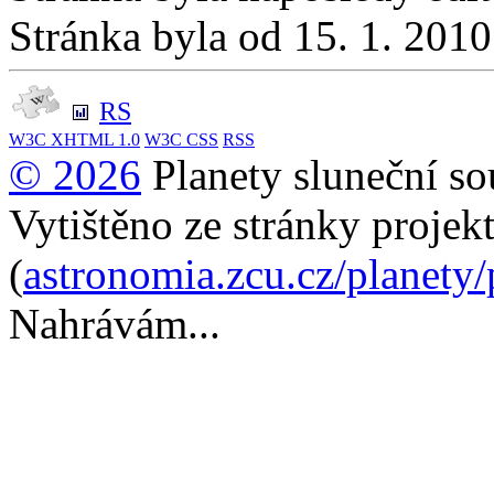
Stránka byla od 15. 1. 201
RS
W3C
XHTML 1.0
W3C
CSS
RSS
© 2026
Planety sluneční so
Vytištěno ze stránky projek
(
astronomia.zcu.cz/planety
Nahrávám...