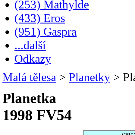
(253) Mathylde
(433) Eros
(951) Gaspra
...další
Odkazy
Malá tělesa
>
Planetky
>
Pl
Planetka
1998 FV54
(295