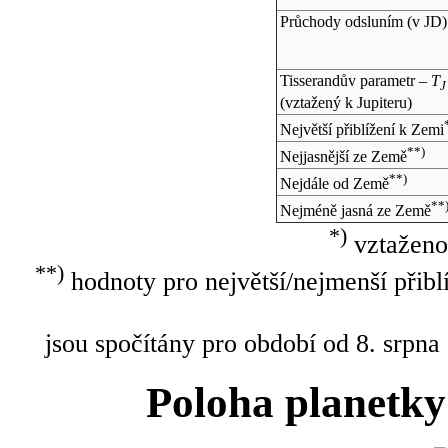
Průchody odsluním (v
JD
)
Tisserandův parametr –
T
J
(vztažený k Jupiteru)
Největší přiblížení k Zemi
**)
Nejjasnější ze Země
**)
Nejdále od Země
**
Nejméně jasná ze Země
*)
vztaženo
**)
hodnoty pro největší/nejmenší přibl
jsou spočítány pro období od 8. srpna
Poloha planetky