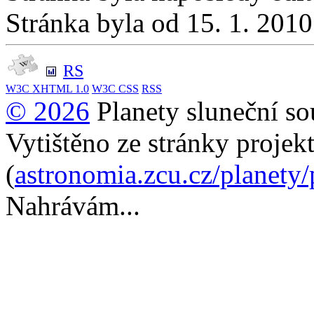
Stránka byla od 15. 1. 201
RS
W3C
XHTML 1.0
W3C
CSS
RSS
© 2026
Planety sluneční so
Vytištěno ze stránky projek
(
astronomia.zcu.cz/planety
Nahrávám...