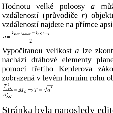
Hodnotu velké poloosy
a
může
vzdáleností (průvodiče
r
) objekt
vzdáleností najdete na přímce apsi
Vypočítanou velikost
a
lze zkont
nachází dráhové elementy plane
pomocí třetího Keplerova zák
zobrazená v levém horním rohu o
Stránka byla naposledy edi