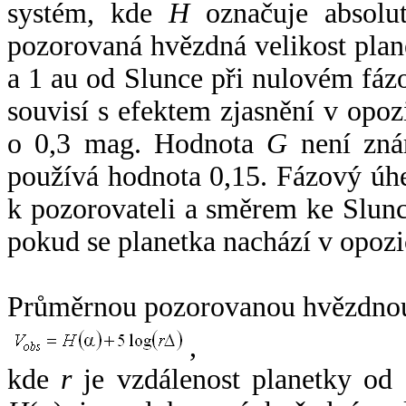
systém, kde
H
označuje absolut
pozorovaná hvězdná velikost plan
a 1 au od Slunce při nulovém fá
souvisí s efektem zjasnění v opoz
o 0,3 mag. Hodnota
G
není zná
používá hodnota 0,15. Fázový úh
k pozorovateli a směrem ke Slunc
pokud se planetka nachází v opozi
Průměrnou pozorovanou hvězdnou 
,
kde
r
je vzdálenost planetky od