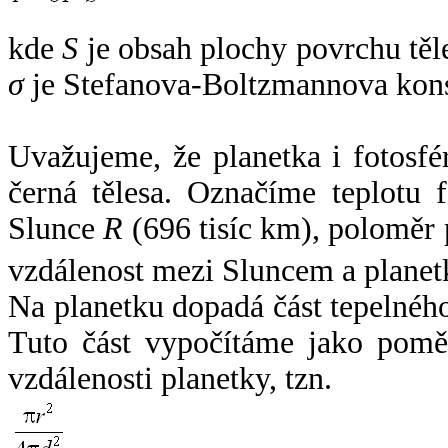
kde
S
je obsah plochy povrchu těl
σ
je Stefanova-Boltzmannova kons
Uvažujeme, že planetka i fotosfér
černá tělesa. Označíme teplotu 
Slunce
R
(696 tisíc km), poloměr
vzdálenost mezi Sluncem a plane
Na planetku dopadá část tepelnéh
Tuto část vypočítáme jako pomě
vzdálenosti planetky, tzn.