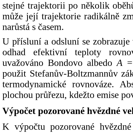
stejné trajektorii po několik oběh
může její trajektorie radikálně zm
narůstá s časem.
U přísluní a odsluní se zobrazuje
odhad efektivní teploty rovno
uvažováno Bondovo albedo
A
= 
použit Stefanův-Boltzmannův zák
termodynamické rovnováze. Abs
plochou průřezu, kdežto emise po
Výpočet pozorované hvězdné ve
K výpočtu pozorované hvězdné v