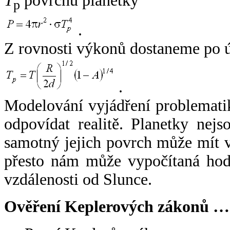
T
povrchu planetky
p
.
Z rovnosti výkonů dostaneme po 
.
Modelování vyjádření problemati
odpovídat realitě. Planetky nejso
samotný jejich povrch může mít v
přesto nám může vypočítaná hodn
vzdálenosti od Slunce.
Ověření Keplerových zákonů …