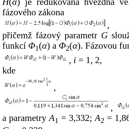
H
(
α
) je redukovaná hvězdná vel
fázového zákona
,
přičemž fázový parametr
G
slouž
funkcí
Φ
(
α
) a
Φ
(
α
). Fázovou fu
1
2
,
i
= 1, 2,
kde
,
,
a parametry
A
= 3,332;
A
= 1,8
1
2