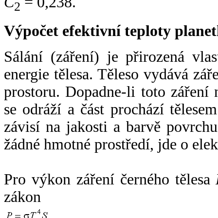
C
= 0,238.
2
Výpočet efektivní teploty plan
Sálání (záření) je přirozená vla
energie tělesa. Těleso vydává zá
prostoru. Dopadne-li toto záření n
se odráží a část prochází tělesem
závisí na jakosti a barvě povrch
žádné hmotné prostředí, jde o ele
Pro výkon záření černého tělesa
zákon