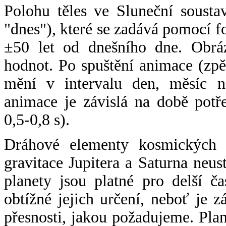
Polohu těles ve Sluneční sousta
"dnes"), které se zadává pomocí 
±50 let od dnešního dne. Obráz
hodnot. Po spuštění animace (zpě
mění v intervalu den, měsíc ne
animace je závislá na době potř
0,5-0,8 s).
Dráhové elementy kosmických t
gravitace Jupitera a Saturna neu
planety jsou platné pro delší č
obtížné jejich určení, neboť je 
přesnosti, jakou požadujeme. Pla