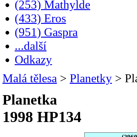
(253) Mathylde
(433) Eros
(951) Gaspra
...další
Odkazy
Malá tělesa
>
Planetky
>
Pl
Planetka
1998 HP134
(296