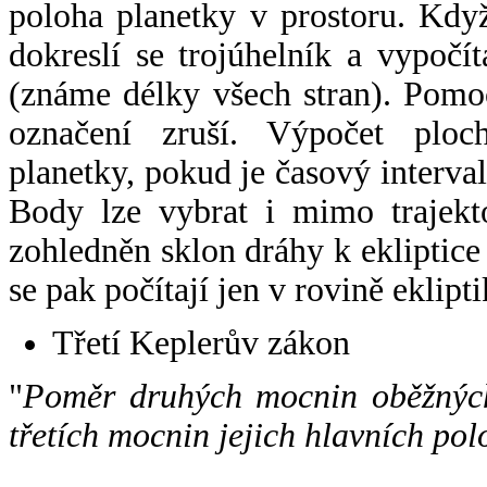
poloha planetky v prostoru. Kdy
dokreslí se trojúhelník a vypoč
(známe délky všech stran). Pomo
označení zruší. Výpočet ploch
planetky, pokud je časový interval
Body lze vybrat i mimo trajekto
zohledněn sklon dráhy k ekliptice
se pak počítají jen v rovině eklipti
Třetí Keplerův zákon
"
Poměr druhých mocnin oběžných
třetích mocnin jejich hlavních pol