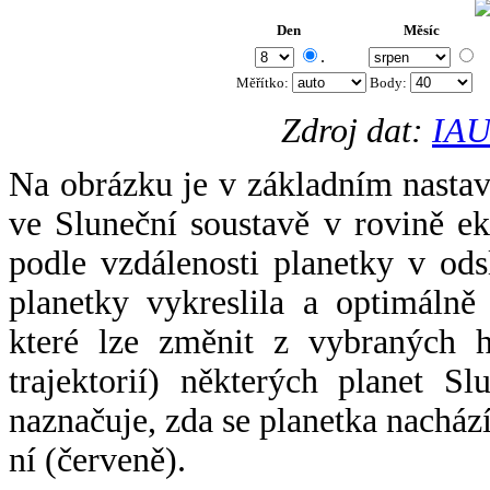
Den
Měsíc
.
Měřítko:
Body
:
Zdroj dat:
IAU
Na obrázku je v základním nastav
ve Sluneční soustavě v rovině ek
podle vzdálenosti planetky v odsl
planetky vykreslila a optimálně
které lze změnit z vybraných h
trajektorií) některých planet Sl
naznačuje, zda se planetka nacház
ní (červeně).