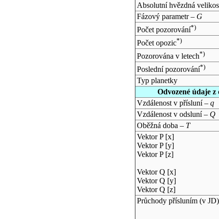
Absolutní hvězdná velikos
Fázový parametr –
G
*)
Počet pozorování
*)
Počet opozic
*)
Pozorována v letech
*)
Poslední pozorování
Typ planetky
Odvozené údaje z 
Vzdálenost v přísluní –
q
Vzdálenost v odsluní –
Q
Oběžná doba –
T
Vektor P [x]
Vektor P [y]
Vektor P [z]
Vektor Q [x]
Vektor Q [y]
Vektor Q [z]
Průchody přísluním (v
JD
)