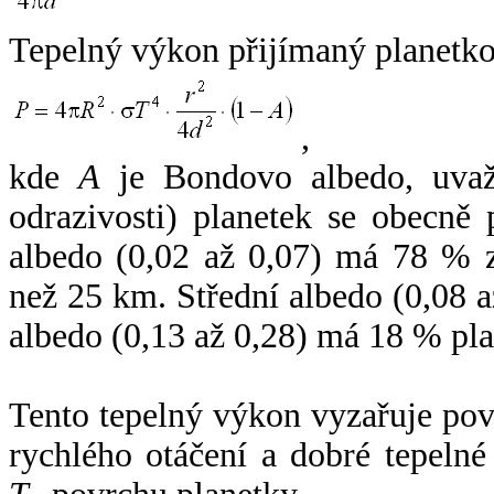
Tepelný výkon přijímaný planetko
,
kde
A
je Bondovo albedo, uvaž
odrazivosti) planetek se obecně
albedo (0,02 až 0,07) má 78 % z
než 25 km. Střední albedo (0,08 
albedo (0,13 až 0,28) má 18 % pla
Tento tepelný výkon vyzařuje po
rychlého otáčení a dobré tepelné