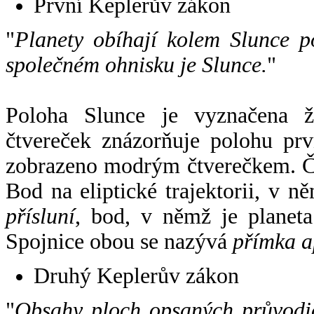
První Keplerův zákon
"
Planety obíhají kolem Slunce p
společném ohnisku je Slunce.
"
Poloha Slunce je vyznačena 
čtvereček znázorňuje polohu pr
zobrazeno modrým čtverečkem. Če
Bod na eliptické trajektorii, v n
přísluní
, bod, v němž je planet
Spojnice obou se nazývá
přímka a
Druhý Keplerův zákon
"
Obsahy ploch opsaných průvodič