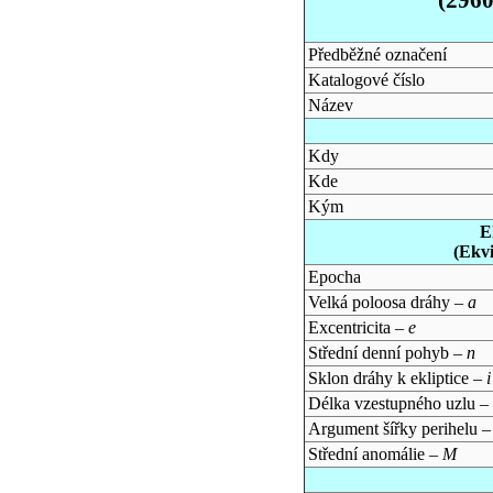
Předběžné označení
Katalogové číslo
Název
Kdy
Kde
Kým
E
(Ekv
Epocha
Velká poloosa dráhy –
a
Excentricita –
e
Střední denní pohyb –
n
Sklon dráhy k ekliptice –
i
Délka vzestupného uzlu –
Argument šířky perihelu 
Střední anomálie –
M