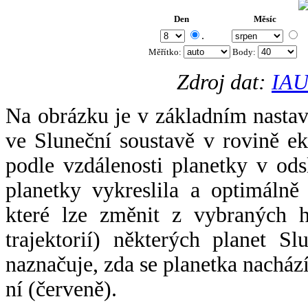
Den
Měsíc
.
Měřítko:
Body
:
Zdroj dat:
IAU
Na obrázku je v základním nastav
ve Sluneční soustavě v rovině ek
podle vzdálenosti planetky v odsl
planetky vykreslila a optimálně
které lze změnit z vybraných h
trajektorií) některých planet Sl
naznačuje, zda se planetka nacház
ní (červeně).