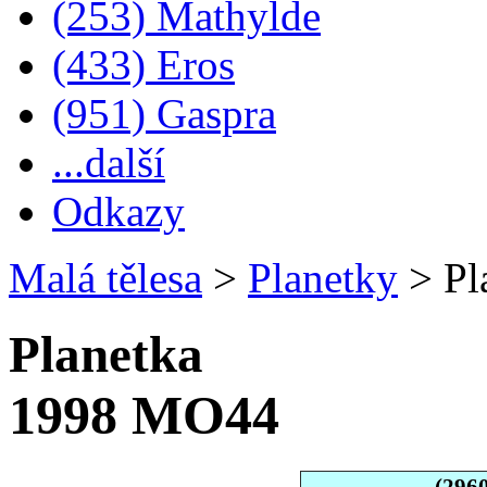
(253) Mathylde
(433) Eros
(951) Gaspra
...další
Odkazy
Malá tělesa
>
Planetky
>
Pl
Planetka
1998 MO44
(296