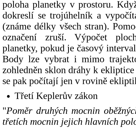
poloha planetky v prostoru. Kdy
dokreslí se trojúhelník a vypoč
(známe délky všech stran). Pomo
označení zruší. Výpočet ploch
planetky, pokud je časový interval
Body lze vybrat i mimo trajekto
zohledněn sklon dráhy k ekliptice
se pak počítají jen v rovině eklipti
Třetí Keplerův zákon
"
Poměr druhých mocnin oběžných
třetích mocnin jejich hlavních pol