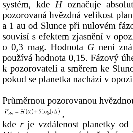
systém, kde
H
označuje absolut
pozorovaná hvězdná velikost plan
a 1 au od Slunce při nulovém fá
souvisí s efektem zjasnění v opoz
o 0,3 mag. Hodnota
G
není zná
používá hodnota 0,15. Fázový úh
k pozorovateli a směrem ke Slunc
pokud se planetka nachází v opozi
Průměrnou pozorovanou hvězdnou 
,
kde
r
je vzdálenost planetky od