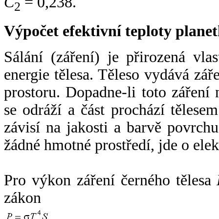
C
= 0,238.
2
Výpočet efektivní teploty plan
Sálání (záření) je přirozená vla
energie tělesa. Těleso vydává zá
prostoru. Dopadne-li toto záření n
se odráží a část prochází tělesem
závisí na jakosti a barvě povrch
žádné hmotné prostředí, jde o ele
Pro výkon záření černého tělesa
zákon