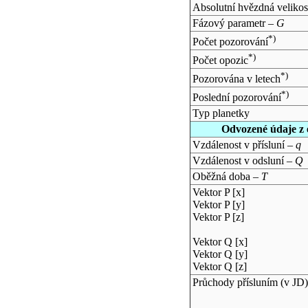
Absolutní hvězdná velikos
Fázový parametr –
G
*)
Počet pozorování
*)
Počet opozic
*)
Pozorována v letech
*)
Poslední pozorování
Typ planetky
Odvozené údaje z 
Vzdálenost v přísluní –
q
Vzdálenost v odsluní –
Q
Oběžná doba –
T
Vektor P [x]
Vektor P [y]
Vektor P [z]
Vektor Q [x]
Vektor Q [y]
Vektor Q [z]
Průchody přísluním (v
JD
)