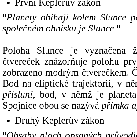
První Keplerův zákon
"
Planety obíhají kolem Slunce p
společném ohnisku je Slunce.
"
Poloha Slunce je vyznačena 
čtvereček znázorňuje polohu pr
zobrazeno modrým čtverečkem. Če
Bod na eliptické trajektorii, v n
přísluní
, bod, v němž je planet
Spojnice obou se nazývá
přímka a
Druhý Keplerův zákon
"
Obsahy ploch opsaných průvodič