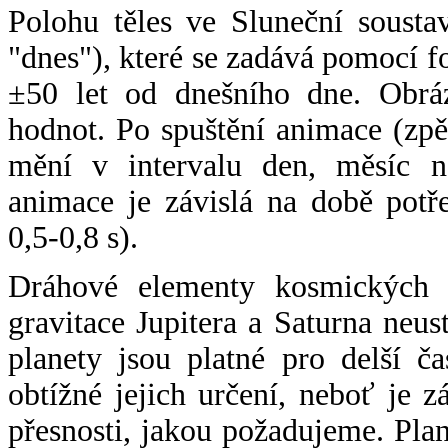
Polohu těles ve Sluneční sousta
"dnes"), které se zadává pomocí 
±50 let od dnešního dne. Obráz
hodnot. Po spuštění animace (zpě
mění v intervalu den, měsíc ne
animace je závislá na době potř
0,5-0,8 s).
Dráhové elementy kosmických t
gravitace Jupitera a Saturna neu
planety jsou platné pro delší č
obtížné jejich určení, neboť je 
přesnosti, jakou požadujeme. Pla