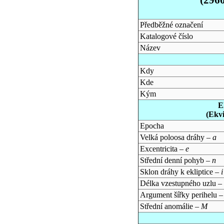
Předběžné označení
Katalogové číslo
Název
Kdy
Kde
Kým
E
(Ekv
Epocha
Velká poloosa dráhy –
a
Excentricita –
e
Střední denní pohyb –
n
Sklon dráhy k ekliptice –
i
Délka vzestupného uzlu –
Argument šířky perihelu 
Střední anomálie –
M