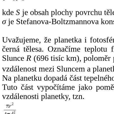
kde
S
je obsah plochy povrchu těl
σ
je Stefanova-Boltzmannova kons
Uvažujeme, že planetka i fotosfér
černá tělesa. Označíme teplotu 
Slunce
R
(696 tisíc km), poloměr
vzdálenost mezi Sluncem a plane
Na planetku dopadá část tepelnéh
Tuto část vypočítáme jako pomě
vzdálenosti planetky, tzn.