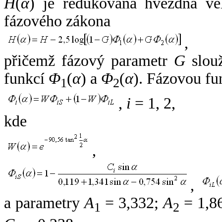
H
(
α
) je redukovaná hvězdná vel
fázového zákona
,
přičemž fázový parametr
G
slouž
funkcí
Φ
(
α
) a
Φ
(
α
). Fázovou fu
1
2
,
i
= 1, 2,
kde
,
,
a parametry
A
= 3,332;
A
= 1,8
1
2