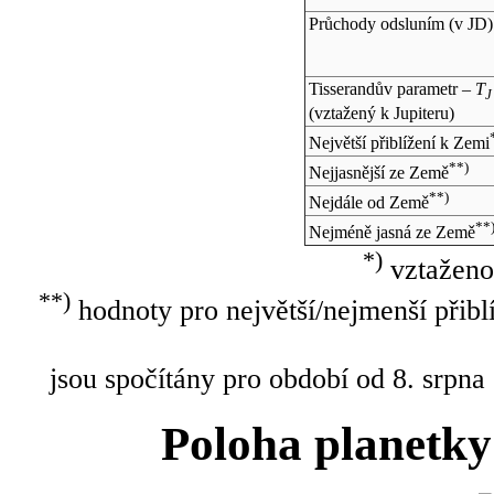
Průchody odsluním (v
JD
)
Tisserandův parametr –
T
J
(vztažený k Jupiteru)
Největší přiblížení k Zemi
**)
Nejjasnější ze Země
**)
Nejdále od Země
**
Nejméně jasná ze Země
*)
vztaženo
**)
hodnoty pro největší/nejmenší přibl
jsou spočítány pro období od 8. srpna
Poloha planetky