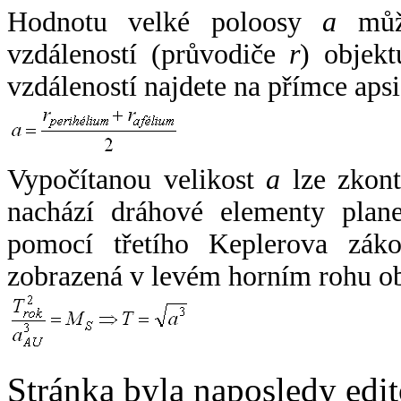
Hodnotu velké poloosy
a
může
vzdáleností (průvodiče
r
) objekt
vzdáleností najdete na přímce apsi
Vypočítanou velikost
a
lze zkont
nachází dráhové elementy plane
pomocí třetího Keplerova zák
zobrazená v levém horním rohu o
Stránka byla naposledy edi