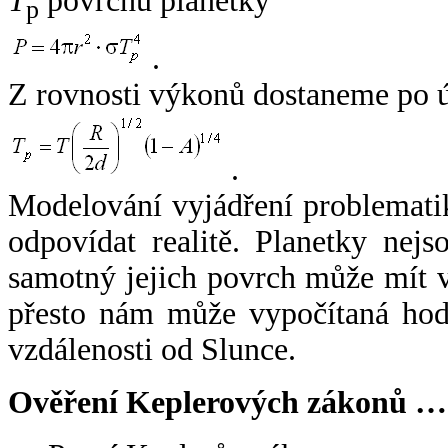
T
povrchu planetky
p
.
Z rovnosti výkonů dostaneme po 
.
Modelování vyjádření problemati
odpovídat realitě. Planetky nejso
samotný jejich povrch může mít v
přesto nám může vypočítaná hodn
vzdálenosti od Slunce.
Ověření Keplerových zákonů …