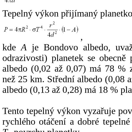
Tepelný výkon přijímaný planetko
,
kde
A
je Bondovo albedo, uvaž
odrazivosti) planetek se obecně
albedo (0,02 až 0,07) má 78 % z
než 25 km. Střední albedo (0,08 
albedo (0,13 až 0,28) má 18 % pla
Tento tepelný výkon vyzařuje po
rychlého otáčení a dobré tepelné