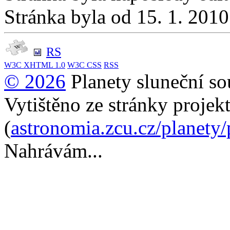
Stránka byla od 15. 1. 201
RS
W3C
XHTML 1.0
W3C
CSS
RSS
© 2026
Planety sluneční so
Vytištěno ze stránky projek
(
astronomia.zcu.cz/planety
Nahrávám...