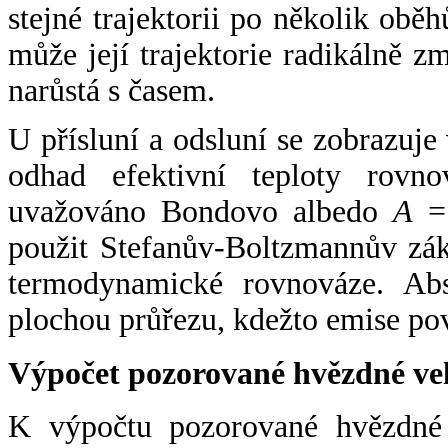
stejné trajektorii po několik oběh
může její trajektorie radikálně zm
narůstá s časem.
U přísluní a odsluní se zobrazuje
odhad efektivní teploty rovno
uvažováno Bondovo albedo
A
= 
použit Stefanův-Boltzmannův zák
termodynamické rovnováze. Abs
plochou průřezu, kdežto emise po
Výpočet pozorované hvězdné ve
K výpočtu pozorované hvězdné v