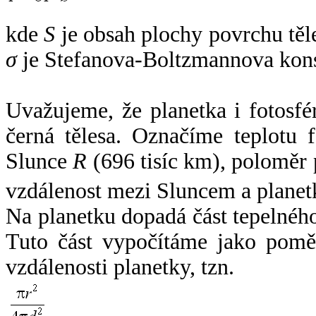
kde
S
je obsah plochy povrchu těl
σ
je Stefanova-Boltzmannova kons
Uvažujeme, že planetka i fotosfér
černá tělesa. Označíme teplotu 
Slunce
R
(696 tisíc km), poloměr
vzdálenost mezi Sluncem a plane
Na planetku dopadá část tepelnéh
Tuto část vypočítáme jako pomě
vzdálenosti planetky, tzn.