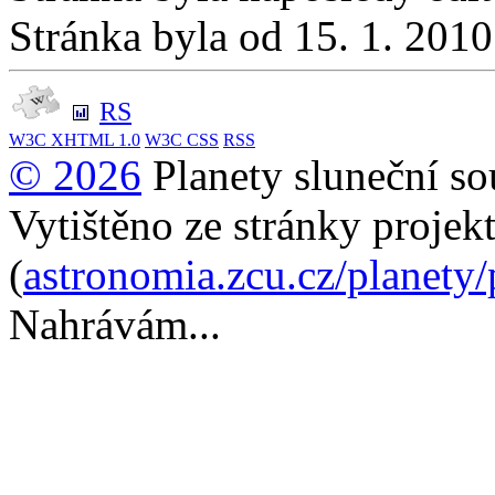
Stránka byla od 15. 1. 201
RS
W3C
XHTML 1.0
W3C
CSS
RSS
© 2026
Planety sluneční so
Vytištěno ze stránky projek
(
astronomia.zcu.cz/planety
Nahrávám...