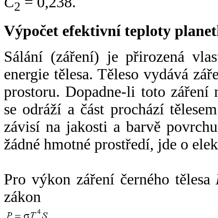
C
= 0,238.
2
Výpočet efektivní teploty plan
Sálání (záření) je přirozená vla
energie tělesa. Těleso vydává zá
prostoru. Dopadne-li toto záření n
se odráží a část prochází tělesem
závisí na jakosti a barvě povrch
žádné hmotné prostředí, jde o ele
Pro výkon záření černého tělesa
zákon