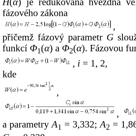
H
(
α
) je redukovaná hvězdná vel
fázového zákona
,
přičemž fázový parametr
G
slouž
funkcí
Φ
(
α
) a
Φ
(
α
). Fázovou fu
1
2
,
i
= 1, 2,
kde
,
,
a parametry
A
= 3,332;
A
= 1,8
1
2