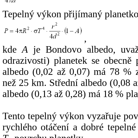
Tepelný výkon přijímaný planetko
,
kde
A
je Bondovo albedo, uvaž
odrazivosti) planetek se obecně
albedo (0,02 až 0,07) má 78 % z
než 25 km. Střední albedo (0,08 
albedo (0,13 až 0,28) má 18 % pla
Tento tepelný výkon vyzařuje po
rychlého otáčení a dobré tepelné