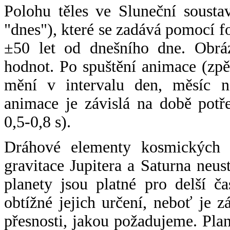
Polohu těles ve Sluneční sousta
"dnes"), které se zadává pomocí 
±50 let od dnešního dne. Obráz
hodnot. Po spuštění animace (zpě
mění v intervalu den, měsíc ne
animace je závislá na době potř
0,5-0,8 s).
Dráhové elementy kosmických t
gravitace Jupitera a Saturna neu
planety jsou platné pro delší č
obtížné jejich určení, neboť je 
přesnosti, jakou požadujeme. Pla