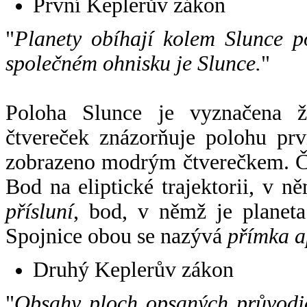
První Keplerův zákon
"
Planety obíhají kolem Slunce p
společném ohnisku je Slunce.
"
Poloha Slunce je vyznačena 
čtvereček znázorňuje polohu pr
zobrazeno modrým čtverečkem. Če
Bod na eliptické trajektorii, v n
přísluní
, bod, v němž je planet
Spojnice obou se nazývá
přímka a
Druhý Keplerův zákon
"
Obsahy ploch opsaných průvodič