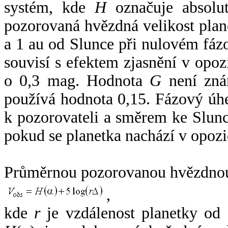
systém, kde
H
označuje absolut
pozorovaná hvězdná velikost plan
a 1 au od Slunce při nulovém fá
souvisí s efektem zjasnění v opoz
o 0,3 mag. Hodnota
G
není zná
používá hodnota 0,15. Fázový úh
k pozorovateli a směrem ke Slunc
pokud se planetka nachází v opozi
Průměrnou pozorovanou hvězdnou 
,
kde
r
je vzdálenost planetky od