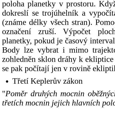
poloha planetky v prostoru. Kdy
dokreslí se trojúhelník a vypoč
(známe délky všech stran). Pomo
označení zruší. Výpočet ploch
planetky, pokud je časový interval
Body lze vybrat i mimo trajekto
zohledněn sklon dráhy k ekliptice
se pak počítají jen v rovině eklipti
Třetí Keplerův zákon
"
Poměr druhých mocnin oběžných
třetích mocnin jejich hlavních pol