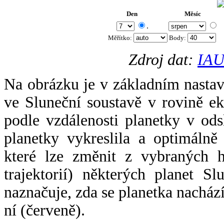
Den
Měsíc
.
Měřítko:
Body
:
Zdroj dat:
IAU
Na obrázku je v základním nastav
ve Sluneční soustavě v rovině ek
podle vzdálenosti planetky v odsl
planetky vykreslila a optimálně
které lze změnit z vybraných h
trajektorií) některých planet Sl
naznačuje, zda se planetka nacház
ní (červeně).