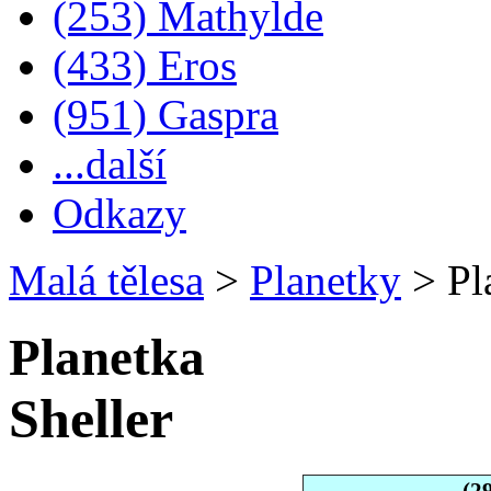
(253) Mathylde
(433) Eros
(951) Gaspra
...další
Odkazy
Malá tělesa
>
Planetky
>
Pla
Planetka
Sheller
(2