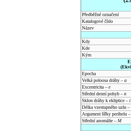
Předběžné označení
Katalogové číslo
Název
Kdy
Kde
Kým
E
(Ekv
Epocha
Velká poloosa dráhy –
a
Excentricita –
e
Střední denní pohyb –
n
Sklon dráhy k ekliptice –
i
Délka vzestupného uzlu –
Argument šířky perihelu 
Střední anomálie –
M