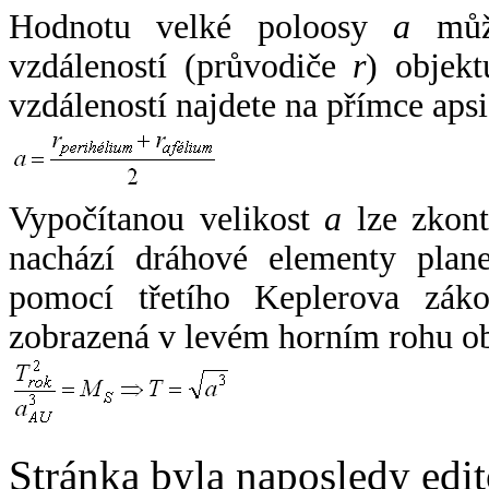
Hodnotu velké poloosy
a
může
vzdáleností (průvodiče
r
) objekt
vzdáleností najdete na přímce apsi
Vypočítanou velikost
a
lze zkont
nachází dráhové elementy plane
pomocí třetího Keplerova zák
zobrazená v levém horním rohu o
Stránka byla naposledy edi