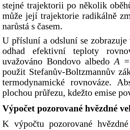
stejné trajektorii po několik oběh
může její trajektorie radikálně zm
narůstá s časem.
U přísluní a odsluní se zobrazuje
odhad efektivní teploty rovno
uvažováno Bondovo albedo
A
= 
použit Stefanův-Boltzmannův zák
termodynamické rovnováze. Abs
plochou průřezu, kdežto emise po
Výpočet pozorované hvězdné ve
K výpočtu pozorované hvězdné v