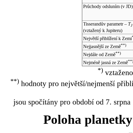
Průchody odsluním (v
JD
)
Tisserandův parametr –
T
J
(vztažený k Jupiteru)
Největší přiblížení k Zemi
**)
Nejjasnější ze Země
**)
Nejdále od Země
**
Nejméně jasná ze Země
*)
vztaženo
**)
hodnoty pro největší/nejmenší přibl
jsou spočítány pro období od 7. srpna
Poloha planetky