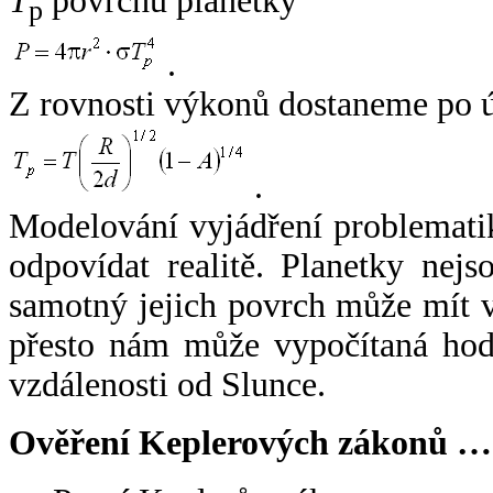
T
povrchu planetky
p
.
Z rovnosti výkonů dostaneme po 
.
Modelování vyjádření problemati
odpovídat realitě. Planetky nejso
samotný jejich povrch může mít v
přesto nám může vypočítaná hodn
vzdálenosti od Slunce.
Ověření Keplerových zákonů …