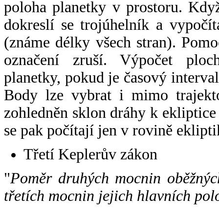
poloha planetky v prostoru. Kdy
dokreslí se trojúhelník a vypoč
(známe délky všech stran). Pomo
označení zruší. Výpočet ploch
planetky, pokud je časový interval
Body lze vybrat i mimo trajekto
zohledněn sklon dráhy k ekliptice
se pak počítají jen v rovině eklipti
Třetí Keplerův zákon
"
Poměr druhých mocnin oběžných
třetích mocnin jejich hlavních pol