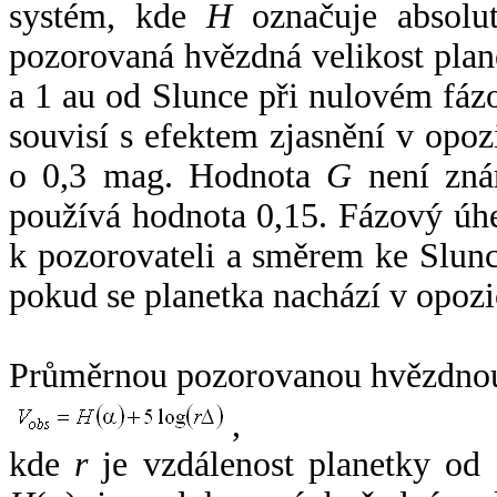
systém, kde
H
označuje absolut
pozorovaná hvězdná velikost plan
a 1 au od Slunce při nulovém fá
souvisí s efektem zjasnění v opoz
o 0,3 mag. Hodnota
G
není zná
používá hodnota 0,15. Fázový úh
k pozorovateli a směrem ke Slunc
pokud se planetka nachází v opozi
Průměrnou pozorovanou hvězdnou 
,
kde
r
je vzdálenost planetky od