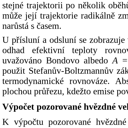
stejné trajektorii po několik oběh
může její trajektorie radikálně zm
narůstá s časem.
U přísluní a odsluní se zobrazuje
odhad efektivní teploty rovno
uvažováno Bondovo albedo
A
= 
použit Stefanův-Boltzmannův zák
termodynamické rovnováze. Abs
plochou průřezu, kdežto emise po
Výpočet pozorované hvězdné ve
K výpočtu pozorované hvězdné v