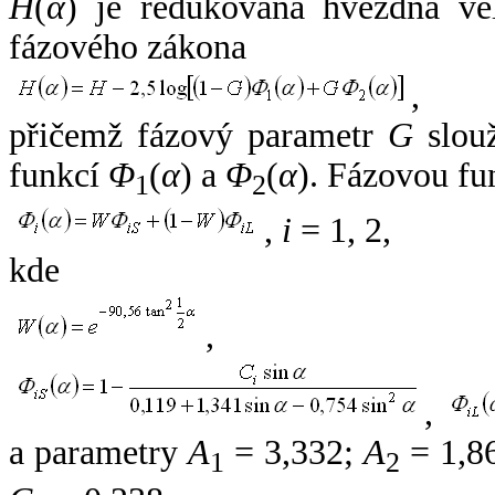
H
(
α
) je redukovaná hvězdná vel
fázového zákona
,
přičemž fázový parametr
G
slouž
funkcí
Φ
(
α
) a
Φ
(
α
). Fázovou fu
1
2
,
i
= 1, 2,
kde
,
,
a parametry
A
= 3,332;
A
= 1,8
1
2