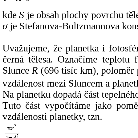
kde
S
je obsah plochy povrchu těl
σ
je Stefanova-Boltzmannova kons
Uvažujeme, že planetka i fotosfér
černá tělesa. Označíme teplotu 
Slunce
R
(696 tisíc km), poloměr
vzdálenost mezi Sluncem a plane
Na planetku dopadá část tepelnéh
Tuto část vypočítáme jako pomě
vzdálenosti planetky, tzn.