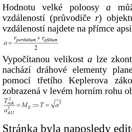
Hodnotu velké poloosy
a
může
vzdáleností (průvodiče
r
) objekt
vzdáleností najdete na přímce apsi
Vypočítanou velikost
a
lze zkont
nachází dráhové elementy plane
pomocí třetího Keplerova zák
zobrazená v levém horním rohu o
Stránka byla naposledy edi