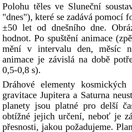
Polohu těles ve Sluneční sousta
"dnes"), které se zadává pomocí 
±50 let od dnešního dne. Obráz
hodnot. Po spuštění animace (zpě
mění v intervalu den, měsíc ne
animace je závislá na době potř
0,5-0,8 s).
Dráhové elementy kosmických t
gravitace Jupitera a Saturna neu
planety jsou platné pro delší č
obtížné jejich určení, neboť je 
přesnosti, jakou požadujeme. Pla