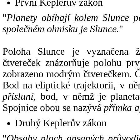
První Keplerův zákon
"
Planety obíhají kolem Slunce p
společném ohnisku je Slunce.
"
Poloha Slunce je vyznačena 
čtvereček znázorňuje polohu pr
zobrazeno modrým čtverečkem. Če
Bod na eliptické trajektorii, v n
přísluní
, bod, v němž je planet
Spojnice obou se nazývá
přímka a
Druhý Keplerův zákon
"
Obsahy ploch opsaných průvodič