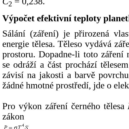
C
= 0,238.
2
Výpočet efektivní teploty plan
Sálání (záření) je přirozená vla
energie tělesa. Těleso vydává zá
prostoru. Dopadne-li toto záření n
se odráží a část prochází tělesem
závisí na jakosti a barvě povrch
žádné hmotné prostředí, jde o ele
Pro výkon záření černého tělesa
zákon