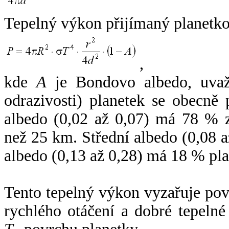
Tepelný výkon přijímaný planetko
,
kde
A
je Bondovo albedo, uvaž
odrazivosti) planetek se obecně
albedo (0,02 až 0,07) má 78 % z
než 25 km. Střední albedo (0,08 
albedo (0,13 až 0,28) má 18 % pla
Tento tepelný výkon vyzařuje po
rychlého otáčení a dobré tepelné