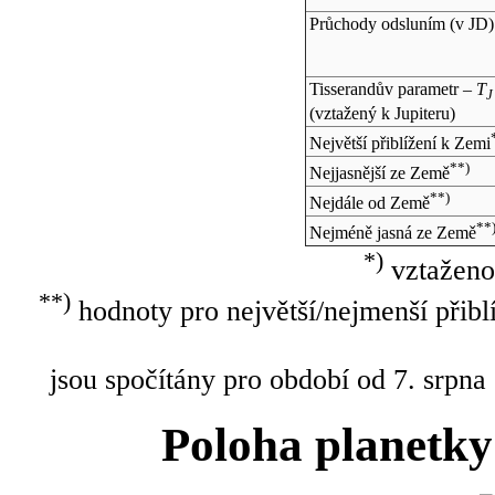
Průchody odsluním (v
JD
)
Tisserandův parametr –
T
J
(vztažený k Jupiteru)
Největší přiblížení k Zemi
**)
Nejjasnější ze Země
**)
Nejdále od Země
**
Nejméně jasná ze Země
*)
vztaženo
**)
hodnoty pro největší/nejmenší přibl
jsou spočítány pro období od 7. srpna
Poloha planetky