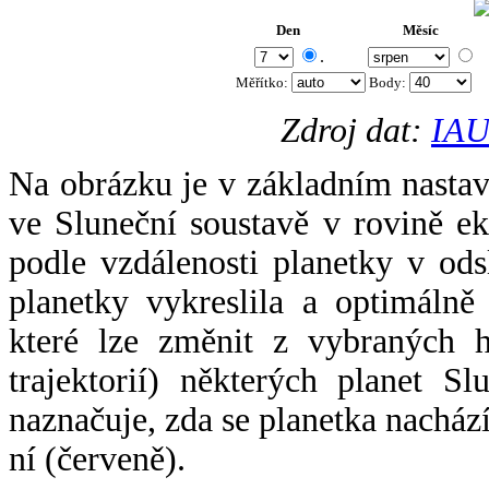
Den
Měsíc
.
Měřítko:
Body
:
Zdroj dat:
IAU
Na obrázku je v základním nastav
ve Sluneční soustavě v rovině ek
podle vzdálenosti planetky v odsl
planetky vykreslila a optimálně
které lze změnit z vybraných h
trajektorií) některých planet Sl
naznačuje, zda se planetka nacház
ní (červeně).