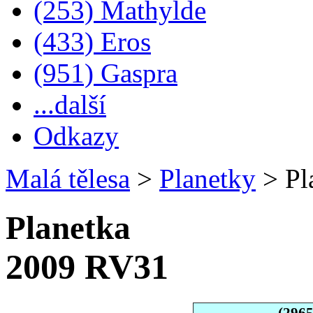
(253) Mathylde
(433) Eros
(951) Gaspra
...další
Odkazy
Malá tělesa
>
Planetky
>
Pl
Planetka
2009 RV31
(296