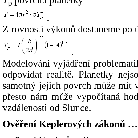
T
povrchu planetky
p
.
Z rovnosti výkonů dostaneme po 
.
Modelování vyjádření problemati
odpovídat realitě. Planetky nejso
samotný jejich povrch může mít v
přesto nám může vypočítaná hodn
vzdálenosti od Slunce.
Ověření Keplerových zákonů …