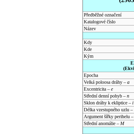
Předběžné označení
Katalogové číslo
Název
Kdy
Kde
Kým
E
(Ekv
Epocha
Velká poloosa dráhy –
a
Excentricita –
e
Střední denní pohyb –
n
Sklon dráhy k ekliptice –
i
Délka vzestupného uzlu –
Argument šířky perihelu 
Střední anomálie –
M