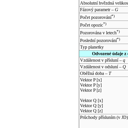
Absolutní hvězdná velikos
Fázový parametr –
G
*)
Počet pozorování
*)
Počet opozic
*)
Pozorována v letech
*)
Poslední pozorování
Typ planetky
Odvozené údaje z 
Vzdálenost v přísluní –
q
Vzdálenost v odsluní –
Q
Oběžná doba –
T
Vektor P [x]
Vektor P [y]
Vektor P [z]
Vektor Q [x]
Vektor Q [y]
Vektor Q [z]
Průchody přísluním (v
JD
)