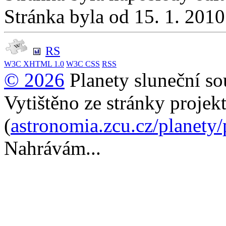
Stránka byla od 15. 1. 201
RS
W3C
XHTML 1.0
W3C
CSS
RSS
© 2026
Planety sluneční so
Vytištěno ze stránky projek
(
astronomia.zcu.cz/planety
Nahrávám...