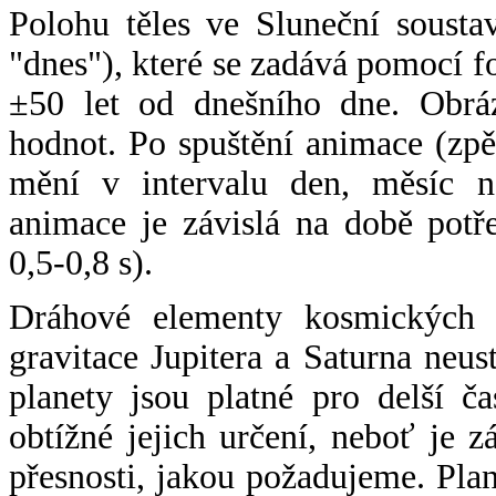
Polohu těles ve Sluneční sousta
"dnes"), které se zadává pomocí 
±50 let od dnešního dne. Obráz
hodnot. Po spuštění animace (zpě
mění v intervalu den, měsíc ne
animace je závislá na době potř
0,5-0,8 s).
Dráhové elementy kosmických t
gravitace Jupitera a Saturna neu
planety jsou platné pro delší č
obtížné jejich určení, neboť je 
přesnosti, jakou požadujeme. Pla