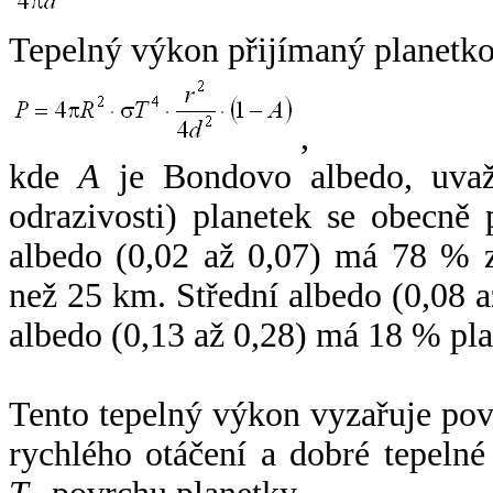
Tepelný výkon přijímaný planetko
,
kde
A
je Bondovo albedo, uvaž
odrazivosti) planetek se obecně
albedo (0,02 až 0,07) má 78 % z
než 25 km. Střední albedo (0,08 
albedo (0,13 až 0,28) má 18 % pla
Tento tepelný výkon vyzařuje po
rychlého otáčení a dobré tepelné