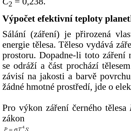
C
= 0,238.
2
Výpočet efektivní teploty plan
Sálání (záření) je přirozená vla
energie tělesa. Těleso vydává zá
prostoru. Dopadne-li toto záření n
se odráží a část prochází tělesem
závisí na jakosti a barvě povrch
žádné hmotné prostředí, jde o ele
Pro výkon záření černého tělesa
zákon