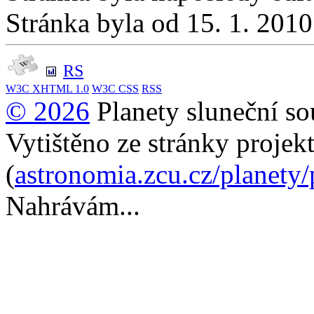
Stránka byla od 15. 1. 201
RS
W3C
XHTML 1.0
W3C
CSS
RSS
© 2026
Planety sluneční so
Vytištěno ze stránky projek
(
astronomia.zcu.cz/planety
Nahrávám...