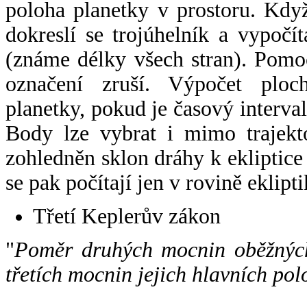
poloha planetky v prostoru. Kdy
dokreslí se trojúhelník a vypoč
(známe délky všech stran). Pomo
označení zruší. Výpočet ploch
planetky, pokud je časový interval
Body lze vybrat i mimo trajekto
zohledněn sklon dráhy k ekliptice
se pak počítají jen v rovině eklipti
Třetí Keplerův zákon
"
Poměr druhých mocnin oběžných
třetích mocnin jejich hlavních pol