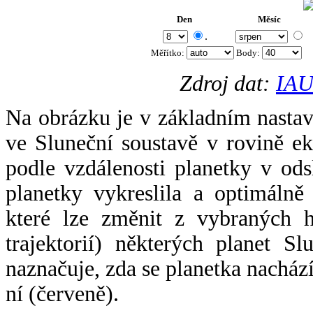
Den
Měsíc
.
Měřítko:
Body
:
Zdroj dat:
IAU
Na obrázku je v základním nastav
ve Sluneční soustavě v rovině ek
podle vzdálenosti planetky v odsl
planetky vykreslila a optimálně
které lze změnit z vybraných h
trajektorií) některých planet Sl
naznačuje, zda se planetka nacház
ní (červeně).