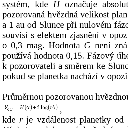
systém, kde
H
označuje absolut
pozorovaná hvězdná velikost plan
a 1 au od Slunce při nulovém fá
souvisí s efektem zjasnění v opoz
o 0,3 mag. Hodnota
G
není zná
používá hodnota 0,15. Fázový úh
k pozorovateli a směrem ke Slunc
pokud se planetka nachází v opozi
Průměrnou pozorovanou hvězdnou 
,
kde
r
je vzdálenost planetky od