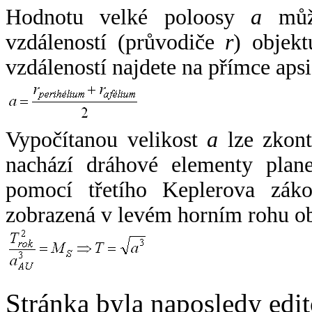
Hodnotu velké poloosy
a
může
vzdáleností (průvodiče
r
) objekt
vzdáleností najdete na přímce apsi
Vypočítanou velikost
a
lze zkont
nachází dráhové elementy plane
pomocí třetího Keplerova zák
zobrazená v levém horním rohu o
Stránka byla naposledy edi