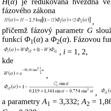
H
(
α
) je redukovaná hvězdná vel
fázového zákona
,
přičemž fázový parametr
G
slouž
funkcí
Φ
(
α
) a
Φ
(
α
). Fázovou fu
1
2
,
i
= 1, 2,
kde
,
,
a parametry
A
= 3,332;
A
= 1,8
1
2