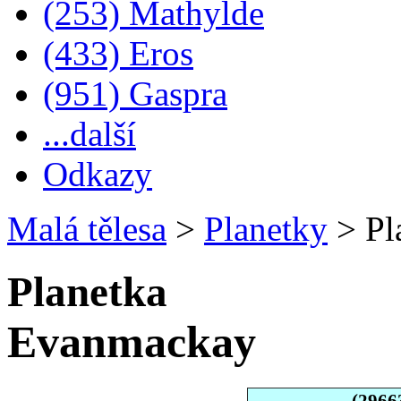
(253) Mathylde
(433) Eros
(951) Gaspra
...další
Odkazy
Malá tělesa
>
Planetky
>
Pl
Planetka
Evanmackay
(2966