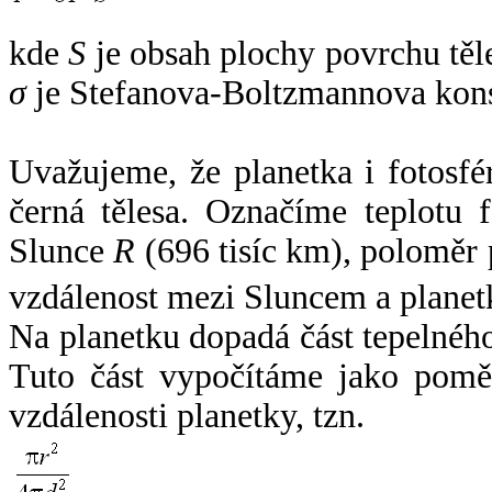
kde
S
je obsah plochy povrchu těl
σ
je Stefanova-Boltzmannova kons
Uvažujeme, že planetka i fotosfér
černá tělesa. Označíme teplotu 
Slunce
R
(696 tisíc km), poloměr
vzdálenost mezi Sluncem a plane
Na planetku dopadá část tepelnéh
Tuto část vypočítáme jako pomě
vzdálenosti planetky, tzn.