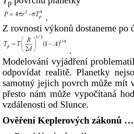
T
povrchu planetky
p
.
Z rovnosti výkonů dostaneme po 
.
Modelování vyjádření problemati
odpovídat realitě. Planetky nejso
samotný jejich povrch může mít v
přesto nám může vypočítaná hodn
vzdálenosti od Slunce.
Ověření Keplerových zákonů …