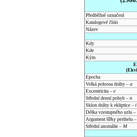
Předběžné označení
Katalogové číslo
Název
Kdy
Kde
Kým
E
(Ekv
Epocha
Velká poloosa dráhy –
a
Excentricita –
e
Střední denní pohyb –
n
Sklon dráhy k ekliptice –
i
Délka vzestupného uzlu –
Argument šířky perihelu 
Střední anomálie –
M