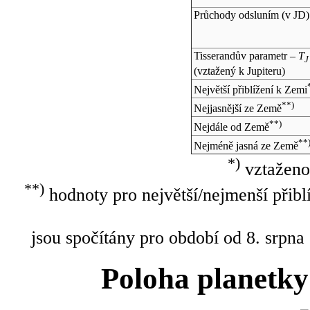
Průchody odsluním (v
JD
)
Tisserandův parametr –
T
J
(vztažený k Jupiteru)
Největší přiblížení k Zemi
**)
Nejjasnější ze Země
**)
Nejdále od Země
**
Nejméně jasná ze Země
*)
vztaženo
**)
hodnoty pro největší/nejmenší přibl
jsou spočítány pro období od 8. srpna
Poloha planetky