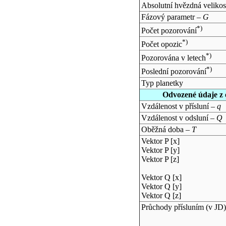
Absolutní hvězdná velikos
Fázový parametr –
G
*)
Počet pozorování
*)
Počet opozic
*)
Pozorována v letech
*)
Poslední pozorování
Typ planetky
Odvozené údaje z 
Vzdálenost v přísluní –
q
Vzdálenost v odsluní –
Q
Oběžná doba –
T
Vektor P [x]
Vektor P [y]
Vektor P [z]
Vektor Q [x]
Vektor Q [y]
Vektor Q [z]
Průchody přísluním (v
JD
)