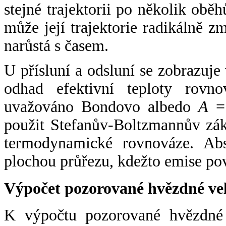
stejné trajektorii po několik oběh
může její trajektorie radikálně zm
narůstá s časem.
U přísluní a odsluní se zobrazuje
odhad efektivní teploty rovno
uvažováno Bondovo albedo
A
= 
použit Stefanův-Boltzmannův zák
termodynamické rovnováze. Abs
plochou průřezu, kdežto emise po
Výpočet pozorované hvězdné ve
K výpočtu pozorované hvězdné v