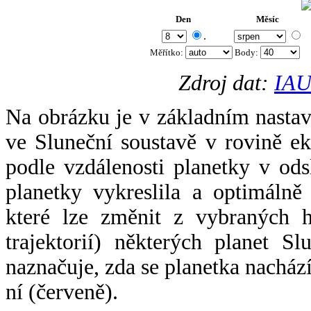
Den
Měsíc
.
Měřítko:
Body
:
Zdroj dat:
IAU
Na obrázku je v základním nastav
ve Sluneční soustavě v rovině ek
podle vzdálenosti planetky v odsl
planetky vykreslila a optimálně
které lze změnit z vybraných h
trajektorií) některých planet Sl
naznačuje, zda se planetka nacház
ní (červeně).