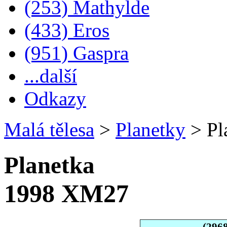
(253) Mathylde
(433) Eros
(951) Gaspra
...další
Odkazy
Malá tělesa
>
Planetky
>
Pl
Planetka
1998 XM27
(296