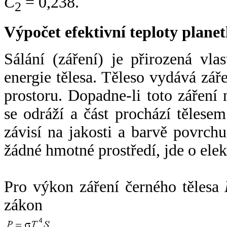
C
= 0,238.
2
Výpočet efektivní teploty plan
Sálání (záření) je přirozená vla
energie tělesa. Těleso vydává zá
prostoru. Dopadne-li toto záření n
se odráží a část prochází tělesem
závisí na jakosti a barvě povrch
žádné hmotné prostředí, jde o ele
Pro výkon záření černého tělesa
zákon