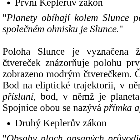
První Keplerův zákon
"
Planety obíhají kolem Slunce p
společném ohnisku je Slunce.
"
Poloha Slunce je vyznačena 
čtvereček znázorňuje polohu pr
zobrazeno modrým čtverečkem. Če
Bod na eliptické trajektorii, v n
přísluní
, bod, v němž je planet
Spojnice obou se nazývá
přímka a
Druhý Keplerův zákon
"
Obsahy ploch opsaných průvodič