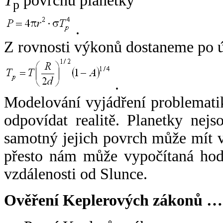
T
povrchu planetky
p
.
Z rovnosti výkonů dostaneme po 
.
Modelování vyjádření problemati
odpovídat realitě. Planetky nejso
samotný jejich povrch může mít v
přesto nám může vypočítaná hodn
vzdálenosti od Slunce.
Ověření Keplerových zákonů …