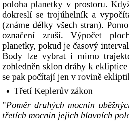
poloha planetky v prostoru. Kdy
dokreslí se trojúhelník a vypoč
(známe délky všech stran). Pomo
označení zruší. Výpočet ploch
planetky, pokud je časový interval
Body lze vybrat i mimo trajekto
zohledněn sklon dráhy k ekliptice
se pak počítají jen v rovině eklipti
Třetí Keplerův zákon
"
Poměr druhých mocnin oběžných
třetích mocnin jejich hlavních pol