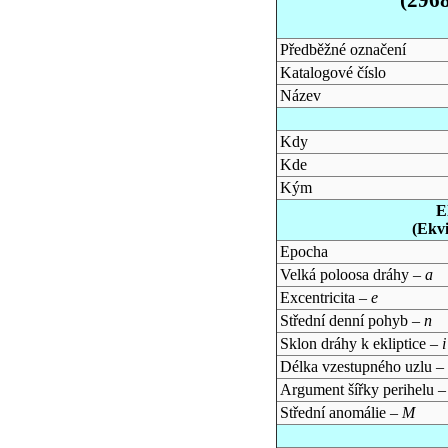
Předběžné označení
Katalogové číslo
Název
Kdy
Kde
Kým
E
(Ekv
Epocha
Velká poloosa dráhy –
a
Excentricita –
e
Střední denní pohyb –
n
Sklon dráhy k ekliptice –
i
Délka vzestupného uzlu –
Argument šířky perihelu 
Střední anomálie –
M