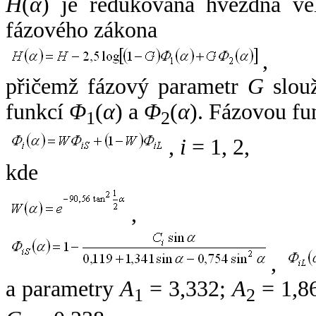
H
(
α
) je redukovaná hvězdná vel
fázového zákona
,
přičemž fázový parametr
G
slouž
funkcí
Φ
(
α
) a
Φ
(
α
). Fázovou fu
1
2
,
i
= 1, 2,
kde
,
,
a parametry
A
= 3,332;
A
= 1,8
1
2