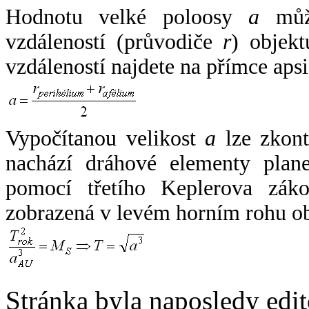
Hodnotu velké poloosy
a
může
vzdáleností (průvodiče
r
) objekt
vzdáleností najdete na přímce apsi
Vypočítanou velikost
a
lze zkont
nachází dráhové elementy plane
pomocí třetího Keplerova zák
zobrazená v levém horním rohu o
Stránka byla naposledy edi