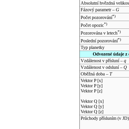
Absolutní hvězdná velikos
Fázový parametr –
G
*)
Počet pozorování
*)
Počet opozic
*)
Pozorována v letech
*)
Poslední pozorování
Typ planetky
Odvozené údaje z 
Vzdálenost v přísluní –
q
Vzdálenost v odsluní –
Q
Oběžná doba –
T
Vektor P [x]
Vektor P [y]
Vektor P [z]
Vektor Q [x]
Vektor Q [y]
Vektor Q [z]
Průchody přísluním (v
JD
)