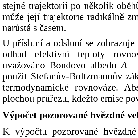
stejné trajektorii po několik oběh
může její trajektorie radikálně zm
narůstá s časem.
U přísluní a odsluní se zobrazuje
odhad efektivní teploty rovno
uvažováno Bondovo albedo
A
= 
použit Stefanův-Boltzmannův zák
termodynamické rovnováze. Abs
plochou průřezu, kdežto emise po
Výpočet pozorované hvězdné ve
K výpočtu pozorované hvězdné v