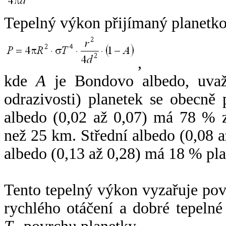
Tepelný výkon přijímaný planetko
,
kde
A
je Bondovo albedo, uvaž
odrazivosti) planetek se obecně
albedo (0,02 až 0,07) má 78 % z
než 25 km. Střední albedo (0,08 
albedo (0,13 až 0,28) má 18 % pla
Tento tepelný výkon vyzařuje po
rychlého otáčení a dobré tepelné