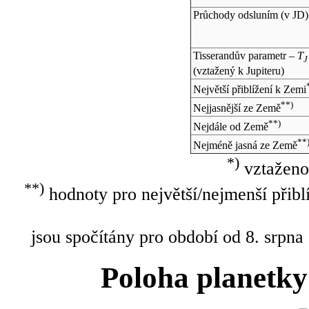
Průchody odsluním (v
JD
)
Tisserandův parametr –
T
J
(vztažený k Jupiteru)
Největší přiblížení k Zemi
**)
Nejjasnější ze Země
**)
Nejdále od Země
**
Nejméně jasná ze Země
*)
vztaženo
**)
hodnoty pro největší/nejmenší přibl
jsou spočítány pro období od 8. srpna
Poloha planetky