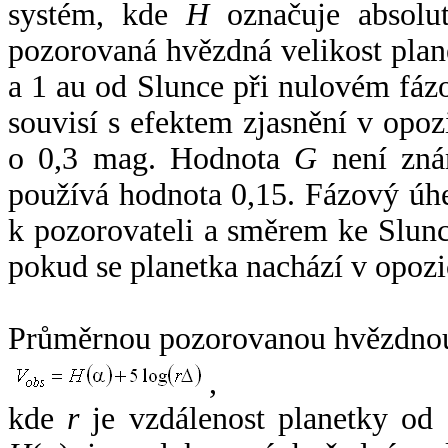
systém, kde
H
označuje absolut
pozorovaná hvězdná velikost plan
a 1 au od Slunce při nulovém fá
souvisí s efektem zjasnění v opoz
o 0,3 mag. Hodnota
G
není zná
používá hodnota 0,15. Fázový úh
k pozorovateli a směrem ke Slunc
pokud se planetka nachází v opozi
Průměrnou pozorovanou hvězdnou 
,
kde
r
je vzdálenost planetky od