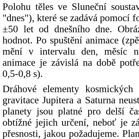
Polohu těles ve Sluneční sousta
"dnes"), které se zadává pomocí 
±50 let od dnešního dne. Obráz
hodnot. Po spuštění animace (zpě
mění v intervalu den, měsíc ne
animace je závislá na době potř
0,5-0,8 s).
Dráhové elementy kosmických t
gravitace Jupitera a Saturna neu
planety jsou platné pro delší č
obtížné jejich určení, neboť je 
přesnosti, jakou požadujeme. Pla