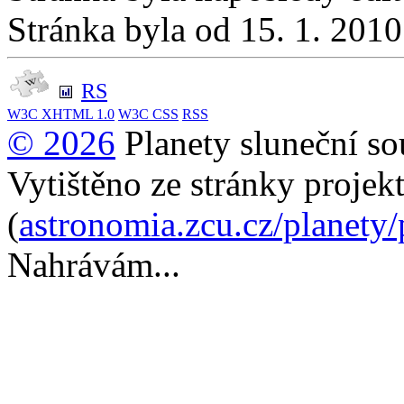
Stránka byla od 15. 1. 201
RS
W3C
XHTML 1.0
W3C
CSS
RSS
© 2026
Planety sluneční so
Vytištěno ze stránky projek
(
astronomia.zcu.cz/planety
Nahrávám...