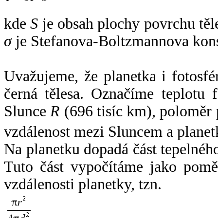
kde
S
je obsah plochy povrchu těl
σ
je Stefanova-Boltzmannova kons
Uvažujeme, že planetka i fotosfér
černá tělesa. Označíme teplotu 
Slunce
R
(696 tisíc km), poloměr
vzdálenost mezi Sluncem a plane
Na planetku dopadá část tepelnéh
Tuto část vypočítáme jako pomě
vzdálenosti planetky, tzn.