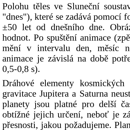
Polohu těles ve Sluneční sousta
"dnes"), které se zadává pomocí 
±50 let od dnešního dne. Obráz
hodnot. Po spuštění animace (zpě
mění v intervalu den, měsíc ne
animace je závislá na době potř
0,5-0,8 s).
Dráhové elementy kosmických t
gravitace Jupitera a Saturna neu
planety jsou platné pro delší č
obtížné jejich určení, neboť je 
přesnosti, jakou požadujeme. Pla