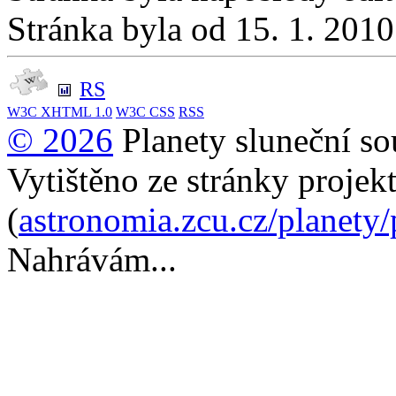
Stránka byla od 15. 1. 201
RS
W3C
XHTML 1.0
W3C
CSS
RSS
© 2026
Planety sluneční so
Vytištěno ze stránky projek
(
astronomia.zcu.cz/planety
Nahrávám...