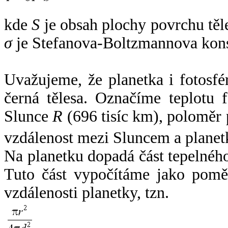
kde
S
je obsah plochy povrchu těl
σ
je Stefanova-Boltzmannova kons
Uvažujeme, že planetka i fotosfér
černá tělesa. Označíme teplotu 
Slunce
R
(696 tisíc km), poloměr
vzdálenost mezi Sluncem a plane
Na planetku dopadá část tepelnéh
Tuto část vypočítáme jako pomě
vzdálenosti planetky, tzn.