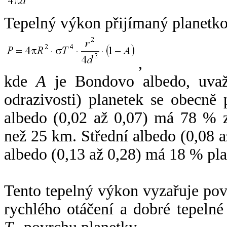
Tepelný výkon přijímaný planetko
,
kde
A
je Bondovo albedo, uvaž
odrazivosti) planetek se obecně
albedo (0,02 až 0,07) má 78 % z
než 25 km. Střední albedo (0,08 
albedo (0,13 až 0,28) má 18 % pla
Tento tepelný výkon vyzařuje po
rychlého otáčení a dobré tepelné