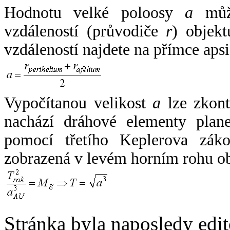
Hodnotu velké poloosy
a
může
vzdáleností (průvodiče
r
) objekt
vzdáleností najdete na přímce apsi
Vypočítanou velikost
a
lze zkont
nachází dráhové elementy plane
pomocí třetího Keplerova zák
zobrazená v levém horním rohu o
Stránka byla naposledy edi