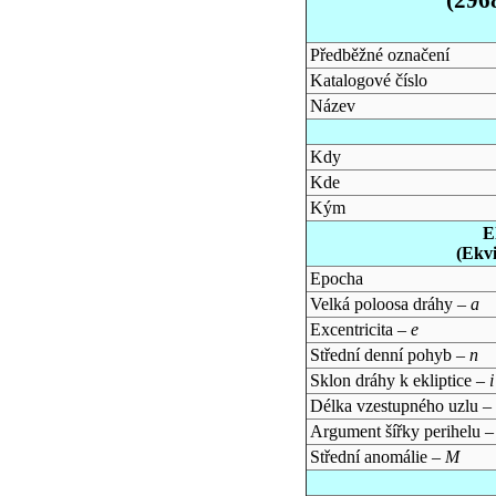
Předběžné označení
Katalogové číslo
Název
Kdy
Kde
Kým
E
(Ekv
Epocha
Velká poloosa dráhy –
a
Excentricita –
e
Střední denní pohyb –
n
Sklon dráhy k ekliptice –
i
Délka vzestupného uzlu –
Argument šířky perihelu 
Střední anomálie –
M