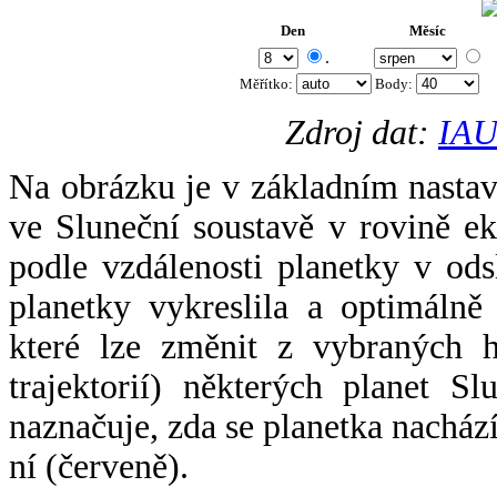
Den
Měsíc
.
Měřítko:
Body
:
Zdroj dat:
IAU
Na obrázku je v základním nastav
ve Sluneční soustavě v rovině ek
podle vzdálenosti planetky v odsl
planetky vykreslila a optimálně
které lze změnit z vybraných h
trajektorií) některých planet Sl
naznačuje, zda se planetka nacház
ní (červeně).