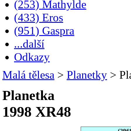
(253) Mathylde
(433) Eros
(951) Gaspra
...další
Odkazy
Malá tělesa
>
Planetky
>
Pl
Planetka
1998 XR48
(296