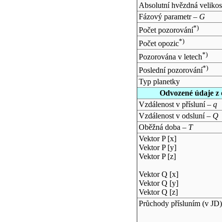
Absolutní hvězdná velikos
Fázový parametr –
G
*)
Počet pozorování
*)
Počet opozic
*)
Pozorována v letech
*)
Poslední pozorování
Typ planetky
Odvozené údaje z 
Vzdálenost v přísluní –
q
Vzdálenost v odsluní –
Q
Oběžná doba –
T
Vektor P [x]
Vektor P [y]
Vektor P [z]
Vektor Q [x]
Vektor Q [y]
Vektor Q [z]
Průchody přísluním (v
JD
)