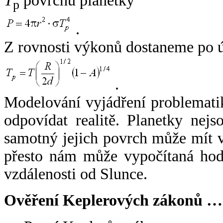
T
povrchu planetky
p
.
Z rovnosti výkonů dostaneme po 
.
Modelování vyjádření problemati
odpovídat realitě. Planetky nejso
samotný jejich povrch může mít v
přesto nám může vypočítaná hodn
vzdálenosti od Slunce.
Ověření Keplerových zákonů …