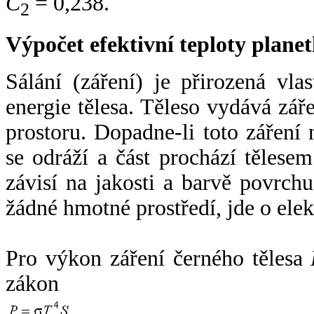
C
= 0,238.
2
Výpočet efektivní teploty plan
Sálání (záření) je přirozená vla
energie tělesa. Těleso vydává zá
prostoru. Dopadne-li toto záření n
se odráží a část prochází tělesem
závisí na jakosti a barvě povrch
žádné hmotné prostředí, jde o ele
Pro výkon záření černého tělesa
zákon