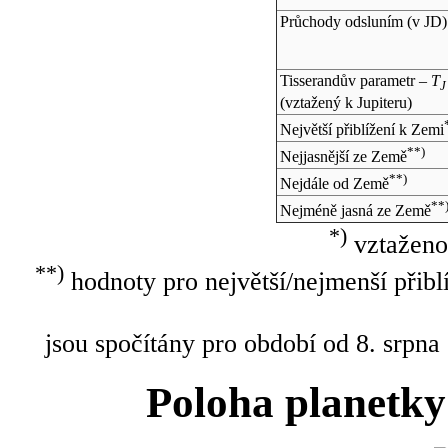
Průchody odsluním (v
JD
)
Tisserandův parametr –
T
J
(vztažený k Jupiteru)
Největší přiblížení k Zemi
**)
Nejjasnější ze Země
**)
Nejdále od Země
**
Nejméně jasná ze Země
*)
vztaženo
**)
hodnoty pro největší/nejmenší přibl
jsou spočítány pro období od 8. srpna
Poloha planetky