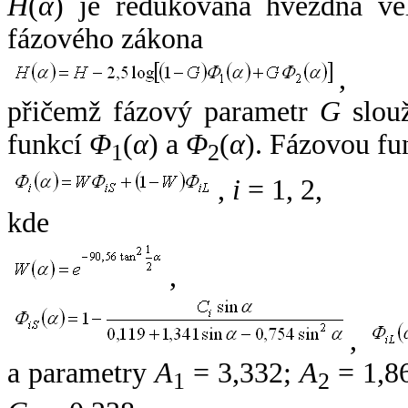
H
(
α
) je redukovaná hvězdná vel
fázového zákona
,
přičemž fázový parametr
G
slouž
funkcí
Φ
(
α
) a
Φ
(
α
). Fázovou fu
1
2
,
i
= 1, 2,
kde
,
,
a parametry
A
= 3,332;
A
= 1,8
1
2