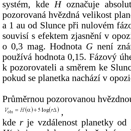
systém, kde
H
označuje absolut
pozorovaná hvězdná velikost plan
a 1 au od Slunce při nulovém fá
souvisí s efektem zjasnění v opoz
o 0,3 mag. Hodnota
G
není zná
používá hodnota 0,15. Fázový úh
k pozorovateli a směrem ke Slunc
pokud se planetka nachází v opozi
Průměrnou pozorovanou hvězdnou 
,
kde
r
je vzdálenost planetky od