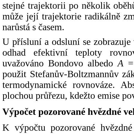
stejné trajektorii po několik oběh
může její trajektorie radikálně zm
narůstá s časem.
U přísluní a odsluní se zobrazuje
odhad efektivní teploty rovno
uvažováno Bondovo albedo
A
= 
použit Stefanův-Boltzmannův zák
termodynamické rovnováze. Abs
plochou průřezu, kdežto emise po
Výpočet pozorované hvězdné ve
K výpočtu pozorované hvězdné v