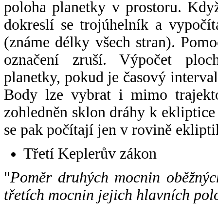
poloha planetky v prostoru. Kdy
dokreslí se trojúhelník a vypoč
(známe délky všech stran). Pomo
označení zruší. Výpočet ploch
planetky, pokud je časový interval
Body lze vybrat i mimo trajekto
zohledněn sklon dráhy k ekliptice
se pak počítají jen v rovině eklipti
Třetí Keplerův zákon
"
Poměr druhých mocnin oběžných
třetích mocnin jejich hlavních pol