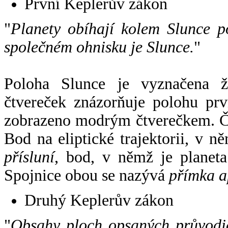
První Keplerův zákon
"
Planety obíhají kolem Slunce p
společném ohnisku je Slunce.
"
Poloha Slunce je vyznačena 
čtvereček znázorňuje polohu pr
zobrazeno modrým čtverečkem. Če
Bod na eliptické trajektorii, v n
přísluní
, bod, v němž je planet
Spojnice obou se nazývá
přímka a
Druhý Keplerův zákon
"
Obsahy ploch opsaných průvodič