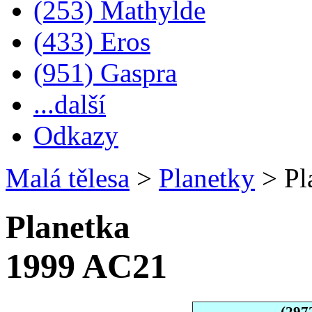
(253) Mathylde
(433) Eros
(951) Gaspra
...další
Odkazy
Malá tělesa
>
Planetky
>
Pl
Planetka
1999 AC21
(297