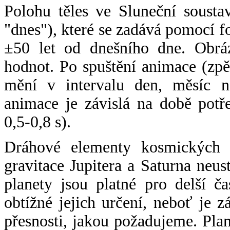
Polohu těles ve Sluneční sousta
"dnes"), které se zadává pomocí 
±50 let od dnešního dne. Obráz
hodnot. Po spuštění animace (zpě
mění v intervalu den, měsíc ne
animace je závislá na době potř
0,5-0,8 s).
Dráhové elementy kosmických t
gravitace Jupitera a Saturna neu
planety jsou platné pro delší č
obtížné jejich určení, neboť je 
přesnosti, jakou požadujeme. Pla