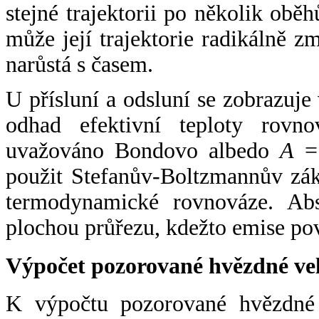
stejné trajektorii po několik oběh
může její trajektorie radikálně zm
narůstá s časem.
U přísluní a odsluní se zobrazuje
odhad efektivní teploty rovno
uvažováno Bondovo albedo
A
= 
použit Stefanův-Boltzmannův zák
termodynamické rovnováze. Abs
plochou průřezu, kdežto emise po
Výpočet pozorované hvězdné ve
K výpočtu pozorované hvězdné v