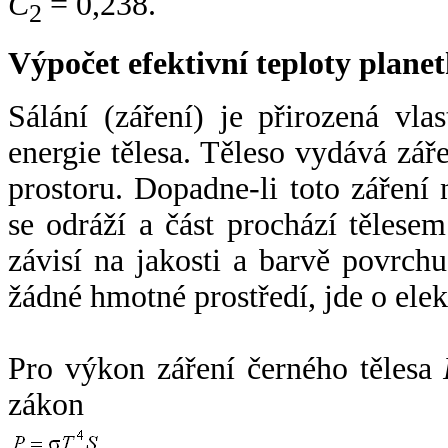
C
= 0,238.
2
Výpočet efektivní teploty plan
Sálání (záření) je přirozená vla
energie tělesa. Těleso vydává zá
prostoru. Dopadne-li toto záření n
se odráží a část prochází tělesem
závisí na jakosti a barvě povrch
žádné hmotné prostředí, jde o ele
Pro výkon záření černého tělesa
zákon