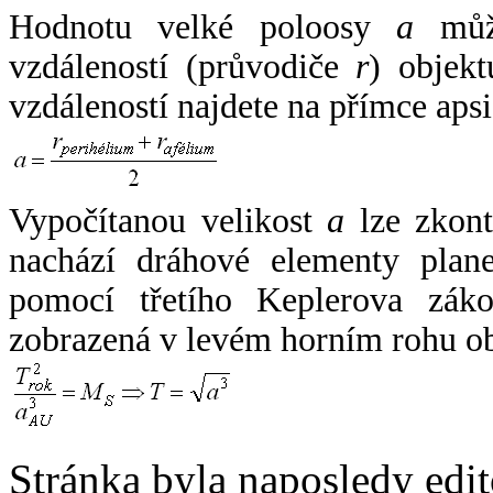
Hodnotu velké poloosy
a
může
vzdáleností (průvodiče
r
) objekt
vzdáleností najdete na přímce apsi
Vypočítanou velikost
a
lze zkont
nachází dráhové elementy plane
pomocí třetího Keplerova zák
zobrazená v levém horním rohu o
Stránka byla naposledy edi