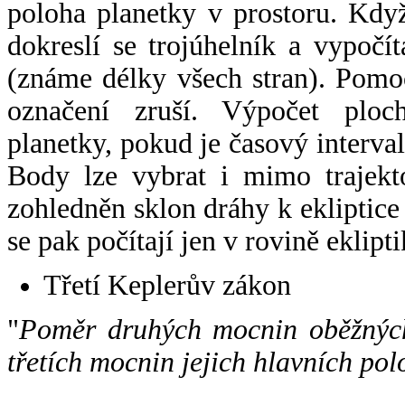
poloha planetky v prostoru. Kdy
dokreslí se trojúhelník a vypoč
(známe délky všech stran). Pomo
označení zruší. Výpočet ploch
planetky, pokud je časový interval
Body lze vybrat i mimo trajekto
zohledněn sklon dráhy k ekliptice
se pak počítají jen v rovině eklipti
Třetí Keplerův zákon
"
Poměr druhých mocnin oběžných
třetích mocnin jejich hlavních pol