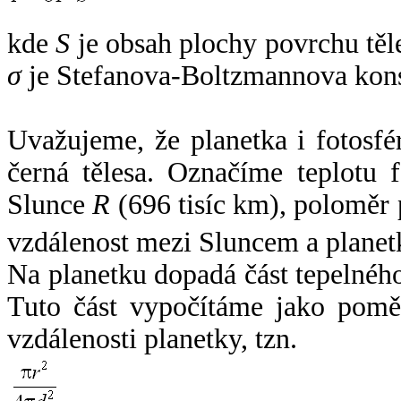
kde
S
je obsah plochy povrchu těl
σ
je Stefanova-Boltzmannova kons
Uvažujeme, že planetka i fotosfér
černá tělesa. Označíme teplotu 
Slunce
R
(696 tisíc km), poloměr
vzdálenost mezi Sluncem a plane
Na planetku dopadá část tepelnéh
Tuto část vypočítáme jako pomě
vzdálenosti planetky, tzn.