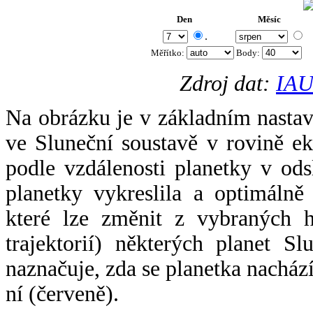
Den
Měsíc
.
Měřítko:
Body
:
Zdroj dat:
IAU
Na obrázku je v základním nastav
ve Sluneční soustavě v rovině ek
podle vzdálenosti planetky v odsl
planetky vykreslila a optimálně
které lze změnit z vybraných h
trajektorií) některých planet Sl
naznačuje, zda se planetka nacház
ní (červeně).