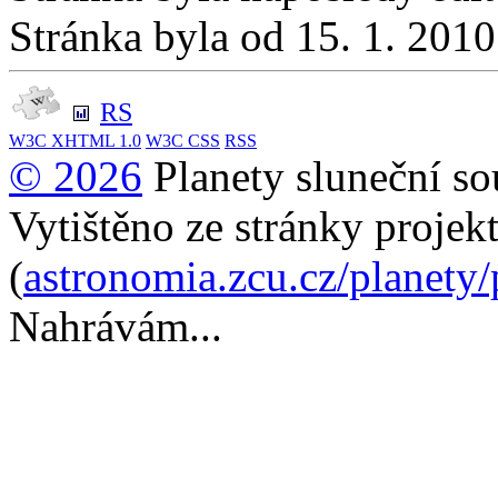
Stránka byla od 15. 1. 201
RS
W3C
XHTML 1.0
W3C
CSS
RSS
© 2026
Planety sluneční so
Vytištěno ze stránky projek
(
astronomia.zcu.cz/planety
Nahrávám...