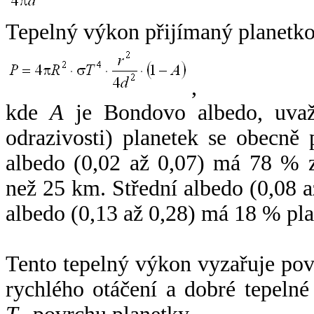
Tepelný výkon přijímaný planetko
,
kde
A
je Bondovo albedo, uvaž
odrazivosti) planetek se obecně
albedo (0,02 až 0,07) má 78 % z
než 25 km. Střední albedo (0,08 
albedo (0,13 až 0,28) má 18 % pla
Tento tepelný výkon vyzařuje po
rychlého otáčení a dobré tepelné