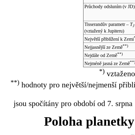
Průchody odsluním (v
JD
)
Tisserandův parametr –
T
J
(vztažený k Jupiteru)
Největší přiblížení k Zemi
**)
Nejjasnější ze Země
**)
Nejdále od Země
**
Nejméně jasná ze Země
*)
vztaženo
**)
hodnoty pro největší/nejmenší přibl
jsou spočítány pro období od 7. srpna
Poloha planetky