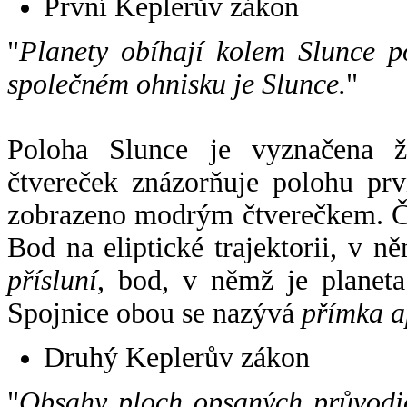
První Keplerův zákon
"
Planety obíhají kolem Slunce p
společném ohnisku je Slunce.
"
Poloha Slunce je vyznačena 
čtvereček znázorňuje polohu pr
zobrazeno modrým čtverečkem. Če
Bod na eliptické trajektorii, v n
přísluní
, bod, v němž je planet
Spojnice obou se nazývá
přímka a
Druhý Keplerův zákon
"
Obsahy ploch opsaných průvodič