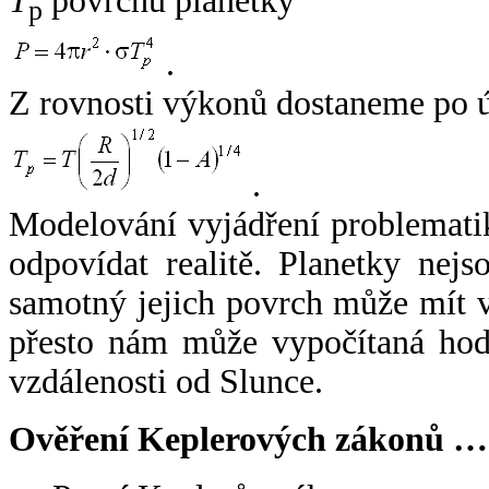
T
povrchu planetky
p
.
Z rovnosti výkonů dostaneme po 
.
Modelování vyjádření problemati
odpovídat realitě. Planetky nejso
samotný jejich povrch může mít v
přesto nám může vypočítaná hodn
vzdálenosti od Slunce.
Ověření Keplerových zákonů …