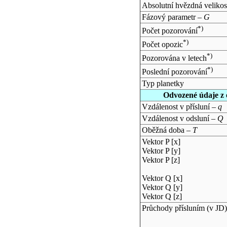
Absolutní hvězdná velikos
Fázový parametr –
G
*)
Počet pozorování
*)
Počet opozic
*)
Pozorována v letech
*)
Poslední pozorování
Typ planetky
Odvozené údaje z 
Vzdálenost v přísluní –
q
Vzdálenost v odsluní –
Q
Oběžná doba –
T
Vektor P [x]
Vektor P [y]
Vektor P [z]
Vektor Q [x]
Vektor Q [y]
Vektor Q [z]
Průchody přísluním (v
JD
)