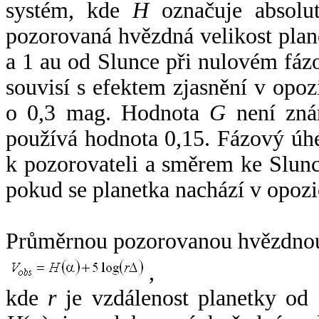
systém, kde
H
označuje absolut
pozorovaná hvězdná velikost plan
a 1 au od Slunce při nulovém fá
souvisí s efektem zjasnění v opoz
o 0,3 mag. Hodnota
G
není zná
používá hodnota 0,15. Fázový úh
k pozorovateli a směrem ke Slunc
pokud se planetka nachází v opozi
Průměrnou pozorovanou hvězdnou 
,
kde
r
je vzdálenost planetky od