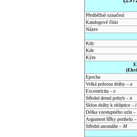
Předběžné označení
Katalogové číslo
Název
Kdy
Kde
Kým
E
(Ekv
Epocha
Velká poloosa dráhy –
a
Excentricita –
e
Střední denní pohyb –
n
Sklon dráhy k ekliptice –
i
Délka vzestupného uzlu –
Argument šířky perihelu 
Střední anomálie –
M