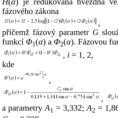
H
(
α
) je redukovaná hvězdná vel
fázového zákona
,
přičemž fázový parametr
G
slouž
funkcí
Φ
(
α
) a
Φ
(
α
). Fázovou fu
1
2
,
i
= 1, 2,
kde
,
,
a parametry
A
= 3,332;
A
= 1,8
1
2