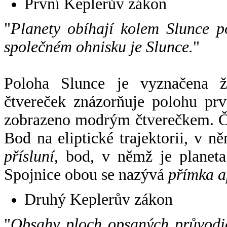
První Keplerův zákon
"
Planety obíhají kolem Slunce p
společném ohnisku je Slunce.
"
Poloha Slunce je vyznačena 
čtvereček znázorňuje polohu pr
zobrazeno modrým čtverečkem. Če
Bod na eliptické trajektorii, v n
přísluní
, bod, v němž je planet
Spojnice obou se nazývá
přímka a
Druhý Keplerův zákon
"
Obsahy ploch opsaných průvodič