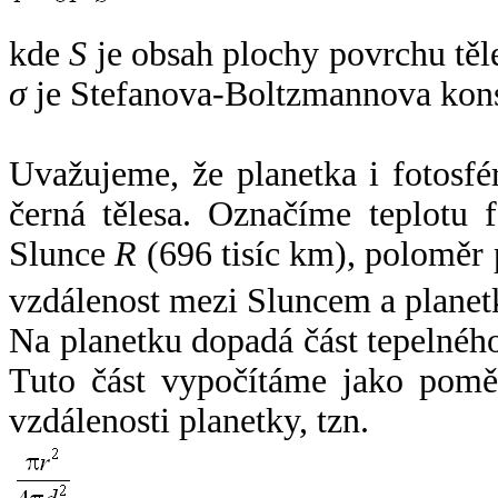
kde
S
je obsah plochy povrchu těl
σ
je Stefanova-Boltzmannova kons
Uvažujeme, že planetka i fotosfér
černá tělesa. Označíme teplotu 
Slunce
R
(696 tisíc km), poloměr
vzdálenost mezi Sluncem a plane
Na planetku dopadá část tepelnéh
Tuto část vypočítáme jako pomě
vzdálenosti planetky, tzn.