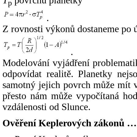
T
povrchu planetky
p
.
Z rovnosti výkonů dostaneme po 
.
Modelování vyjádření problemati
odpovídat realitě. Planetky nejso
samotný jejich povrch může mít v
přesto nám může vypočítaná hodn
vzdálenosti od Slunce.
Ověření Keplerových zákonů …