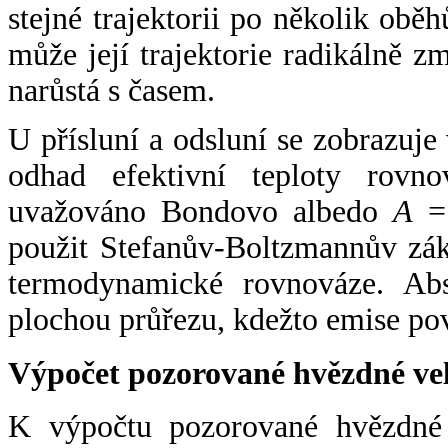
stejné trajektorii po několik oběh
může její trajektorie radikálně zm
narůstá s časem.
U přísluní a odsluní se zobrazuje
odhad efektivní teploty rovno
uvažováno Bondovo albedo
A
= 
použit Stefanův-Boltzmannův zák
termodynamické rovnováze. Abs
plochou průřezu, kdežto emise po
Výpočet pozorované hvězdné ve
K výpočtu pozorované hvězdné v