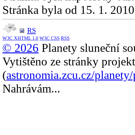
Stránka byla od 15. 1. 201
RS
W3C
XHTML 1.0
W3C
CSS
RSS
© 2026
Planety sluneční so
Vytištěno ze stránky projek
(
astronomia.zcu.cz/planety
Nahrávám...