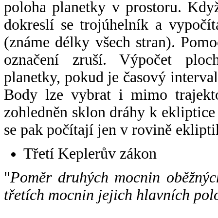
poloha planetky v prostoru. Kdy
dokreslí se trojúhelník a vypoč
(známe délky všech stran). Pomo
označení zruší. Výpočet ploch
planetky, pokud je časový interval
Body lze vybrat i mimo trajekto
zohledněn sklon dráhy k ekliptice
se pak počítají jen v rovině eklipti
Třetí Keplerův zákon
"
Poměr druhých mocnin oběžných
třetích mocnin jejich hlavních pol