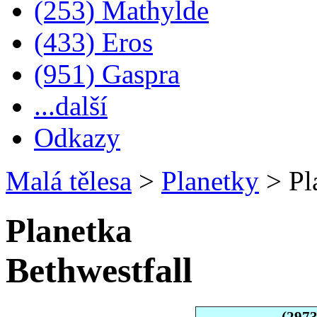
(253) Mathylde
(433) Eros
(951) Gaspra
...další
Odkazy
Malá tělesa
>
Planetky
>
Pl
Planetka
Bethwestfall
(2973