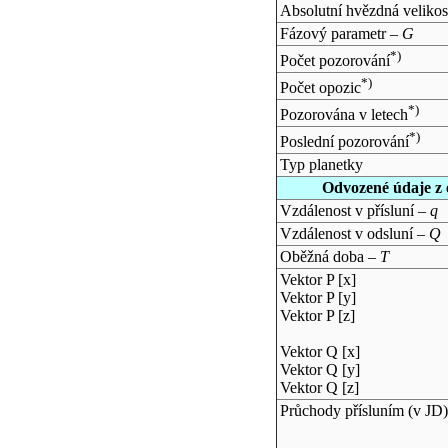
Absolutní hvězdná velikos
Fázový parametr –
G
*)
Počet pozorování
*)
Počet opozic
*)
Pozorována v letech
*)
Poslední pozorování
Typ planetky
Odvozené údaje z 
Vzdálenost v přísluní –
q
Vzdálenost v odsluní –
Q
Oběžná doba –
T
Vektor P [x]
Vektor P [y]
Vektor P [z]
Vektor Q [x]
Vektor Q [y]
Vektor Q [z]
Průchody přísluním (v
JD
)