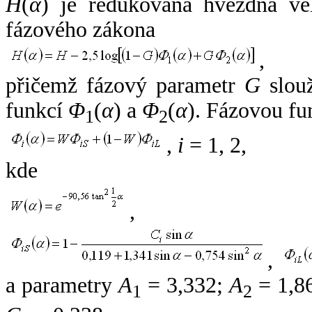
H
(
α
) je redukovaná hvězdná vel
fázového zákona
,
přičemž fázový parametr
G
slouž
funkcí
Φ
(
α
) a
Φ
(
α
). Fázovou fu
1
2
,
i
= 1, 2,
kde
,
,
a parametry
A
= 3,332;
A
= 1,8
1
2