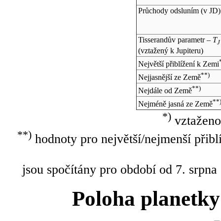
Průchody odsluním (v
JD
)
Tisserandův parametr –
T
J
(vztažený k Jupiteru)
Největší přiblížení k Zemi
**)
Nejjasnější ze Země
**)
Nejdále od Země
**
Nejméně jasná ze Země
*)
vztaženo
**)
hodnoty pro největší/nejmenší přibl
jsou spočítány pro období od 7. srpna
Poloha planetky