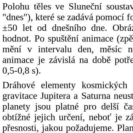
Polohu těles ve Sluneční sousta
"dnes"), které se zadává pomocí 
±50 let od dnešního dne. Obráz
hodnot. Po spuštění animace (zpě
mění v intervalu den, měsíc ne
animace je závislá na době potř
0,5-0,8 s).
Dráhové elementy kosmických t
gravitace Jupitera a Saturna neu
planety jsou platné pro delší č
obtížné jejich určení, neboť je 
přesnosti, jakou požadujeme. Pla