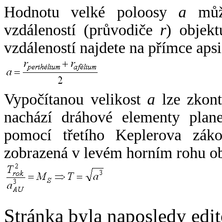
Hodnotu velké poloosy
a
může
vzdáleností (průvodiče
r
) objekt
vzdáleností najdete na přímce apsi
Vypočítanou velikost
a
lze zkont
nachází dráhové elementy plane
pomocí třetího Keplerova zák
zobrazená v levém horním rohu o
Stránka byla naposledy edi