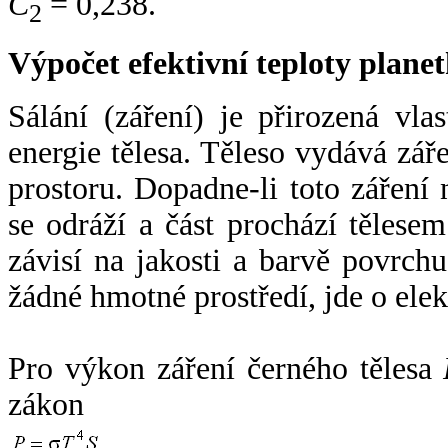
C
= 0,238.
2
Výpočet efektivní teploty plan
Sálání (záření) je přirozená vla
energie tělesa. Těleso vydává zá
prostoru. Dopadne-li toto záření n
se odráží a část prochází tělesem
závisí na jakosti a barvě povrch
žádné hmotné prostředí, jde o ele
Pro výkon záření černého tělesa
zákon