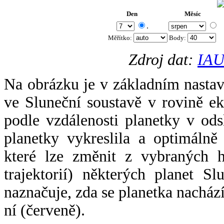
Den
Měsíc
.
Měřítko:
Body
:
Zdroj dat:
IAU
Na obrázku je v základním nastav
ve Sluneční soustavě v rovině ek
podle vzdálenosti planetky v odsl
planetky vykreslila a optimálně
které lze změnit z vybraných h
trajektorií) některých planet Sl
naznačuje, zda se planetka nacház
ní (červeně).