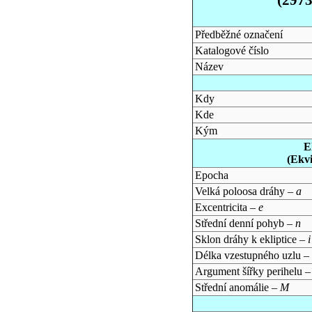
Předběžné označení
Katalogové číslo
Název
Kdy
Kde
Kým
E
(Ekv
Epocha
Velká poloosa dráhy –
a
Excentricita –
e
Střední denní pohyb –
n
Sklon dráhy k ekliptice –
i
Délka vzestupného uzlu –
Argument šířky perihelu 
Střední anomálie –
M