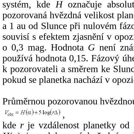
systém, kde
H
označuje absolut
pozorovaná hvězdná velikost plan
a 1 au od Slunce při nulovém fá
souvisí s efektem zjasnění v opoz
o 0,3 mag. Hodnota
G
není zná
používá hodnota 0,15. Fázový úh
k pozorovateli a směrem ke Slunc
pokud se planetka nachází v opozi
Průměrnou pozorovanou hvězdnou 
,
kde
r
je vzdálenost planetky od