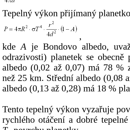
Tepelný výkon přijímaný planetko
,
kde
A
je Bondovo albedo, uvaž
odrazivosti) planetek se obecně
albedo (0,02 až 0,07) má 78 % z
než 25 km. Střední albedo (0,08 
albedo (0,13 až 0,28) má 18 % pla
Tento tepelný výkon vyzařuje po
rychlého otáčení a dobré tepelné