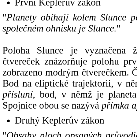
První Keplerův zákon
"
Planety obíhají kolem Slunce p
společném ohnisku je Slunce.
"
Poloha Slunce je vyznačena 
čtvereček znázorňuje polohu pr
zobrazeno modrým čtverečkem. Če
Bod na eliptické trajektorii, v n
přísluní
, bod, v němž je planet
Spojnice obou se nazývá
přímka a
Druhý Keplerův zákon
"
Obsahy ploch opsaných průvodič