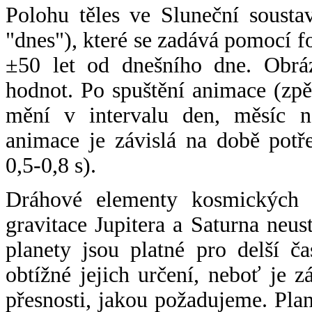
Polohu těles ve Sluneční sousta
"dnes"), které se zadává pomocí 
±50 let od dnešního dne. Obráz
hodnot. Po spuštění animace (zpě
mění v intervalu den, měsíc ne
animace je závislá na době potř
0,5-0,8 s).
Dráhové elementy kosmických t
gravitace Jupitera a Saturna neu
planety jsou platné pro delší č
obtížné jejich určení, neboť je 
přesnosti, jakou požadujeme. Pla