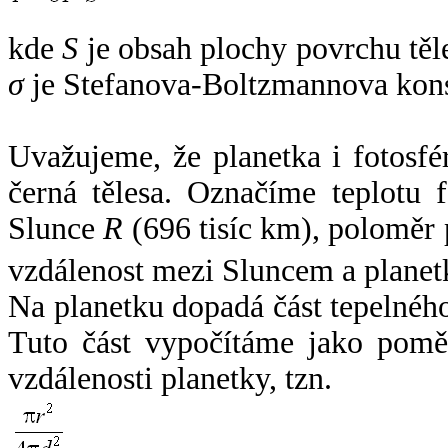
kde
S
je obsah plochy povrchu těl
σ
je Stefanova-Boltzmannova kons
Uvažujeme, že planetka i fotosfér
černá tělesa. Označíme teplotu 
Slunce
R
(696 tisíc km), poloměr
vzdálenost mezi Sluncem a plane
Na planetku dopadá část tepelnéh
Tuto část vypočítáme jako pomě
vzdálenosti planetky, tzn.