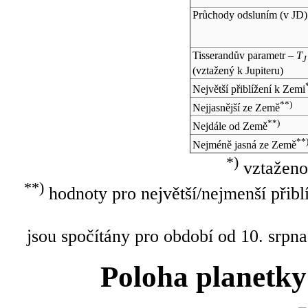
Průchody odsluním (v
JD
)
Tisserandův parametr –
T
J
(vztažený k Jupiteru)
Největší přiblížení k Zemi
**)
Nejjasnější ze Země
**)
Nejdále od Země
**
Nejméně jasná ze Země
*)
vztaženo
**)
hodnoty pro největší/nejmenší přibl
jsou spočítány pro období od 10. srpna
Poloha planetky