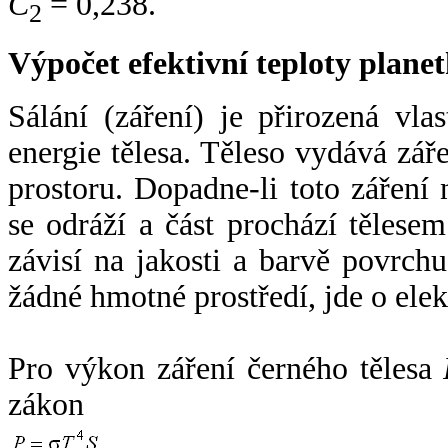
C
= 0,238.
2
Výpočet efektivní teploty plan
Sálání (záření) je přirozená vla
energie tělesa. Těleso vydává zá
prostoru. Dopadne-li toto záření n
se odráží a část prochází tělesem
závisí na jakosti a barvě povrch
žádné hmotné prostředí, jde o ele
Pro výkon záření černého tělesa
zákon