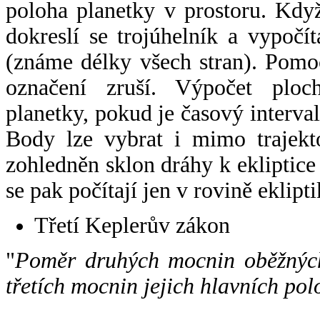
poloha planetky v prostoru. Kdy
dokreslí se trojúhelník a vypoč
(známe délky všech stran). Pomo
označení zruší. Výpočet ploch
planetky, pokud je časový interval
Body lze vybrat i mimo trajekto
zohledněn sklon dráhy k ekliptice
se pak počítají jen v rovině eklipti
Třetí Keplerův zákon
"
Poměr druhých mocnin oběžných
třetích mocnin jejich hlavních pol