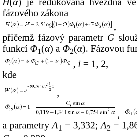
H
(
α
) je redukovaná hvězdná vel
fázového zákona
,
přičemž fázový parametr
G
slouž
funkcí
Φ
(
α
) a
Φ
(
α
). Fázovou fu
1
2
,
i
= 1, 2,
kde
,
,
a parametry
A
= 3,332;
A
= 1,8
1
2