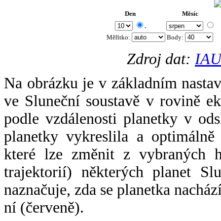
Den
Měsíc
.
Měřítko:
Body
:
Zdroj dat:
IAU
Na obrázku je v základním nastav
ve Sluneční soustavě v rovině ek
podle vzdálenosti planetky v odsl
planetky vykreslila a optimálně
které lze změnit z vybraných h
trajektorií) některých planet Sl
naznačuje, zda se planetka nacház
ní (červeně).