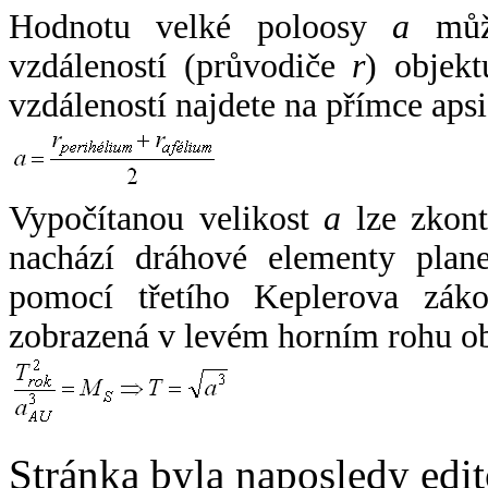
Hodnotu velké poloosy
a
může
vzdáleností (průvodiče
r
) objekt
vzdáleností najdete na přímce apsi
Vypočítanou velikost
a
lze zkont
nachází dráhové elementy plane
pomocí třetího Keplerova zák
zobrazená v levém horním rohu o
Stránka byla naposledy edi