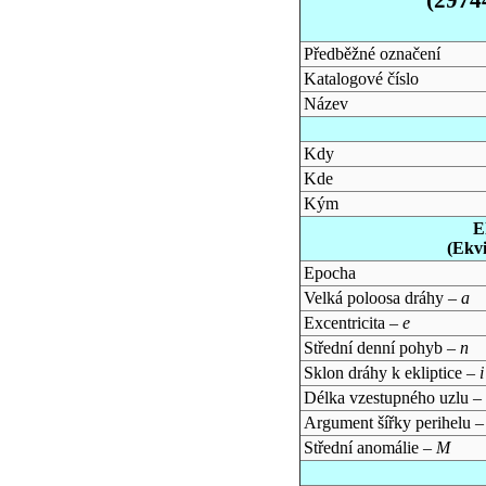
Předběžné označení
Katalogové číslo
Název
Kdy
Kde
Kým
E
(Ekv
Epocha
Velká poloosa dráhy –
a
Excentricita –
e
Střední denní pohyb –
n
Sklon dráhy k ekliptice –
i
Délka vzestupného uzlu –
Argument šířky perihelu 
Střední anomálie –
M