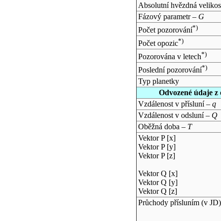
Absolutní hvězdná velikos
Fázový parametr –
G
*)
Počet pozorování
*)
Počet opozic
*)
Pozorována v letech
*)
Poslední pozorování
Typ planetky
Odvozené údaje z 
Vzdálenost v přísluní –
q
Vzdálenost v odsluní –
Q
Oběžná doba –
T
Vektor P [x]
Vektor P [y]
Vektor P [z]
Vektor Q [x]
Vektor Q [y]
Vektor Q [z]
Průchody přísluním (v
JD
)