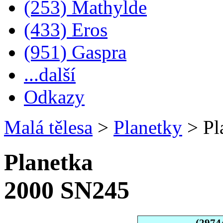
(253) Mathylde
(433) Eros
(951) Gaspra
...další
Odkazy
Malá tělesa
>
Planetky
>
Pl
Planetka
2000 SN245
(2974