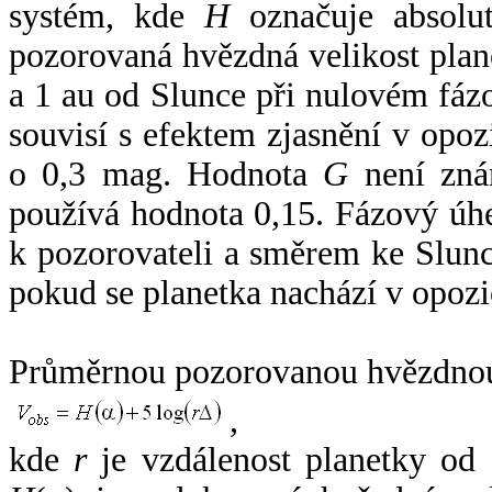
systém, kde
H
označuje absolut
pozorovaná hvězdná velikost plan
a 1 au od Slunce při nulovém fá
souvisí s efektem zjasnění v opoz
o 0,3 mag. Hodnota
G
není zná
používá hodnota 0,15. Fázový úh
k pozorovateli a směrem ke Slunc
pokud se planetka nachází v opozi
Průměrnou pozorovanou hvězdnou 
,
kde
r
je vzdálenost planetky od