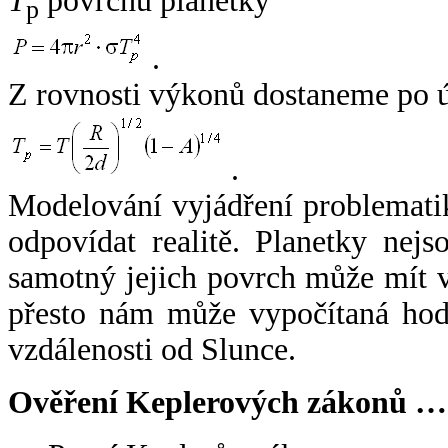
T
povrchu planetky
p
.
Z rovnosti výkonů dostaneme po 
.
Modelování vyjádření problemati
odpovídat realitě. Planetky nejso
samotný jejich povrch může mít v
přesto nám může vypočítaná hodn
vzdálenosti od Slunce.
Ověření Keplerových zákonů …