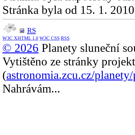
Stránka byla od 15. 1. 201
RS
W3C
XHTML 1.0
W3C
CSS
RSS
© 2026
Planety sluneční so
Vytištěno ze stránky projek
(
astronomia.zcu.cz/planety
Nahrávám...