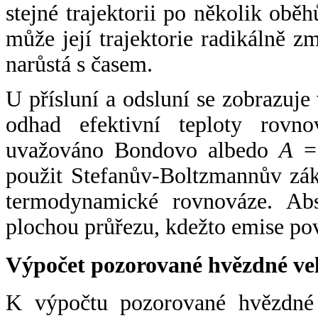
stejné trajektorii po několik oběh
může její trajektorie radikálně zm
narůstá s časem.
U přísluní a odsluní se zobrazuje
odhad efektivní teploty rovno
uvažováno Bondovo albedo
A
= 
použit Stefanův-Boltzmannův zák
termodynamické rovnováze. Abs
plochou průřezu, kdežto emise po
Výpočet pozorované hvězdné ve
K výpočtu pozorované hvězdné v