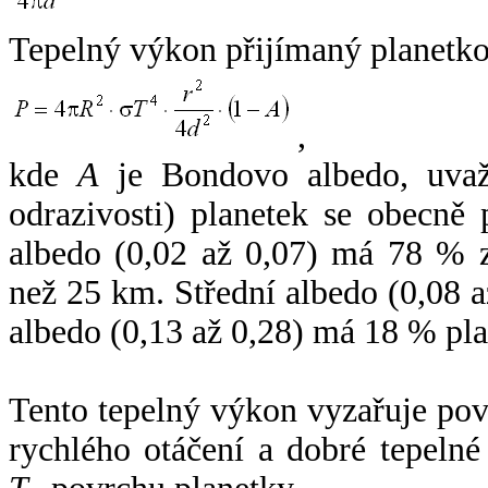
Tepelný výkon přijímaný planetko
,
kde
A
je Bondovo albedo, uvaž
odrazivosti) planetek se obecně
albedo (0,02 až 0,07) má 78 % z
než 25 km. Střední albedo (0,08 
albedo (0,13 až 0,28) má 18 % pla
Tento tepelný výkon vyzařuje po
rychlého otáčení a dobré tepelné