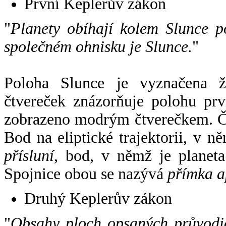
První Keplerův zákon
"
Planety obíhají kolem Slunce p
společném ohnisku je Slunce.
"
Poloha Slunce je vyznačena 
čtvereček znázorňuje polohu pr
zobrazeno modrým čtverečkem. Če
Bod na eliptické trajektorii, v n
přísluní
, bod, v němž je planet
Spojnice obou se nazývá
přímka a
Druhý Keplerův zákon
"
Obsahy ploch opsaných průvodič