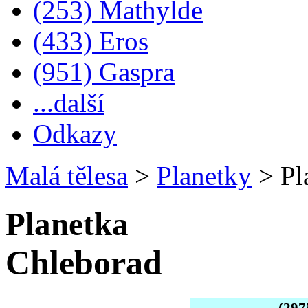
(253) Mathylde
(433) Eros
(951) Gaspra
...další
Odkazy
Malá tělesa
>
Planetky
>
Pl
Planetka
Chleborad
(297