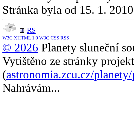
Stránka byla od 15. 1. 201
RS
W3C
XHTML 1.0
W3C
CSS
RSS
© 2026
Planety sluneční so
Vytištěno ze stránky projek
(
astronomia.zcu.cz/planety
Nahrávám...