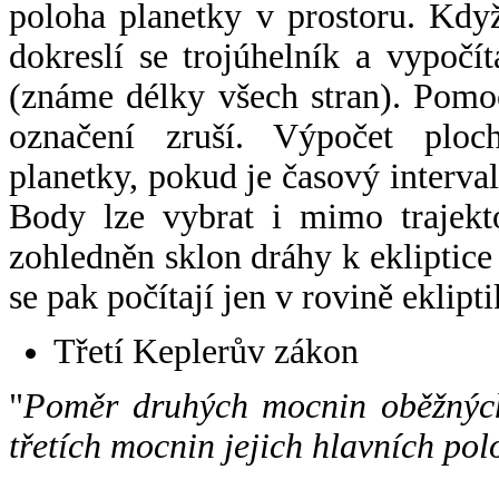
poloha planetky v prostoru. Kdy
dokreslí se trojúhelník a vypoč
(známe délky všech stran). Pomo
označení zruší. Výpočet ploch
planetky, pokud je časový interval
Body lze vybrat i mimo trajekto
zohledněn sklon dráhy k ekliptice
se pak počítají jen v rovině eklipti
Třetí Keplerův zákon
"
Poměr druhých mocnin oběžných
třetích mocnin jejich hlavních pol