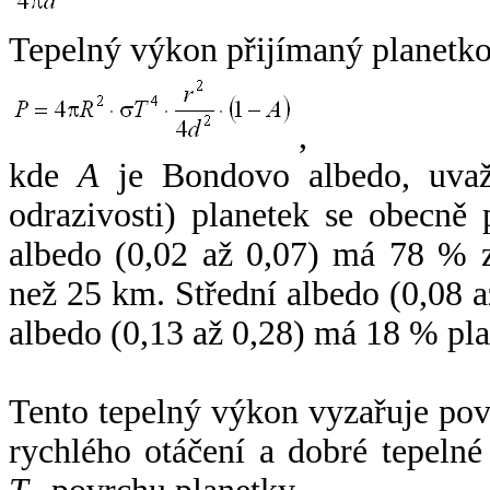
Tepelný výkon přijímaný planetko
,
kde
A
je Bondovo albedo, uvaž
odrazivosti) planetek se obecně
albedo (0,02 až 0,07) má 78 % z
než 25 km. Střední albedo (0,08 
albedo (0,13 až 0,28) má 18 % pla
Tento tepelný výkon vyzařuje po
rychlého otáčení a dobré tepelné