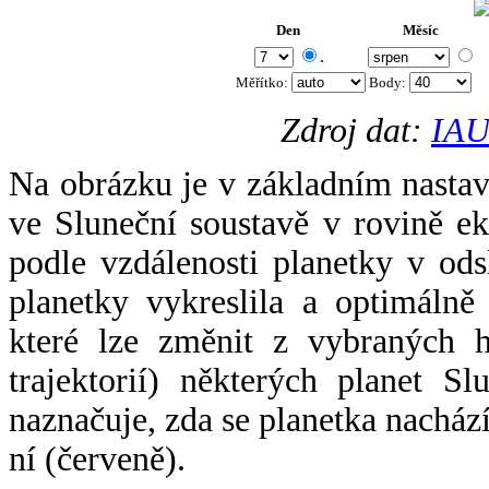
Den
Měsíc
.
Měřítko:
Body
:
Zdroj dat:
IAU
Na obrázku je v základním nastav
ve Sluneční soustavě v rovině ek
podle vzdálenosti planetky v odsl
planetky vykreslila a optimálně
které lze změnit z vybraných h
trajektorií) některých planet Sl
naznačuje, zda se planetka nacház
ní (červeně).