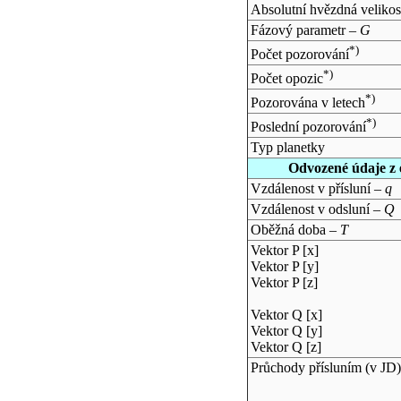
Absolutní hvězdná velikos
Fázový parametr –
G
*)
Počet pozorování
*)
Počet opozic
*)
Pozorována v letech
*)
Poslední pozorování
Typ planetky
Odvozené údaje z 
Vzdálenost v přísluní –
q
Vzdálenost v odsluní –
Q
Oběžná doba –
T
Vektor P [x]
Vektor P [y]
Vektor P [z]
Vektor Q [x]
Vektor Q [y]
Vektor Q [z]
Průchody přísluním (v
JD
)