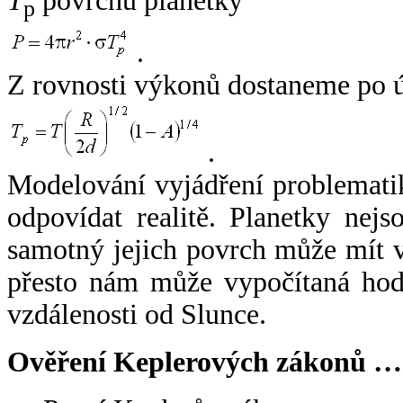
T
povrchu planetky
p
.
Z rovnosti výkonů dostaneme po 
.
Modelování vyjádření problemati
odpovídat realitě. Planetky nejso
samotný jejich povrch může mít v
přesto nám může vypočítaná hodn
vzdálenosti od Slunce.
Ověření Keplerových zákonů …