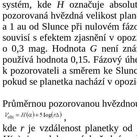
systém, kde
H
označuje absolut
pozorovaná hvězdná velikost plan
a 1 au od Slunce při nulovém fá
souvisí s efektem zjasnění v opoz
o 0,3 mag. Hodnota
G
není zná
používá hodnota 0,15. Fázový úh
k pozorovateli a směrem ke Slunc
pokud se planetka nachází v opozi
Průměrnou pozorovanou hvězdnou 
,
kde
r
je vzdálenost planetky od