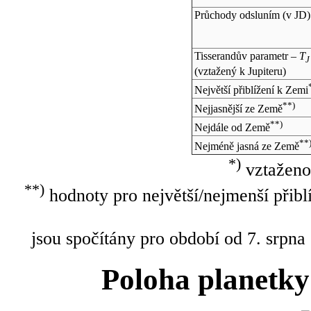
Průchody odsluním (v
JD
)
Tisserandův parametr –
T
J
(vztažený k Jupiteru)
Největší přiblížení k Zemi
**)
Nejjasnější ze Země
**)
Nejdále od Země
**
Nejméně jasná ze Země
*)
vztaženo
**)
hodnoty pro největší/nejmenší přibl
jsou spočítány pro období od 7. srpna
Poloha planetky