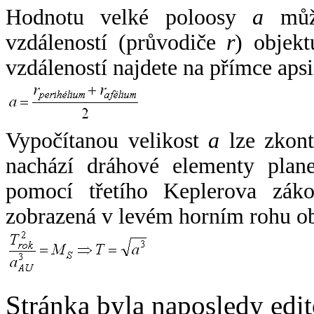
Hodnotu velké poloosy
a
může
vzdáleností (průvodiče
r
) objekt
vzdáleností najdete na přímce apsi
Vypočítanou velikost
a
lze zkont
nachází dráhové elementy plane
pomocí třetího Keplerova zák
zobrazená v levém horním rohu o
Stránka byla naposledy edi