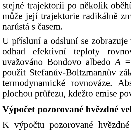
stejné trajektorii po několik oběh
může její trajektorie radikálně zm
narůstá s časem.
U přísluní a odsluní se zobrazuje
odhad efektivní teploty rovno
uvažováno Bondovo albedo
A
= 
použit Stefanův-Boltzmannův zák
termodynamické rovnováze. Abs
plochou průřezu, kdežto emise po
Výpočet pozorované hvězdné ve
K výpočtu pozorované hvězdné v