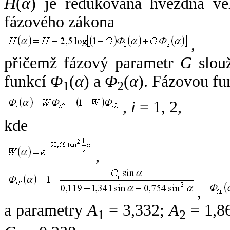
H
(
α
) je redukovaná hvězdná vel
fázového zákona
,
přičemž fázový parametr
G
slouž
funkcí
Φ
(
α
) a
Φ
(
α
). Fázovou fu
1
2
,
i
= 1, 2,
kde
,
,
a parametry
A
= 3,332;
A
= 1,8
1
2