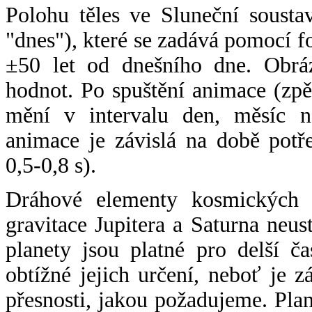
Polohu těles ve Sluneční sousta
"dnes"), které se zadává pomocí 
±50 let od dnešního dne. Obráz
hodnot. Po spuštění animace (zpě
mění v intervalu den, měsíc ne
animace je závislá na době potř
0,5-0,8 s).
Dráhové elementy kosmických t
gravitace Jupitera a Saturna neu
planety jsou platné pro delší č
obtížné jejich určení, neboť je 
přesnosti, jakou požadujeme. Pla