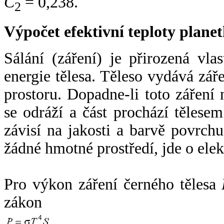
C
= 0,238.
2
Výpočet efektivní teploty plan
Sálání (záření) je přirozená vla
energie tělesa. Těleso vydává zá
prostoru. Dopadne-li toto záření n
se odráží a část prochází tělesem
závisí na jakosti a barvě povrch
žádné hmotné prostředí, jde o ele
Pro výkon záření černého tělesa
zákon