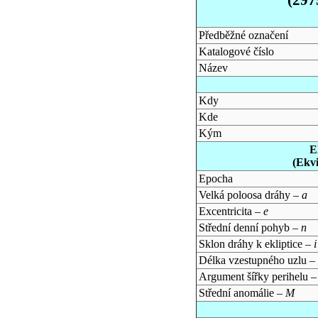
Předběžné označení
Katalogové číslo
Název
Kdy
Kde
Kým
E
(Ekv
Epocha
Velká poloosa dráhy –
a
Excentricita –
e
Střední denní pohyb –
n
Sklon dráhy k ekliptice –
i
Délka vzestupného uzlu –
Argument šířky perihelu 
Střední anomálie –
M