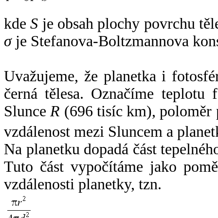
kde
S
je obsah plochy povrchu těl
σ
je Stefanova-Boltzmannova kons
Uvažujeme, že planetka i fotosfér
černá tělesa. Označíme teplotu 
Slunce
R
(696 tisíc km), poloměr
vzdálenost mezi Sluncem a plane
Na planetku dopadá část tepelnéh
Tuto část vypočítáme jako pomě
vzdálenosti planetky, tzn.