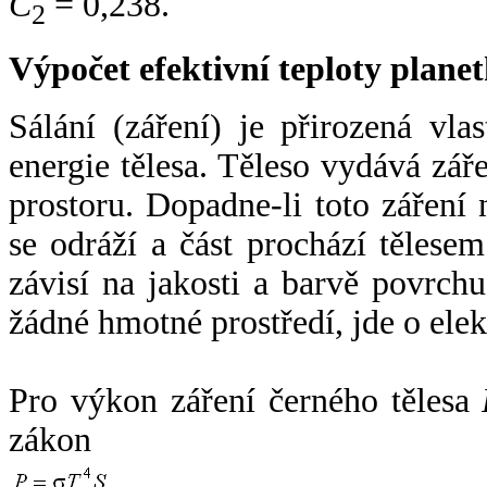
C
= 0,238.
2
Výpočet efektivní teploty plan
Sálání (záření) je přirozená vla
energie tělesa. Těleso vydává zá
prostoru. Dopadne-li toto záření n
se odráží a část prochází tělesem
závisí na jakosti a barvě povrch
žádné hmotné prostředí, jde o ele
Pro výkon záření černého tělesa
zákon