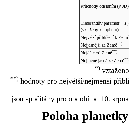
Průchody odsluním (v
JD
)
Tisserandův parametr –
T
J
(vztažený k Jupiteru)
Největší přiblížení k Zemi
**)
Nejjasnější ze Země
**)
Nejdále od Země
**
Nejméně jasná ze Země
*)
vztaženo
**)
hodnoty pro největší/nejmenší přibl
jsou spočítány pro období od 10. srpna
Poloha planetky