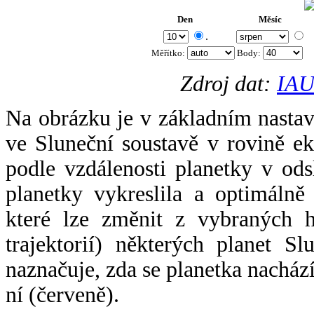
Den
Měsíc
.
Měřítko:
Body
:
Zdroj dat:
IAU
Na obrázku je v základním nastav
ve Sluneční soustavě v rovině ek
podle vzdálenosti planetky v odsl
planetky vykreslila a optimálně
které lze změnit z vybraných h
trajektorií) některých planet Sl
naznačuje, zda se planetka nacház
ní (červeně).