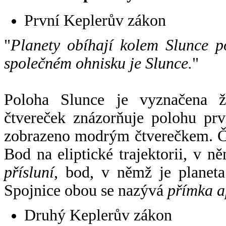
První Keplerův zákon
"
Planety obíhají kolem Slunce p
společném ohnisku je Slunce.
"
Poloha Slunce je vyznačena 
čtvereček znázorňuje polohu pr
zobrazeno modrým čtverečkem. Če
Bod na eliptické trajektorii, v n
přísluní
, bod, v němž je planet
Spojnice obou se nazývá
přímka a
Druhý Keplerův zákon