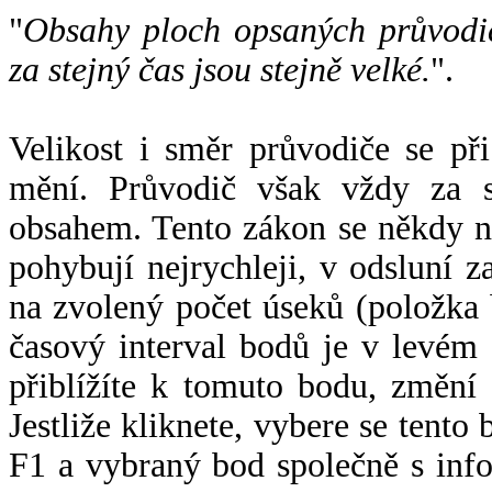
"
Obsahy ploch opsaných průvodič
za stejný čas jsou stejně velké.
".
Velikost i směr průvodiče se při
mění. Průvodič však vždy za s
obsahem. Tento zákon se někdy 
pohybují nejrychleji, v odsluní z
na zvolený počet úseků (položka 
časový interval bodů je v levém
přiblížíte k tomuto bodu, změní
Jestliže kliknete, vybere se tento
F1 a vybraný bod společně s info