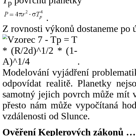
T
povrchu planetky
p
.
Z rovnosti výkonů dostaneme po 
.
Modelování vyjádření problemati
odpovídat realitě. Planetky nejso
samotný jejich povrch může mít v
přesto nám může vypočítaná hodn
vzdálenosti od Slunce.
Ověření Keplerových zákonů …