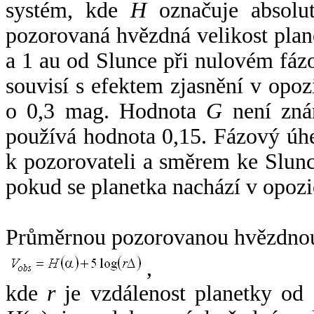
systém, kde
H
označuje absolut
pozorovaná hvězdná velikost plan
a 1 au od Slunce při nulovém fá
souvisí s efektem zjasnění v opoz
o 0,3 mag. Hodnota
G
není zná
používá hodnota 0,15. Fázový úh
k pozorovateli a směrem ke Slunc
pokud se planetka nachází v opozi
Průměrnou pozorovanou hvězdnou 
,
kde
r
je vzdálenost planetky od