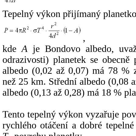
Tepelný výkon přijímaný planetko
,
kde
A
je Bondovo albedo, uvaž
odrazivosti) planetek se obecně
albedo (0,02 až 0,07) má 78 % z
než 25 km. Střední albedo (0,08 
albedo (0,13 až 0,28) má 18 % pla
Tento tepelný výkon vyzařuje po
rychlého otáčení a dobré tepelné