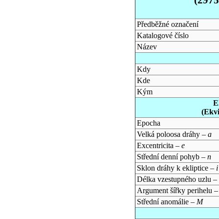
Předběžné označení
Katalogové číslo
Název
Kdy
Kde
Kým
E
(Ekv
Epocha
Velká poloosa dráhy –
a
Excentricita –
e
Střední denní pohyb –
n
Sklon dráhy k ekliptice –
i
Délka vzestupného uzlu –
Argument šířky perihelu 
Střední anomálie –
M