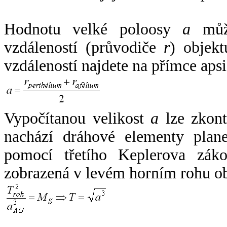
Hodnotu velké poloosy
a
může
vzdáleností (průvodiče
r
) objekt
vzdáleností najdete na přímce apsi
Vypočítanou velikost
a
lze zkont
nachází dráhové elementy plane
pomocí třetího Keplerova zák
zobrazená v levém horním rohu o