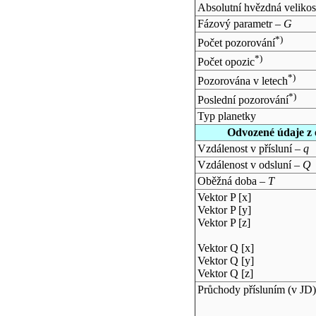
Absolutní hvězdná velikos
Fázový parametr –
G
*)
Počet pozorování
*)
Počet opozic
*)
Pozorována v letech
*)
Poslední pozorování
Typ planetky
Odvozené údaje z 
Vzdálenost v přísluní –
q
Vzdálenost v odsluní –
Q
Oběžná doba –
T
Vektor P [x]
Vektor P [y]
Vektor P [z]
Vektor Q [x]
Vektor Q [y]
Vektor Q [z]
Průchody přísluním (v
JD
)