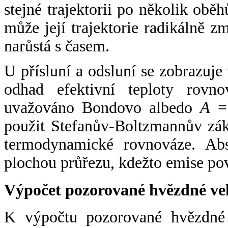
stejné trajektorii po několik oběh
může její trajektorie radikálně zm
narůstá s časem.
U přísluní a odsluní se zobrazuje
odhad efektivní teploty rovno
uvažováno Bondovo albedo
A
= 
použit Stefanův-Boltzmannův zák
termodynamické rovnováze. Abs
plochou průřezu, kdežto emise po
Výpočet pozorované hvězdné ve
K výpočtu pozorované hvězdné v