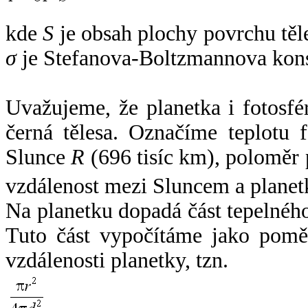
kde
S
je obsah plochy povrchu těl
σ
je Stefanova-Boltzmannova kons
Uvažujeme, že planetka i fotosfér
černá tělesa. Označíme teplotu 
Slunce
R
(696 tisíc km), poloměr
vzdálenost mezi Sluncem a plane
Na planetku dopadá část tepelnéh
Tuto část vypočítáme jako pomě
vzdálenosti planetky, tzn.