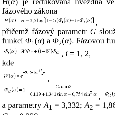
H
(
α
) je redukovaná hvězdná vel
fázového zákona
,
přičemž fázový parametr
G
slouž
funkcí
Φ
(
α
) a
Φ
(
α
). Fázovou fu
1
2
,
i
= 1, 2,
kde
,
,
a parametry
A
= 3,332;
A
= 1,8
1
2