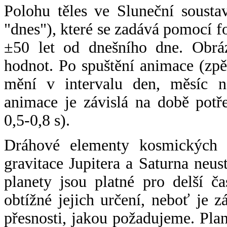
Polohu těles ve Sluneční sousta
"dnes"), které se zadává pomocí 
±50 let od dnešního dne. Obráz
hodnot. Po spuštění animace (zpě
mění v intervalu den, měsíc ne
animace je závislá na době potř
0,5-0,8 s).
Dráhové elementy kosmických t
gravitace Jupitera a Saturna neu
planety jsou platné pro delší č
obtížné jejich určení, neboť je 
přesnosti, jakou požadujeme. Pla