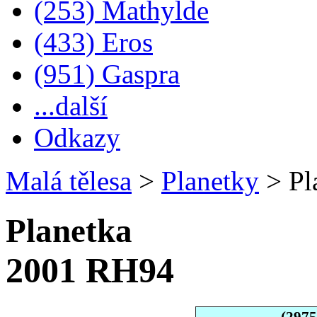
(253) Mathylde
(433) Eros
(951) Gaspra
...další
Odkazy
Malá tělesa
>
Planetky
>
Pl
Planetka
2001 RH94
(297