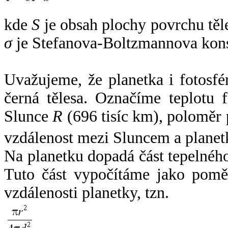
kde
S
je obsah plochy povrchu těl
σ
je Stefanova-Boltzmannova kons
Uvažujeme, že planetka i fotosfér
černá tělesa. Označíme teplotu 
Slunce
R
(696 tisíc km), poloměr
vzdálenost mezi Sluncem a plane
Na planetku dopadá část tepelnéh
Tuto část vypočítáme jako pomě
vzdálenosti planetky, tzn.