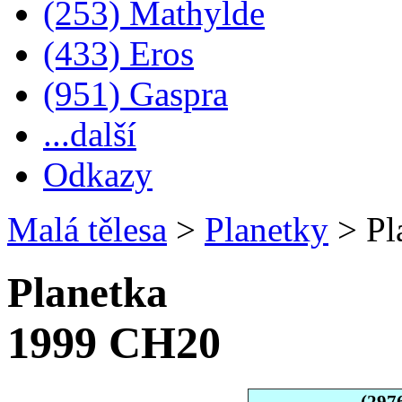
(253) Mathylde
(433) Eros
(951) Gaspra
...další
Odkazy
Malá tělesa
>
Planetky
>
Pl
Planetka
1999 CH20
(297