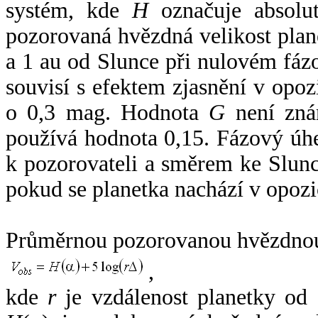
systém, kde
H
označuje absolut
pozorovaná hvězdná velikost plan
a 1 au od Slunce při nulovém fá
souvisí s efektem zjasnění v opoz
o 0,3 mag. Hodnota
G
není zná
používá hodnota 0,15. Fázový úh
k pozorovateli a směrem ke Slunc
pokud se planetka nachází v opozi
Průměrnou pozorovanou hvězdnou 
,
kde
r
je vzdálenost planetky od