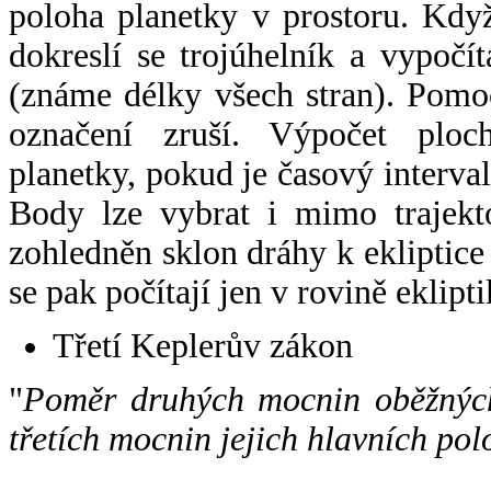
poloha planetky v prostoru. Kdy
dokreslí se trojúhelník a vypoč
(známe délky všech stran). Pomo
označení zruší. Výpočet ploch
planetky, pokud je časový interval
Body lze vybrat i mimo trajekto
zohledněn sklon dráhy k ekliptice
se pak počítají jen v rovině eklipti
Třetí Keplerův zákon
"
Poměr druhých mocnin oběžných
třetích mocnin jejich hlavních pol