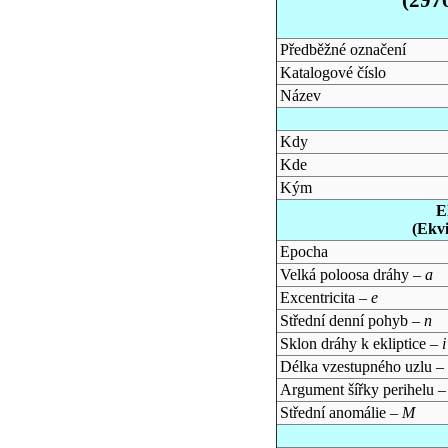
Předběžné označení
Katalogové číslo
Název
Kdy
Kde
Kým
E
(Ekv
Epocha
Velká poloosa dráhy –
a
Excentricita –
e
Střední denní pohyb –
n
Sklon dráhy k ekliptice –
i
Délka vzestupného uzlu –
Argument šířky perihelu 
Střední anomálie –
M