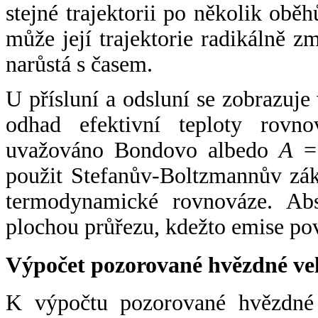
stejné trajektorii po několik oběh
může její trajektorie radikálně zm
narůstá s časem.
U přísluní a odsluní se zobrazuje
odhad efektivní teploty rovno
uvažováno Bondovo albedo
A
= 
použit Stefanův-Boltzmannův zák
termodynamické rovnováze. Abs
plochou průřezu, kdežto emise po
Výpočet pozorované hvězdné ve
K výpočtu pozorované hvězdné v