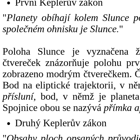
První Keplerův zákon
"
Planety obíhají kolem Slunce p
společném ohnisku je Slunce.
"
Poloha Slunce je vyznačena 
čtvereček znázorňuje polohu pr
zobrazeno modrým čtverečkem. Če
Bod na eliptické trajektorii, v n
přísluní
, bod, v němž je planet
Spojnice obou se nazývá
přímka a
Druhý Keplerův zákon
"
Obsahy ploch opsaných průvodič