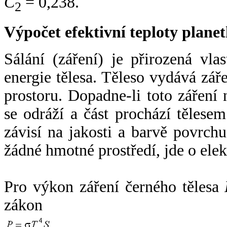
C
= 0,238.
2
Výpočet efektivní teploty plan
Sálání (záření) je přirozená vla
energie tělesa. Těleso vydává zá
prostoru. Dopadne-li toto záření n
se odráží a část prochází tělesem
závisí na jakosti a barvě povrch
žádné hmotné prostředí, jde o ele
Pro výkon záření černého tělesa
zákon