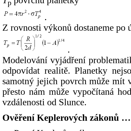
T
povrchu planetky
p
.
Z rovnosti výkonů dostaneme po 
.
Modelování vyjádření problemati
odpovídat realitě. Planetky nejso
samotný jejich povrch může mít v
přesto nám může vypočítaná hodn
vzdálenosti od Slunce.
Ověření Keplerových zákonů …