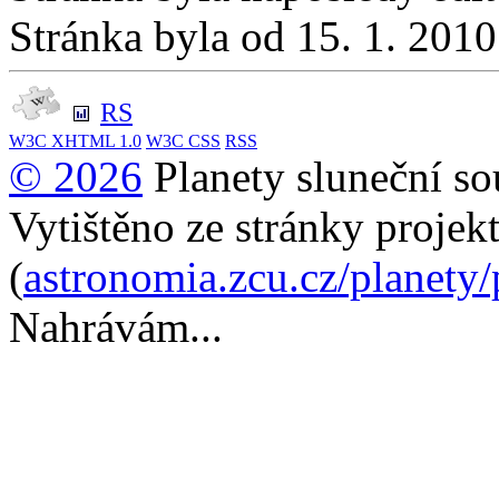
Stránka byla od 15. 1. 201
RS
W3C
XHTML 1.0
W3C
CSS
RSS
© 2026
Planety sluneční so
Vytištěno ze stránky projek
(
astronomia.zcu.cz/planety
Nahrávám...