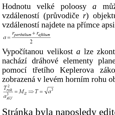
Hodnotu velké poloosy
a
může
vzdáleností (průvodiče
r
) objekt
vzdáleností najdete na přímce apsi
Vypočítanou velikost
a
lze zkont
nachází dráhové elementy plane
pomocí třetího Keplerova zák
zobrazená v levém horním rohu o
Stránka byla naposledy edi