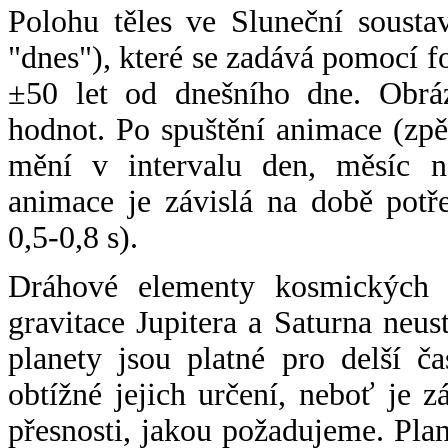
Polohu těles ve Sluneční sousta
"dnes"), které se zadává pomocí 
±50 let od dnešního dne. Obráz
hodnot. Po spuštění animace (zpě
mění v intervalu den, měsíc ne
animace je závislá na době potř
0,5-0,8 s).
Dráhové elementy kosmických t
gravitace Jupitera a Saturna neu
planety jsou platné pro delší č
obtížné jejich určení, neboť je 
přesnosti, jakou požadujeme. Pla