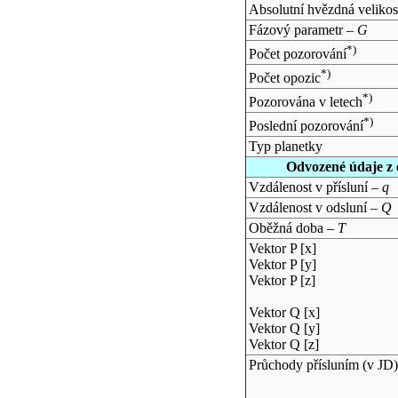
Absolutní hvězdná velikos
Fázový parametr –
G
*)
Počet pozorování
*)
Počet opozic
*)
Pozorována v letech
*)
Poslední pozorování
Typ planetky
Odvozené údaje z 
Vzdálenost v přísluní –
q
Vzdálenost v odsluní –
Q
Oběžná doba –
T
Vektor P [x]
Vektor P [y]
Vektor P [z]
Vektor Q [x]
Vektor Q [y]
Vektor Q [z]
Průchody přísluním (v
JD
)