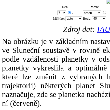
Den
Měsíc
.
Měřítko:
Body
:
Zdroj dat:
IAU
Na obrázku je v základním nastav
ve Sluneční soustavě v rovině ek
podle vzdálenosti planetky v odsl
planetky vykreslila a optimálně
které lze změnit z vybraných h
trajektorií) některých planet Sl
naznačuje, zda se planetka nacház
ní (červeně).