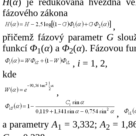
H
(
α
) je redukovaná hvězdná vel
fázového zákona
,
přičemž fázový parametr
G
slouž
funkcí
Φ
(
α
) a
Φ
(
α
). Fázovou fu
1
2
,
i
= 1, 2,
kde
,
,
a parametry
A
= 3,332;
A
= 1,8
1
2