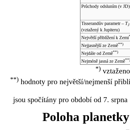
Průchody odsluním (v
JD
)
Tisserandův parametr –
T
J
(vztažený k Jupiteru)
Největší přiblížení k Zemi
**)
Nejjasnější ze Země
**)
Nejdále od Země
**
Nejméně jasná ze Země
*)
vztaženo
**)
hodnoty pro největší/nejmenší přibl
jsou spočítány pro období od 7. srpna
Poloha planetky