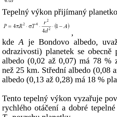
Tepelný výkon přijímaný planetko
,
kde
A
je Bondovo albedo, uvaž
odrazivosti) planetek se obecně
albedo (0,02 až 0,07) má 78 % z
než 25 km. Střední albedo (0,08 
albedo (0,13 až 0,28) má 18 % pla
Tento tepelný výkon vyzařuje po
rychlého otáčení a dobré tepelné