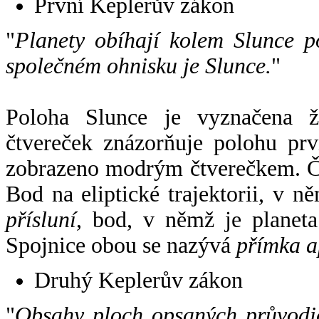
První Keplerův zákon
"
Planety obíhají kolem Slunce p
společném ohnisku je Slunce.
"
Poloha Slunce je vyznačena 
čtvereček znázorňuje polohu pr
zobrazeno modrým čtverečkem. Če
Bod na eliptické trajektorii, v n
přísluní
, bod, v němž je planet
Spojnice obou se nazývá
přímka a
Druhý Keplerův zákon
"
Obsahy ploch opsaných průvodič