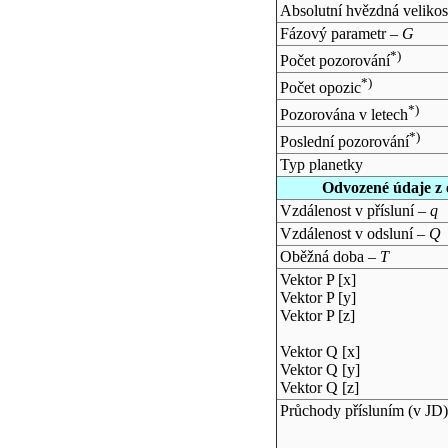
Absolutní hvězdná velikos
Fázový parametr –
G
*)
Počet pozorování
*)
Počet opozic
*)
Pozorována v letech
*)
Poslední pozorování
Typ planetky
Odvozené údaje z 
Vzdálenost v přísluní –
q
Vzdálenost v odsluní –
Q
Oběžná doba –
T
Vektor P [x]
Vektor P [y]
Vektor P [z]
Vektor Q [x]
Vektor Q [y]
Vektor Q [z]
Průchody přísluním (v
JD
)