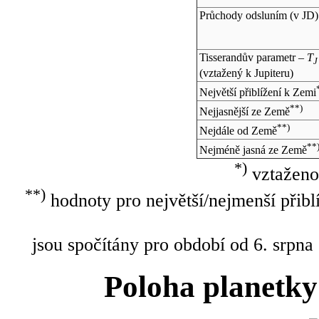
Průchody odsluním (v
JD
)
Tisserandův parametr –
T
J
(vztažený k Jupiteru)
Největší přiblížení k Zemi
**)
Nejjasnější ze Země
**)
Nejdále od Země
**
Nejméně jasná ze Země
*)
vztaženo
**)
hodnoty pro největší/nejmenší přibl
jsou spočítány pro období od 6. srpna
Poloha planetky