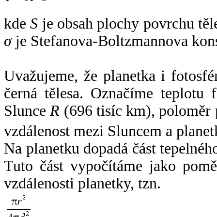
kde
S
je obsah plochy povrchu těl
σ
je Stefanova-Boltzmannova kons
Uvažujeme, že planetka i fotosfér
černá tělesa. Označíme teplotu 
Slunce
R
(696 tisíc km), poloměr
vzdálenost mezi Sluncem a plane
Na planetku dopadá část tepelnéh
Tuto část vypočítáme jako pomě
vzdálenosti planetky, tzn.