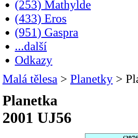
(253) Mathylde
(433) Eros
(951) Gaspra
...další
Odkazy
Malá tělesa
>
Planetky
>
Pl
Planetka
2001 UJ56
(297