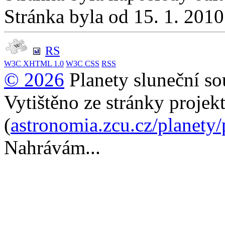
Stránka byla od 15. 1. 201
RS
W3C
XHTML 1.0
W3C
CSS
RSS
© 2026
Planety sluneční so
Vytištěno ze stránky projek
(
astronomia.zcu.cz/planety
Nahrávám...