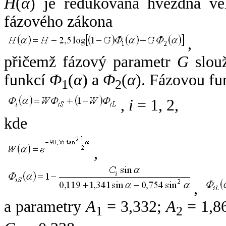
H
(
α
) je redukovaná hvězdná vel
fázového zákona
,
přičemž fázový parametr
G
slouž
funkcí
Φ
(
α
) a
Φ
(
α
). Fázovou fu
1
2
,
i
= 1, 2,
kde
,
,
a parametry
A
= 3,332;
A
= 1,8
1
2