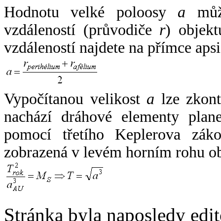
Hodnotu velké poloosy
a
může
vzdáleností (průvodiče
r
) objekt
vzdáleností najdete na přímce apsi
Vypočítanou velikost
a
lze zkont
nachází dráhové elementy plane
pomocí třetího Keplerova zák
zobrazená v levém horním rohu o
Stránka byla naposledy edi