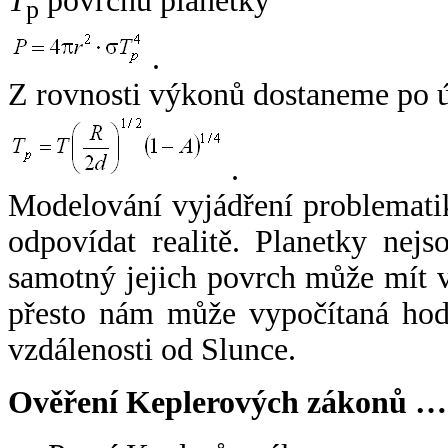
T
povrchu planetky
p
.
Z rovnosti výkonů dostaneme po 
.
Modelování vyjádření problemati
odpovídat realitě. Planetky nejso
samotný jejich povrch může mít v
přesto nám může vypočítaná hodn
vzdálenosti od Slunce.
Ověření Keplerových zákonů …