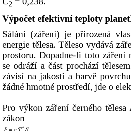
C
= 0,238.
2
Výpočet efektivní teploty plan
Sálání (záření) je přirozená vla
energie tělesa. Těleso vydává zá
prostoru. Dopadne-li toto záření n
se odráží a část prochází tělesem
závisí na jakosti a barvě povrch
žádné hmotné prostředí, jde o ele
Pro výkon záření černého tělesa
zákon