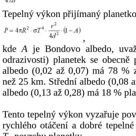
Tepelný výkon přijímaný planetko
,
kde
A
je Bondovo albedo, uvaž
odrazivosti) planetek se obecně
albedo (0,02 až 0,07) má 78 % z
než 25 km. Střední albedo (0,08 
albedo (0,13 až 0,28) má 18 % pla
Tento tepelný výkon vyzařuje po
rychlého otáčení a dobré tepelné