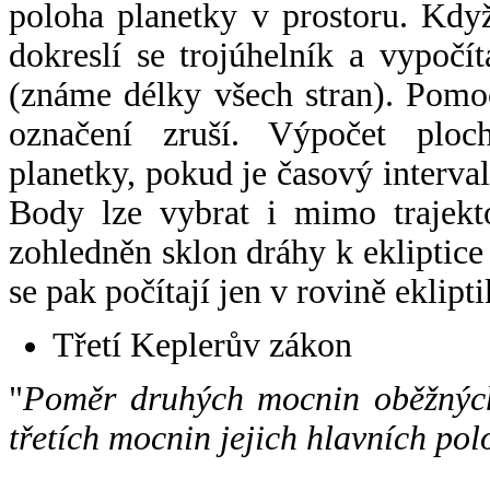
poloha planetky v prostoru. Kdy
dokreslí se trojúhelník a vypoč
(známe délky všech stran). Pomo
označení zruší. Výpočet ploch
planetky, pokud je časový interval
Body lze vybrat i mimo trajekto
zohledněn sklon dráhy k ekliptice
se pak počítají jen v rovině eklipti
Třetí Keplerův zákon
"
Poměr druhých mocnin oběžných
třetích mocnin jejich hlavních pol