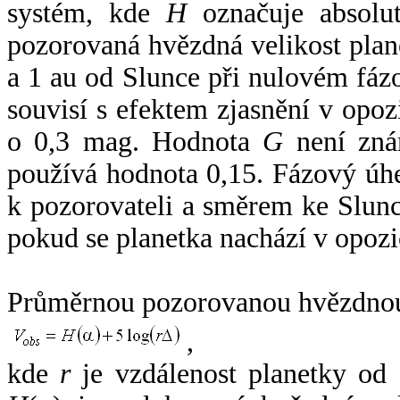
systém, kde
H
označuje absolut
pozorovaná hvězdná velikost plan
a 1 au od Slunce při nulovém fá
souvisí s efektem zjasnění v opoz
o 0,3 mag. Hodnota
G
není zná
používá hodnota 0,15. Fázový úh
k pozorovateli a směrem ke Slunc
pokud se planetka nachází v opozi
Průměrnou pozorovanou hvězdnou 
,
kde
r
je vzdálenost planetky od