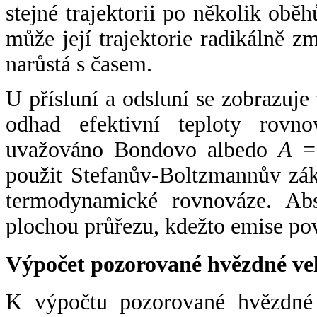
stejné trajektorii po několik oběh
může její trajektorie radikálně zm
narůstá s časem.
U přísluní a odsluní se zobrazuje
odhad efektivní teploty rovno
uvažováno Bondovo albedo
A
= 
použit Stefanův-Boltzmannův zák
termodynamické rovnováze. Abs
plochou průřezu, kdežto emise po
Výpočet pozorované hvězdné ve
K výpočtu pozorované hvězdné v