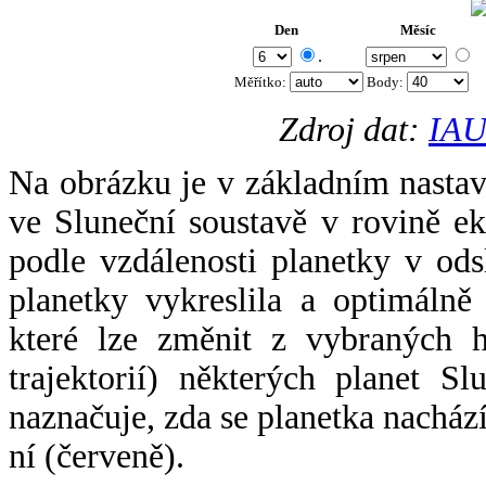
Den
Měsíc
.
Měřítko:
Body
:
Zdroj dat:
IAU
Na obrázku je v základním nastav
ve Sluneční soustavě v rovině ek
podle vzdálenosti planetky v odsl
planetky vykreslila a optimálně
které lze změnit z vybraných h
trajektorií) některých planet Sl
naznačuje, zda se planetka nacház
ní (červeně).