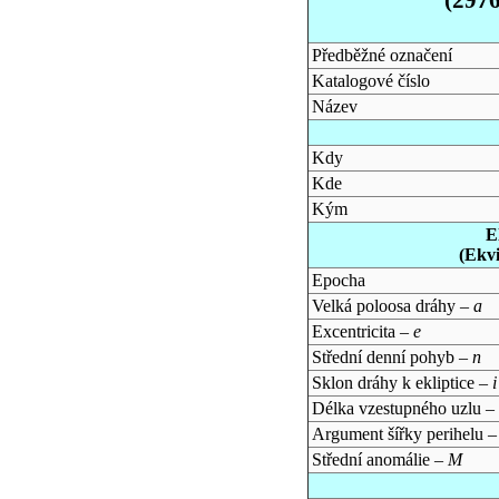
Předběžné označení
Katalogové číslo
Název
Kdy
Kde
Kým
E
(Ekv
Epocha
Velká poloosa dráhy –
a
Excentricita –
e
Střední denní pohyb –
n
Sklon dráhy k ekliptice –
i
Délka vzestupného uzlu –
Argument šířky perihelu 
Střední anomálie –
M