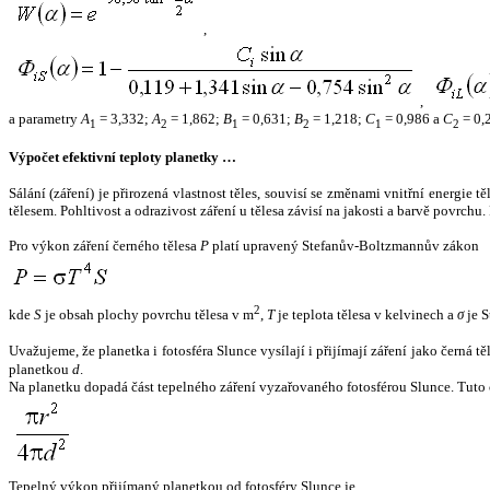
,
,
a parametry
A
= 3,332;
A
= 1,862;
B
= 0,631;
B
= 1,218;
C
= 0,986 a
C
= 0,
1
2
1
2
1
2
Výpočet efektivní teploty planetky …
Sálání (záření) je přirozená vlastnost těles, souvisí se změnami vnitřní energie 
tělesem. Pohltivost a odrazivost záření u tělesa závisí na jakosti a barvě povrch
Pro výkon záření černého tělesa
P
platí upravený Stefanův-Boltzmannův zákon
2
kde
S
je obsah plochy povrchu tělesa v m
,
T
je teplota tělesa v kelvinech a
σ
je S
Uvažujeme, že planetka i fotosféra Slunce vysílají i přijímají záření jako černá 
planetkou
d
.
Na planetku dopadá část tepelného záření vyzařovaného fotosférou Slunce. Tuto 
Tepelný výkon přijímaný planetkou od fotosféry Slunce je