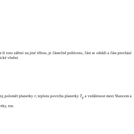
i toto záření na jiné těleso, je částečně pohlceno, část se odráží a část prochází
ické vlnění.
m), poloměr planetky
r
, teplotu povrchu planetky
T
a vzdálenost mezi Sluncem a
p
tky, tzn.