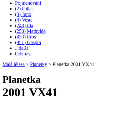
Pojmenování
(2) Pallas
(3) Juno
(4) Vesta
(243) Ida
(253) Mathylde
(433) Eros
(951) Gaspra
...další
Odkazy
Malá tělesa
>
Planetky
>
Planetka 2001 VX41
Planetka
2001 VX41