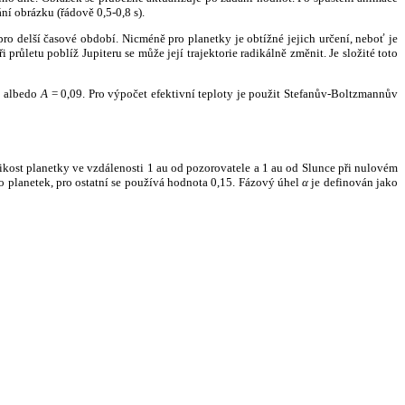
ní obrázku (řádově 0,5-0,8 s).
ro delší časové období. Nicméně pro planetky je obtížné jejich určení, neboť je
růletu poblíž Jupiteru se může její trajektorie radikálně změnit. Je složité toto
o albedo
A
= 0,09. Pro výpočet efektivní teploty je použit Stefanův-Boltzmannův
kost planetky ve vzdálenosti 1 au od pozorovatele a 1 au od Slunce při nulovém
planetek, pro ostatní se používá hodnota 0,15. Fázový úhel
α
je definován jako