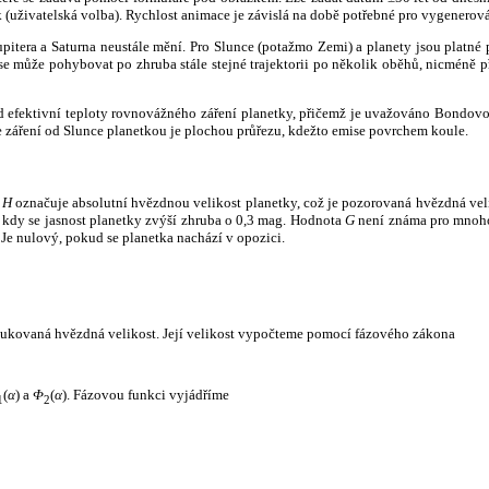
k (uživatelská volba). Rychlost animace je závislá na době potřebné pro vygenerová
itera a Saturna neustále mění. Pro Slunce (potažmo Zemi) a planety jsou platné p
 může pohybovat po zhruba stále stejné trajektorii po několik oběhů, nicméně při p
had efektivní teploty rovnovážného záření planetky, přičemž je uvažováno Bondov
záření od Slunce planetkou je plochou průřezu, kdežto emise povrchem koule.
e
H
označuje absolutní hvězdnou velikost planetky, což je pozorovaná hvězdná veli
i, kdy se jasnost planetky zvýší zhruba o 0,3 mag. Hodnota
G
není známa pro mnoho 
Je nulový, pokud se planetka nachází v opozici.
edukovaná hvězdná velikost. Její velikost vypočteme pomocí fázového zákona
(
α
) a
Φ
(
α
). Fázovou funkci vyjádříme
1
2