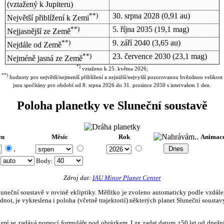
(vztažený k Jupiteru)
**)
30. srpna 2028
(0,91 au)
Největší přiblížení k Zemi
**)
5. října 2035
(19,1 mag)
Nejjasnější ze Země
**)
9. září 2040
(3,65 au)
Nejdále od Země
**)
23. července 2030
(23,1 mag)
Nejméně jasná ze Země
*)
vztaženo k 25. května 2026;
**)
hodnoty pro největší/nejmenší přiblížení a nejnižší/nejvyšší pozorovanou hvězdnou velikost
jsou spočítány pro období od 8. srpna 2026 do 31. prosince 2050 s intervalem 1 den.
Poloha planetky ve Sluneční soustavě
en
Měsíc
Rok
Animac
.
:
Body
:
Zdroj dat:
IAU Minor Planet Center
eční soustavě v rovině ekliptiky. Měřítko je zvoleno automaticky podle vzdálenost
not, je vykreslena i poloha (včetně trajektorií) některých planet Sluneční soustavy
, které se zadává pomocí formuláře pod obrázkem. Lze zadat datum ±50 let od dneš