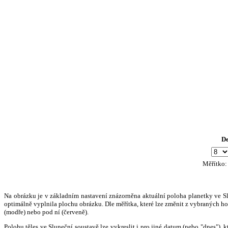
D
Měřítko
Na obrázku je v základním nastavení znázorněna aktuální poloha planetky ve Slun
optimálně vyplnila plochu obrázku. Dle měřítka, které lze změnit z vybraných hod
(modře) nebo pod ní (červeně).
Polohu těles ve Sluneční soustavě lze vykreslit i pro jiné datum (nebo "dnes")