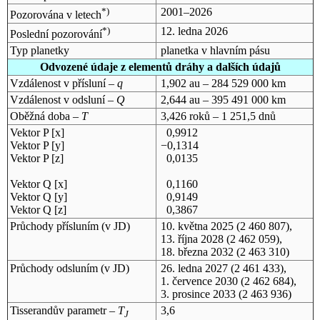
*)
2001–2026
Pozorována v letech
*)
12. ledna 2026
Poslední pozorování
Typ planetky
planetka v hlavním pásu
Odvozené údaje z elementů dráhy a dalších údajů
Vzdálenost v přísluní –
q
1,902 au – 284 529 000 km
Vzdálenost v odsluní –
Q
2,644 au – 395 491 000 km
Oběžná doba –
T
3,426 roků – 1 251,5 dnů
Vektor P [x]
0,9912
Vektor P [y]
−0,1314
Vektor P [z]
0,0135
Vektor Q [x]
0,1160
Vektor Q [y]
0,9149
Vektor Q [z]
0,3867
Průchody přísluním (v
JD
)
10. května 2025
(2 460 807),
13. října 2028
(2 462 059),
18. března 2032
(2 463 310)
Průchody odsluním (v
JD
)
26. ledna 2027
(2 461 433),
1. července 2030
(2 462 684),
3. prosince 2033
(2 463 936)
Tisserandův parametr –
T
3,6
J