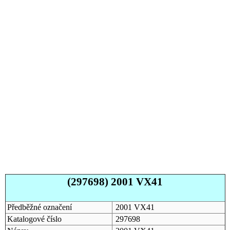
(297698) 2001 VX41
Předběžné označení
2001 VX41
Katalogové číslo
297698