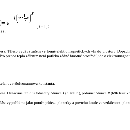
,
i
= 1, 2
238.
tělesa. Těleso vydává záření ve formě elektromagnetických vln do prostoru. Dopadne-l
u. Pro přenos tepla zářením není potřeba žádné hmotné prostředí, jde o elektromagnet
tefanova-Boltzmannova konstanta.
tělesa. Označíme teplotu fotosféry Slunce
T
(5 780 K), poloměr Slunce
R
(696 tisíc k
část vypočítáme jako poměr průřezu planetky a povrchu koule ve vzdálenosti plane