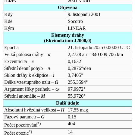
Název
2001 VX41
Objevena
Kdy
9. listopadu 2001
Kde
Socorro
Kým
LINEAR
Elementy dráhy
(Ekvinokcium J2000,0)
Epocha
21. listopadu 2025 0:00:00 UTC
Velká poloosa dráhy –
a
2,2728 au – 340 009 706 km
Excentricita –
e
0,1632
Střední denní pohyb –
n
0,2876°/den
Sklon dráhy k ekliptice –
i
3,7405°
Délka vzestupného uzlu –
Ω
255,3594°
Argument šířky perihelu –
ω
97,9972°
Střední anomálie –
M
55,9720°
Další údaje
Absolutní hvězdná velikost –
H
17,55 mag
Fázový parametr –
G
0,15
*)
404
Počet pozorování
*)
14
Počet opozic