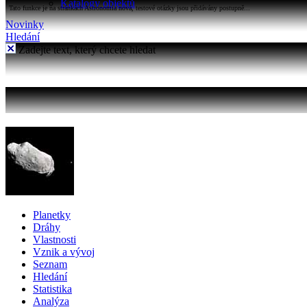
Katalogy objektů
Tato funkce je na stránkách Astronomia nová, testové otázky jsou přidávány postupně...
Novinky
Hledání
Zadejte text, který chcete hledat
Planetky
Dráhy
Vlastnosti
Vznik a vývoj
Seznam
Hledání
Statistika
Analýza