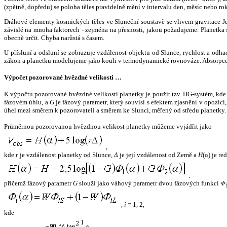
(zpětně, dopředu) se poloha těles pravidelně mění v intervalu den, měsíc nebo ro
Dráhové elementy kosmických těles ve Sluneční soustavě se vlivem gravitace Jup
závislé na mnoha faktorech - zejména na přesnosti, jakou požadujeme. Planetka se
obecně určit. Chyba narůstá s časem.
U přísluní a odsluní se zobrazuje vzdálenost objektu od Slunce, rychlost a od
zákon a planetku modelujeme jako kouli v termodynamické rovnováze. Absorpce 
Výpočet pozorované hvězdné velikosti …
K výpočtu pozorované hvězdné velikosti planetky je použit tzv. HG-systém, kd
fázovém úhlu, a
G
je fázový parametr, který souvisí s efektem zjasnění v opozic
úhel mezi směrem k pozorovateli a směrem ke Slunci, měřený od středu planetky. 
Průměrnou pozorovanou hvězdnou velikost planetky můžeme vyjádřit jako
,
kde
r
je vzdálenost planetky od Slunce,
Δ
je její vzdálenost od Země a
H
(
α
) je r
,
přičemž fázový parametr
G
slouží jako váhový parametr dvou fázových funkcí
Φ
,
i
= 1, 2,
kde