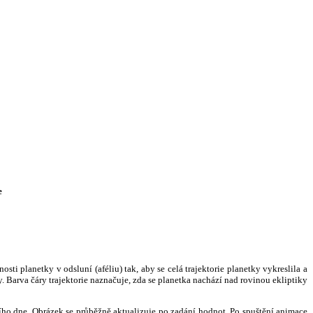
e
i planetky v odsluní (aféliu) tak, aby se celá trajektorie planetky vykreslila a
. Barva čáry trajektorie naznačuje, zda se planetka nachází nad rovinou ekliptiky
ního dne. Obrázek se průběžně aktualizuje po zadání hodnot. Po spuštění animace