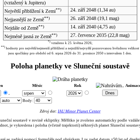
(vztažený k Jupiteru)
**)
24. září 2048
(1,34 au)
Největší přiblížení k Zemi
**)
26. září 2048
(19,1 mag)
Nejjasnější ze Země
**)
14. září 2040
(4,75 au)
Nejdále od Země
**)
27. července 2035
(22,8 mag)
Nejméně jasná ze Země
*)
vztaženo k 25. května 2026;
**)
hodnoty pro největší/nejmenší přiblížení a nejnižší/nejvyšší pozorovanou hvězdnou velikost
jsou spočítány pro období od 6. srpna 2026 do 31. prosince 2050 s intervalem 1 den.
Poloha planetky ve Sluneční soustavě
en
Měsíc
Rok
Animac
.
:
Body
:
Zdroj dat:
IAU Minor Planet Center
eční soustavě v rovině ekliptiky. Měřítko je zvoleno automaticky podle vzdálenost
not, je vykreslena i poloha (včetně trajektorií) některých planet Sluneční soustavy
, které se zadává pomocí formuláře pod obrázkem. Lze zadat datum ±50 let od dneš