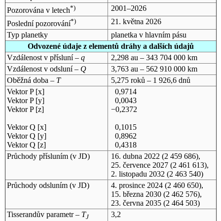
*)
2001–2026
Pozorována v letech
*)
21. května 2026
Poslední pozorování
Typ planetky
planetka v hlavním pásu
Odvozené údaje z elementů dráhy a dalších údajů
Vzdálenost v přísluní –
q
2,298 au – 343 704 000 km
Vzdálenost v odsluní –
Q
3,763 au – 562 910 000 km
Oběžná doba –
T
5,275 roků – 1 926,6 dnů
Vektor P [x]
0,9714
Vektor P [y]
0,0043
Vektor P [z]
−0,2372
Vektor Q [x]
0,1015
Vektor Q [y]
0,8962
Vektor Q [z]
0,4318
Průchody přísluním (v
JD
)
16. dubna 2022
(2 459 686),
25. července 2027
(2 461 613),
2. listopadu 2032
(2 463 540)
Průchody odsluním (v
JD
)
4. prosince 2024
(2 460 650),
15. března 2030
(2 462 576),
23. června 2035
(2 464 503)
Tisserandův parametr –
T
3,2
J