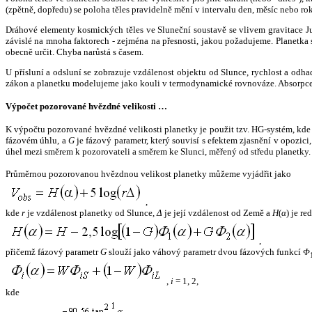
(zpětně, dopředu) se poloha těles pravidelně mění v intervalu den, měsíc nebo ro
Dráhové elementy kosmických těles ve Sluneční soustavě se vlivem gravitace Jup
závislé na mnoha faktorech - zejména na přesnosti, jakou požadujeme. Planetka se
obecně určit. Chyba narůstá s časem.
U přísluní a odsluní se zobrazuje vzdálenost objektu od Slunce, rychlost a od
zákon a planetku modelujeme jako kouli v termodynamické rovnováze. Absorpce 
Výpočet pozorované hvězdné velikosti …
K výpočtu pozorované hvězdné velikosti planetky je použit tzv. HG-systém, kd
fázovém úhlu, a
G
je fázový parametr, který souvisí s efektem zjasnění v opozic
úhel mezi směrem k pozorovateli a směrem ke Slunci, měřený od středu planetky. 
Průměrnou pozorovanou hvězdnou velikost planetky můžeme vyjádřit jako
,
kde
r
je vzdálenost planetky od Slunce,
Δ
je její vzdálenost od Země a
H
(
α
) je r
,
přičemž fázový parametr
G
slouží jako váhový parametr dvou fázových funkcí
Φ
,
i
= 1, 2,
kde