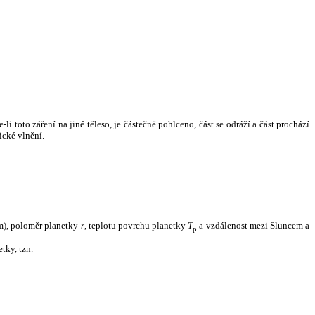
i toto záření na jiné těleso, je částečně pohlceno, část se odráží a část prochází
ické vlnění.
m), poloměr planetky
r
, teplotu povrchu planetky
T
a vzdálenost mezi Sluncem a
p
tky, tzn.