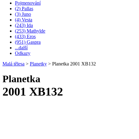
Pojmenování
(2) Pallas
(3) Juno
(4) Vesta
(243) Ida
(253) Mathylde
(433) Eros
(951) Gaspra
...další
Odkazy
Malá tělesa
>
Planetky
>
Planetka 2001 XB132
Planetka
2001 XB132