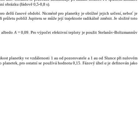
ní obrázku (řádově 0,5-0,8 s).
ro delší časové období. Nicméně pro planetky je obtížné jejich určení, neboť je
růletu poblíž Jupiteru se může její trajektorie radikálně změnit. Je složité toto
o albedo
A
= 0,09. Pro výpočet efektivní teploty je použit Stefanův-Boltzmannův
kost planetky ve vzdálenosti 1 au od pozorovatele a 1 au od Slunce při nulovém
planetek, pro ostatní se používá hodnota 0,15. Fázový úhel
α
je definován jako