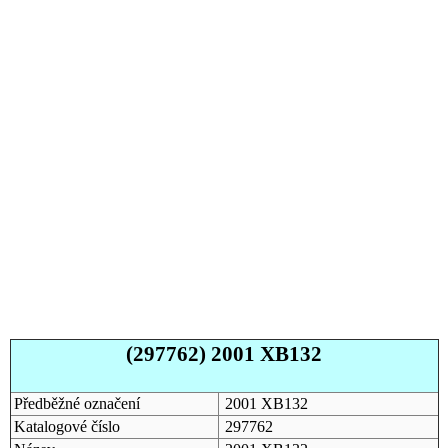
(297762) 2001 XB132
Předběžné označení
2001 XB132
Katalogové číslo
297762