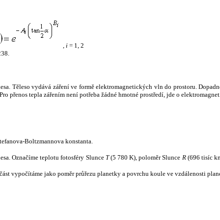
,
i
= 1, 2
238.
tělesa. Těleso vydává záření ve formě elektromagnetických vln do prostoru. Dopadne-l
u. Pro přenos tepla zářením není potřeba žádné hmotné prostředí, jde o elektromagnet
tefanova-Boltzmannova konstanta.
tělesa. Označíme teplotu fotosféry Slunce
T
(5 780 K), poloměr Slunce
R
(696 tisíc k
část vypočítáme jako poměr průřezu planetky a povrchu koule ve vzdálenosti plane