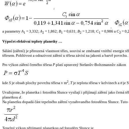
,
,
a parametry
A
= 3,332;
A
= 1,862;
B
= 0,631;
B
= 1,218;
C
= 0,986 a
C
= 0,
1
2
1
2
1
2
Výpočet efektivní teploty planetky …
Sálání (záření) je přirozená vlastnost těles, souvisí se změnami vnitřní energie 
tělesem. Pohltivost a odrazivost záření u tělesa závisí na jakosti a barvě povrch
Pro výkon záření černého tělesa
P
platí upravený Stefanův-Boltzmannův zákon
2
kde
S
je obsah plochy povrchu tělesa v m
,
T
je teplota tělesa v kelvinech a
σ
je S
Uvažujeme, že planetka i fotosféra Slunce vysílají i přijímají záření jako černá 
planetkou
d
.
Na planetku dopadá část tepelného záření vyzařovaného fotosférou Slunce. Tuto 
Tepelný výkon přijímaný planetkou od fotosféry Slunce je