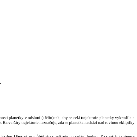
e
i planetky v odsluní (aféliu) tak, aby se celá trajektorie planetky vykreslila a
. Barva čáry trajektorie naznačuje, zda se planetka nachází nad rovinou ekliptiky
ního dne. Obrázek se průběžně aktualizuje po zadání hodnot. Po spuštění animace