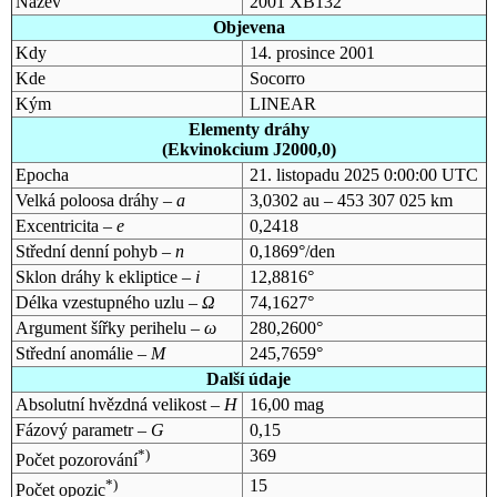
Název
2001 XB132
Objevena
Kdy
14. prosince 2001
Kde
Socorro
Kým
LINEAR
Elementy dráhy
(Ekvinokcium J2000,0)
Epocha
21. listopadu 2025 0:00:00 UTC
Velká poloosa dráhy –
a
3,0302 au – 453 307 025 km
Excentricita –
e
0,2418
Střední denní pohyb –
n
0,1869°/den
Sklon dráhy k ekliptice –
i
12,8816°
Délka vzestupného uzlu –
Ω
74,1627°
Argument šířky perihelu –
ω
280,2600°
Střední anomálie –
M
245,7659°
Další údaje
Absolutní hvězdná velikost –
H
16,00 mag
Fázový parametr –
G
0,15
*)
369
Počet pozorování
*)
15
Počet opozic