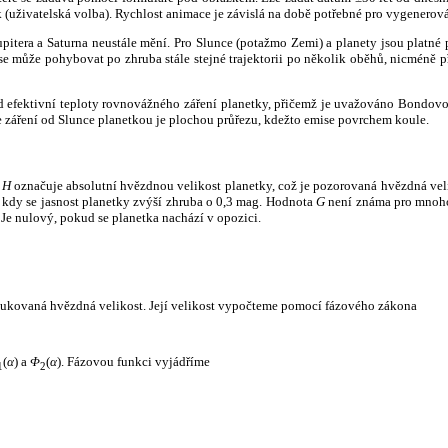
k (uživatelská volba). Rychlost animace je závislá na době potřebné pro vygenerová
itera a Saturna neustále mění. Pro Slunce (potažmo Zemi) a planety jsou platné p
 může pohybovat po zhruba stále stejné trajektorii po několik oběhů, nicméně při p
had efektivní teploty rovnovážného záření planetky, přičemž je uvažováno Bondov
záření od Slunce planetkou je plochou průřezu, kdežto emise povrchem koule.
e
H
označuje absolutní hvězdnou velikost planetky, což je pozorovaná hvězdná veli
i, kdy se jasnost planetky zvýší zhruba o 0,3 mag. Hodnota
G
není známa pro mnoho 
Je nulový, pokud se planetka nachází v opozici.
edukovaná hvězdná velikost. Její velikost vypočteme pomocí fázového zákona
(
α
) a
Φ
(
α
). Fázovou funkci vyjádříme
1
2