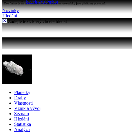
Katalogy objektů
Tato funkce je na stránkách Astronomia nová, testové otázky jsou přidávány postupně...
Novinky
Hledání
Zadejte text, který chcete hledat
Planetky
Dráhy
Vlastnosti
Vznik a vývoj
Seznam
Hledání
Statistika
Analýza