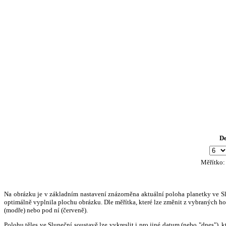
D
Měřítko
Na obrázku je v základním nastavení znázorněna aktuální poloha planetky ve Slun
optimálně vyplnila plochu obrázku. Dle měřítka, které lze změnit z vybraných hod
(modře) nebo pod ní (červeně).
Polohu těles ve Sluneční soustavě lze vykreslit i pro jiné datum (nebo "dnes")