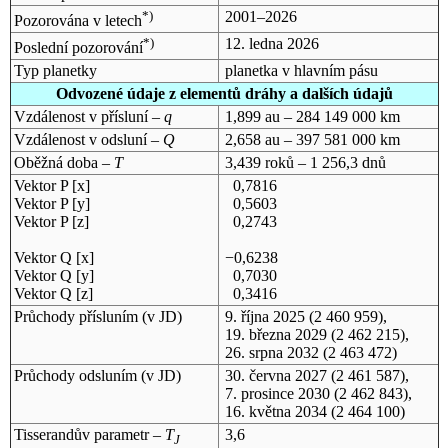
*)
2001–2026
Pozorována v letech
*)
12. ledna 2026
Poslední pozorování
Typ planetky
planetka v hlavním pásu
Odvozené údaje z elementů dráhy a dalších údajů
Vzdálenost v přísluní –
q
1,899 au – 284 149 000 km
Vzdálenost v odsluní –
Q
2,658 au – 397 581 000 km
Oběžná doba –
T
3,439 roků – 1 256,3 dnů
Vektor P [x]
0,7816
Vektor P [y]
0,5603
Vektor P [z]
0,2743
Vektor Q [x]
−0,6238
Vektor Q [y]
0,7030
Vektor Q [z]
0,3416
Průchody přísluním (v
JD
)
9. října 2025
(2 460 959),
19. března 2029
(2 462 215),
26. srpna 2032
(2 463 472)
Průchody odsluním (v
JD
)
30. června 2027
(2 461 587),
7. prosince 2030
(2 462 843),
16. května 2034
(2 464 100)
Tisserandův parametr –
T
3,6
J