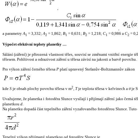
,
,
a parametry
A
= 3,332;
A
= 1,862;
B
= 0,631;
B
= 1,218;
C
= 0,986 a
C
= 0,
1
2
1
2
1
2
Výpočet efektivní teploty planetky …
Sálání (záření) je přirozená vlastnost těles, souvisí se změnami vnitřní energie 
tělesem. Pohltivost a odrazivost záření u tělesa závisí na jakosti a barvě povrch
Pro výkon záření černého tělesa
P
platí upravený Stefanův-Boltzmannův zákon
2
kde
S
je obsah plochy povrchu tělesa v m
,
T
je teplota tělesa v kelvinech a
σ
je S
Uvažujeme, že planetka i fotosféra Slunce vysílají i přijímají záření jako černá 
planetkou
d
.
Na planetku dopadá část tepelného záření vyzařovaného fotosférou Slunce. Tuto 
Tepelný výkon přijímaný planetkou od fotosféry Slunce je