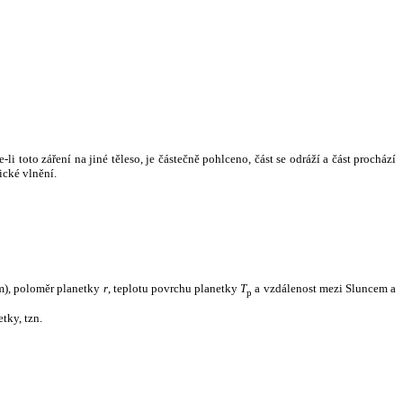
i toto záření na jiné těleso, je částečně pohlceno, část se odráží a část prochází
ické vlnění.
m), poloměr planetky
r
, teplotu povrchu planetky
T
a vzdálenost mezi Sluncem a
p
tky, tzn.