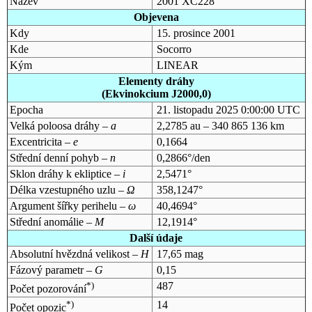
Název
2001 XC228
Objevena
Kdy
15. prosince 2001
Kde
Socorro
Kým
LINEAR
Elementy dráhy
(Ekvinokcium J2000,0)
Epocha
21. listopadu 2025 0:00:00 UTC
Velká poloosa dráhy –
a
2,2785 au – 340 865 136 km
Excentricita –
e
0,1664
Střední denní pohyb –
n
0,2866°/den
Sklon dráhy k ekliptice –
i
2,5471°
Délka vzestupného uzlu –
Ω
358,1247°
Argument šířky perihelu –
ω
40,4694°
Střední anomálie –
M
12,1914°
Další údaje
Absolutní hvězdná velikost –
H
17,65 mag
Fázový parametr –
G
0,15
*)
487
Počet pozorování
*)
14
Počet opozic