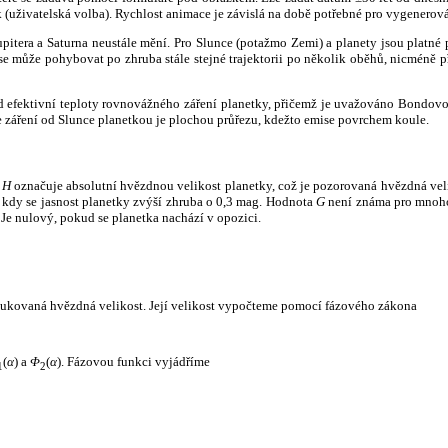
k (uživatelská volba). Rychlost animace je závislá na době potřebné pro vygenerová
itera a Saturna neustále mění. Pro Slunce (potažmo Zemi) a planety jsou platné p
 může pohybovat po zhruba stále stejné trajektorii po několik oběhů, nicméně při p
had efektivní teploty rovnovážného záření planetky, přičemž je uvažováno Bondov
záření od Slunce planetkou je plochou průřezu, kdežto emise povrchem koule.
e
H
označuje absolutní hvězdnou velikost planetky, což je pozorovaná hvězdná veli
i, kdy se jasnost planetky zvýší zhruba o 0,3 mag. Hodnota
G
není známa pro mnoho 
Je nulový, pokud se planetka nachází v opozici.
edukovaná hvězdná velikost. Její velikost vypočteme pomocí fázového zákona
(
α
) a
Φ
(
α
). Fázovou funkci vyjádříme
1
2