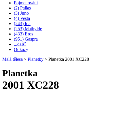
Pojmenování
(2) Pallas
(3) Juno
(4) Vesta
(243) Ida
(253) Mathylde
(433) Eros
(951) Gaspra
...další
Odkazy
Malá tělesa
>
Planetky
>
Planetka 2001 XC228
Planetka
2001 XC228