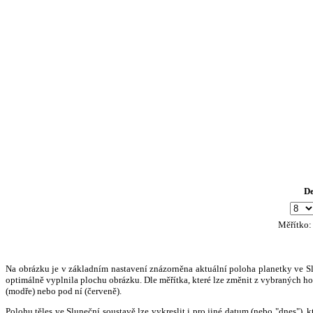
D
Měřítko
Na obrázku je v základním nastavení znázorněna aktuální poloha planetky ve Slun
optimálně vyplnila plochu obrázku. Dle měřítka, které lze změnit z vybraných hod
(modře) nebo pod ní (červeně).
Polohu těles ve Sluneční soustavě lze vykreslit i pro jiné datum (nebo "dnes")