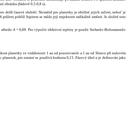
ní obrázku (řádově 0,5-0,8 s).
ro delší časové období. Nicméně pro planetky je obtížné jejich určení, neboť je
růletu poblíž Jupiteru se může její trajektorie radikálně změnit. Je složité toto
o albedo
A
= 0,09. Pro výpočet efektivní teploty je použit Stefanův-Boltzmannův
kost planetky ve vzdálenosti 1 au od pozorovatele a 1 au od Slunce při nulovém
planetek, pro ostatní se používá hodnota 0,15. Fázový úhel
α
je definován jako