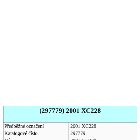
(297779) 2001 XC228
Předběžné označení
2001 XC228
Katalogové číslo
297779