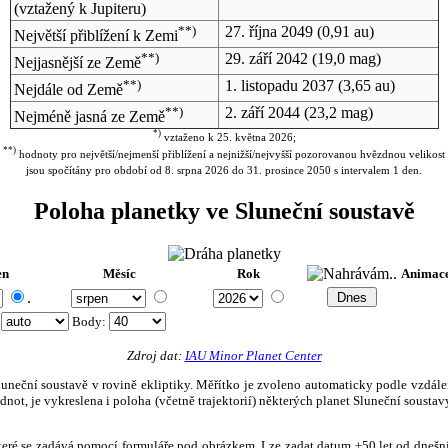
(vztažený k Jupiteru)
**)
27. října 2049
(0,91 au)
Největší přiblížení k Zemi
**)
29. září 2042
(19,0 mag)
Nejjasnější ze Země
**)
1. listopadu 2037
(3,65 au)
Nejdále od Země
**)
2. září 2044
(23,2 mag)
Nejméně jasná ze Země
*)
vztaženo k 25. května 2026;
**)
hodnoty pro největší/nejmenší přiblížení a nejnižší/nejvyšší pozorovanou hvězdnou velikost
jsou spočítány pro období od 8. srpna 2026 do 31. prosince 2050 s intervalem 1 den.
Poloha planetky ve Sluneční soustavě
en
Měsíc
Rok
Animac
.
:
Body
:
Zdroj dat:
IAU Minor Planet Center
eční soustavě v rovině ekliptiky. Měřítko je zvoleno automaticky podle vzdálenost
not, je vykreslena i poloha (včetně trajektorií) některých planet Sluneční soustavy
, které se zadává pomocí formuláře pod obrázkem. Lze zadat datum ±50 let od dneš