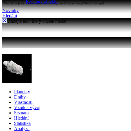
Katalogy objektů
Tato funkce je na stránkách Astronomia nová, testové otázky jsou přidávány postupně...
Novinky
Hledání
Zadejte text, který chcete hledat
Planetky
Dráhy
Vlastnosti
Vznik a vývoj
Seznam
Hledání
Statistika
Analýza