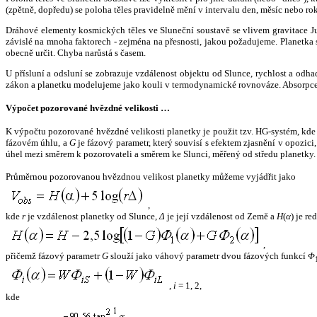
(zpětně, dopředu) se poloha těles pravidelně mění v intervalu den, měsíc nebo ro
Dráhové elementy kosmických těles ve Sluneční soustavě se vlivem gravitace Jup
závislé na mnoha faktorech - zejména na přesnosti, jakou požadujeme. Planetka se
obecně určit. Chyba narůstá s časem.
U přísluní a odsluní se zobrazuje vzdálenost objektu od Slunce, rychlost a od
zákon a planetku modelujeme jako kouli v termodynamické rovnováze. Absorpce 
Výpočet pozorované hvězdné velikosti …
K výpočtu pozorované hvězdné velikosti planetky je použit tzv. HG-systém, kd
fázovém úhlu, a
G
je fázový parametr, který souvisí s efektem zjasnění v opozic
úhel mezi směrem k pozorovateli a směrem ke Slunci, měřený od středu planetky. 
Průměrnou pozorovanou hvězdnou velikost planetky můžeme vyjádřit jako
,
kde
r
je vzdálenost planetky od Slunce,
Δ
je její vzdálenost od Země a
H
(
α
) je r
,
přičemž fázový parametr
G
slouží jako váhový parametr dvou fázových funkcí
Φ
,
i
= 1, 2,
kde