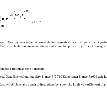
,
i
= 1, 2
238.
tělesa. Těleso vydává záření ve formě elektromagnetických vln do prostoru. Dopadne-l
u. Pro přenos tepla zářením není potřeba žádné hmotné prostředí, jde o elektromagnet
tefanova-Boltzmannova konstanta.
tělesa. Označíme teplotu fotosféry Slunce
T
(5 780 K), poloměr Slunce
R
(696 tisíc k
část vypočítáme jako poměr průřezu planetky a povrchu koule ve vzdálenosti plane