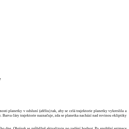
e
i planetky v odsluní (aféliu) tak, aby se celá trajektorie planetky vykreslila a
. Barva čáry trajektorie naznačuje, zda se planetka nachází nad rovinou ekliptiky
ního dne. Obrázek se průběžně aktualizuje po zadání hodnot. Po spuštění animace