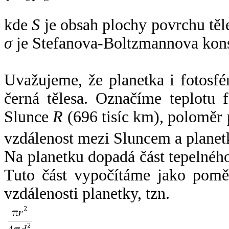
kde
S
je obsah plochy povrchu těl
σ
je Stefanova-Boltzmannova kons
Uvažujeme, že planetka i fotosfér
černá tělesa. Označíme teplotu 
Slunce
R
(696 tisíc km), poloměr
vzdálenost mezi Sluncem a plane
Na planetku dopadá část tepelnéh
Tuto část vypočítáme jako pomě
vzdálenosti planetky, tzn.