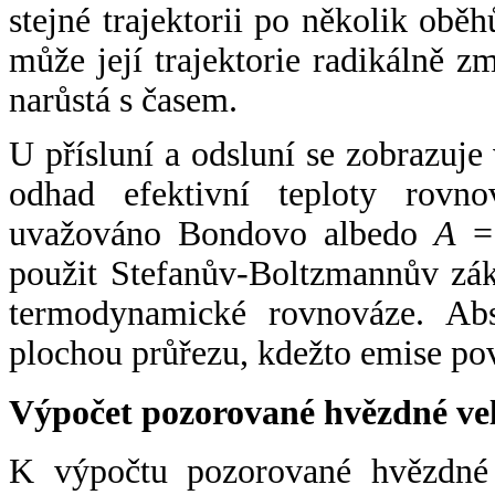
stejné trajektorii po několik oběh
může její trajektorie radikálně zm
narůstá s časem.
U přísluní a odsluní se zobrazuje
odhad efektivní teploty rovno
uvažováno Bondovo albedo
A
= 
použit Stefanův-Boltzmannův zák
termodynamické rovnováze. Abs
plochou průřezu, kdežto emise po
Výpočet pozorované hvězdné ve
K výpočtu pozorované hvězdné v