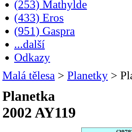
(253) Mathylde
(433) Eros
(951) Gaspra
...další
Odkazy
Malá tělesa
>
Planetky
>
Pl
Planetka
2002 AY119
(2978