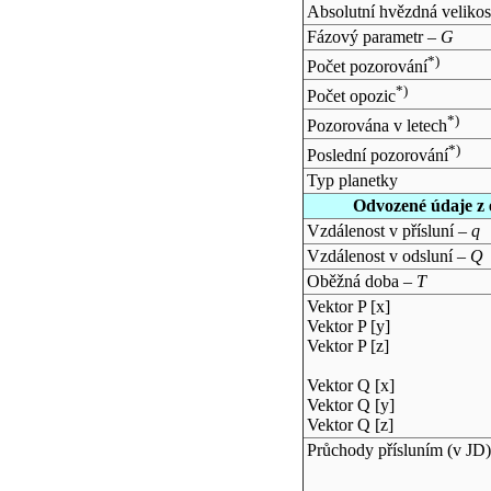
Absolutní hvězdná velikos
Fázový parametr –
G
*)
Počet pozorování
*)
Počet opozic
*)
Pozorována v letech
*)
Poslední pozorování
Typ planetky
Odvozené údaje z 
Vzdálenost v přísluní –
q
Vzdálenost v odsluní –
Q
Oběžná doba –
T
Vektor P [x]
Vektor P [y]
Vektor P [z]
Vektor Q [x]
Vektor Q [y]
Vektor Q [z]
Průchody přísluním (v
JD
)