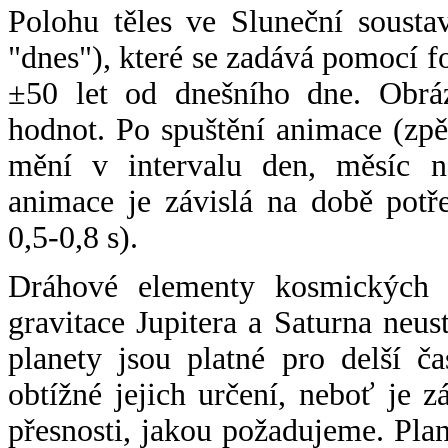
Polohu těles ve Sluneční sousta
"dnes"), které se zadává pomocí 
±50 let od dnešního dne. Obráz
hodnot. Po spuštění animace (zpě
mění v intervalu den, měsíc ne
animace je závislá na době potř
0,5-0,8 s).
Dráhové elementy kosmických t
gravitace Jupitera a Saturna neu
planety jsou platné pro delší č
obtížné jejich určení, neboť je 
přesnosti, jakou požadujeme. Pla