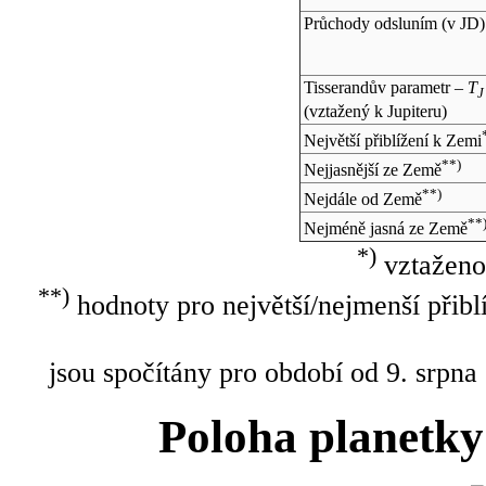
Průchody odsluním (v
JD
)
Tisserandův parametr –
T
J
(vztažený k Jupiteru)
Největší přiblížení k Zemi
**)
Nejjasnější ze Země
**)
Nejdále od Země
**
Nejméně jasná ze Země
*)
vztaženo
**)
hodnoty pro největší/nejmenší přibl
jsou spočítány pro období od 9. srpna
Poloha planetky