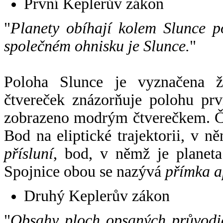
První Keplerův zákon
"
Planety obíhají kolem Slunce p
společném ohnisku je Slunce.
"
Poloha Slunce je vyznačena 
čtvereček znázorňuje polohu pr
zobrazeno modrým čtverečkem. Če
Bod na eliptické trajektorii, v n
přísluní
, bod, v němž je planet
Spojnice obou se nazývá
přímka a
Druhý Keplerův zákon
"
Obsahy ploch opsaných průvodič