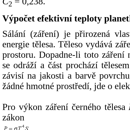
C
= 0,238.
2
Výpočet efektivní teploty plan
Sálání (záření) je přirozená vla
energie tělesa. Těleso vydává zá
prostoru. Dopadne-li toto záření n
se odráží a část prochází tělesem
závisí na jakosti a barvě povrch
žádné hmotné prostředí, jde o ele
Pro výkon záření černého tělesa
zákon