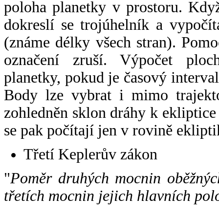
poloha planetky v prostoru. Kdy
dokreslí se trojúhelník a vypoč
(známe délky všech stran). Pomo
označení zruší. Výpočet ploch
planetky, pokud je časový interval
Body lze vybrat i mimo trajekto
zohledněn sklon dráhy k ekliptice
se pak počítají jen v rovině eklipti
Třetí Keplerův zákon
"
Poměr druhých mocnin oběžných
třetích mocnin jejich hlavních pol