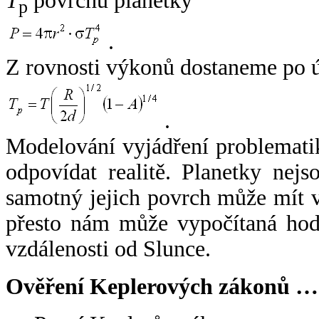
T
povrchu planetky
p
.
Z rovnosti výkonů dostaneme po 
.
Modelování vyjádření problemati
odpovídat realitě. Planetky nejso
samotný jejich povrch může mít v
přesto nám může vypočítaná hodn
vzdálenosti od Slunce.
Ověření Keplerových zákonů …