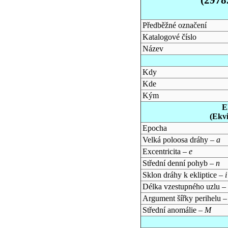
Předběžné označení
Katalogové číslo
Název
Kdy
Kde
Kým
E
(Ekv
Epocha
Velká poloosa dráhy –
a
Excentricita –
e
Střední denní pohyb –
n
Sklon dráhy k ekliptice –
i
Délka vzestupného uzlu –
Argument šířky perihelu 
Střední anomálie –
M