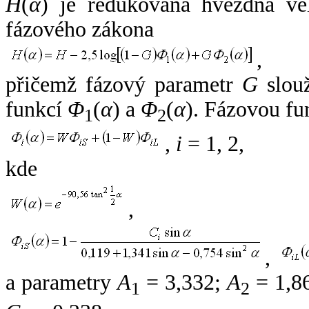
H
(
α
) je redukovaná hvězdná vel
fázového zákona
,
přičemž fázový parametr
G
slouž
funkcí
Φ
(
α
) a
Φ
(
α
). Fázovou fu
1
2
,
i
= 1, 2,
kde
,
,
a parametry
A
= 3,332;
A
= 1,8
1
2