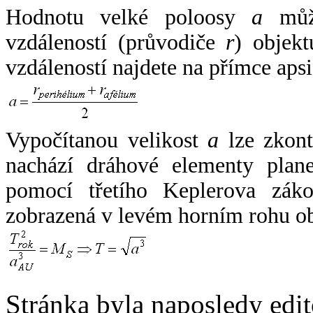
Hodnotu velké poloosy
a
může
vzdáleností (průvodiče
r
) objekt
vzdáleností najdete na přímce apsi
Vypočítanou velikost
a
lze zkont
nachází dráhové elementy plane
pomocí třetího Keplerova zák
zobrazená v levém horním rohu o
Stránka byla naposledy edi