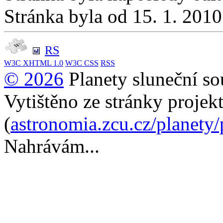
Stránka byla od 15. 1. 201
RS
W3C
XHTML 1.0
W3C
CSS
RSS
© 2026
Planety sluneční so
Vytištěno ze stránky projek
(
astronomia.zcu.cz/planety
Nahrávám...