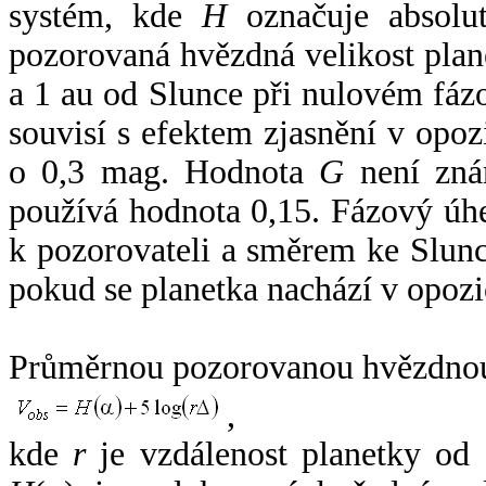
systém, kde
H
označuje absolut
pozorovaná hvězdná velikost plan
a 1 au od Slunce při nulovém fá
souvisí s efektem zjasnění v opoz
o 0,3 mag. Hodnota
G
není zná
používá hodnota 0,15. Fázový úh
k pozorovateli a směrem ke Slunc
pokud se planetka nachází v opozi
Průměrnou pozorovanou hvězdnou 
,
kde
r
je vzdálenost planetky od