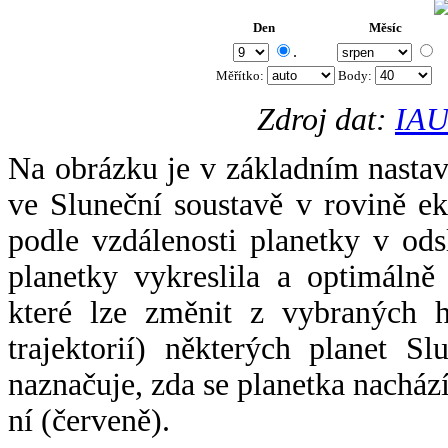
Den
Měsíc
.
Měřítko:
Body
:
Zdroj dat:
IAU
Na obrázku je v základním nastav
ve Sluneční soustavě v rovině ek
podle vzdálenosti planetky v odsl
planetky vykreslila a optimálně
které lze změnit z vybraných h
trajektorií) některých planet Sl
naznačuje, zda se planetka nacház
ní (červeně).