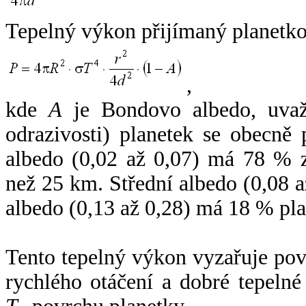
Tepelný výkon přijímaný planetko
,
kde
A
je Bondovo albedo, uvaž
odrazivosti) planetek se obecně
albedo (0,02 až 0,07) má 78 % z
než 25 km. Střední albedo (0,08 
albedo (0,13 až 0,28) má 18 % pla
Tento tepelný výkon vyzařuje po
rychlého otáčení a dobré tepelné