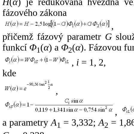
H
(
α
) je redukovaná hvězdná vel
fázového zákona
,
přičemž fázový parametr
G
slouž
funkcí
Φ
(
α
) a
Φ
(
α
). Fázovou fu
1
2
,
i
= 1, 2,
kde
,
,
a parametry
A
= 3,332;
A
= 1,8
1
2