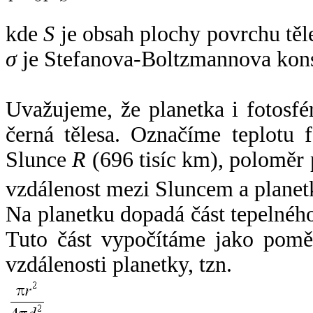
kde
S
je obsah plochy povrchu těl
σ
je Stefanova-Boltzmannova kons
Uvažujeme, že planetka i fotosfér
černá tělesa. Označíme teplotu 
Slunce
R
(696 tisíc km), poloměr
vzdálenost mezi Sluncem a plane
Na planetku dopadá část tepelnéh
Tuto část vypočítáme jako pomě
vzdálenosti planetky, tzn.