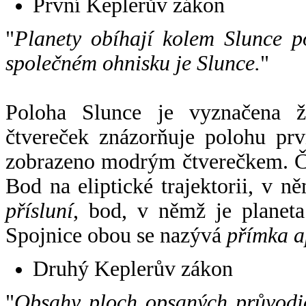
První Keplerův zákon
"
Planety obíhají kolem Slunce p
společném ohnisku je Slunce.
"
Poloha Slunce je vyznačena 
čtvereček znázorňuje polohu pr
zobrazeno modrým čtverečkem. Če
Bod na eliptické trajektorii, v n
přísluní
, bod, v němž je planet
Spojnice obou se nazývá
přímka a
Druhý Keplerův zákon
"
Obsahy ploch opsaných průvodič