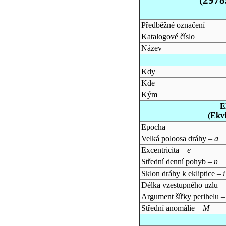
Předběžné označení
Katalogové číslo
Název
Kdy
Kde
Kým
E
(Ekv
Epocha
Velká poloosa dráhy –
a
Excentricita –
e
Střední denní pohyb –
n
Sklon dráhy k ekliptice –
i
Délka vzestupného uzlu –
Argument šířky perihelu 
Střední anomálie –
M