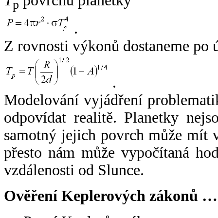
T
povrchu planetky
p
.
Z rovnosti výkonů dostaneme po 
.
Modelování vyjádření problemati
odpovídat realitě. Planetky nejso
samotný jejich povrch může mít v
přesto nám může vypočítaná hodn
vzdálenosti od Slunce.
Ověření Keplerových zákonů …