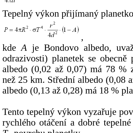
Tepelný výkon přijímaný planetko
,
kde
A
je Bondovo albedo, uvaž
odrazivosti) planetek se obecně
albedo (0,02 až 0,07) má 78 % z
než 25 km. Střední albedo (0,08 
albedo (0,13 až 0,28) má 18 % pla
Tento tepelný výkon vyzařuje po
rychlého otáčení a dobré tepelné