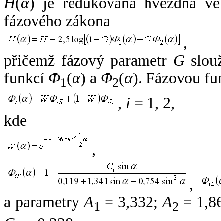
H
(
α
) je redukovaná hvězdná vel
fázového zákona
,
přičemž fázový parametr
G
slouž
funkcí
Φ
(
α
) a
Φ
(
α
). Fázovou fu
1
2
,
i
= 1, 2,
kde
,
,
a parametry
A
= 3,332;
A
= 1,8
1
2