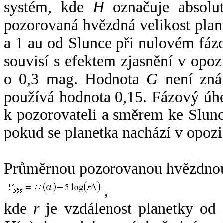
systém, kde
H
označuje absolut
pozorovaná hvězdná velikost plan
a 1 au od Slunce při nulovém fá
souvisí s efektem zjasnění v opoz
o 0,3 mag. Hodnota
G
není zná
používá hodnota 0,15. Fázový úh
k pozorovateli a směrem ke Slunc
pokud se planetka nachází v opozi
Průměrnou pozorovanou hvězdnou 
,
kde
r
je vzdálenost planetky od