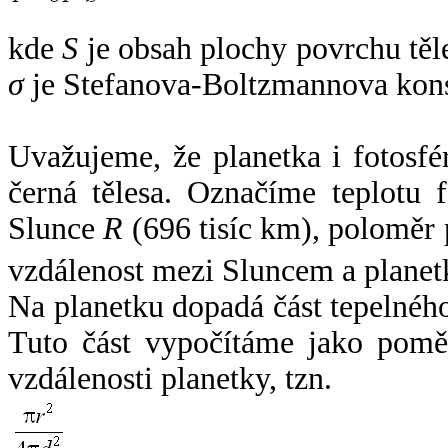
kde
S
je obsah plochy povrchu těl
σ
je Stefanova-Boltzmannova kons
Uvažujeme, že planetka i fotosfér
černá tělesa. Označíme teplotu 
Slunce
R
(696 tisíc km), poloměr
vzdálenost mezi Sluncem a plane
Na planetku dopadá část tepelnéh
Tuto část vypočítáme jako pomě
vzdálenosti planetky, tzn.