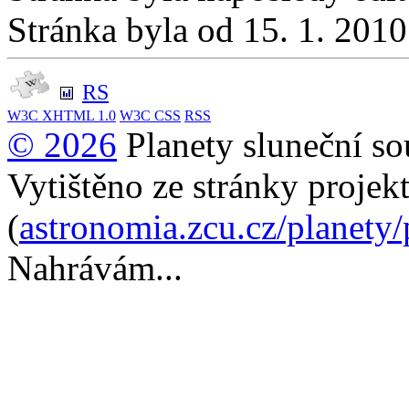
Stránka byla od 15. 1. 201
RS
W3C
XHTML 1.0
W3C
CSS
RSS
© 2026
Planety sluneční so
Vytištěno ze stránky projek
(
astronomia.zcu.cz/planety
Nahrávám...