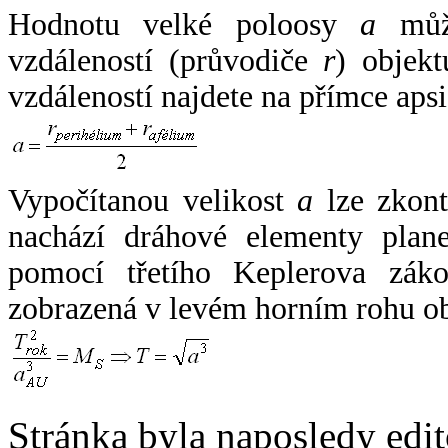
Hodnotu velké poloosy
a
může
vzdáleností (průvodiče
r
) objekt
vzdáleností najdete na přímce apsi
Vypočítanou velikost
a
lze zkont
nachází dráhové elementy plane
pomocí třetího Keplerova zák
zobrazená v levém horním rohu o
Stránka byla naposledy edi