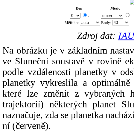
Den
Měsíc
.
Měřítko:
Body
:
Zdroj dat:
IAU
Na obrázku je v základním nastav
ve Sluneční soustavě v rovině ek
podle vzdálenosti planetky v odsl
planetky vykreslila a optimálně
které lze změnit z vybraných h
trajektorií) některých planet Sl
naznačuje, zda se planetka nacház
ní (červeně).