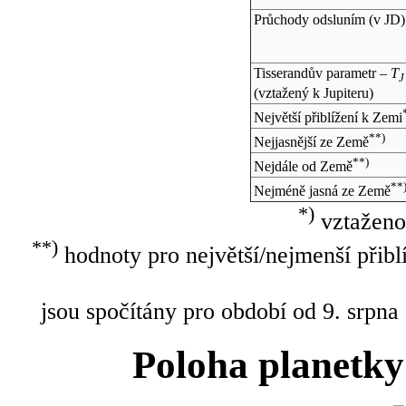
Průchody odsluním (v
JD
)
Tisserandův parametr –
T
J
(vztažený k Jupiteru)
Největší přiblížení k Zemi
**)
Nejjasnější ze Země
**)
Nejdále od Země
**
Nejméně jasná ze Země
*)
vztaženo
**)
hodnoty pro největší/nejmenší přibl
jsou spočítány pro období od 9. srpna
Poloha planetky