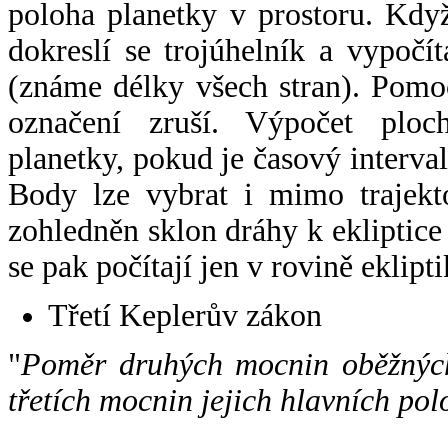
poloha planetky v prostoru. Kdy
dokreslí se trojúhelník a vypoč
(známe délky všech stran). Pomo
označení zruší. Výpočet ploch
planetky, pokud je časový interval
Body lze vybrat i mimo trajekto
zohledněn sklon dráhy k ekliptice
se pak počítají jen v rovině eklipti
Třetí Keplerův zákon
"
Poměr druhých mocnin oběžných
třetích mocnin jejich hlavních pol