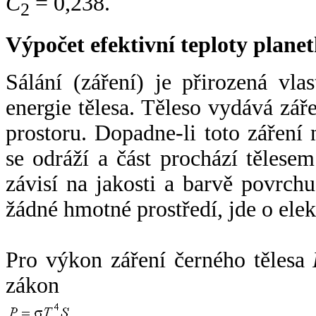
C
= 0,238.
2
Výpočet efektivní teploty plan
Sálání (záření) je přirozená vla
energie tělesa. Těleso vydává zá
prostoru. Dopadne-li toto záření n
se odráží a část prochází tělesem
závisí na jakosti a barvě povrch
žádné hmotné prostředí, jde o ele
Pro výkon záření černého tělesa
zákon