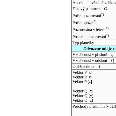
Absolutní hvězdná velikos
Fázový parametr –
G
*)
Počet pozorování
*)
Počet opozic
*)
Pozorována v letech
*)
Poslední pozorování
Typ planetky
Odvozené údaje z 
Vzdálenost v přísluní –
q
Vzdálenost v odsluní –
Q
Oběžná doba –
T
Vektor P [x]
Vektor P [y]
Vektor P [z]
Vektor Q [x]
Vektor Q [y]
Vektor Q [z]
Průchody přísluním (v
JD
)