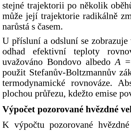
stejné trajektorii po několik oběh
může její trajektorie radikálně zm
narůstá s časem.
U přísluní a odsluní se zobrazuje
odhad efektivní teploty rovno
uvažováno Bondovo albedo
A
= 
použit Stefanův-Boltzmannův zák
termodynamické rovnováze. Abs
plochou průřezu, kdežto emise po
Výpočet pozorované hvězdné ve
K výpočtu pozorované hvězdné v