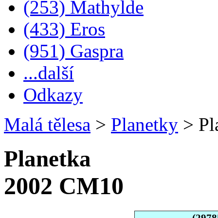
(253) Mathylde
(433) Eros
(951) Gaspra
...další
Odkazy
Malá tělesa
>
Planetky
>
Pl
Planetka
2002 CM10
(2978