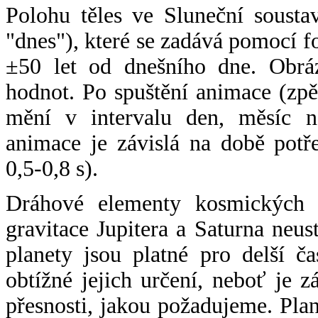
Polohu těles ve Sluneční sousta
"dnes"), které se zadává pomocí 
±50 let od dnešního dne. Obráz
hodnot. Po spuštění animace (zpě
mění v intervalu den, měsíc ne
animace je závislá na době potř
0,5-0,8 s).
Dráhové elementy kosmických t
gravitace Jupitera a Saturna neu
planety jsou platné pro delší č
obtížné jejich určení, neboť je 
přesnosti, jakou požadujeme. Pla