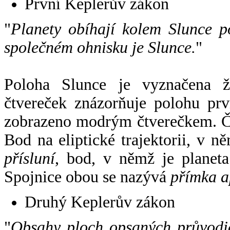
První Keplerův zákon
"
Planety obíhají kolem Slunce p
společném ohnisku je Slunce.
"
Poloha Slunce je vyznačena 
čtvereček znázorňuje polohu pr
zobrazeno modrým čtverečkem. Če
Bod na eliptické trajektorii, v n
přísluní
, bod, v němž je planet
Spojnice obou se nazývá
přímka a
Druhý Keplerův zákon
"
Obsahy ploch opsaných průvodič