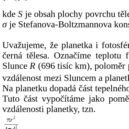
kde
S
je obsah plochy povrchu těl
σ
je Stefanova-Boltzmannova kons
Uvažujeme, že planetka i fotosfér
černá tělesa. Označíme teplotu 
Slunce
R
(696 tisíc km), poloměr
vzdálenost mezi Sluncem a plane
Na planetku dopadá část tepelnéh
Tuto část vypočítáme jako pomě
vzdálenosti planetky, tzn.