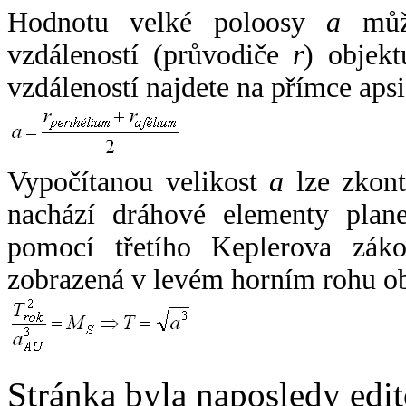
Hodnotu velké poloosy
a
může
vzdáleností (průvodiče
r
) objekt
vzdáleností najdete na přímce apsi
Vypočítanou velikost
a
lze zkont
nachází dráhové elementy plane
pomocí třetího Keplerova zák
zobrazená v levém horním rohu o
Stránka byla naposledy edi