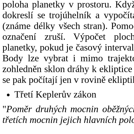
poloha planetky v prostoru. Kdy
dokreslí se trojúhelník a vypoč
(známe délky všech stran). Pomo
označení zruší. Výpočet ploch
planetky, pokud je časový interval
Body lze vybrat i mimo trajekto
zohledněn sklon dráhy k ekliptice
se pak počítají jen v rovině eklipti
Třetí Keplerův zákon
"
Poměr druhých mocnin oběžných
třetích mocnin jejich hlavních pol