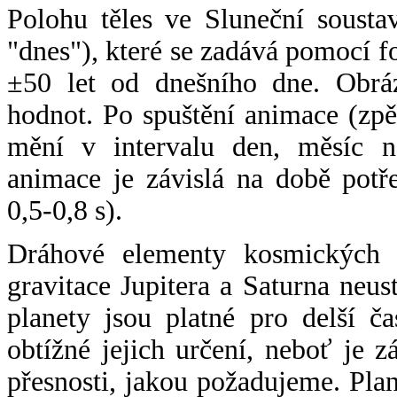
Polohu těles ve Sluneční sousta
"dnes"), které se zadává pomocí 
±50 let od dnešního dne. Obráz
hodnot. Po spuštění animace (zpě
mění v intervalu den, měsíc ne
animace je závislá na době potř
0,5-0,8 s).
Dráhové elementy kosmických t
gravitace Jupitera a Saturna neu
planety jsou platné pro delší č
obtížné jejich určení, neboť je 
přesnosti, jakou požadujeme. Pla