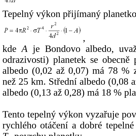
Tepelný výkon přijímaný planetko
,
kde
A
je Bondovo albedo, uvaž
odrazivosti) planetek se obecně
albedo (0,02 až 0,07) má 78 % z
než 25 km. Střední albedo (0,08 
albedo (0,13 až 0,28) má 18 % pla
Tento tepelný výkon vyzařuje po
rychlého otáčení a dobré tepelné