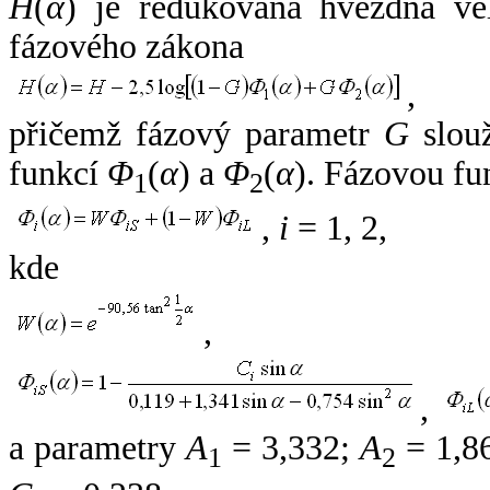
H
(
α
) je redukovaná hvězdná vel
fázového zákona
,
přičemž fázový parametr
G
slouž
funkcí
Φ
(
α
) a
Φ
(
α
). Fázovou fu
1
2
,
i
= 1, 2,
kde
,
,
a parametry
A
= 3,332;
A
= 1,8
1
2