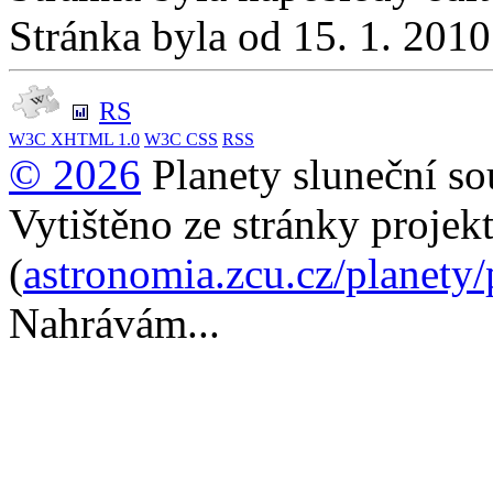
Stránka byla od 15. 1. 201
RS
W3C
XHTML 1.0
W3C
CSS
RSS
© 2026
Planety sluneční so
Vytištěno ze stránky projek
(
astronomia.zcu.cz/planety
Nahrávám...