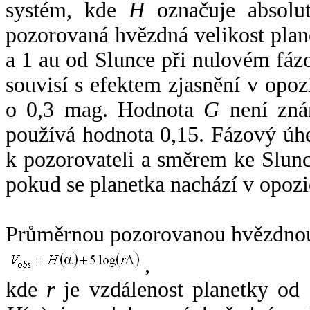
systém, kde
H
označuje absolut
pozorovaná hvězdná velikost plan
a 1 au od Slunce při nulovém fá
souvisí s efektem zjasnění v opoz
o 0,3 mag. Hodnota
G
není zná
používá hodnota 0,15. Fázový úh
k pozorovateli a směrem ke Slunc
pokud se planetka nachází v opozi
Průměrnou pozorovanou hvězdnou 
,
kde
r
je vzdálenost planetky od