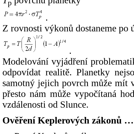
T
povrchu planetky
p
.
Z rovnosti výkonů dostaneme po 
.
Modelování vyjádření problemati
odpovídat realitě. Planetky nejso
samotný jejich povrch může mít v
přesto nám může vypočítaná hodn
vzdálenosti od Slunce.
Ověření Keplerových zákonů …