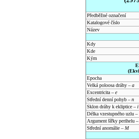
Předběžné označení
Katalogové číslo
Název
Kdy
Kde
Kým
E
(Ekv
Epocha
Velká poloosa dráhy –
a
Excentricita –
e
Střední denní pohyb –
n
Sklon dráhy k ekliptice –
i
Délka vzestupného uzlu –
Argument šířky perihelu 
Střední anomálie –
M