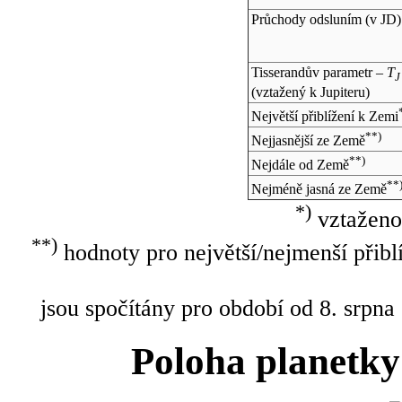
Průchody odsluním (v
JD
)
Tisserandův parametr –
T
J
(vztažený k Jupiteru)
Největší přiblížení k Zemi
**)
Nejjasnější ze Země
**)
Nejdále od Země
**
Nejméně jasná ze Země
*)
vztaženo
**)
hodnoty pro největší/nejmenší přibl
jsou spočítány pro období od 8. srpna
Poloha planetky