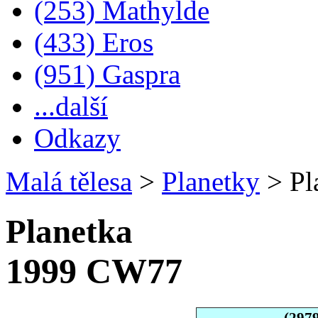
(253) Mathylde
(433) Eros
(951) Gaspra
...další
Odkazy
Malá tělesa
>
Planetky
>
Pl
Planetka
1999 CW77
(297