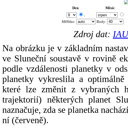
Den
Měsíc
.
Měřítko:
Body
:
Zdroj dat:
IAU
Na obrázku je v základním nastav
ve Sluneční soustavě v rovině ek
podle vzdálenosti planetky v odsl
planetky vykreslila a optimálně
které lze změnit z vybraných h
trajektorií) některých planet Sl
naznačuje, zda se planetka nacház
ní (červeně).