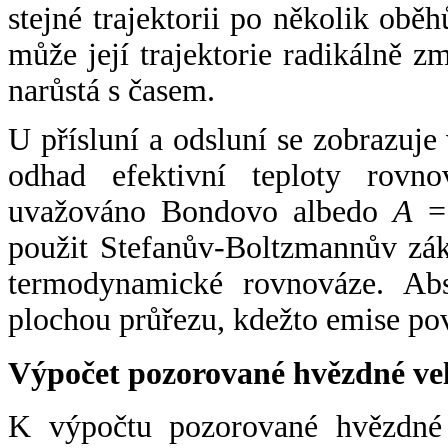
stejné trajektorii po několik oběh
může její trajektorie radikálně zm
narůstá s časem.
U přísluní a odsluní se zobrazuje
odhad efektivní teploty rovno
uvažováno Bondovo albedo
A
= 
použit Stefanův-Boltzmannův zák
termodynamické rovnováze. Abs
plochou průřezu, kdežto emise po
Výpočet pozorované hvězdné ve
K výpočtu pozorované hvězdné v