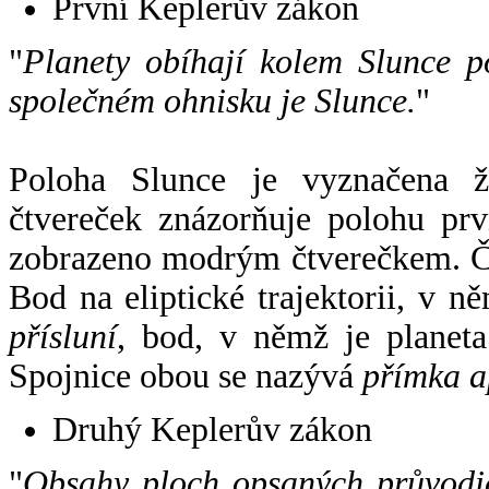
První Keplerův zákon
"
Planety obíhají kolem Slunce p
společném ohnisku je Slunce.
"
Poloha Slunce je vyznačena 
čtvereček znázorňuje polohu pr
zobrazeno modrým čtverečkem. Če
Bod na eliptické trajektorii, v n
přísluní
, bod, v němž je planet
Spojnice obou se nazývá
přímka a
Druhý Keplerův zákon
"
Obsahy ploch opsaných průvodič