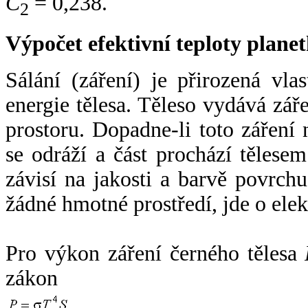
C
= 0,238.
2
Výpočet efektivní teploty plan
Sálání (záření) je přirozená vla
energie tělesa. Těleso vydává zá
prostoru. Dopadne-li toto záření n
se odráží a část prochází tělesem
závisí na jakosti a barvě povrch
žádné hmotné prostředí, jde o ele
Pro výkon záření černého tělesa
zákon