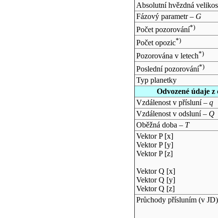
Absolutní hvězdná velikos
Fázový parametr –
G
*)
Počet pozorování
*)
Počet opozic
*)
Pozorována v letech
*)
Poslední pozorování
Typ planetky
Odvozené údaje z 
Vzdálenost v přísluní –
q
Vzdálenost v odsluní –
Q
Oběžná doba –
T
Vektor P [x]
Vektor P [y]
Vektor P [z]
Vektor Q [x]
Vektor Q [y]
Vektor Q [z]
Průchody přísluním (v
JD
)