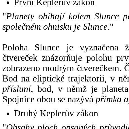
První Keplerův zákon
"
Planety obíhají kolem Slunce p
společném ohnisku je Slunce.
"
Poloha Slunce je vyznačena 
čtvereček znázorňuje polohu pr
zobrazeno modrým čtverečkem. Če
Bod na eliptické trajektorii, v n
přísluní
, bod, v němž je planet
Spojnice obou se nazývá
přímka a
Druhý Keplerův zákon
"
Obsahy ploch opsaných průvodič