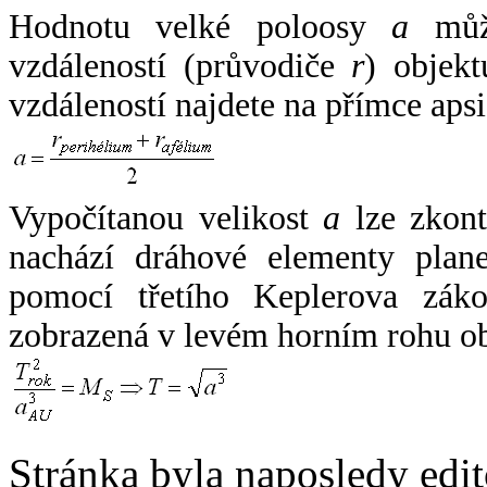
Hodnotu velké poloosy
a
může
vzdáleností (průvodiče
r
) objekt
vzdáleností najdete na přímce apsi
Vypočítanou velikost
a
lze zkont
nachází dráhové elementy plane
pomocí třetího Keplerova zák
zobrazená v levém horním rohu o
Stránka byla naposledy edi