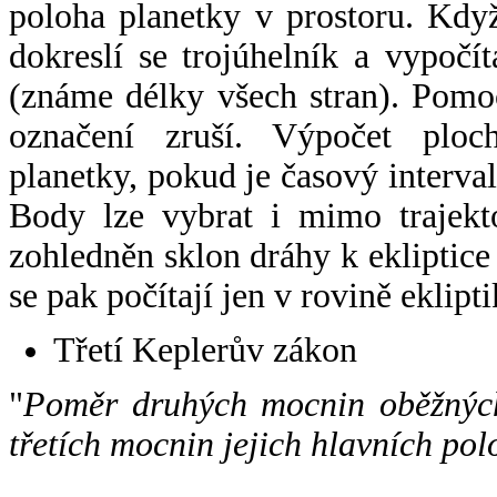
poloha planetky v prostoru. Kdy
dokreslí se trojúhelník a vypoč
(známe délky všech stran). Pomo
označení zruší. Výpočet ploch
planetky, pokud je časový interval
Body lze vybrat i mimo trajekto
zohledněn sklon dráhy k ekliptice
se pak počítají jen v rovině eklipti
Třetí Keplerův zákon
"
Poměr druhých mocnin oběžných
třetích mocnin jejich hlavních pol