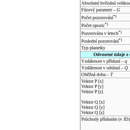
Absolutní hvězdná velikos
Fázový parametr –
G
*)
Počet pozorování
*)
Počet opozic
*)
Pozorována v letech
*)
Poslední pozorování
Typ planetky
Odvozené údaje z 
Vzdálenost v přísluní –
q
Vzdálenost v odsluní –
Q
Oběžná doba –
T
Vektor P [x]
Vektor P [y]
Vektor P [z]
Vektor Q [x]
Vektor Q [y]
Vektor Q [z]
Průchody přísluním (v
JD
)