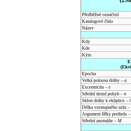
Předběžné označení
Katalogové číslo
Název
Kdy
Kde
Kým
E
(Ekv
Epocha
Velká poloosa dráhy –
a
Excentricita –
e
Střední denní pohyb –
n
Sklon dráhy k ekliptice –
i
Délka vzestupného uzlu –
Argument šířky perihelu 
Střední anomálie –
M