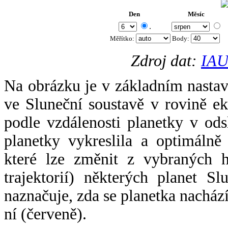
Den
Měsíc
.
Měřítko:
Body
:
Zdroj dat:
IAU
Na obrázku je v základním nastav
ve Sluneční soustavě v rovině ek
podle vzdálenosti planetky v odsl
planetky vykreslila a optimálně
které lze změnit z vybraných h
trajektorií) některých planet Sl
naznačuje, zda se planetka nacház
ní (červeně).