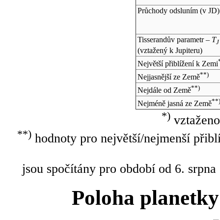
Průchody odsluním (v
JD
)
Tisserandův parametr –
T
J
(vztažený k Jupiteru)
Největší přiblížení k Zemi
**)
Nejjasnější ze Země
**)
Nejdále od Země
**
Nejméně jasná ze Země
*)
vztaženo
**)
hodnoty pro největší/nejmenší přibl
jsou spočítány pro období od 6. srpna
Poloha planetky