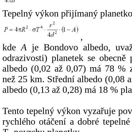
Tepelný výkon přijímaný planetko
,
kde
A
je Bondovo albedo, uvaž
odrazivosti) planetek se obecně
albedo (0,02 až 0,07) má 78 % z
než 25 km. Střední albedo (0,08 
albedo (0,13 až 0,28) má 18 % pla
Tento tepelný výkon vyzařuje po
rychlého otáčení a dobré tepelné