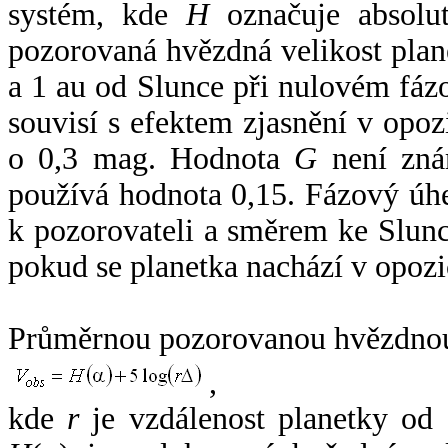
systém, kde
H
označuje absolut
pozorovaná hvězdná velikost plan
a 1 au od Slunce při nulovém fá
souvisí s efektem zjasnění v opoz
o 0,3 mag. Hodnota
G
není zná
používá hodnota 0,15. Fázový úh
k pozorovateli a směrem ke Slunc
pokud se planetka nachází v opozi
Průměrnou pozorovanou hvězdnou 
,
kde
r
je vzdálenost planetky od