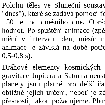
Polohu těles ve Sluneční sousta
"dnes"), které se zadává pomocí 
±50 let od dnešního dne. Obráz
hodnot. Po spuštění animace (zpě
mění v intervalu den, měsíc ne
animace je závislá na době potř
0,5-0,8 s).
Dráhové elementy kosmických t
gravitace Jupitera a Saturna neu
planety jsou platné pro delší č
obtížné jejich určení, neboť je 
přesnosti, jakou požadujeme. Pla