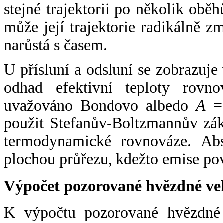
stejné trajektorii po několik oběh
může její trajektorie radikálně zm
narůstá s časem.
U přísluní a odsluní se zobrazuje
odhad efektivní teploty rovno
uvažováno Bondovo albedo
A
= 
použit Stefanův-Boltzmannův zák
termodynamické rovnováze. Abs
plochou průřezu, kdežto emise po
Výpočet pozorované hvězdné ve
K výpočtu pozorované hvězdné v