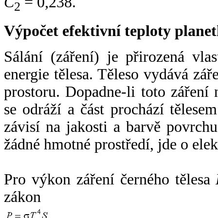
C
= 0,238.
2
Výpočet efektivní teploty plan
Sálání (záření) je přirozená vla
energie tělesa. Těleso vydává zá
prostoru. Dopadne-li toto záření n
se odráží a část prochází tělesem
závisí na jakosti a barvě povrch
žádné hmotné prostředí, jde o ele
Pro výkon záření černého tělesa
zákon