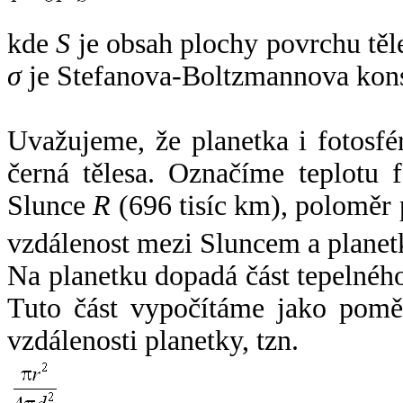
kde
S
je obsah plochy povrchu těl
σ
je Stefanova-Boltzmannova kons
Uvažujeme, že planetka i fotosfér
černá tělesa. Označíme teplotu 
Slunce
R
(696 tisíc km), poloměr
vzdálenost mezi Sluncem a plane
Na planetku dopadá část tepelnéh
Tuto část vypočítáme jako pomě
vzdálenosti planetky, tzn.