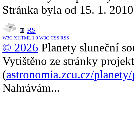
Stránka byla od 15. 1. 201
RS
W3C
XHTML 1.0
W3C
CSS
RSS
© 2026
Planety sluneční so
Vytištěno ze stránky projek
(
astronomia.zcu.cz/planety
Nahrávám...