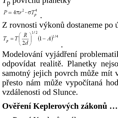
T
povrchu planetky
p
.
Z rovnosti výkonů dostaneme po 
.
Modelování vyjádření problemati
odpovídat realitě. Planetky nejso
samotný jejich povrch může mít v
přesto nám může vypočítaná hodn
vzdálenosti od Slunce.
Ověření Keplerových zákonů …