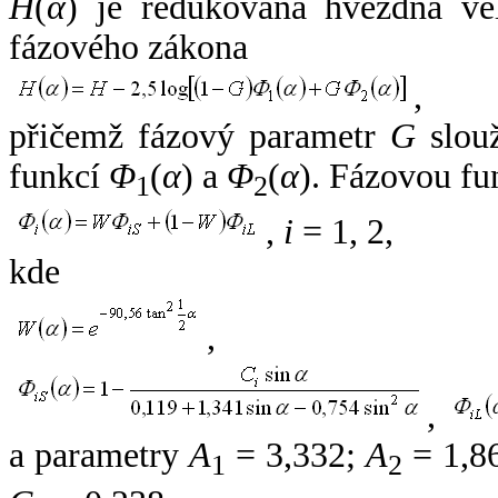
H
(
α
) je redukovaná hvězdná vel
fázového zákona
,
přičemž fázový parametr
G
slouž
funkcí
Φ
(
α
) a
Φ
(
α
). Fázovou fu
1
2
,
i
= 1, 2,
kde
,
,
a parametry
A
= 3,332;
A
= 1,8
1
2