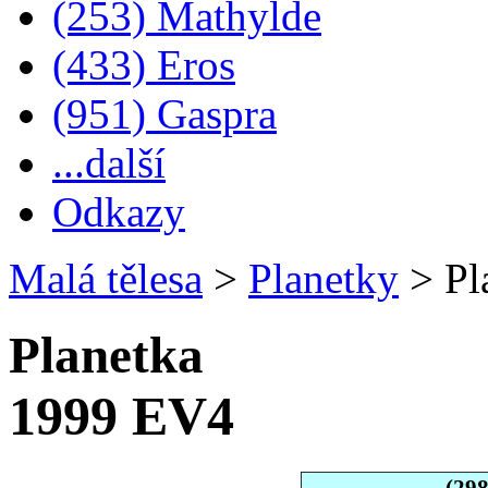
(253) Mathylde
(433) Eros
(951) Gaspra
...další
Odkazy
Malá tělesa
>
Planetky
>
Pl
Planetka
1999 EV4
(29